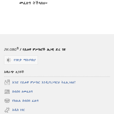
መፈለግ ትችላለህ።
®
JW.ORG
/ የይሖዋ ምሥክሮች ሕጋዊ ድረ ገጽ
የገጽታ ማስተካከያ
አቋራጭ ሊንኮች
አንድ የይሖዋ ምሥክር እንዲያነጋግርህ ትፈልጋለህ?
ስብሰባ ለመፈለግ
(አዲስ
ዊንዶው
የክልል ስብሰባ ፈልግ
(አዲስ
ክፈት)
ዊንዶው
አዲስ ነገር
ክፈት)