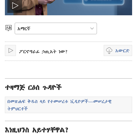
ቪዲዮውን
አጫውት
ቋንቋ
ምረጥ
አውርድ
ፖርኖግራፊ ኃጢአት ነው?
አጫውት
ቪዲዮ
ማውረድ
የሚቻልባቸው
አማራጮች
ተዛማጅ ርዕሰ ጉዳዮች
በመጽሐፍ ቅዱስ ላይ የተመሠረቱ ቪዲዮዎች—መሠረታዊ
ትምህርቶች
እነዚህንስ አይተሃቸዋል?