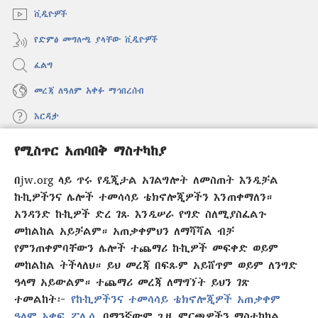
ቪዲዮዎች
የድምፅ መግለጫ ያላቸው ቪዲዮዎች
ፈልግ
መረጃ ለዓለም አቀፉ ማኅበረሰብ
እርዳታ
የሚስጥር አጠባበቅ ማስተካከያ
መዋጮዎች
(አዲስ
ዊንዶው
በjw.org ላይ ጥሩ የዲጂታል አገልግሎት ለመስጠት እንዲቻል
ክፈት)
የመጠበቂያ ግንብ የኢንተርኔት ቤተ መጻሕፍት
ኩኪዎችንና ሌሎች ተመሳሳይ ቴክኖሎጂዎችን እንጠቀማለን።
(አዲስ
ዊንዶው
አንዳንድ ኩኪዎች ድረ ገጹ እንዲሠራ የግድ ስለሚያስፈልጉ
®
JW Hub
ክፈት)
መከልከል አይቻልም። አጠቃቀምህን ለማሻሻል ብቻ
(አዲስ
ዊንዶው
የምንጠቀምባቸውን ሌሎች ተጨማሪ ኩኪዎች መፍቀድ ወይም
®
JW Library
አፕሊኬሽን
ክፈት)
መከልከል ትችላለህ። ይህ መረጃ በፍጹም አይሸጥም ወይም ለንግድ
ዓላማ አይውልም። ተጨማሪ መረጃ ለማግኘት ይህን ገጽ
ተመልከት፦
የኩኪዎችንና ተመሳሳይ ቴክኖሎጂዎች አጠቃቀም
ዓለም አቀፍ ፖሊሲ
በማንኛውም ጊዜ ምርጫዎችን ማስተካከል