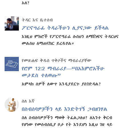
አለ?
ትዳር እና ቤተሰብ
ፖርኖግራፊ ትዳራችሁን ሊያናጋው ይችላል
እነዚህ ምክሮች የፖርኖግራፊ ሱስህን ለማሸነፍና ትዳርህና
መልሰህ ለማጠናከር ይረዱሃል።
የመጽሐፍ ቅዱስ ጥቅሶችና ማብራሪያቸው
የሮም 12:2 ማብራሪያ—“በአእምሮአችሁ
መታደስ ተለወጡ”
አምላክ ሰዎች ለውጥ እንዲያደርጉ ያስገድዳል?
ስለ እኛ
በስብሰባዎቻችን ላይ እንድትገኝ ጋብዘንሃል
ስለ ስብሰባዎቻችን ማወቅ ትፈልጋለህ? ለአንተ ቅርብ
የሆነው የመሰብሰቢያ ቦታ የት እንደሆነ እዚህ ገጽ ላይ