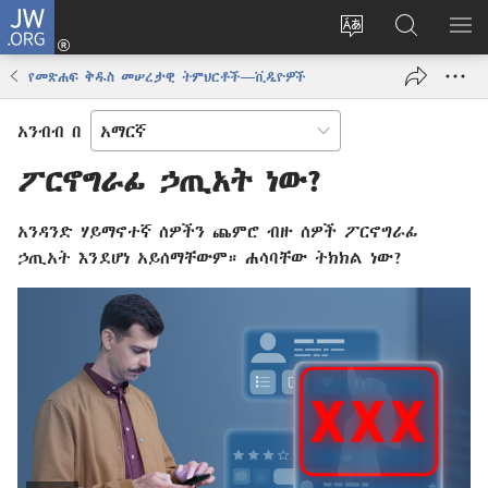
JW.ORG
ግባ
(አዲስ
የድረ
JW.ORG
መ
ዊንዶው
ገጹን
ላይ
አሳ
የመጽሐፍ ቅዱስ መሠረታዊ ትምህርቶች—ቪዲዮዎች
ክፈት)
ቋንቋ
መፈለጊያ
ለውጥ
አንብብ በ
ፖርኖግራፊ ኃጢአት ነው?
አንዳንድ ሃይማኖተኛ ሰዎችን ጨምሮ ብዙ ሰዎች ፖርኖግራፊ
ኃጢአት እንደሆነ አይሰማቸውም። ሐሳባቸው ትክክል ነው?