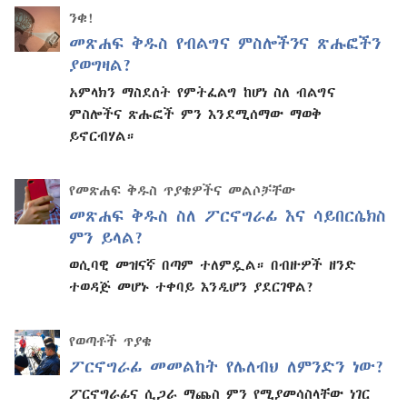
ንቁ!
መጽሐፍ ቅዱስ የብልግና ምስሎችንና ጽሑፎችን
ያወግዛል?
አምላክን ማስደሰት የምትፈልግ ከሆነ ስለ ብልግና
ምስሎችና ጽሑፎች ምን እንደሚሰማው ማወቅ
ይኖርብሃል።
የመጽሐፍ ቅዱስ ጥያቄዎችና መልሶቻቸው
መጽሐፍ ቅዱስ ስለ ፖርኖግራፊ እና ሳይበርሴክስ
ምን ይላል?
ወሲባዊ መዝናኛ በጣም ተለምዷል። በብዙዎች ዘንድ
ተወዳጅ መሆኑ ተቀባይ እንዲሆን ያደርገዋል?
የወጣቶች ጥያቄ
ፖርኖግራፊ መመልከት የሌለብህ ለምንድን ነው?
ፖርኖግራፊና ሲጋራ ማጨስ ምን የሚያመሳስላቸው ነገር