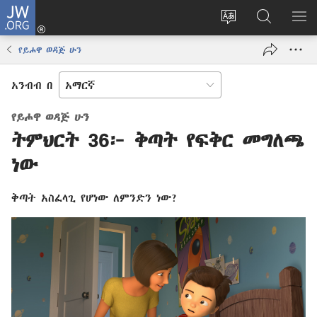
JW.ORG
ግባ
(አዲስ
የድረ
JW.ORG
መ
ዊንዶው
ገጹን
ላይ
አሳ
የይሖዋ ወዳጅ ሁን
ክፈት)
ቋንቋ
መፈለጊያ
ለውጥ
አንብብ በ
የይሖዋ ወዳጅ ሁን
ትምህርት 36፦ ቅጣት የፍቅር መግለጫ
ነው
ቅጣት አስፈላጊ የሆነው ለምንድን ነው?