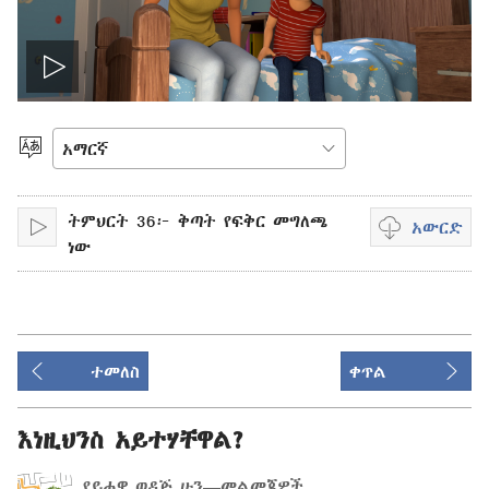
ቪዲዮውን
አጫውት
ቋንቋ
ምረጥ
ትምህርት 36፦ ቅጣት የፍቅር መግለጫ
አውርድ
አጫውት
ቪዲዮ
ነው
ማውረድ
የሚቻልባቸው
አማራጮች
ተመለስ
ቀጥል
እነዚህንስ አይተሃቸዋል?
የይሖዋ ወዳጅ ሁን—መልመጃዎች