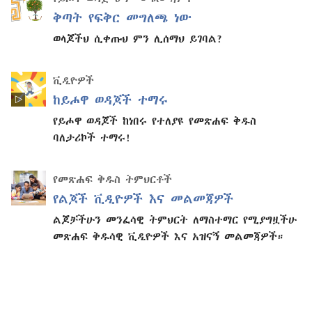
ቅጣት የፍቅር መግለጫ ነው
ወላጆችህ ሲቀጡህ ምን ሊሰማህ ይገባል?
ቪዲዮዎች
ከይሖዋ ወዳጆች ተማሩ
የይሖዋ ወዳጆች ከነበሩ የተለያዩ የመጽሐፍ ቅዱስ
ባለታሪኮች ተማሩ!
የመጽሐፍ ቅዱስ ትምህርቶች
የልጆች ቪዲዮዎች እና መልመጃዎች
ልጆቻችሁን መንፈሳዊ ትምህርት ለማስተማር የሚያግዟችሁ
መጽሐፍ ቅዱሳዊ ቪዲዮዎች እና አዝናኝ መልመጃዎች።