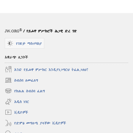
®
JW.ORG
/ የይሖዋ ምሥክሮች ሕጋዊ ድረ ገጽ
የገጽታ ማስተካከያ
አቋራጭ ሊንኮች
አንድ የይሖዋ ምሥክር እንዲያነጋግርህ ትፈልጋለህ?
ስብሰባ ለመፈለግ
(አዲስ
ዊንዶው
የክልል ስብሰባ ፈልግ
(አዲስ
ክፈት)
ዊንዶው
አዲስ ነገር
ክፈት)
ቪዲዮዎች
የድምፅ መግለጫ ያላቸው ቪዲዮዎች