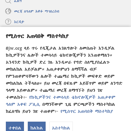
ፈልግ
መረጃ ለዓለም አቀፉ ማኅበረሰብ
እርዳታ
የሚስጥር አጠባበቅ ማስተካከያ
መዋጮዎች
(አዲስ
ዊንዶው
በjw.org ላይ ጥሩ የዲጂታል አገልግሎት ለመስጠት እንዲቻል
ክፈት)
የመጠበቂያ ግንብ የኢንተርኔት ቤተ መጻሕፍት
ኩኪዎችንና ሌሎች ተመሳሳይ ቴክኖሎጂዎችን እንጠቀማለን።
(አዲስ
ዊንዶው
አንዳንድ ኩኪዎች ድረ ገጹ እንዲሠራ የግድ ስለሚያስፈልጉ
®
JW Hub
ክፈት)
(አዲስ
መከልከል አይቻልም። አጠቃቀምህን ለማሻሻል ብቻ
ዊንዶው
የምንጠቀምባቸውን ሌሎች ተጨማሪ ኩኪዎች መፍቀድ ወይም
®
JW Library
አፕሊኬሽን
ክፈት)
መከልከል ትችላለህ። ይህ መረጃ በፍጹም አይሸጥም ወይም ለንግድ
ዓላማ አይውልም። ተጨማሪ መረጃ ለማግኘት ይህን ገጽ
ተመልከት፦
የኩኪዎችንና ተመሳሳይ ቴክኖሎጂዎች አጠቃቀም
ዓለም አቀፍ ፖሊሲ
በማንኛውም ጊዜ ምርጫዎችን ማስተካከል
Copyright
© 2026 Watch Tower Bible and Tract Society of Pennsylvania.
ከፈለግክ ይህን ገጽ ተጠቀም፦
የሚስጥር አጠባበቅ ማስተካከያ
የር
የአጠቃቀም ውል
|
ሚስጥር የመጠበቅ ፖሊሲ
|
የሚስጥር አጠባበቅ ማስተካከያ
ማ
ተቀበል
ከልክል
አስተካክል
አ