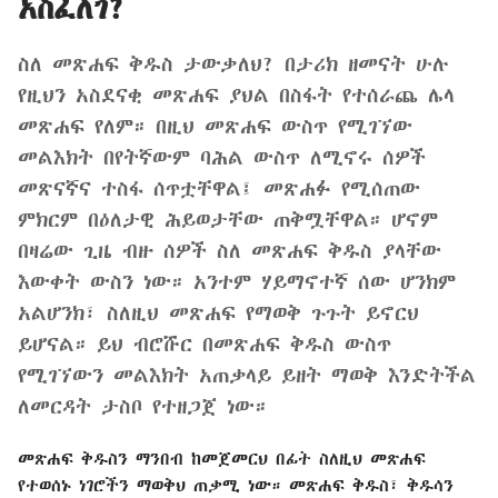
አስፈለገ?
ስለ መጽሐፍ ቅዱስ ታውቃለህ? በታሪክ ዘመናት ሁሉ
የዚህን አስደናቂ መጽሐፍ ያህል በስፋት የተሰራጨ ሌላ
መጽሐፍ የለም። በዚህ መጽሐፍ ውስጥ የሚገኘው
መልእክት በየትኛውም ባሕል ውስጥ ለሚኖሩ ሰዎች
መጽናኛና ተስፋ ሰጥቷቸዋል፤ መጽሐፉ የሚሰጠው
ምክርም በዕለታዊ ሕይወታቸው ጠቅሟቸዋል። ሆኖም
በዛሬው ጊዜ ብዙ ሰዎች ስለ መጽሐፍ ቅዱስ ያላቸው
እውቀት ውስን ነው። አንተም ሃይማኖተኛ ሰው ሆንክም
አልሆንክ፣ ስለዚህ መጽሐፍ የማወቅ ጉጉት ይኖርህ
ይሆናል። ይህ ብሮሹር በመጽሐፍ ቅዱስ ውስጥ
የሚገኘውን መልእክት አጠቃላይ ይዘት ማወቅ እንድትችል
ለመርዳት ታስቦ የተዘጋጀ ነው።
መጽሐፍ ቅዱስን ማንበብ ከመጀመርህ በፊት ስለዚህ መጽሐፍ
የተወሰኑ ነገሮችን ማወቅህ ጠቃሚ ነው። መጽሐፍ ቅዱስ፣ ቅዱሳን