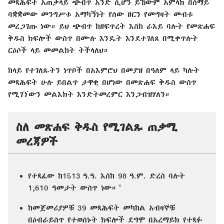
መጻሕፍት አጠቃላይ ጭብጥ አንድ ሲሆን ይኸውም አምላክ በሰማይ
ባቋቋመው መንግሥቱ አማካኝነት የሰው ዘርን የመግዛት መብቱ
መረጋገጡ ነው። ይህ ጭብጥ ከዘፍጥረት እስከ ራእይ ባሉት የመጽሐፍ
ቅዱስ ክፍሎች ውስጥ በሙሉ እንዴት እንደተገለጸ በሚቀጥሉት
ርዕሶች ላይ መመልከት ትችላለህ።
ከላይ የተገለጹትን ነጥቦች በአእምሮህ በመያዝ በዓለም ላይ ካሉት
መጻሕፍት ሁሉ ይበልጥ ታዋቂ በሆነው በመጽሐፍ ቅዱስ ውስጥ
የሚገኘውን መልእክት እንድትመረምር እንጋብዝሃለን።
ስለ መጽሐፍ ቅዱስ የሚገልጹ ጠቃሚ
መረጃዎች
የተጻፈው ከ1513 ዓ.ዓ. እስከ 98 ዓ.ም. ድረስ ባሉት
a
1,610 ዓመታት ውስጥ ነው።
ከመጀመሪያዎቹ 39 መጻሕፍት መካከል አብዛኞቹ
በዕብራይስጥ የተወሰኑት ክፍሎች ደግሞ በአረማይክ የተጻፉ