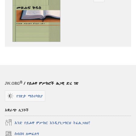
የሕትመት
ውጤቶችን
ማውረድ
የሚቻልባቸው
አማራጮች
መጽሐፍ
ቅዱስ
—
የያዘው
መልእክት
ምንድን
ነው?
®
JW.ORG
/ የይሖዋ ምሥክሮች ሕጋዊ ድረ ገጽ
የገጽታ ማስተካከያ
አቋራጭ ሊንኮች
አንድ የይሖዋ ምሥክር እንዲያነጋግርህ ትፈልጋለህ?
ስብሰባ ለመፈለግ