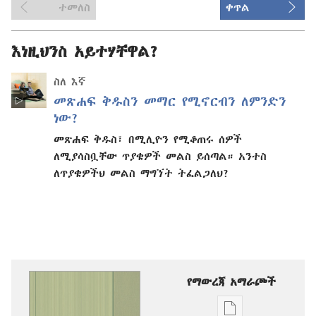
ተመለስ
ቀጥል
እነዚህንስ አይተሃቸዋል?
ስለ እኛ
መጽሐፍ ቅዱስን መማር የሚኖርብን ለምንድን
ነው?
መጽሐፍ ቅዱስ፣ በሚሊዮን የሚቆጠሩ ሰዎች
ለሚያሳስቧቸው ጥያቄዎች መልስ ይሰጣል። አንተስ
ለጥያቄዎችህ መልስ ማግኘት ትፈልጋለህ?
የማውረጃ አማራጮች