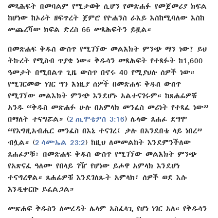
መጻሕፍት በመባልም የሚታወቅ ሲሆን የመጽሐፉ የመጀመሪያ ክፍል
ከሆነው ከኦሪት ዘፍጥረት ጀምሮ የዮሐንስ ራእይ እስከሚባለው እስከ
መጨረሻው ክፍል ድረስ 66 መጻሕፍትን ይዟል።
በመጽሐፍ ቅዱስ ውስጥ የሚገኘው መልእክት ምንጭ ማን ነው? ይህ
ትኩረት የሚስብ ጥያቄ ነው። ቅዱሳን መጻሕፍት የተጻፉት ከ1,600
ዓመታት በሚበልጥ ጊዜ ውስጥ በኖሩ 40 የሚያህሉ ሰዎች ነው።
የሚገርመው ነገር ግን እነዚያ ሰዎች በመጽሐፍ ቅዱስ ውስጥ
የሚገኘው መልእክት ምንጭ እንደሆኑ አልተናገሩም። ከጸሐፊዎቹ
አንዱ “ቅዱስ መጽሐፉ ሁሉ በአምላክ መንፈስ መሪነት የተጻፈ ነው”
በማለት ተናግሯል። (
2 ጢሞቴዎስ 3:16
) ሌላው ጸሐፊ ደግሞ
“የእግዚአብሔር መንፈስ በእኔ ተናገረ፤ ቃሉ በአንደበቴ ላይ ነበረ”
ብሏል። (
2 ሳሙኤል 23:2
) ከዚህ ለመመልከት እንደምንችለው
ጸሐፊዎቹ፣ በመጽሐፍ ቅዱስ ውስጥ የሚገኘው መልእክት ምንጭ
የአጽናፈ ዓለሙ የበላይ ገዥ የሆነው ይሖዋ አምላክ እንደሆነ
ተናግረዋል። ጸሐፊዎቹ እንደገለጹት አምላክ፣ ሰዎች ወደ እሱ
እንዲቀርቡ ይፈልጋል።
መጽሐፍ ቅዱስን ለመረዳት ሌላም አስፈላጊ የሆነ ነገር አለ። የቅዱሳን