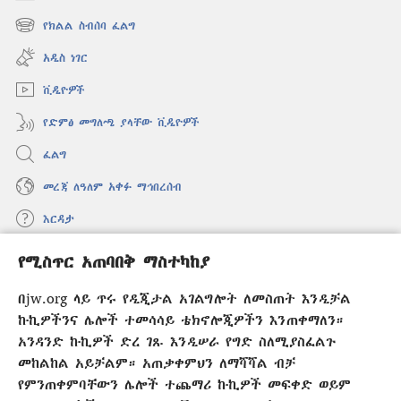
(አዲስ
ዊንዶው
የክልል ስብሰባ ፈልግ
(አዲስ
ክፈት)
ዊንዶው
አዲስ ነገር
ክፈት)
ቪዲዮዎች
የድምፅ መግለጫ ያላቸው ቪዲዮዎች
ፈልግ
መረጃ ለዓለም አቀፉ ማኅበረሰብ
እርዳታ
የሚስጥር አጠባበቅ ማስተካከያ
መዋጮዎች
(አዲስ
ዊንዶው
በjw.org ላይ ጥሩ የዲጂታል አገልግሎት ለመስጠት እንዲቻል
ክፈት)
የመጠበቂያ ግንብ የኢንተርኔት ቤተ መጻሕፍት
ኩኪዎችንና ሌሎች ተመሳሳይ ቴክኖሎጂዎችን እንጠቀማለን።
(አዲስ
ዊንዶው
አንዳንድ ኩኪዎች ድረ ገጹ እንዲሠራ የግድ ስለሚያስፈልጉ
®
JW Hub
ክፈት)
መከልከል አይቻልም። አጠቃቀምህን ለማሻሻል ብቻ
(አዲስ
ዊንዶው
የምንጠቀምባቸውን ሌሎች ተጨማሪ ኩኪዎች መፍቀድ ወይም
®
JW Library
አፕሊኬሽን
ክፈት)