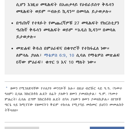
ሲሆን እነዚህ መጻሕፍት በአጠቃላይ የዕብራይስጥ ቅዱሳን
መጻሕፍት ወይም “ብሉይ ኪዳን” በመባል ይታወቃሉ።
በግሪክኛ የተጻፉት የመጨረሻዎቹ 27 መጻሕፍት የክርስቲያን
ግሪክኛ ቅዱሳን መጻሕፍት ወይም “አዲስ ኪዳን” በመባል
ይታወቃሉ።
መጽሐፍ ቅዱስ በምዕራፍና በቁጥሮች የተከፋፈለ ነው።
ለምሳሌ ያህል፣
ማቴዎስ 6:9, 10
ሲባል የማቴዎስ መጽሐፍ
6ኛው ምዕራፍ፣ ቁጥር 9 እና 10 ማለት ነው።
a
ዘመን የሚገለጽባቸው የተለያዩ መንገዶች አሉ። በዚህ ብሮሹር ላይ ዓ.ዓ. (ዓመተ
ዓለም) ሲባል ከክርስቶስ ልደት በፊት ያለውን ዘመን ያመለክታል፤ ዓ.ም. (ዓመተ
ምሕረት) ሲባል ደግሞ ከክርስቶስ ልደት በኋላ ያለውን ዘመን ያመለክታል። በየገጾቹ
ግርጌ ላይ ከሚገኘው የዘመናትን ቅደም ተከተል የሚያሳይ መስመር ይህንን መመልከት
ትችላለህ።