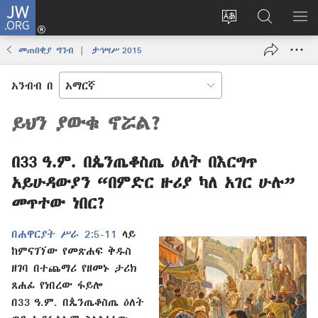
JW.ORG
ግባ
(አዲስ
የድረ
JW.ORG
መ
ዊንዶው
ገጹን
ላይ
አሳ
መጠበቂያ ግንብ | ታኅሣሥ 2015
ክፈት)
ቋንቋ
መፈለጊያ
ለውጥ
አንብብ በ
ይህን ያውቁ ኖሯል?
በ33 ዓ.ም. በጴንጤቆስጤ ዕለት በእርግጥ
አይሁዳውያን “በምድር ዙሪያ ካለ አገር ሁሉ”
መጥተው ነበር?
በሐዋርያት ሥራ 2:5-11
ላይ
ከምናገኘው የመጽሐፍ ቅዱስ
ዘገባ በተጨማሪ የዘመኑ ታሪክ
ጸሐፊ የነበረው ፋይሎ
በ33 ዓ.ም. በጴንጤቆስጤ ዕለት