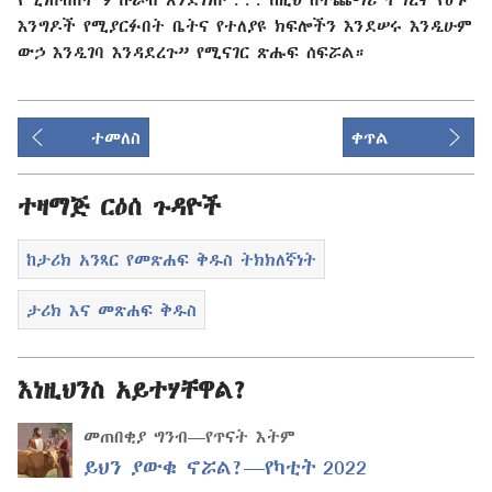
እንግዶች የሚያርፉበት ቤትና የተለያዩ ክፍሎችን እንደሠሩ እንዲሁም
ውኃ እንዲገባ እንዳደረጉ” የሚናገር ጽሑፍ ሰፍሯል።
ተመለስ
ቀጥል
ተዛማጅ ርዕሰ ጉዳዮች
ከታሪክ አንጻር የመጽሐፍ ቅዱስ ትክክለኛነት
ታሪክ እና መጽሐፍ ቅዱስ
እነዚህንስ አይተሃቸዋል?
መጠበቂያ ግንብ—የጥናት እትም
ይህን ያውቁ ኖሯል?—የካቲት 2022