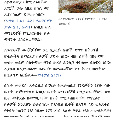
አይሁዳውያን ከሚኖሩባቸው
አገሮች ሁሉ ለዚህ በዓል ወደ
ኢየሩሳሌም ይመጡ ነበር።
በኢየሩሳሌም የተገኘ የመታጠቢያ ገንዳ
(
ሉቃስ 2:41, 42፤
የሐዋርያት
ፍርስራሽ
ሥራ 2:1,
5-11
) እነዚህ ሁሉ
መንገደኞች የሚያርፉበት ቦታ
ማግኘት ያስፈልጋቸዋል።
አንዳንዶች ወዳጆቻቸው ጋር ሲያርፉ ሌሎች ደግሞ በትንንሽ
ሆቴሎችና በማረፊያ ቦታዎች ያድሩ ነበር። ብዙ ሰዎች በከተማዋ
ውስጥ ወይም በከተማው ግንብ ዙሪያ ድንኳን ተክለው ይሰፍሩ ነበር።
ኢየሱስ በኢየሩሳሌም በቆየበት በመጨረሻው ቀን ቅርብ በሆነችው
በቢታንያ አርፏል።—
ማቴዎስ 21:17
በቤተ መቅደሱ አቅራቢያ በርካታ የመታጠቢያ ገንዳዎችን የያዙ ብዙ
ቤቶች ተገኝተዋል። እነዚህ ቤቶች መንገደኞቹ የሚያድሩባቸውና ወደ
ቤተ መቅደሱ ከመግባታቸው በፊት የሚታጠቡባቸው የማረፊያ
ቦታዎች እንደሆኑ ይታሰባል። ከእነዚህ ቤቶች በአንዱ ላይ ቲኦደተስ
የተባሉ ካህንና የአካባቢው የምኩራብ አለቃ “ቶራ (የሕጉ መጻሕፍት)
የሚነበብበት ምኩራብ እንደገነቡ . . . ከዚህ በተጨማሪ ችግረኛ የሆኑ