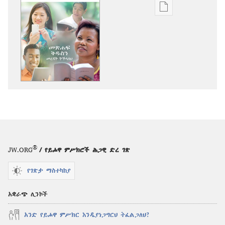
የሕትመት
ውጤቶችን
ማውረድ
የሚቻልባቸው
አማራጮች
መጠበቂያ
ግንብ
መጽሐፍ
ቅዱስን
መረዳት
ትችላለህ
®
JW.ORG
/ የይሖዋ ምሥክሮች ሕጋዊ ድረ ገጽ
የገጽታ ማስተካከያ
አቋራጭ ሊንኮች
አንድ የይሖዋ ምሥክር እንዲያነጋግርህ ትፈልጋለህ?