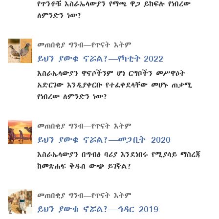
የጥንቶቹ እስራኤላውያን የማጫ ዋጋ ይከፍሉ የነበረው
ለምንድን ነው?
መጠበቂያ ግንብ—የጥናት እትም
ይህን ያውቁ ኖሯል?—የካቲት 2022
እስራኤላውያን ዋኖሶችንም ሆነ ርግቦችን መሥዋዕት
አድርገው እንዲያቀርቡ የተፈቀደላቸው መሆኑ ጠቃሚ
የነበረው ለምንድን ነው?
መጠበቂያ ግንብ—የጥናት እትም
ይህን ያውቁ ኖሯል?—መጋቢት 2020
እስራኤላውያን በግብፅ ባሪያ እንደነበሩ የሚያሳይ ማስረጃ
ከመጽሐፍ ቅዱስ ውጭ ይገኛል?
መጠበቂያ ግንብ—የጥናት እትም
ይህን ያውቁ ኖሯል?—ኅዳር 2019