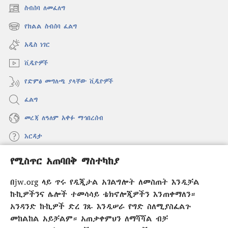
ስብሰባ ለመፈለግ
(አዲስ
ዊንዶው
የክልል ስብሰባ ፈልግ
(አዲስ
ክፈት)
ዊንዶው
አዲስ ነገር
ክፈት)
ቪዲዮዎች
የድምፅ መግለጫ ያላቸው ቪዲዮዎች
ፈልግ
መረጃ ለዓለም አቀፉ ማኅበረሰብ
እርዳታ
የሚስጥር አጠባበቅ ማስተካከያ
መዋጮዎች
(አዲስ
ዊንዶው
በjw.org ላይ ጥሩ የዲጂታል አገልግሎት ለመስጠት እንዲቻል
ክፈት)
የመጠበቂያ ግንብ የኢንተርኔት ቤተ መጻሕፍት
ኩኪዎችንና ሌሎች ተመሳሳይ ቴክኖሎጂዎችን እንጠቀማለን።
(አዲስ
ዊንዶው
አንዳንድ ኩኪዎች ድረ ገጹ እንዲሠራ የግድ ስለሚያስፈልጉ
®
JW Hub
ክፈት)
መከልከል አይቻልም። አጠቃቀምህን ለማሻሻል ብቻ
(አዲስ
ዊንዶው