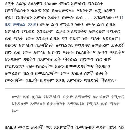
ዳዊት ለልጁ ለሰለሞን የሰጠው ምክር አምላክን ማስደሰት
የምንችልበትን ቁልፍ ነገር ይጠቁመናል። “አንተም ልጄ ሰለሞን
ሆይ፣ የአባትህን አምላክ እወቅ፤ በሙሉ ልብ . . . አገልግለው።” (
1
ዜና መዋዕል 28:9
) ሙሉ ልብ ምንድን ነው? ሙሉ ልብ ሲባል
አምላክን የሚወድ እንዲሁም ፈቃዱን ለማወቅና ለመፈጸም የሚጥር
ልብ ማለት ነው። እንዲህ ሲባል ግን ፍጹም ነው ማለት አይደለም፤
ይሁንና አምላክን በታዛዥነት ለማገልገል የሚጓጓና ለመታረም ፈቃደኛ
የሆነ ልብ ነው። አምላክ ኢዮብን “ነቀፋ የሌለበት፣” ሎጥን “ጻድቅ”
እንዲሁም ዳዊትን በአምላክ ፊት ‘ትክክል የሆነውን ነገር ብቻ
የሚያደርግ’ ብሎ የጠራቸው እሱን በመውደዳቸውና ትእዛዙን
ለመፈጸም ከልብ በመፈለጋቸው ነው። እነዚህ ሰዎች ስህተት
የሠሩባቸው ጊዜያት ቢኖሩም እንኳ አምላክን ማስደሰት ችለዋል።
ሙሉ ልብ ሲባል የአምላክን ፈቃድ ለማወቅና ለመፈጸም የሚጥር
እንዲሁም አምላክን በታዛዥነት ለማገልገል የሚጓጓ ልብ ማለት
ነው
ስለዚህ መጥፎ ሐሳቦች ወደ አእምሯችን ቢመጡብን ወይም በኋላ ላይ