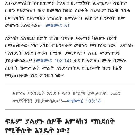
እንዳይመለከት የተሰጠውን ትእዛዝ በታማኝነት ፈጽሟል። ዳዊትም
ቢሆን የአምላክን ሕግ በመጣስ ከባድ ስህተት ቢሠራም ከልብ ንስሐ
በመግባትና የአምላክን ምሕረት በመለመን ልቡ ምን ዓይነት ሰው
መሆኑን አሳይቷል።—
መዝሙር 51
አምላክ ለእነዚህ ሰዎች ሞገስ ማሳየቱ ፍጹማን ካልሆኑ ሰዎች
በሚጠብቀው ነገር ረገድ ምክንያታዊ መሆኑን የሚያሳይ ነው። አምላክ
“እንዴት እንደተሠራን በሚገባ ያውቃልና፤ አፈር መሆናችንን
ያስታውሳል።” (
መዝሙር 103:14
) ታዲያ አምላክ ሙሉ በሙሉ
ስህተት ከመሥራት መራቅ እንደማንችል የሚያውቅ ከሆነ ከእኛ
የሚጠብቀው ነገር ምንድን ነው?
አምላክ “እንዴት እንደተሠራን በሚገባ ያውቃልና፤ አፈር
መሆናችንን ያስታውሳል።”—
መዝሙር 103:14
ፍጹም ያልሆኑ ሰዎች አምላክን ማስደሰት
የሚችሉት እንዴት ነው?