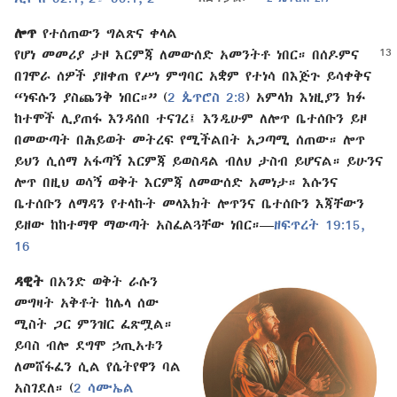
ሎጥ
የተሰጠውን ግልጽና ቀላል
የሆነ መመሪያ ታዞ እርምጃ
ለመውሰድ አመንትቶ ነበር። በሰዶምና
በገሞራ ሰዎች ያዘቀጠ የሥነ ምግባር አቋም የተነሳ በእጅጉ ይሳቀቅና
“ነፍሱን ያስጨንቅ ነበር።” (
2 ጴጥሮስ 2:8
) አምላክ እነዚያን ክፉ
ከተሞች ሊያጠፋ እንዳሰበ ተናገረ፤ እንዲሁም ለሎጥ ቤተሰቡን ይዞ
በመውጣት በሕይወት መትረፍ የሚችልበት አጋጣሚ ሰጠው። ሎጥ
ይህን ሲሰማ አፋጣኝ እርምጃ ይወስዳል ብለህ ታስብ ይሆናል። ይሁንና
ሎጥ በዚህ ወሳኝ ወቅት እርምጃ ለመውሰድ አመነታ። እሱንና
ቤተሰቡን ለማዳን የተላኩት መላእክት ሎጥንና ቤተሰቡን እጃቸውን
ይዘው ከከተማዋ ማውጣት አስፈልጓቸው ነበር።—
ዘፍጥረት 19:15,
16
ዳዊት
በአንድ ወቅት ራሱን
መግዛት አቅቶት ከሌላ ሰው
ሚስት ጋር ምንዝር ፈጽሟል።
ይባስ ብሎ ደግሞ ኃጢአቱን
ለመሸፋፈን ሲል የሴትየዋን ባል
አስገደለ። (
2 ሳሙኤል