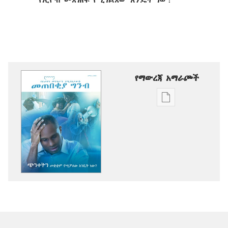
የማውረጃ አማራጮች
የሕትመት
ውጤቶችን
ማውረድ
የሚቻልባቸው
አማራጮች
መጠበቂያ
ግንብ
ጭንቀትን
መቋቋም
የሚቻለው
እንዴት