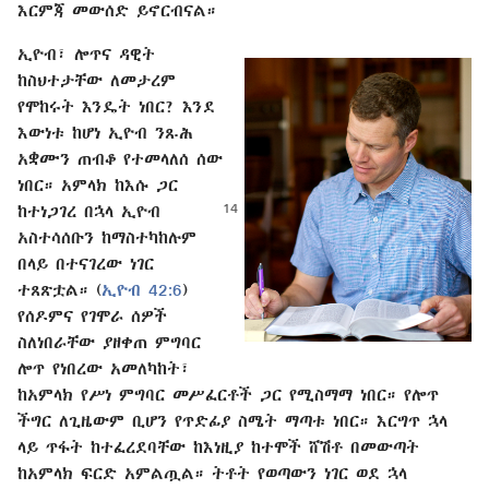
እርምጃ መውሰድ ይኖርብናል።
ኢዮብ፣ ሎጥና ዳዊት
ከስህተታቸው ለመታረም
የሞከሩት እንዴት ነበር? እንደ
እውነቱ ከሆነ ኢዮብ ንጹሕ
አቋሙን ጠብቆ የተመላለሰ ሰው
ነበር። አምላክ ከእሱ ጋር
ከተነጋገረ
በኋላ ኢዮብ
አስተሳሰቡን ከማስተካከሉም
በላይ በተናገረው ነገር
ተጸጽቷል። (
ኢዮብ 42:6
)
የሰዶምና የገሞራ ሰዎች
ስለነበራቸው ያዘቀጠ ምግባር
ሎጥ የነበረው አመለካከት፣
ከአምላክ የሥነ ምግባር መሥፈርቶች ጋር የሚስማማ ነበር። የሎጥ
ችግር ለጊዜውም ቢሆን የጥድፊያ ስሜት ማጣቱ ነበር። እርግጥ ኋላ
ላይ ጥፋት ከተፈረደባቸው ከእነዚያ ከተሞች ሸሽቶ በመውጣት
ከአምላክ ፍርድ አምልጧል። ትቶት የወጣውን ነገር ወደ ኋላ