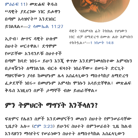
ምዕራፍ 11
) መጽሐፍ ቅዱስ
“ዳዊት ያደረገው ነገር ይሖዋን
በጣም አሳዝኖት” እንደነበር
ይገልጻል።—
2 ሳሙኤል 11:27
ዳዊት ‘በአምላክ ፊት ትክክል የሆነውን
ነገር ብቻ በማድረግ በሙሉ ልቡ አምላክን
ኢዮብ፣ ሎጥና ዳዊት ሁሉም
ተከትሏል።’—
1 ነገሥት 14:8
ስህተት ሠርተዋል፤ ደግሞም
የሠሯቸው አንዳንዶቹ ስህተቶች
በጣም ከባድ ነበሩ። ይሁን እንጂ ቀጥሎ እንደምንመለከተው አምላክን
በታዛዥነት ለማገልገል ብርቱ ፍላጎት ነበራቸው። በሠሩት ድርጊት
ማዘናቸውን ያሳዩ ከመሆኑም ሌላ አስፈላጊውን ማስተካከያ ለማድረግ
ፈቃደኞች ነበሩ። በመሆኑም አምላክ ሞገሱን አሳይቷቸዋል፤ መጽሐፍ
ቅዱስ እነዚህን ሰዎች ታማኞች ብሎ ይጠራቸዋል።
ምን ትምህርት ማግኘት እንችላለን?
ፍጽምና የሌለን ሰዎች እንደመሆናችን መጠን ስህተት የምንሠራባቸው
ጊዜያት አሉ። (
ሮም 3:23
) ይሁንና ስህተት በምንሠራበት ጊዜ ከልብ
እንዳዘንን ማሳየትና የሠራነውን ስህተት ለማስተካከል አስፈላጊውን