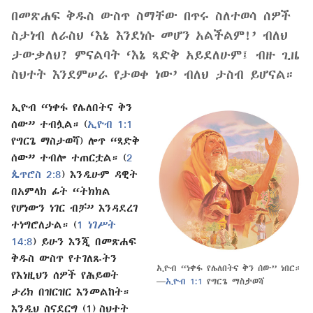
በመጽሐፍ ቅዱስ ውስጥ ስማቸው በጥሩ ስለተወሳ ሰዎች
ስታነብ ለራስህ ‘እኔ እንደነሱ መሆን አልችልም!’ ብለህ
ታውቃለህ? ምናልባት ‘እኔ ጻድቅ አይደለሁም፤ ብዙ ጊዜ
ስህተት እንደምሠራ የታወቀ ነው’ ብለህ ታስብ ይሆናል።
ኢዮብ “ነቀፋ የሌለበትና ቅን
ሰው” ተብሏል። (
ኢዮብ 1:1
የግርጌ ማስታወሻ) ሎጥ “ጻድቅ
ሰው” ተብሎ ተጠርቷል። (
2
ጴጥሮስ 2:8
) እንዲሁም ዳዊት
በአምላክ ፊት “ትክክል
የሆነውን ነገር ብቻ” እንዳደረገ
ተነግሮለታል። (
1 ነገሥት
14:8
) ይሁን እንጂ በመጽሐፍ
ቅዱስ ውስጥ የተገለጹትን
ኢዮብ “ነቀፋ የሌለበትና ቅን ሰው” ነበር።
የእነዚህን ሰዎች የሕይወት
—
ኢዮብ 1:1
የግርጌ ማስታወሻ
ታሪክ በዝርዝር እንመልከት።
እንዲህ ስናደርግ (1) ስህተት