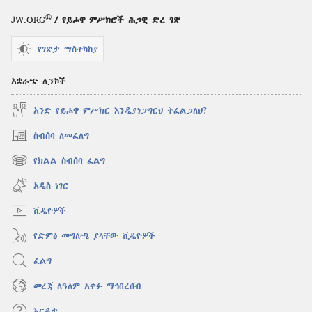
ነው?
®
JW.ORG
/ የይሖዋ ምሥክሮች ሕጋዊ ድረ ገጽ
የገጽታ ማስተካከያ
አቋራጭ ሊንኮች
አንድ የይሖዋ ምሥክር እንዲያነጋግርህ ትፈልጋለህ?
ስብሰባ ለመፈለግ
(አዲስ
ዊንዶው
የክልል ስብሰባ ፈልግ
(አዲስ
ክፈት)
ዊንዶው
አዲስ ነገር
ክፈት)
ቪዲዮዎች
የድምፅ መግለጫ ያላቸው ቪዲዮዎች
ፈልግ
መረጃ ለዓለም አቀፉ ማኅበረሰብ
እርዳታ