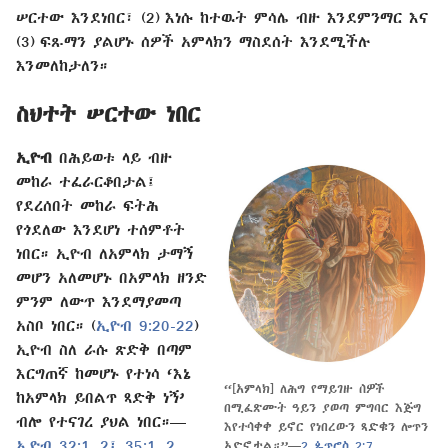
ሠርተው እንደነበር፣ (2) እነሱ ከተዉት ምሳሌ ብዙ እንደምንማር እና
(3) ፍጹማን ያልሆኑ ሰዎች አምላክን ማስደሰት እንደሚችሉ
እንመለከታለን።
ስህተት ሠርተው ነበር
ኢዮብ
በሕይወቱ ላይ ብዙ
መከራ ተፈራርቆበታል፤
የደረሰበት መከራ ፍትሕ
የጎደለው እንደሆነ ተሰምቶት
ነበር። ኢዮብ ለአምላክ ታማኝ
መሆን አለመሆኑ በአምላክ ዘንድ
ምንም ለውጥ እንደማያመጣ
አስቦ ነበር። (
ኢዮብ 9:20-22
)
ኢዮብ ስለ ራሱ ጽድቅ በጣም
እርግጠኛ ከመሆኑ የተነሳ ‘እኔ
“[አምላክ] ለሕግ የማይገዙ ሰዎች
ከአምላክ ይበልጥ ጻድቅ ነኝ’
በሚፈጽሙት ዓይን ያወጣ ምግባር እጅግ
ብሎ የተናገረ ያህል ነበር።—
እየተሳቀቀ ይኖር የነበረውን ጻድቁን ሎጥን
ኢዮብ 32:1, 2፤
35:1, 2
አድኖታል።”—
2 ጴጥሮስ 2:7