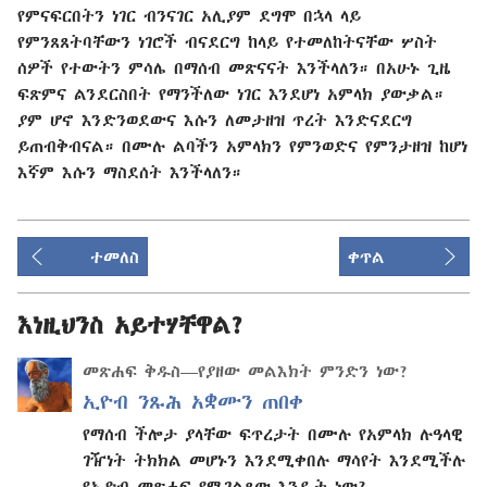
የምናፍርበትን ነገር ብንናገር አሊያም ደግሞ በኋላ ላይ
የምንጸጸትባቸውን ነገሮች ብናደርግ ከላይ የተመለከትናቸው ሦስት
ሰዎች የተውትን ምሳሌ በማሰብ መጽናናት እንችላለን። በአሁኑ ጊዜ
ፍጽምና ልንደርስበት የማንችለው ነገር እንደሆነ አምላክ ያውቃል።
ያም ሆኖ እንድንወደውና እሱን ለመታዘዝ ጥረት እንድናደርግ
ይጠብቅብናል። በሙሉ ልባችን አምላክን የምንወድና የምንታዘዝ ከሆነ
እኛም እሱን ማስደሰት እንችላለን።
ተመለስ
ቀጥል
እነዚህንስ አይተሃቸዋል?
መጽሐፍ ቅዱስ—የያዘው መልእክት ምንድን ነው?
ኢዮብ ንጹሕ አቋሙን ጠበቀ
የማሰብ ችሎታ ያላቸው ፍጥረታት በሙሉ የአምላክ ሉዓላዊ
ገዥነት ትክክል መሆኑን እንደሚቀበሉ ማሳየት እንደሚችሉ
የኢዮብ መጽሐፍ የሚገልጸው እንዴት ነው?