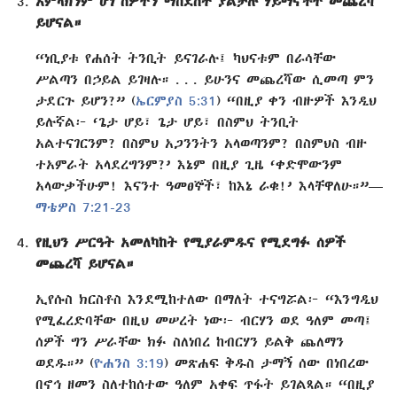
አምላክንም ሆነ ሰዎችን ማስደሰት ያልቻሉ ሃይማኖቶች መጨረሻ
ይሆናል።
“ነቢያቱ የሐሰት ትንቢት ይናገራሉ፤ ካህናቱም በራሳቸው
ሥልጣን በኃይል ይገዛሉ። . . . ይሁንና መጨረሻው ሲመጣ ምን
ታደርጉ ይሆን?” (
ኤርምያስ 5:31
) “በዚያ ቀን ብዙዎች እንዲህ
ይሉኛል፦ ‘ጌታ ሆይ፣ ጌታ ሆይ፣ በስምህ ትንቢት
አልተናገርንም? በስምህ አጋንንትን አላወጣንም? በስምህስ ብዙ
ተአምራት አላደረግንም?’ እኔም በዚያ ጊዜ ‘ቀድሞውንም
አላውቃችሁም! እናንተ ዓመፀኞች፣ ከእኔ ራቁ!’ እላቸዋለሁ።”—
ማቴዎስ 7:21-23
የዚህን ሥርዓት አመለካከት የሚያራምዱና የሚደግፉ ሰዎች
መጨረሻ ይሆናል።
ኢየሱስ ክርስቶስ እንደሚከተለው በማለት ተናግሯል፦ “እንግዲህ
የሚፈረድባቸው በዚህ መሠረት ነው፦ ብርሃን ወደ ዓለም መጣ፤
ሰዎች ግን ሥራቸው ክፉ ስለነበረ ከብርሃን ይልቅ ጨለማን
ወደዱ።” (
ዮሐንስ 3:19
) መጽሐፍ ቅዱስ ታማኝ ሰው በነበረው
በኖኅ ዘመን ስለተከሰተው ዓለም አቀፍ ጥፋት ይገልጻል። “በዚያ