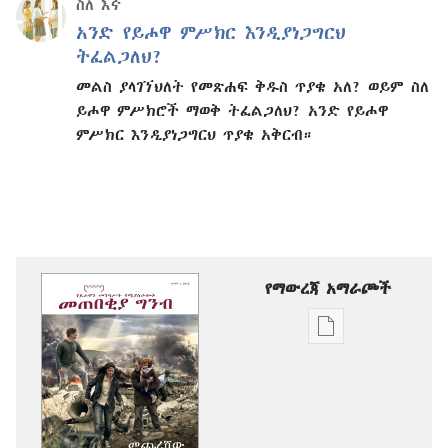
ስለ እኛ
አንድ የይሖዋ ምሥክር እንዲያነጋግርህ
ትፈልጋለህ?
መልስ ያላገኘህለት የመጽሐፍ ቅዱስ ጥያቄ አለ? ወይም ስለ
ይሖዋ ምሥክሮች ማወቅ ትፈልጋለህ? አንድ የይሖዋ
ምሥክር እንዲያነጋግርህ ጥያቄ አቅርብ።
የማውረጃ አማራጮች
የሕትመት
ውጤቶችን
ማውረድ
የሚቻልባቸው
አማራጮች