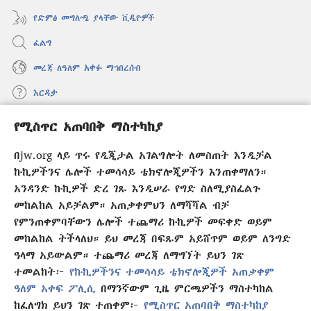
የድምፅ መግለጫ ያላቸው ቪዲዮዎች
ፈልግ
መረጃ ለዓለም አቀፉ ማኅበረሰብ
እርዳታ
የሚስጥር አጠባበቅ ማስተካከያ
መዋጮዎች
(አዲስ
ዊንዶው
በjw.org ላይ ጥሩ የዲጂታል አገልግሎት ለመስጠት እንዲቻል
ክፈት)
የመጠበቂያ ግንብ የኢንተርኔት ቤተ መጻሕፍት
ኩኪዎችንና ሌሎች ተመሳሳይ ቴክኖሎጂዎችን እንጠቀማለን።
(አዲስ
ዊንዶው
አንዳንድ ኩኪዎች ድረ ገጹ እንዲሠራ የግድ ስለሚያስፈልጉ
®
JW Hub
ክፈት)
(አዲስ
መከልከል አይቻልም። አጠቃቀምህን ለማሻሻል ብቻ
ዊንዶው
የምንጠቀምባቸውን ሌሎች ተጨማሪ ኩኪዎች መፍቀድ ወይም
®
JW Library
አፕሊኬሽን
ክፈት)
መከልከል ትችላለህ። ይህ መረጃ በፍጹም አይሸጥም ወይም ለንግድ
ዓላማ አይውልም። ተጨማሪ መረጃ ለማግኘት ይህን ገጽ
ተመልከት፦
የኩኪዎችንና ተመሳሳይ ቴክኖሎጂዎች አጠቃቀም
ዓለም አቀፍ ፖሊሲ
በማንኛውም ጊዜ ምርጫዎችን ማስተካከል
Copyright
© 2026 Watch Tower Bible and Tract Society of Pennsylvania.
ከፈለግክ ይህን ገጽ ተጠቀም፦
የሚስጥር አጠባበቅ ማስተካከያ