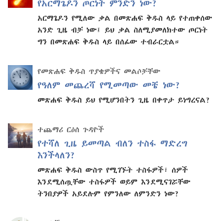
የአርማጌዶን ጦርነት ምንድን ነው?
አርማጌዶን የሚለው ቃል በመጽሐፍ ቅዱስ ላይ የተጠቀሰው
አንድ ጊዜ ብቻ ነው፤ ይህ ቃል ስለሚያመለክተው ጦርነት
ግን በመጽሐፍ ቅዱስ ላይ በሰፊው ተብራርቷል።
የመጽሐፍ ቅዱስ ጥያቄዎችና መልሶቻቸው
የዓለም መጨረሻ የሚመጣው መቼ ነው?
መጽሐፍ ቅዱስ ይህ የሚሆንበትን ጊዜ በቀጥታ ይነግረናል?
ተጨማሪ ርዕሰ ጉዳዮች
የተሻለ ጊዜ ይመጣል ብለን ተስፋ ማድረግ
እንችላለን?
መጽሐፍ ቅዱስ ውስጥ የሚገኙት ተስፋዎች፣ ሰዎች
እንደሚሰጧቸው ተስፋዎች ወይም እንደሚናገሯቸው
ትንበያዎች አይደሉም የምንለው ለምንድን ነው?