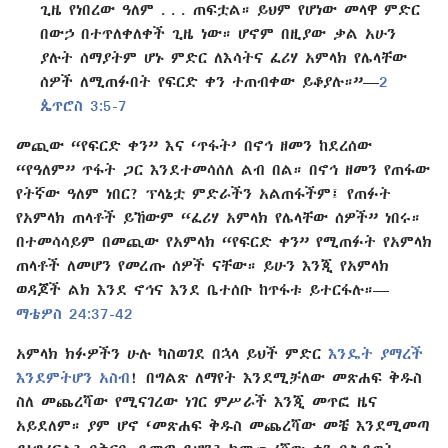
ጊዜ የነበረው ዓለም . . . ጠፍቷል። ይህም የሆነው መላዋ ምድር
በውኃ በተጥለቀለቀች ጊዜ ነው። ሆኖም በዚያው ቃል አሁን
ያሉት ሰማያትም ሆኑ ምድር ለእሳትና ፈሪሃ አምላክ የሌላቸው
ሰዎች ለሚጠፉበት የፍርድ ቀን ተጠብቀው ይቆያሉ።”—
2
ጴጥሮስ 3:5-7
መጪው “የፍርድ ቀን” እና ‘ጥፋት’ በኖኅ ዘመን ከደረሰው
“የዓለም” ጥፋት ጋር እንደተመሳሰለ ልብ በል። በኖኅ ዘመን የጠፋው
የትኛው ዓለም ነበር? ፕላኔቷ ምድራችን አልጠፋችም፤ የጠፉት
የአምላክ ጠላቶች ይኸውም “ፈሪሃ አምላክ የሌላቸው ሰዎች” ነበሩ።
በተመሳሳይም በመጪው የአምላክ “የፍርድ ቀን” የሚጠፉት የአምላክ
ጠላቶች ለመሆን የመረጡ ሰዎች ናቸው። ይሁን እንጂ የአምላክ
ወዳጆች ልክ እንደ ኖኅና እንደ ቤተሰቡ ከጥፋቱ ይተርፋሉ።—
ማቴዎስ 24:37-42
አምላክ ክፉዎችን ሁሉ ካስወገደ በኋላ ይህች ምድር
እንዴት ያማረች
እንደምትሆን አስብ
! በግልጽ ለማየት እንደሚቻለው መጽሐፍ ቅዱስ
ስለ መጨረሻው የሚናገረው ነገር ምሥራች እንጂ መጥፎ ዜና
አይደለም። ያም ሆኖ ‘መጽሐፍ ቅዱስ መጨረሻው መቼ እንደሚመጣ