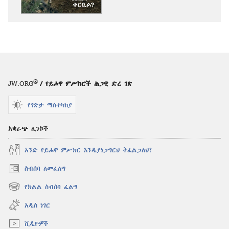
መጠበቂያ
ግንብ
መጨረሻው
ቀርቧል?
®
JW.ORG
/ የይሖዋ ምሥክሮች ሕጋዊ ድረ ገጽ
የገጽታ ማስተካከያ
አቋራጭ ሊንኮች
አንድ የይሖዋ ምሥክር እንዲያነጋግርህ ትፈልጋለህ?
ስብሰባ ለመፈለግ
(አዲስ
ዊንዶው
የክልል ስብሰባ ፈልግ
(አዲስ
ክፈት)
ዊንዶው
አዲስ ነገር
ክፈት)
ቪዲዮዎች