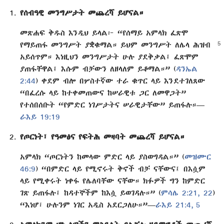
የሰብዓዊ መንግሥታት መጨረሻ ይሆናል።
መጽሐፍ ቅዱስ እንዲህ ይላል፦ “የሰማይ አምላክ ፈጽሞ
የማይጠፋ መንግሥት ያቋቁማል። ይህም መንግሥት ለሌላ ሕዝብ
አይሰጥም። እነዚህን መንግሥታት ሁሉ ያደቅቃል፤ ፈጽሞም
ያጠፋቸዋል፤ እሱም ብቻውን ለዘላለም ይቆማል።” (
ዳንኤል
2:44
) ቀደም ብሎ በሦስተኛው ተራ ቁጥር ላይ እንደተገለጸው
“በፈረሱ ላይ ከተቀመጠውና ከሠራዊቱ ጋር ለመዋጋት”
የተሰበሰቡት “የምድር ነገሥታትና ሠራዊታቸው” ይጠፋሉ።—
ራእይ 19:19
የጦርነት፣ የዓመፅና የፍትሕ መዛባት መጨረሻ ይሆናል።
አምላክ “ጦርነትን ከመላው ምድር ላይ ያስወግዳል።” (
መዝሙር
46:9
) “በምድር ላይ የሚኖሩት ቅኖች ብቻ ናቸውና፤ በእሷም
ላይ የሚቀሩት ነቀፋ የሌለባቸው ናቸው። ክፉዎች ግን ከምድር
ገጽ ይጠፋሉ፤ ከዳተኞችም ከእሷ ይወገዳሉ።” (
ምሳሌ 2:21, 22
)
“እነሆ፣ ሁሉንም ነገር አዲስ አደርጋለሁ።”—
ራእይ 21:4, 5