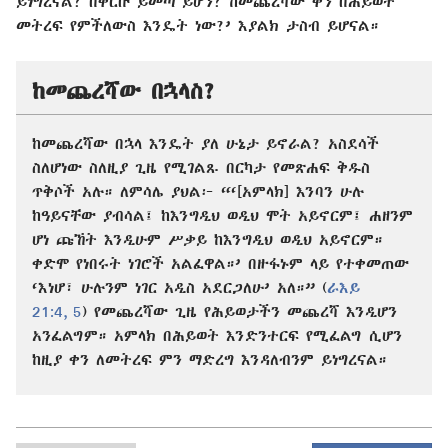
ይነግረናል? በቅርቡ ይመጣ ይሆን? ከመጨረሻው ቀን በሕይወት
መትረፍ የምችለውስ እንዴት ነው?’ እያልክ ታስብ ይሆናል።
ከመጨረሻው በኋላስ?
ከመጨረሻው በኋላ እንዴት ያለ ሁኔታ ይኖራል? አስደሳች
ስለሆነው ስለዚያ ጊዜ የሚገልጹ በርካታ የመጽሐፍ ቅዱስ
ጥቅሶች አሉ። ለምሳሌ ያህል፦ “‘[አምላክ] እንባን ሁሉ
ከዓይናቸው ያብሳል፤ ከእንግዲህ ወዲህ ሞት አይኖርም፤ ሐዘንም
ሆነ ጩኸት እንዲሁም ሥቃይ ከእንግዲህ ወዲህ አይኖርም።
ቀድሞ የነበሩት ነገሮች አልፈዋል።’ በዙፋኑም ላይ የተቀመጠው
‘እነሆ፣ ሁሉንም ነገር አዲስ አደርጋለሁ’ አለ።” (
ራእይ
21:4, 5
) የመጨረሻው ጊዜ የሕይወታችን መጨረሻ እንዲሆን
አንፈልግም። አምላክ በሕይወት እንድንተርፍ የሚፈልግ ሲሆን
ከዚያ ቀን ለመትረፍ ምን ማድረግ እንዳለብንም ይነግረናል።