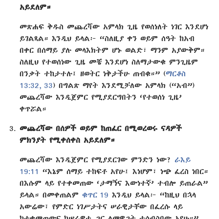
አይደለም።
መጽሐፍ ቅዱስ መጨረሻው አምላክ ጊዜ የወሰነለት ነገር እንደሆነ
ይገልጻል። እንዲህ ይላል፦ “ስለዚያ ቀን ወይም ሰዓት ከአብ
በቀር በሰማይ ያሉ መላእክትም ሆኑ ወልድ፣ ማንም አያውቅም።
ስለዚህ የተወሰነው ጊዜ መቼ እንደሆነ ስለማታውቁ ምንጊዜም
በንቃት ተከታተሉ፤ ዘወትር ነቅታችሁ ጠብቁ።” (
ማርቆስ
13:32, 33
) በግልጽ ማየት እንደሚቻለው አምላክ (“አብ”)
መጨረሻው እንዲጀምር የሚያደርግበትን ‘የተወሰነ ጊዜ’
ቀጥሯል።
መጨረሻው በሰዎች ወይም ከጠፈር በሚወረወሩ ናዳዎች
ምክንያት የሚቀሰቀስ አይደለም።
መጨረሻው እንዲጀምር የሚያደርገው ምንድን ነው?
ራእይ
19:11
“እኔም ሰማይ ተከፍቶ አየሁ፤ እነሆም፣ ነጭ ፈረስ ነበር።
በእሱም ላይ የተቀመጠው ‘ታማኝና እውነተኛ’ ተብሎ ይጠራል”
ይላል። በመቀጠልም
ቁጥር 19
እንዲህ ይላል፦ “ከዚህ በኋላ
አውሬው፣ የምድር ነገሥታትና ሠራዊታቸው በፈረሱ ላይ
ከተቀመጠውና ከሠራዊቱ ጋር ለመዋጋት ተሰብስበው አየሁ።”