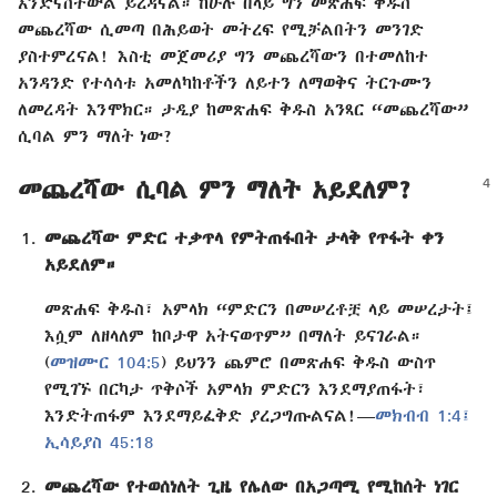
እንድናስተውል ይረዳናል። ከሁሉ በላይ ግን መጽሐፍ ቅዱስ
መጨረሻው ሲመጣ በሕይወት መትረፍ የሚቻልበትን መንገድ
ያስተምረናል! እስቲ መጀመሪያ ግን መጨረሻውን በተመለከተ
አንዳንድ የተሳሳቱ አመለካከቶችን ለይተን ለማወቅና ትርጉሙን
ለመረዳት እንሞክር። ታዲያ ከመጽሐፍ ቅዱስ አንጻር “መጨረሻው”
ሲባል ምን ማለት ነው?
መጨረሻው ሲባል ምን ማለት አይደለም?
መጨረሻው ምድር ተቃጥላ የምትጠፋበት ታላቅ የጥፋት ቀን
አይደለም።
መጽሐፍ ቅዱስ፣ አምላክ “ምድርን በመሠረቶቿ ላይ መሠረታት፤
እሷም ለዘላለም ከቦታዋ አትናወጥም” በማለት ይናገራል።
(
መዝሙር 104:5
) ይህንን ጨምሮ በመጽሐፍ ቅዱስ ውስጥ
የሚገኙ በርካታ ጥቅሶች አምላክ ምድርን እንደማያጠፋት፣
እንድትጠፋም እንደማይፈቅድ ያረጋግጡልናል!—
መክብብ 1:4፤
ኢሳይያስ 45:18
መጨረሻው የተወሰነለት ጊዜ የሌለው በአጋጣሚ የሚከሰት ነገር