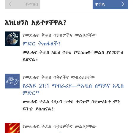
ተመለስ
ቀጥል
እነዚህንስ አይተሃቸዋል?
የመጽሐፍ ቅዱስ ጥያቄዎችና መልሶቻቸው
ምድር ትጠፋለች?
መጽሐፍ ቅዱስ ለዚህ ጥያቄ የሚሰጠው መልስ ያስገርምህ
ይሆናል።
የመጽሐፍ ቅዱስ ጥቅሶችና ማብራሪያቸው
የራእይ 21:1 ማብራሪያ—“አዲስ ሰማይና አዲስ
ምድር”
መጽሐፍ ቅዱስ የዚህን ጥቅስ ትርጉም በተመለከተ ምን
ፍንጭ ይሰጠናል?
የመጽሐፍ ቅዱስ ጥያቄዎችና መልሶቻቸው