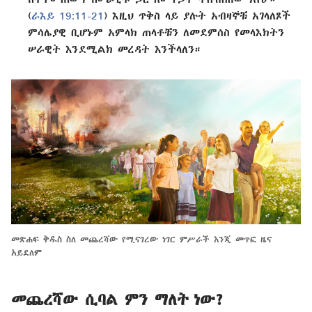
(
ራእይ 19:11-21
) እዚህ ጥቅስ ላይ ያሉት አብዛኞቹ አገላለጾች
ምሳሌያዊ ቢሆኑም አምላክ ጠላቶቹን ለመደምሰስ የመላእክትን
ሠራዊት እንደሚልክ መረዳት እንችላለን።
መጽሐፍ ቅዱስ ስለ መጨረሻው የሚናገረው ነገር ምሥራች እንጂ መጥፎ ዜና
አይደለም
መጨረሻው ሲባል ምን ማለት ነው?