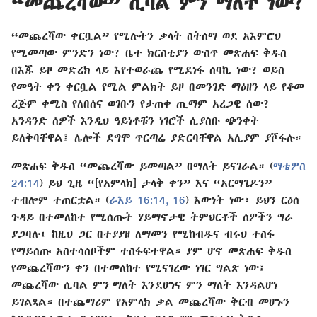
“መጨረሻው” ሲባል ምን ማለት ነው?
“መጨረሻው ቀርቧል” የሚሉትን ቃላት ስትሰማ ወደ አእምሮህ
የሚመጣው ምንድን ነው? ቤተ ክርስቲያን ውስጥ መጽሐፍ ቅዱስ
በእጁ ይዞ መድረክ ላይ እየተወራጨ የሚደነፋ ሰባኪ ነው? ወይስ
የመዓት ቀን ቀርቧል የሚል ምልክት ይዞ በመንገድ ማዕዘን ላይ የቆመ
ረጅም ቀሚስ የለበሰና ወገቡን የታጠቀ ጢማም አረጋዊ ሰው?
አንዳንድ ሰዎች እንዲህ ዓይነቶቹን ነገሮች ሲያስቡ ጭንቀት
ይለቅባቸዋል፤ ሌሎች ደግሞ ጥርጣሬ ያድርባቸዋል አሊያም ያሾፋሉ።
መጽሐፍ ቅዱስ “መጨረሻው ይመጣል” በማለት ይናገራል። (
ማቴዎስ
24:14
) ይህ ጊዜ “[የአምላክ] ታላቅ ቀን” እና “አርማጌዶን”
ተብሎም ተጠርቷል። (
ራእይ 16:14,
16
) እውነት ነው፣ ይህን ርዕሰ
ጉዳይ በተመለከተ የሚሰጡት ሃይማኖታዊ ትምህርቶች ሰዎችን ግራ
ያጋባሉ፤ ከዚህ ጋር በተያያዘ ለማመን የሚከብዱና ብሩህ ተስፋ
የማይሰጡ አስተሳሰቦችም ተስፋፍተዋል። ያም ሆኖ መጽሐፍ ቅዱስ
የመጨረሻውን ቀን በተመለከተ የሚናገረው ነገር ግልጽ ነው፤
መጨረሻው ሲባል ምን ማለት እንደሆነና ምን ማለት እንዳልሆነ
ይገልጻል። በተጨማሪም የአምላክ ቃል መጨረሻው ቅርብ መሆኑን