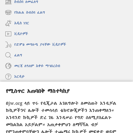
ስብሰባ ለመፈለግ
(አዲስ
ዊንዶው
የክልል ስብሰባ ፈልግ
(አዲስ
ክፈት)
ዊንዶው
አዲስ ነገር
ክፈት)
ቪዲዮዎች
የድምፅ መግለጫ ያላቸው ቪዲዮዎች
ፈልግ
መረጃ ለዓለም አቀፉ ማኅበረሰብ
እርዳታ
የሚስጥር አጠባበቅ ማስተካከያ
መዋጮዎች
(አዲስ
ዊንዶው
በjw.org ላይ ጥሩ የዲጂታል አገልግሎት ለመስጠት እንዲቻል
ክፈት)
የመጠበቂያ ግንብ የኢንተርኔት ቤተ መጻሕፍት
ኩኪዎችንና ሌሎች ተመሳሳይ ቴክኖሎጂዎችን እንጠቀማለን።
(አዲስ
ዊንዶው
አንዳንድ ኩኪዎች ድረ ገጹ እንዲሠራ የግድ ስለሚያስፈልጉ
®
JW Hub
ክፈት)
መከልከል አይቻልም። አጠቃቀምህን ለማሻሻል ብቻ
(አዲስ
ዊንዶው
የምንጠቀምባቸውን ሌሎች ተጨማሪ ኩኪዎች መፍቀድ ወይም