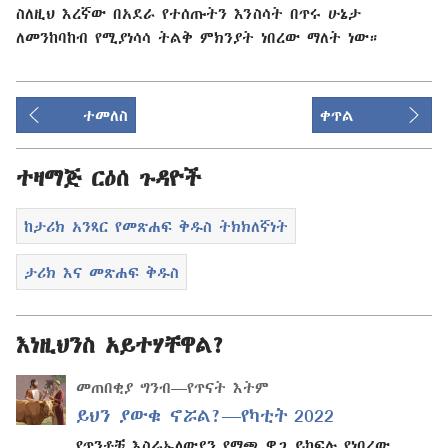
ስለዚህ እረኛው በአደራ የተሰጡትን እንስሳት በጥሩ ሁኔታ
ለመንከባከብ የሚያነሳሳ ትልቅ ምክንያት ነበረው ማለት ነው።
ተመለስ
ቀጥል
ተዛማጅ ርዕሰ ጉዳዮች
ከታሪክ አንጻር የመጽሐፍ ቅዱስ ትክክለኛነት
ታሪክ እና መጽሐፍ ቅዱስ
እነዚህንስ አይተሃቸዋል?
መጠበቂያ ግንብ—የጥናት እትም
ይህን ያውቁ ኖሯል?—የካቲት 2022
የጥንቶቹ እስራኤላውያን የማጫ ዋጋ ይከፍሉ የነበረው