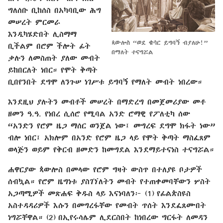
ግለሰቡ ቢከሰስ በአካባቢው ሕግ
መሠረት ምርመራ
እንዲካሄድበት ሊስማማ
ጳውሎስ “ወደ ቄሳር ይግባኝ ብያለሁ!”
ቢችልም በሮም ችሎት ፊት
በማለት ተናግሯል
ቃሉን ለመስጠት ያለው መብት
ይከበርለት ነበር። የሞት ቅጣት
ቢበየንበት ደግሞ ለንጉሠ ነገሥቱ ይግባኝ የማለት መብት ነበረው።
እንደዚህ ያሉትን መብቶች መሠረት በማድረግ በመጀመሪያው መቶ
ዘመን ዓ.ዓ. የነበረ ሲሰሮ የሚባል አንድ ሮማዊ የፖለቲካ ሰው
“አንድን የሮም ዜጋ ማሰር ወንጀል ነው፤ መግረፍ ደግሞ ክፋት ነው”
ብሎ ነበር፤ አክሎም በአንድ የሮም ዜጋ ላይ የሞት ቅጣት ማስፈጸም
ወላጅን ወይም የቅርብ ዘመድን ከመግደል እንደማይተናነስ ተናግሯል።
ሐዋርያው ጳውሎስ በመላው የሮም ግዛት ውስጥ በተለያዩ ቦታዎች
ሰብኳል። የሮም ዜግነቱ ያስገኘለትን መብት የተጠቀመባቸውን ሦስት
አጋጣሚዎች መጽሐፍ ቅዱስ ላይ እናነባለን፦ (1) የፊልጵስዩስ
አስተዳዳሪዎች እሱን በመግረፋቸው የመብት ጥሰት እንደፈጸሙበት
ነግሯቸዋል። (2) በኢየሩሳሌም ሊደርስበት ከነበረው ግርፋት ለመዳን