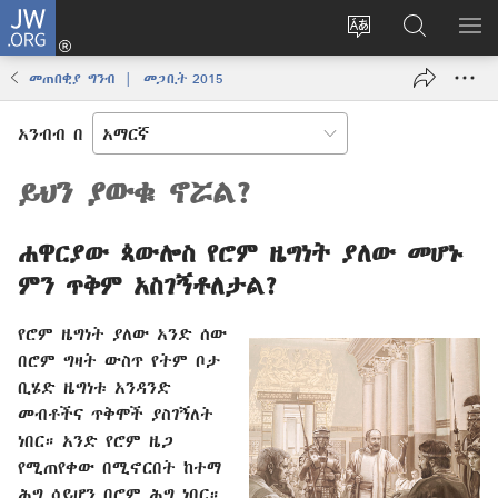
JW.ORG
ግባ
(አዲስ
የድረ
JW.ORG
መ
ዊንዶው
ገጹን
ላይ
አሳ
መጠበቂያ ግንብ | መጋቢት 2015
ክፈት)
ቋንቋ
መፈለጊያ
ለውጥ
አንብብ በ
ይህን ያውቁ ኖሯል?
ሐዋርያው ጳውሎስ የሮም ዜግነት ያለው መሆኑ
ምን ጥቅም አስገኝቶለታል?
የሮም ዜግነት ያለው አንድ ሰው
በሮም ግዛት ውስጥ የትም ቦታ
ቢሄድ ዜግነቱ አንዳንድ
መብቶችና ጥቅሞች ያስገኝለት
ነበር። አንድ የሮም ዜጋ
የሚጠየቀው በሚኖርበት ከተማ
ሕግ ሳይሆን በሮም ሕግ ነበር።