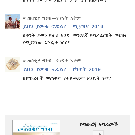
መጠበቂያ ግንብ—የጥናት እትም
ይህን ያውቁ ኖሯል?—ሚያዝያ 2019
በጥንት ዘመን የነበረ አንድ መንገደኛ የሚሳፈርበት መርከብ
የሚያገኘው እንዴት ነበር?
መጠበቂያ ግንብ—የጥናት እትም
ይህን ያውቁ ኖሯል?—የካቲት 2019
በምኩራቦች መጠቀም የተጀመረው እንዴት ነው?
የማውረጃ አማራጮች