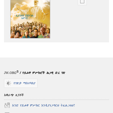
የሕትመት
ውጤቶችን
ማውረድ
የሚቻልባቸው
አማራጮች
መጠበቂያ
ግንብ
ኢየሱስ
ያድናል
—
ከምን?
®
JW.ORG
/ የይሖዋ ምሥክሮች ሕጋዊ ድረ ገጽ
የገጽታ ማስተካከያ
አቋራጭ ሊንኮች
አንድ የይሖዋ ምሥክር እንዲያነጋግርህ ትፈልጋለህ?