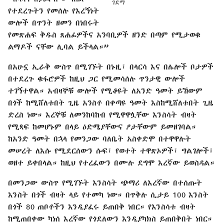
ገደማ
የተደረጉትን የመሰሉ የእረኝነት
ውሎች በጥንት ዘመን በነበሩት
የመጽሐፍ ቅዱስ ጸሐፊዎችና አንባቢዎች ዘንድ በጣም የሚታወቁ
ልማዶች ናቸው ሊባል ይችላል።”
በአሁኗ ኢራቅ ውስጥ በሚገኙት በኑዚ፣ በላርሳ እና በሌሎች ቦታዎች
በተደረጉ ቁፋሮዎች ከዚህ ጋር የሚመሳሰሉ ጥንታዊ ውሎች
ተገኝተዋል። አብዛኞቹ ውሎች የሚቆዩት ለአንድ ዓመት ይኸውም
በጎች ከሚሸለቱበት ጊዜ አንስቶ በቀጣዩ ዓመት እስከሚሸለቱበት ጊዜ
ድረስ ነው። እረኞቹ ለመንከባከብ የሚዋዋሏቸው እንስሳት ብዛት
የሚጻፍ ከመሆኑም በላይ ዕድሜያቸውና ፆታቸውም ይመዘገባል።
ከአንድ ዓመት በኋላ የመንጋው ባለቤት አስቀድሞ በተዋዋሉት
መሠረት ለእሱ የሚደርሰውን ሱፍ፣ የወተት ተዋጽኦዎች፣ ግልገሎች፣
ወዘተ ይቀበላል። ከዚህ የተረፈውን በሙሉ ደግሞ እረኛው ይወስዳል።
በመንጋው ውስጥ የሚገኙት እንስሳት ጭማሪ ለእረኛው በተሰጡት
እንስት በጎች ብዛት ላይ የተመካ ነው። በጥቅሉ ሲታይ 100 እንስት
በጎች 80 ጠቦቶችን እንዲያፈሩ ይጠበቅ ነበር። የእንስሳቱ ብዛት
ከሚጠበቀው ካነሰ እረኛው የጎደለውን እንዲያካክስ ይጠበቅበት ነበር።