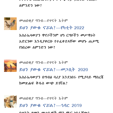
ለምንድን ነው?
መጠበቂያ ግንብ—የጥናት እትም
ይህን ያውቁ ኖሯል?—የካቲት 2022
እስራኤላውያን ዋኖሶችንም ሆነ ርግቦችን መሥዋዕት
አድርገው እንዲያቀርቡ የተፈቀደላቸው መሆኑ ጠቃሚ
የነበረው ለምንድን ነው?
መጠበቂያ ግንብ—የጥናት እትም
ይህን ያውቁ ኖሯል?—መጋቢት 2020
እስራኤላውያን በግብፅ ባሪያ እንደነበሩ የሚያሳይ ማስረጃ
ከመጽሐፍ ቅዱስ ውጭ ይገኛል?
መጠበቂያ ግንብ—የጥናት እትም
ይህን ያውቁ ኖሯል?—ኅዳር 2019
በጥንት ዘመን መጋቢዎች ምን ሚና ነበራቸው?