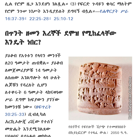
ሲል የሮም ዜጋ እንደሆነ ገልጿል። (3) የፍርድ ጉዳዩን ቄሳር ማለትም
የሮም ንጉሠ ነገሥት እንዲያይለት ይግባኝ ብሏል።—
የሐዋርያት ሥራ
16:37-39፤
22:25-28፤
25:10-12
በጥንት ዘመን እረኞች ደሞዝ የሚከፈላቸው
እንዴት ነበር?
ያዕቆብ የአጎቱን የላባን መንጎች
ለ20 ዓመታት ጠብቋል። ያዕቆብ
ለመጀመሪያዎቹ 14 ዓመታት
ለሰጠው አገልግሎት ላባ ሁለት
ልጆቹን የዳረለት ሲሆን
ለተቀሩት 6 ዓመታት ላከናወነው
ሥራ ደግሞ ክፍያውን ያገኘው
ከመንጎቹ ነው። (
ዘፍጥረት
30:25-33
)
ቢብሊካል
አርኪኦሎጂ ሪቪው
የተሰኘ
የበጎችና የፍየሎች ሽያጭ የተመዘገበበት
መጽሔት እንደሚገልጸው
በኪዩኒፎርም የተጻፈ ውል፣ 2050 ዓ.ዓ.
“በላባና በያዕቆብ መካከል