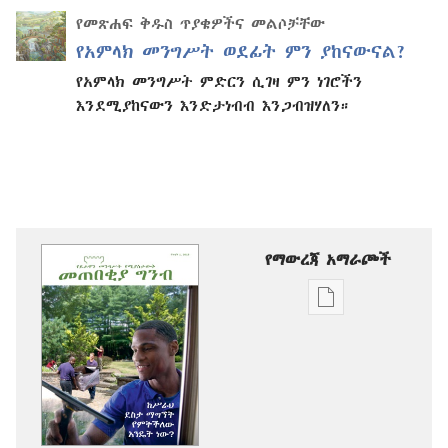
የመጽሐፍ ቅዱስ ጥያቄዎችና መልሶቻቸው
የአምላክ መንግሥት ወደፊት ምን ያከናውናል?
የአምላክ መንግሥት ምድርን ሲገዛ ምን ነገሮችን
እንደሚያከናውን እንድታነብብ እንጋብዝሃለን።
የማውረጃ አማራጮች
የሕትመት
ውጤቶችን
ማውረድ
የሚቻልባቸው
አማራጮች
መጠበቂያ