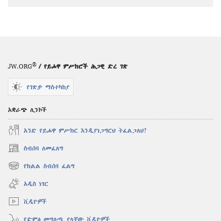
ግንብ
ከሥራህ
ደስታ
ማግኘት
የምትችለው
እንዴት
®
JW.ORG
/ የይሖዋ ምሥክሮች ሕጋዊ ድረ ገጽ
ነው?
የገጽታ ማስተካከያ
አቋራጭ ሊንኮች
አንድ የይሖዋ ምሥክር እንዲያነጋግርህ ትፈልጋለህ?
ስብሰባ ለመፈለግ
(አዲስ
ዊንዶው
የክልል ስብሰባ ፈልግ
(አዲስ
ክፈት)
ዊንዶው
አዲስ ነገር
ክፈት)
ቪዲዮዎች
የድምፅ መግለጫ ያላቸው ቪዲዮዎች