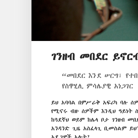
ገንዘብ መበደር ይኖር
“መበደር እንደ ሠርግ፣ የተ
የስዋሂሊ ምሳሌያዊ አነጋገር
ይህ አባባል በምሥራቅ አፍሪካ ባሉ ሰዎ
የሚኖሩ ብዙ ሰዎችም እንዲህ ዓይነት 
ከጓደኛህ ወይም ከሌላ ቦታ ገንዘብ መበ
አንዳንድ ጊዜ አስፈላጊ ቢመስልም ይህ
አደጋዎች አሉት?