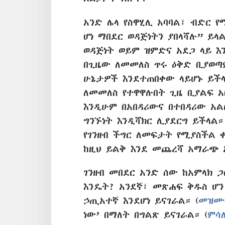
አንድ ሌላ የስዋሂሊ አባባል፣ ብድር 
ሆነ ማበደር ወዳጅነትን ያበላሻሉ” ይላ
ወዳጅነት ወይም ዝምድና አደጋ ላይ እ
በጊዜው ለመመለስ ጥሩ ዕቅድ ቢያወጣ
ሁኔታዎች እንደተጠበቀው ላይሆኑ ይችላ
ለመመለስ የተዋዋሉበት ጊዜ ቢያልፍ 
እንዲሁም በአበዳሪውና በተበዳሪው አል
ግንኙነት እንዲሻክር ሊያደርግ ይችላል
የገንዘብ ችግር ለመፍታት የሚያስችል 
ከዚህ ይልቅ እንደ መጨረሻ አማራጭ አ
ገንዘብ መበደር አንድ ሰው ከአምላክ 
እንዴት? አንደኛ፣ መጽሐፍ ቅዱስ ሆን
ኃጢአተኛ እንደሆነ ይናገራል። (
መዝሙር
ነው’ በማለት በግልጽ ይናገራል። (
ምሳሌ