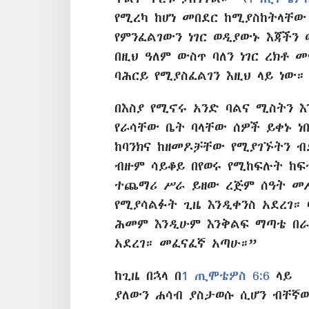
የሚረካ ከሆነ መበደር ከሚያስከትላቸው
የምንፈልገውን ነገር ወዲያውኑ እጃችን 
በዚህ ዓለም ውስጥ ባለን ነገር ረክቶ 
ባሕርይ የሚያስፈልገን እዚህ ላይ ነው።
በእስያ የሚኖሩ አንድ ባልና ሚስትን 
የራሳቸው ቤት ባላቸው ሰዎች ይቀኑ ነ
ከባንክና ከዘመዶቻቸው የሚያገኙትን ብ
ብዙም ሳይቆይ በየወሩ የሚከፍሉት ከፍ
ተጨማሪ ሥራ ይዘው ረጅም ሰዓት መ
የሚያሳልፉት ጊዜ እንዲቀንስ አደረገ።
ሕመም እንዲሁም እንቅልፍ ማጣቴ በራ
አደረገ። መፈናፈኛ አጣሁ።”
ከጊዜ በኋላ በ
1 ጢሞቴዎስ 6:6
ላይ
ያለውን ሐሳብ ያስታወሱ ሲሆን ብቸኛ