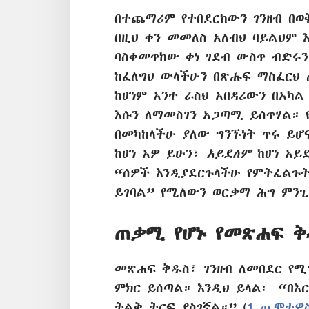
በተጨማሪም የተበደርከውን ገንዘብ በወ
በዚህ ቀን መመለስ አለብህ ባይልህም እ
ባስቀመጥከው ቀነ ገደብ ውስጥ ብድሩን
ከፈለግህ ውላችሁን በጽሑፍ ማስፈርህ 
ከሆነም አንተ ራስህ አበዳሪውን በአካል
እሱን ለማመስገን አጋጣሚ ይሰጥሃል። 
በመካከላችሁ ያለው ግንኙነት ጥሩ ይሆ
ከሆነ አዎ ይሁን፣
አይደለም
ከሆነ አይ
“ሰዎች እንዲያደርጉላችሁ የምትፈልጉት
ይገባል” የሚለውን ወርቃማ ሕግ ምን
ጠቃሚ የሆኑ የመጽሐፍ 
መጽሐፍ ቅዱስ፣ ገንዘብ ለመበደር የሚ
ምክር ይሰጣል። እንዲህ ይላል፦ “በእር
ትልቅ ትርፍ ያስገኛል።” (
1 ጢሞቴዎስ