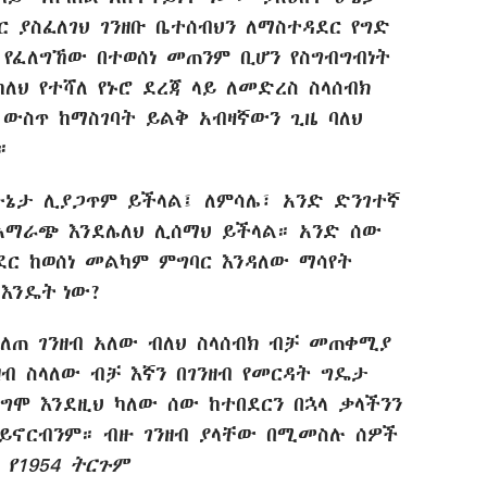
 ያስፈለገህ ገንዘቡ ቤተሰብህን ለማስተዳደር የግድ
 የፈለግኸው በተወሰነ መጠንም ቢሆን የስግብግብነት
ለህ የተሻለ የኑሮ ደረጃ ላይ ለመድረስ ስላሰብክ
ውስጥ ከማስገባት ይልቅ አብዛኛውን ጊዜ ባለህ
።
ሁኔታ ሊያጋጥም ይችላል፤ ለምሳሌ፣ አንድ ድንገተኛ
አማራጭ እንደሌለህ ሊሰማህ ይችላል። አንድ ሰው
ደር ከወሰነ መልካም ምግባር እንዳለው ማሳየት
እንዴት ነው?
በለጠ ገንዘብ አለው ብለህ ስላሰብክ ብቻ መጠቀሚያ
ብ ስላለው ብቻ እኛን በገንዘብ የመርዳት ግዴታ
ግሞ እንደዚህ ካለው ሰው ከተበደርን በኋላ ቃላችንን
ይኖርብንም። ብዙ ገንዘብ ያላቸው በሚመስሉ ሰዎች
የ1954 ትርጉም