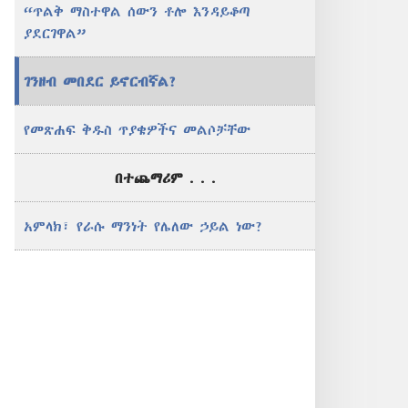
“ጥልቅ ማስተዋል ሰውን ቶሎ እንዳይቆጣ
ያደርገዋል”
ገንዘብ መበደር ይኖርብኛል?
የመጽሐፍ ቅዱስ ጥያቄዎችና መልሶቻቸው
በተጨማሪም . . .
አምላክ፣ የራሱ ማንነት የሌለው ኃይል ነው?