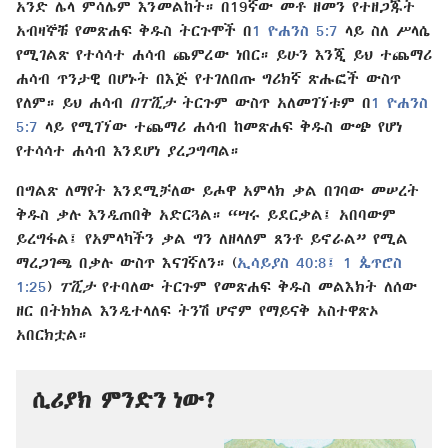
አንድ ሌላ ምሳሌም እንመልከት። በ19ኛው መቶ ዘመን የተዘጋጁት
አብዛኞቹ የመጽሐፍ ቅዱስ ትርጉሞች በ
1 ዮሐንስ 5:7
ላይ ስለ ሥላሴ
የሚገልጽ የተሳሳተ ሐሳብ ጨምረው ነበር። ይሁን እንጂ ይህ ተጨማሪ
ሐሳብ ጥንታዊ በሆኑት በእጅ የተገለበጡ ግሪክኛ ጽሑፎች ውስጥ
የለም። ይህ ሐሳብ
በፐሺታ
ትርጉም ውስጥ አለመገኘቱም በ
1 ዮሐንስ
5:7
ላይ የሚገኘው ተጨማሪ ሐሳብ ከመጽሐፍ ቅዱስ ውጭ የሆነ
የተሳሳተ ሐሳብ እንደሆነ ያረጋግጣል።
በግልጽ ለማየት እንደሚቻለው ይሖዋ አምላክ ቃል በገባው መሠረት
ቅዱስ ቃሉ እንዲጠበቅ አድርጓል። “ሣሩ ይደርቃል፤ አበባውም
ይረግፋል፤ የአምላካችን ቃል ግን ለዘላለም ጸንቶ ይኖራል” የሚል
ማረጋገጫ በቃሉ ውስጥ እናገኛለን። (
ኢሳይያስ 40:8፤
1 ጴጥሮስ
1:25
)
ፐሺታ
የተባለው ትርጉም የመጽሐፍ ቅዱስ መልእክት ለሰው
ዘር በትክክል እንዲተላለፍ ትንሽ ሆኖም የማይናቅ አስተዋጽኦ
አበርክቷል።
ሲሪያክ ምንድን ነው?