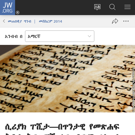
JW.ORG
ግባ
(አዲስ
የድረ
JW.ORG
መ
ዊንዶው
ገጹን
ላይ
አሳ
መጠበቂያ ግንብ | መስከረም 2014
ክፈት)
ቋንቋ
መፈለጊያ
ለውጥ
አንብብ በ
ሲሪያክ ፐሺታ—በጥንታዊ የመጽሐፍ