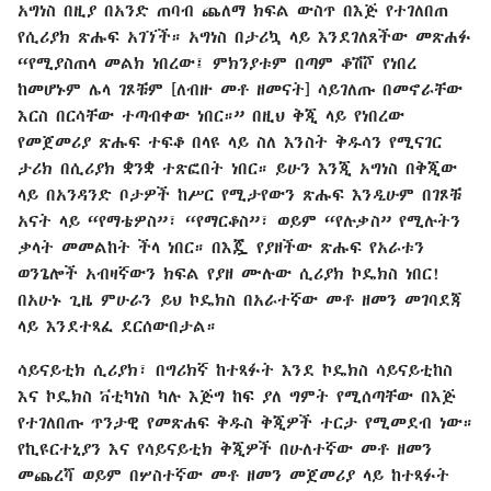
አግነስ በዚያ በአንድ ጠባብ ጨለማ ክፍል ውስጥ በእጅ የተገለበጠ
የሲሪያክ ጽሑፍ አገኘች። አግነስ በታሪኳ ላይ እንደገለጸችው መጽሐፉ
“የሚያስጠላ መልክ ነበረው፤ ምክንያቱም በጣም ቆሽሾ የነበረ
ከመሆኑም ሌላ ገጾቹም [ለብዙ መቶ ዘመናት] ሳይገለጡ በመኖራቸው
እርስ በርሳቸው ተጣብቀው ነበር።” በዚህ ቅጂ ላይ የነበረው
የመጀመሪያ ጽሑፍ ተፍቆ በላዩ ላይ ስለ እንስት ቅዱሳን የሚናገር
ታሪክ በሲሪያክ ቋንቋ ተጽፎበት ነበር። ይሁን እንጂ አግነስ በቅጂው
ላይ በአንዳንድ ቦታዎች ከሥር የሚታየውን ጽሑፍ እንዲሁም በገጾቹ
አናት ላይ “የማቴዎስ”፣ “የማርቆስ”፣ ወይም “የሉቃስ” የሚሉትን
ቃላት መመልከት ችላ ነበር። በእጇ የያዘችው ጽሑፍ የአራቱን
ወንጌሎች አብዛኛውን ክፍል የያዘ ሙሉው ሲሪያክ ኮዴክስ ነበር!
በአሁኑ ጊዜ ምሁራን ይህ ኮዴክስ በአራተኛው መቶ ዘመን መገባደጃ
ላይ እንደተጻፈ ደርሰውበታል።
ሳይናይቲክ ሲሪያክ፣ በግሪክኛ ከተጻፉት እንደ ኮዴክስ ሳይናይቲከስ
እና ኮዴክስ ቫቲካነስ ካሉ እጅግ ከፍ ያለ ግምት የሚሰጣቸው በእጅ
የተገለበጡ ጥንታዊ የመጽሐፍ ቅዱስ ቅጂዎች ተርታ የሚመደብ ነው።
የኪዩርተኒያን እና የሳይናይቲክ ቅጂዎች በሁለተኛው መቶ ዘመን
መጨረሻ ወይም በሦስተኛው መቶ ዘመን መጀመሪያ ላይ ከተጻፉት