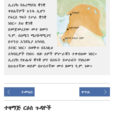
ሲሪያክ ከአረማይክ ቋንቋ
ቀበሌኛዎች አንዱ ሲሆን
የፋርስ ግዛት የሥራ ቋንቋ
ነበር። ይህ ቋንቋ
በመጀመሪያው መቶ ዘመን
ዓ.ም. በሰሜን ሜሶጶጣሚያና
በጥንቷ አንጾኪያ አካባቢ
ይነገር ነበር፤ በወቅቱ በእነዚህ
አካባቢዎች የነበሩ ብዙ ሰዎች ምሥራቹን ተቀብለው ነበር።
ሲሪያክ የጽሑፍ ቋንቋ ሆኖ በስፋት ይሠራበት የነበረው
በሁለተኛው ወይም በሦስተኛው መቶ ዘመን ዓ.ም. ነው።
ተመለስ
ቀጥል
ተዛማጅ ርዕሰ ጉዳዮች