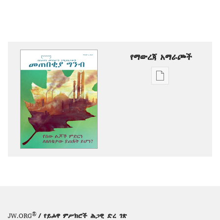
የማውረጃ አማራጮች
የሕትመት
ውጤቶችን
ማውረድ
የሚቻልባቸው
አማራጮች
መጠበቂያ
ግንብ
የሰው
ልጆች
ምድርን
ለዘለቄታው
ያጠፏት
®
JW.ORG
/ የይሖዋ ምሥክሮች ሕጋዊ ድረ ገጽ