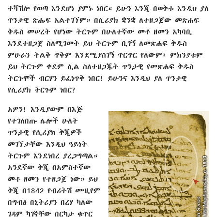
ተሻሽሎ የወጣ እንደሆነ ያምኑ ነበር። ይሁን እንጂ በወቅቱ እንዲህ ያለ
ጥንታዊ ጽሑፍ አልተገኘም። በሲሪያክ ቋንቋ ለተዘጋጀው መጽሐፍ
ቅዱስ መሠረት የሆነው ትርጉም በሁለተኛው መቶ ዘመን አካባቢ
እንደተዘጋጀ ስለሚገመት ይህ ትርጉም ቢገኝ ለመጽሐፍ ቅዱስ
ምሁራን ትልቅ ጥቅም እንደሚያስገኝ ጥርጥር የለውም፤ ምክንያቱም
ይህ ትርጉም ቀደም ሲል ስለተዘጋጁት ጥንታዊ የመጽሐፍ ቅዱስ
ትርጉሞች ብርሃን ይፈነጥቅ ነበር! ይሁንና እንዲህ ያለ ጥንታዊ
የሲሪያክ ትርጉም ነበር?
አዎን! እንዲያውም በእጅ
የተገለበጡ ሌሎች ሁለት
ጥንታዊ የሲሪያክ ቅጂዎች
መገኘታቸው እንዲህ ዓይነት
ትርጉም እንደነበረ ያረጋግጣል።
አንደኛው ቅጂ በአምስተኛው
መቶ ዘመን የተዘጋጀ ነው። ይህ
ቅጂ በ1842 የብሪትሽ ሙዚየም
በግብፅ በኒትሪያን በረሃ ካለው
ገዳም ካገኛቸው በርካታ ቁጥር