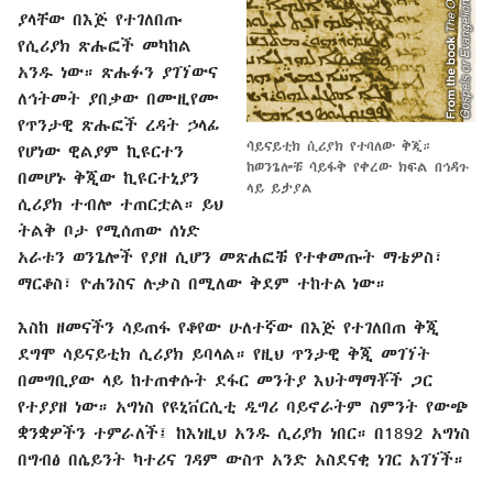
ያላቸው በእጅ የተገለበጡ
የሲሪያክ ጽሑፎች መካከል
አንዱ ነው። ጽሑፉን ያገኘውና
ለኅትመት ያበቃው በሙዚየሙ
የጥንታዊ ጽሑፎች ረዳት ኃላፊ
ሳይናይቲክ ሲሪያክ የተባለው ቅጂ።
የሆነው ዊልያም ኪዩርተን
ከወንጌሎቹ ሳይፋቅ የቀረው ክፍል በኅዳጉ
በመሆኑ ቅጂው ኪዩርተኒያን
ላይ ይታያል
ሲሪያክ ተብሎ ተጠርቷል። ይህ
ትልቅ ቦታ የሚሰጠው ሰነድ
አራቱን ወንጌሎች የያዘ ሲሆን መጽሐፎቹ የተቀመጡት ማቴዎስ፣
ማርቆስ፣ ዮሐንስና ሉቃስ በሚለው ቅደም ተከተል ነው።
እስከ ዘመናችን ሳይጠፋ የቆየው ሁለተኛው በእጅ የተገለበጠ ቅጂ
ደግሞ ሳይናይቲክ ሲሪያክ ይባላል። የዚህ ጥንታዊ ቅጂ መገኘት
በመግቢያው ላይ ከተጠቀሱት ደፋር መንትያ እህትማማቾች ጋር
የተያያዘ ነው። አግነስ የዩኒቨርሲቲ ዲግሪ ባይኖራትም ስምንት የውጭ
ቋንቋዎችን ተምራለች፤ ከእነዚህ አንዱ ሲሪያክ ነበር። በ1892 አግነስ
በግብፅ በሴይንት ካተሪና ገዳም ውስጥ አንድ አስደናቂ ነገር አገኘች።