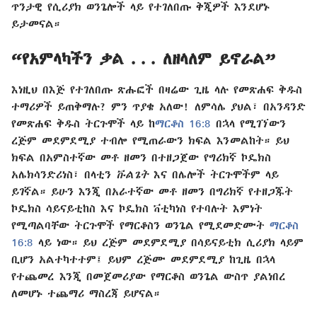
ጥንታዊ የሲሪያክ ወንጌሎች ላይ የተገለበጡ ቅጂዎች እንደሆኑ
ይታመናል።
“የአምላካችን ቃል . . . ለዘላለም ይኖራል”
እነዚህ በእጅ የተገለበጡ ጽሑፎች በዛሬው ጊዜ ላሉ የመጽሐፍ ቅዱስ
ተማሪዎች ይጠቅማሉ? ምን ጥያቄ አለው! ለምሳሌ ያህል፣ በአንዳንድ
የመጽሐፍ ቅዱስ ትርጉሞች ላይ ከ
ማርቆስ 16:8
በኋላ የሚገኘውን
ረጅም መደምደሚያ ተብሎ የሚጠራውን ክፍል እንመልከት። ይህ
ክፍል በአምስተኛው መቶ ዘመን በተዘጋጀው የግሪክኛ ኮዴክስ
አሌክሳንድሪነስ፣ በላቲን
ቩልጌት
እና በሌሎች ትርጉሞችም ላይ
ይገኛል። ይሁን እንጂ በአራተኛው መቶ ዘመን በግሪክኛ የተዘጋጁት
ኮዴክስ ሳይናይቲከስ እና ኮዴክስ ቫቲካነስ የተባሉት እምነት
የሚጣልባቸው ትርጉሞች የማርቆስን ወንጌል የሚደመድሙት
ማርቆስ
16:8
ላይ ነው። ይህ ረጅም መደምደሚያ በሳይናይቲክ ሲሪያክ ላይም
ቢሆን አልተካተተም፤ ይህም ረጅሙ መደምደሚያ ከጊዜ በኋላ
የተጨመረ እንጂ በመጀመሪያው የማርቆስ ወንጌል ውስጥ ያልነበረ
ለመሆኑ ተጨማሪ ማስረጃ ይሆናል።