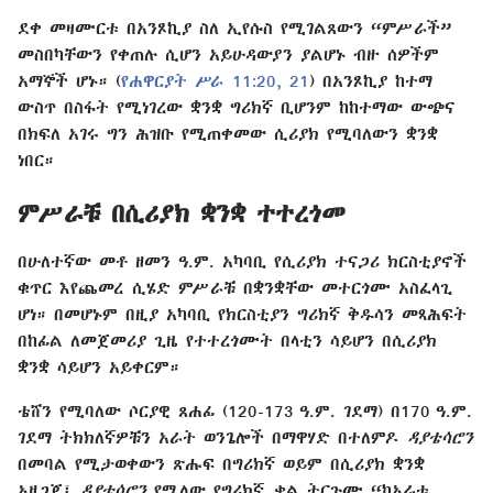
ደቀ መዛሙርቱ በአንጾኪያ ስለ ኢየሱስ የሚገልጸውን “ምሥራች”
መስበካቸውን የቀጠሉ ሲሆን አይሁዳውያን ያልሆኑ ብዙ ሰዎችም
አማኞች ሆኑ። (
የሐዋርያት ሥራ 11:20, 21
) በአንጾኪያ ከተማ
ውስጥ በስፋት የሚነገረው ቋንቋ ግሪክኛ ቢሆንም ከከተማው ውጭና
በክፍለ አገሩ ግን ሕዝቡ የሚጠቀመው ሲሪያክ የሚባለውን ቋንቋ
ነበር።
ምሥራቹ በሲሪያክ ቋንቋ ተተረጎመ
በሁለተኛው መቶ ዘመን ዓ.ም. አካባቢ የሲሪያክ ተናጋሪ ክርስቲያኖች
ቁጥር እየጨመረ ሲሄድ ምሥራቹ በቋንቋቸው መተርጎሙ አስፈላጊ
ሆነ። በመሆኑም በዚያ አካባቢ የክርስቲያን ግሪክኛ ቅዱሳን መጻሕፍት
በከፊል ለመጀመሪያ ጊዜ የተተረጎሙት በላቲን ሳይሆን በሲሪያክ
ቋንቋ ሳይሆን አይቀርም።
ቴሸን የሚባለው ሶርያዊ ጸሐፊ (120-173 ዓ.ም. ገደማ) በ170 ዓ.ም.
ገደማ ትክክለኛዎቹን አራት ወንጌሎች በማዋሃድ በተለምዶ
ዳያቴሳሮን
በመባል የሚታወቀውን ጽሑፍ በግሪክኛ ወይም በሲሪያክ ቋንቋ
አዘጋጀ፤
ዳያቴሳሮን
የሚለው የግሪክኛ ቃል ትርጉሙ “ከአራቱ