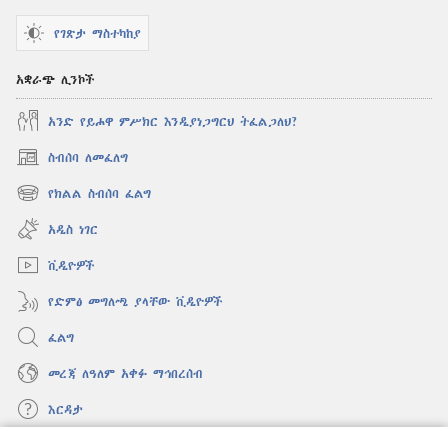
ይሆን?
የገጽታ ማስተካከያ
አቋራጭ ሊንኮች
አንድ የይሖዋ ምሥክር እንዲያነጋግርህ ትፈልጋለህ?
ስብሰባ ለመፈለግ
(አዲስ
ዊንዶው
የክልል ስብሰባ ፈልግ
(አዲስ
ክፈት)
ዊንዶው
አዲስ ነገር
ክፈት)
ቪዲዮዎች
የድምፅ መግለጫ ያላቸው ቪዲዮዎች
ፈልግ
መረጃ ለዓለም አቀፉ ማኅበረሰብ
እርዳታ