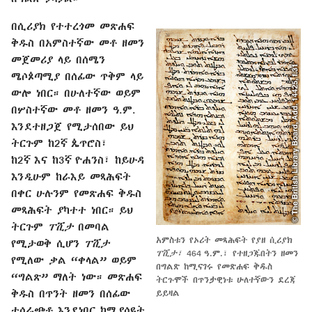
በሲሪያክ የተተረጎመ መጽሐፍ
ቅዱስ በአምስተኛው መቶ ዘመን
መጀመሪያ ላይ በሰሜን
ሜሶጶጣሚያ በሰፊው ጥቅም ላይ
ውሎ ነበር። በሁለተኛው ወይም
በሦስተኛው መቶ ዘመን ዓ.ም.
እንደተዘጋጀ የሚታሰበው ይህ
ትርጉም ከ2ኛ ጴጥሮስ፣
ከ2ኛ እና ከ3ኛ ዮሐንስ፣ ከይሁዳ
እንዲሁም ከራእይ መጻሕፍት
በቀር ሁሉንም የመጽሐፍ ቅዱስ
መጻሕፍት ያካተተ ነበር። ይህ
ትርጉም
ፐሺታ
በመባል
አምስቱን የኦሪት መጻሕፍት የያዘ ሲሪያክ
የሚታወቅ ሲሆን
ፐሺታ
ፐሺታ፣
464 ዓ.ም.፣ የተዘጋጁበትን ዘመን
የሚለው ቃል “ቀላል” ወይም
በግልጽ ከሚናገሩ የመጽሐፍ ቅዱስ
“ግልጽ” ማለት ነው። መጽሐፍ
ትርጉሞች በጥንታዊነቱ ሁለተኛውን ደረጃ
ቅዱስ በጥንት ዘመን በሰፊው
ይይዛል
ተሰራጭቶ እንደነበር ከሚያሳዩት