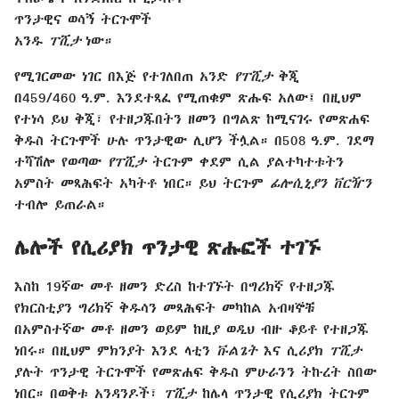
ጥንታዊና ወሳኝ ትርጉሞች
አንዱ
ፐሺታ
ነው።
የሚገርመው ነገር በእጅ የተገለበጠ አንድ
የፐሺታ
ቅጂ
በ459/460 ዓ.ም. እንደተጻፈ የሚጠቁም ጽሑፍ አለው፤ በዚህም
የተነሳ ይህ ቅጂ፣ የተዘጋጁበትን ዘመን በግልጽ ከሚናገሩ የመጽሐፍ
ቅዱስ ትርጉሞች ሁሉ ጥንታዊው ሊሆን ችሏል። በ508 ዓ.ም. ገደማ
ተሻሽሎ የወጣው
የፐሺታ
ትርጉም ቀደም ሲል ያልተካተቱትን
አምስት መጻሕፍት አካትቶ ነበር። ይህ ትርጉም
ፊሎሲኒያን ቨርዥን
ተብሎ ይጠራል።
ሌሎች የሲሪያክ ጥንታዊ ጽሑፎች ተገኙ
እስከ 19ኛው መቶ ዘመን ድረስ ከተገኙት በግሪክኛ የተዘጋጁ
የክርስቲያን ግሪክኛ ቅዱሳን መጻሕፍት መካከል አብዛኞቹ
በአምስተኛው መቶ ዘመን ወይም ከዚያ ወዲህ ብዙ ቆይቶ የተዘጋጁ
ነበሩ። በዚህም ምክንያት እንደ ላቲን
ቩልጌት
እና ሲሪያክ
ፐሺታ
ያሉት ጥንታዊ ትርጉሞች የመጽሐፍ ቅዱስ ምሁራንን ትኩረት ስበው
ነበር። በወቅቱ አንዳንዶች፣
ፐሺታ
ከሌላ ጥንታዊ የሲሪያክ ትርጉም