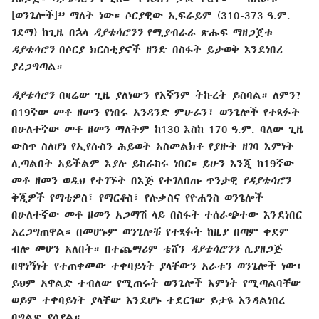
[ወንጌሎች]” ማለት ነው። ሶርያዊው ኢፍራይም (310-373 ዓ.ም.
ገደማ) ከጊዜ በኋላ
ዳያቴሳሮንን
የሚያብራራ ጽሑፍ ማዘጋጀቱ
ዳያቴሳሮን
በሶርያ ክርስቲያኖች ዘንድ በስፋት ይታወቅ እንደነበረ
ያረጋግጣል።
ዳያቴሳሮን
በዛሬው ጊዜ ያለነውን የእኛንም ትኩረት ይስባል። ለምን?
በ19ኛው መቶ ዘመን የነበሩ አንዳንድ ምሁራን፣ ወንጌሎች የተጻፉት
በሁለተኛው መቶ ዘመን ማለትም ከ130 እስከ 170 ዓ.ም. ባለው ጊዜ
ውስጥ ስለሆነ የኢየሱስን ሕይወት አስመልክቶ የያዙት ዘገባ እምነት
ሊጣልበት አይችልም እያሉ ይከራከሩ ነበር። ይሁን እንጂ ከ19ኛው
መቶ ዘመን ወዲህ የተገኙት በእጅ የተገለበጡ ጥንታዊ
የዳያቴሳሮን
ቅጂዎች የማቴዎስ፣ የማርቆስ፣ የሉቃስና የዮሐንስ ወንጌሎች
በሁለተኛው መቶ ዘመን አጋማሽ ላይ በስፋት ተሰራጭተው እንደነበር
አረጋግጠዋል። በመሆኑም ወንጌሎቹ የተጻፉት ከዚያ በጣም ቀደም
ብሎ መሆን አለበት። በተጨማሪም ቴሸን
ዳያቴሳሮንን
ሲያዘጋጅ
በዋነኝነት የተጠቀመው ተቀባይነት ያላቸውን አራቱን ወንጌሎች ነው፤
ይህም አዋልድ ተብለው የሚጠሩት ወንጌሎች እምነት የሚጣልባቸው
ወይም ተቀባይነት ያላቸው እንደሆኑ ተደርገው ይታዩ እንዳልነበረ
በግልጽ ያሳያል።