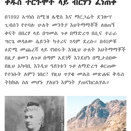
ቅዱስ ትርጉሞች ላይ ብርሃን ፈነጠቀ
በ1892 አግነስ ስሚዝ ሌዊስ እና ማርጋሬት ደንሎፕ
ጊብሰን የተባሉ ሁለት መንትያ እህትማማቾች ለዘጠኝ
ቀናት በበረሃ ላይ በግመል ጉዞ በማድረግ በሲና ተራራ
ግርጌ ወዳለው ሴይንት ካተሪና ገዳም ደረሱ። በ40ዎቹ
ዕድሜ መጨረሻ ላይ የነበሩት እነዚህ ሁለት እህትማማቾች
በዚያ ዘመን ለጉዞ በጣም አደገኛ እንደሆነ በሚታሰበው
በዚህ አካባቢ እንዲህ ዓይነቱን ጉዞ ለማድረግ ቆርጠው
የተነሱት ለምን ነበር? የዚህ ጥያቄ መልስ መጽሐፍ ቅዱስ
ትክክል ስለ መሆኑ ያለህን እምነት ያጠናክርልሃል።