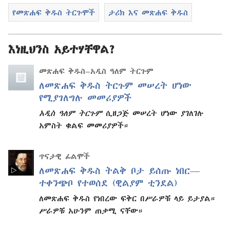
የመጽሐፍ ቅዱስ ትርጉሞች
ታሪክ እና መጽሐፍ ቅዱስ
እነዚህንስ አይተሃቸዋል?
መጽሐፍ ቅዱስ–አዲስ ዓለም ትርጉም
ለመጽሐፍ ቅዱስ ትርጉም መሠረት ሆነው
የሚያገለግሉ መመሪያዎች
አዲስ ዓለም ትርጉም
ሲዘጋጅ መሠረት ሆነው ያገለገሉ
አምስት ቁልፍ መመሪያዎች።
ጥናታዊ ፊልሞች
ለመጽሐፍ ቅዱስ ትልቅ ቦታ ይሰጡ ነበር—
ተቀንጭቦ የተወሰደ (ዊልያም ቲንደል)
ለመጽሐፍ ቅዱስ የነበረው ፍቅር በሥራዎቹ ላይ ይታያል።
ሥራዎቹ አሁንም ጠቃሚ ናቸው።