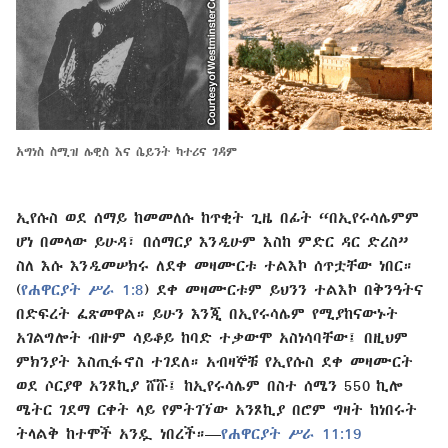
አግነስ ስሚዝ ሌዊስ እና ሴይንት ካተሪና ገዳም
ኢየሱስ ወደ ሰማይ ከመመለሱ ከጥቂት ጊዜ በፊት “በኢየሩሳሌምም
ሆነ በመላው ይሁዳ፣ በሰማርያ እንዲሁም እስከ ምድር ዳር ድረስ”
ስለ እሱ እንዲመሠክሩ ለደቀ መዛሙርቱ ተልእኮ ሰጥቷቸው ነበር።
(
የሐዋርያት ሥራ 1:8
) ደቀ መዛሙርቱም ይህንን ተልእኮ በቅንዓትና
በድፍረት ፈጽመዋል። ይሁን እንጂ በኢየሩሳሌም የሚያከናውኑት
አገልግሎት ብዙም ሳይቆይ ከባድ ተቃውሞ አስነሳባቸው፤ በዚህም
ምክንያት እስጢፋኖስ ተገደለ። አብዛኞቹ የኢየሱስ ደቀ መዛሙርት
ወደ ሶርያዋ አንጾኪያ ሸሹ፤ ከኢየሩሳሌም በስተ ሰሜን 550 ኪሎ
ሜትር ገደማ ርቀት ላይ የምትገኘው አንጾኪያ በሮም ግዛት ከነበሩት
ትላልቅ ከተሞች አንዷ ነበረች።—
የሐዋርያት ሥራ 11:19