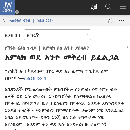
JW.ORG
ግባ
(አዲስ
የድረ
JW.ORG
መ
ዊንዶው
ገጹን
ላይ
አሳ
መጠበቂያ ግንብ | ነሐሴ 2014
ክፈት)
ቋንቋ
መፈለጊያ
ለውጥ
አንብብ በ
የሽፋኑ ርዕሰ ጉዳይ | አምላክ ስለ አንተ ያስባል?
አምላክ ወደ አንተ መቅረብ ይፈልጋል
“የላከኝ አብ ካልሳበው በቀር ወደ እኔ ሊመጣ የሚችል ሰው
የለም።”—
ዮሐንስ 6:44
አንዳንዶች የሚጠራጠሩበት ምክንያት፦
በአምላክ የሚያምኑ ብዙ
ሰዎች ወደ እሱ መቅረብ እንደማይችሉ ይሰማቸዋል። ክሪስቲና
የምትባል በየሳምንቱ ቤተ ክርስቲያን የምትሄድ አንዲት አየርላንዳዊት
እንዲህ ብላለች፦ “አምላክን የምመለከተው ሁሉንም ነገር እንደፈጠረ
አካል አድርጌ ነው። ይሁን እንጂ ስለ እሱ የማውቀው ነገር
አልነበረም። አንድም ቀን ወደ እሱ እንደቀረብኩ ተሰምቶኝ