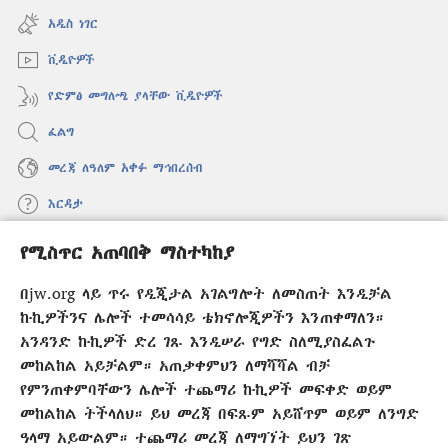
ዊንዶው
አዲስ ነገር
ክፈት)
ቪዲዮዎች
የድምፅ መግለጫ ያላቸው ቪዲዮዎች
ፈልግ
መረጃ ለዓለም አቀፉ ማኅበረሰብ
እርዳታ
የሚስጥር አጠባበቅ ማስተካከያ
መዋጮዎች
(አዲስ
ዊንዶው
በjw.org ላይ ጥሩ የዲጂታል አገልግሎት ለመስጠት እንዲቻል
ክፈት)
የመጠበቂያ ግንብ የኢንተርኔት ቤተ መጻሕፍት
ኩኪዎችንና ሌሎች ተመሳሳይ ቴክኖሎጂዎችን እንጠቀማለን።
(አዲስ
ዊንዶው
አንዳንድ ኩኪዎች ድረ ገጹ እንዲሠራ የግድ ስለሚያስፈልጉ
®
JW Hub
ክፈት)
መከልከል አይቻልም። አጠቃቀምህን ለማሻሻል ብቻ
(አዲስ
ዊንዶው
የምንጠቀምባቸውን ሌሎች ተጨማሪ ኩኪዎች መፍቀድ ወይም
®
JW Library
አፕሊኬሽን
ክፈት)
መከልከል ትችላለህ። ይህ መረጃ በፍጹም አይሸጥም ወይም ለንግድ
ዓላማ አይውልም። ተጨማሪ መረጃ ለማግኘት ይህን ገጽ