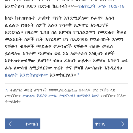
እንድትሰማ ልቧን በደንብ ከፈተላት።”—
የሐዋርያት ሥራ 16:9-15
ከላይ ከተጠቀሱት ታሪኮች ማየት እንደሚቻለው ይሖዋ፣ እሱን
ሲፈልጉ የነበሩት ሰዎች እሱን የማወቅ አጋጣሚ እንዲያገኙ
አድርጓል። በዛሬው ጊዜስ ስለ አምላክ የሚገልጸውን የመጽሐፍ ቅዱስ
መልእክት ሰዎች ቤት እየሄዱም ሆነ በአደባባይ የሚሰብኩት እነማን
ናቸው? ብዙዎች “የይሖዋ ምሥክሮች ናቸው” ብለው መልስ
ይሰጣሉ። አንተም ‘አምላክ ወደ እኔ ለመቅረብ እነዚህን ሰዎች
እየተጠቀመባቸው ይሆን?’ ብለህ ራስህን ጠይቅ። አምላክ አንተን ወደ
ራሱ ለመሳብ ለሚያደርገው ጥረት ቀና ምላሽ ለመስጠት እንዲረዳህ
*
በጸሎት እንድትጠይቀው
እንመክርሃለን።
^
ተጨማሪ መረጃ ለማግኘት www.jw.org/am በተባለው ድረ ገጻችን ላይ
የሚገኘውን
መጽሐፍ ቅዱስን መማር የሚኖርብን ለምንድን ነው?
የተሰኘውን ቪዲዮ
ተመልከት።
ተመለስ
ቀጥል