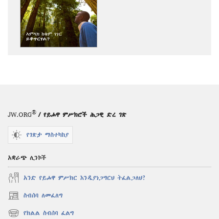
ማውረድ
የሚቻልባቸው
አማራጮች
መጠበቂያ
ግንብ
አምላክ
ከቁም
ነገር
ይቆጥርሃል?
®
JW.ORG
/ የይሖዋ ምሥክሮች ሕጋዊ ድረ ገጽ
የገጽታ ማስተካከያ
አቋራጭ ሊንኮች
አንድ የይሖዋ ምሥክር እንዲያነጋግርህ ትፈልጋለህ?
ስብሰባ ለመፈለግ
(አዲስ
ዊንዶው
የክልል ስብሰባ ፈልግ
(አዲስ
ክፈት)