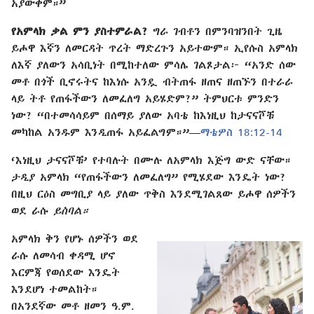
አያውቅም።”
የአምላክ ቃል ምን ያስተምራል?
ግራ ገብቶን በምንባዝንበት ጊዜ
ይሖዋ እኛን ለመርዳት ጥረት ማድረጉን አይተውም። ኢየሱስ አምላክ
ለእኛ ያለውን አሳቢነት በሚከተለው ምሳሌ ገልጾታል፦ “አንድ ሰው
መቶ በጎች ቢኖሩትና ከእነሱ አንዷ ብትጠፋ ዘጠና ዘጠኙን በተራራ
ላይ ትቶ የጠፋችውን ለመፈለግ አይሄድም?” ትምህርቱ ምንድን
ነው? “በተመሳሳይም በሰማይ ያለው አባቴ ከእነዚህ ከታናናሾቹ
መካከል አንዱም እንዲጠፋ አይፈልግም።”—
ማቴዎስ 18:12-14
‘እነዚህ ታናናሾቹ’ የተባሉት በሙሉ ለአምላክ እጅግ ውድ ናቸው።
ታዲያ አምላክ “የጠፋችውን ለመፈለግ” የሚሄደው እንዴት ነው?
በዚህ ርዕስ መግቢያ ላይ ያለው ጥቅስ እንደሚገልጸው ይሖዋ ሰዎችን
ወደ ራሱ
ይስባል።
አምላክ ቅን የሆኑ ሰዎችን ወደ
ራሱ ለመሳብ ቀዳሚ ሆኖ
እርምጃ የወሰደው እንዴት
እንደሆነ ተመልከት።
በአንደኛው መቶ ዘመን ዓ.ም.