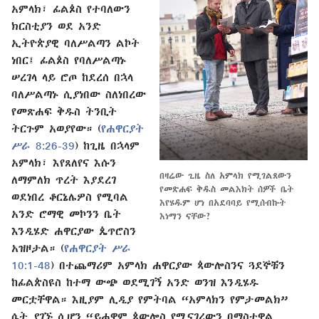
አምላክ፣ ፊልጶስ የተባለውን
ክርስቲያን ወደ አንድ
ኢትዮጵያዊ ባለሥልጣን ልኮት
ነበር፤ ፊልጶስ የባለሥልጣኑ
ሠረገላ ላይ ሮጦ ከደረሰ በኋላ
ባለሥልጣኑ ሲያነበው ስለነበረው
የመጽሐፍ ቅዱስ ትንቢት
ትርጉም አወያየው። (
የሐዋርያት
ሥራ 8:26-39
) ከጊዜ በኋላም
አምላክ፣ እየጸለየና እሱን
በዛሬው ጊዜ ስለ አምላክ የሚገልጸውን
ለማምለክ ጥረት እያደረገ
የመጽሐፍ ቅዱስ መልእክት ሰዎች ቤት
ወደነበረ ቆርኔሌዎስ የሚባል
እየሄዱም ሆነ በአደባባይ የሚሰብኩት
አንድ ሮማዊ መኮንን ቤት
እነማን ናቸው?
እንዲሄድ ሐዋርያው ጴጥሮስን
አዝዞታል። (
የሐዋርያት ሥራ
10:1-48
) በተጨማሪም አምላክ ሐዋርያው ጳውሎስንና ጓደኞቹን
ከፊልጵስዩስ ከተማ ውጭ ወደሚገኝ አንድ ወንዝ እንዲሄዱ
መርቷቸዋል። እዚያም ሊዲያ የምትባል “አምላክን የምታመልክ”
ሴት ያገኙ ሲሆን “ይሖዋም ጳውሎስ የሚናገረውን በማስተዋል