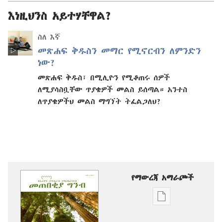
እነዚህንስ አይተሃቸዋል?
ስለ እኛ
መጽሐፍ ቅዱስን መማር የሚኖርብን ለምንድን
ነው?
መጽሐፍ ቅዱስ፣ በሚሊዮን የሚቆጠሩ ሰዎች
ለሚያሳስቧቸው ጥያቄዎች መልስ ይሰጣል። አንተስ
ለጥያቄዎችህ መልስ ማግኘት ትፈልጋለህ?
የማውረጃ አማራጮች
የሕትመት
ውጤቶችን