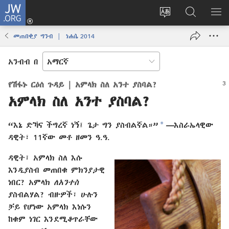
JW.ORG
ግባ
(አዲስ
የድረ
JW.ORG
መ
ዊንዶው
ገጹን
ላይ
አሳ
መጠበቂያ ግንብ | ነሐሴ 2014
ክፈት)
ቋንቋ
መፈለጊያ
ለውጥ
አንብብ በ
የሽፋኑ ርዕሰ ጉዳይ | አምላክ ስለ አንተ ያስባል?
አምላክ ስለ አንተ ያስባል?
*
“እኔ ድኻና ችግረኛ ነኝ፤ ጌታ ግን ያስብልኛል።”
—
እስራኤላዊው
ዳዊት፣ 11ኛው መቶ ዘመን ዓ.ዓ.
ዳዊት፣ አምላክ ስለ እሱ
እንዲያስብ መጠበቁ ምክንያታዊ
ነበር? አምላክ
ለአንተስ
ያስብልሃል? ብዙዎች፣ ሁሉን
ቻይ የሆነው አምላክ እነሱን
ከቁም ነገር እንደሚቆጥራቸው