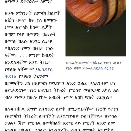
ለማመን ይቸገራሉ። ለምን?
አንዱ ምክንያት አምላክ ከሰዎች
እጅግ በጣም ከፍ ያለ በመሆኑ
ነው። አምላክ ከሰው ልጆች
በጣም የላቀ በመሆኑ ብሔራት
በሙሉ ከእሱ አንጻር ሲታዩ
“ከአንድ የውሃ ጠብታ ያነሱ
ናቸው፤ . . . ምንም ክብደት
እንደሌላቸው እንደ ትቢያ
ብሔራት በሙሉ “ከአንድ የውሃ ጠብታ
ያነሱ ናቸው።”—
ኢሳይያስ 40:15
የቀለሉ ናቸው።” (
ኢሳይያስ
40:15
የ1980 ትርጉም
)
በዘመናችን ያለ በአምላክ የማያምን አንድ ጸሐፊ “ለአንተም ሆነ
ለምታደርገው ነገር ሁልጊዜ ትኩረት የሚሰጥ መለኮታዊ አካል አለ
ብሎ ማመን ከሁሉ የከፋ እብሪት ነው” እስከ ማለት ደርሷል።
በሌላ በኩል ደግሞ አንዳንድ ሰዎች በሚያደርጓቸው ነገሮች የተነሳ
የአምላክን ትኩረት ለማግኘት እንደማይበቁ ይሰማቸዋል። ለምሳሌ
ያህል፣ ጂም የሚባል በመካከለኛ ዕድሜ ላይ የሚገኝ አንድ ሰው
እንዲህ ብሏል፦ “ሰላም እንዲኖረኝና ራሴን መግዛት እንድችል