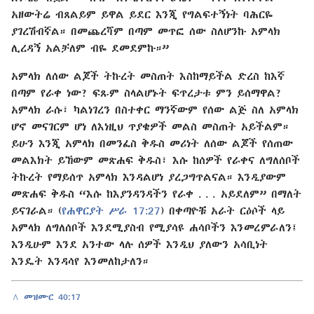
አዘውትሬ ብጸልይም ይዋል ይደር እንጂ የግልፍተኝነት ባሕርዬ
ያገረሽብኛል። በመጨረሻም በጣም መጥፎ ሰው ስለሆንኩ አምላክ
ሊረዳኝ አልቻለም ብዬ ደመደምኩ።”
አምላክ ለሰው ልጆች ትኩረት መስጠት እስከማይችል ድረስ ከእኛ
በጣም የራቀ ነው? ፍጹም ስላልሆኑት ፍጥረታቱ ምን ይሰማዋል?
አምላክ ራሱ፣ ካልነገረን በስተቀር ማንኛውም የሰው ልጅ ስለ አምላክ
ሆኖ መናገርም ሆነ ለእነዚህ ጥያቄዎች መልስ መስጠት አይችልም።
ይሁን እንጂ አምላክ በመንፈስ ቅዱስ መሪነት ለሰው ልጆች የሰጠው
መልእክት ይኸውም መጽሐፍ ቅዱስ፣ እሱ ከሰዎች የራቀና ለግለሰቦች
ትኩረት የማይሰጥ አምላክ እንዳልሆነ ያረጋግጥልናል። እንዲያውም
መጽሐፍ ቅዱስ “እሱ ከእያንዳንዳችን የራቀ . . . አይደለም” በማለት
ይናገራል። (
የሐዋርያት ሥራ 17:27
) በቀጣዮቹ አራት ርዕሶች ላይ
አምላክ ለግለሰቦች እንደሚያስብ የሚያሳዩ ሐሳቦችን እንመረምራለን፤
እንዲሁም እንደ አንተው ላሉ ሰዎች እንዲህ ያለውን አሳቢነት
እንዴት እንዳሳየ እንመለከታለን።
^
መዝሙር 40:17