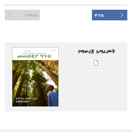
ተመለስ
ቀጥል
የማውረጃ አማራጮች
የሕትመት
ውጤቶችን
ማውረድ
የሚቻልባቸው
አማራጮች
መጠበቂያ
ግንብ
አምላክ
ከቁም
ነገር