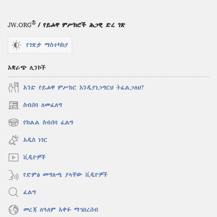
ይቆጥርሃል?
®
JW.ORG
/ የይሖዋ ምሥክሮች ሕጋዊ ድረ ገጽ
የገጽታ ማስተካከያ
አቋራጭ ሊንኮች
አንድ የይሖዋ ምሥክር እንዲያነጋግርህ ትፈልጋለህ?
ስብሰባ ለመፈለግ
(አዲስ
ዊንዶው
የክልል ስብሰባ ፈልግ
(አዲስ
ክፈት)
ዊንዶው
አዲስ ነገር
ክፈት)
ቪዲዮዎች
የድምፅ መግለጫ ያላቸው ቪዲዮዎች
ፈልግ
መረጃ ለዓለም አቀፉ ማኅበረሰብ