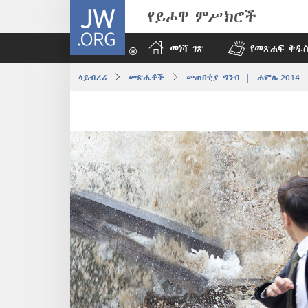
JW.ORG
የይሖዋ ምሥክሮች
መነሻ ገጽ
የመጽሐፍ ቅዱስ
ላይብረሪ
መጽሔቶች
መጠበቂያ ግንብ | ሐምሌ 2014