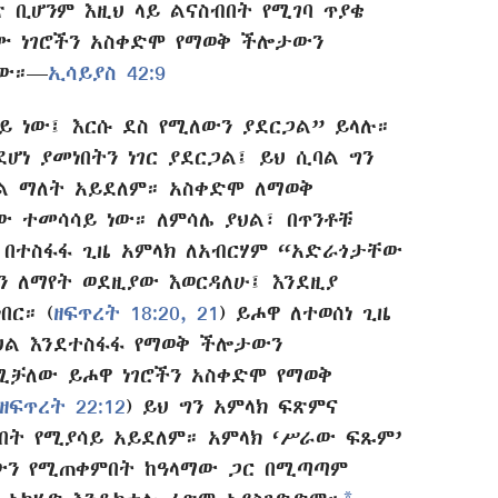
 ቢሆንም እዚህ ላይ ልናስብበት የሚገባ ጥያቄ
ሙ ነገሮችን አስቀድሞ የማወቅ ችሎታውን
ነው።—
ኢሳይያስ 42:9
ይ ነው፤ እርሱ ደስ የሚለውን ያደርጋል” ይላሉ።
ደሆነ ያመነበትን ነገር ያደርጋል፤ ይህ ሲባል ግን
ል ማለት አይደለም። አስቀድሞ ለማወቅ
ታው ተመሳሳይ
ነው። ለምሳሌ ያህል፣ በጥንቶቹ
 በተስፋፋ ጊዜ አምላክ ለአብርሃም “አድራጎታቸው
ን ለማየት ወደዚያው እወርዳለሁ፤ እንደዚያ
በር። (
ዘፍጥረት 18:20, 21
) ይሖዋ ለተወሰነ ጊዜ
ያህል እንደተስፋፋ የማወቅ ችሎታውን
ሚቻለው ይሖዋ ነገሮችን አስቀድሞ የማወቅ
ዘፍጥረት 22:12
) ይህ ግን አምላክ ፍጽምና
በት የሚያሳይ አይደለም። አምላክ ‘ሥራው ፍጹም’
ታውን የሚጠቀምበት ከዓላማው ጋር በሚጣጣም