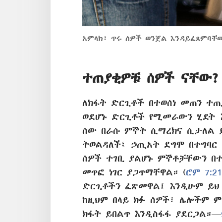
አምላክ፣ ጥሩ ሰዎች ወንጀል እንዳይፈጸምባቸው
ተጠያቂዎቹ ሰዎች ናቸው?
ለክፋት ድርጊቶች በተወሰነ መጠን ተጠ
ወደሆኑ ድርጊቶች የሚመራውን ሂደት 
ሰው በራሱ ምኞት ሲማረክና ሲታለል ይ
ትወልዳለች፤ ኃጢአት ደግሞ በተግባር 
ሰዎች ተገቢ ያልሆኑ ምኞቶቻቸውን በ
መጥፎ ነገር ያጋጥማቸዋል። (
ሮም 7:21
ድርጊቶችን ፈጽመዋል፤ እንዲሁም ይህ 
ከዚህም በላይ ክፉ ሰዎች፣ ሌሎችም ም
ክፋት ይበልጥ እንዲስፋፋ ያደርጋል።—