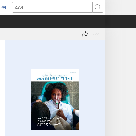
ግባ
(አዲስ
ፈልግ
ዊንዶው
ክፈት)