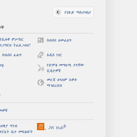
የገጽታ ማስተካከያ
ኮች
 የይሖዋ ምሥክር
ስብሰባ ለመፈለግ
(አዲስ
ነጋግርህ ትፈልጋለህ?
ዊንዶው
ክፈት)
 ስብሰባ ፈልግ
አዲስ ነገር
የድምፅ መግለጫ ያላቸው
ዎች
ቪዲዮዎች
መረጃ ለዓለም አቀፉ
ማኅበረሰብ
ታ
ጮዎች
በቂያ ግንብ
®
JW Hub
(አዲስ
ተርኔት ቤተ መጻሕፍት
ዊንዶው