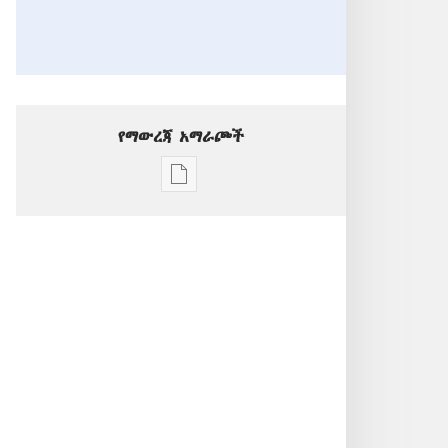
የማውረጃ አማራጮች
የሕትመት
ውጤቶችን
ማውረድ
የሚቻልባቸው
አማራጮች
መጠበቂያ
ግንብ
ጥሩ
ሰዎች
መጥፎ
ነገሮች