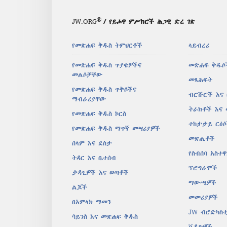
®
JW.ORG
/ የይሖዋ ምሥክሮች ሕጋዊ ድረ ገጽ
የመጽሐፍ ቅዱስ ትምህርቶች
ላይብረሪ
የመጽሐፍ ቅዱስ ጥያቄዎችና
መጽሐፍ ቅዱሶ
መልሶቻቸው
መጻሕፍት
የመጽሐፍ ቅዱስ ጥቅሶችና
ብሮሹሮች እና
ማብራሪያቸው
ትራክቶች እና
የመጽሐፍ ቅዱስ ኮርስ
ተከታታይ ርዕ
የመጽሐፍ ቅዱስ ማጥኛ መሣሪያዎች
መጽሔቶች
ሰላም እና ደስታ
የስብሰባ አስተ
ትዳር እና ቤተሰብ
ፕሮግራሞች
ታዳጊዎች እና ወጣቶች
ማውጫዎች
ልጆች
መመሪያዎች
በአምላክ ማመን
JW ብሮድካስቲ
ሳይንስ እና መጽሐፍ ቅዱስ
ቪዲዮዎች