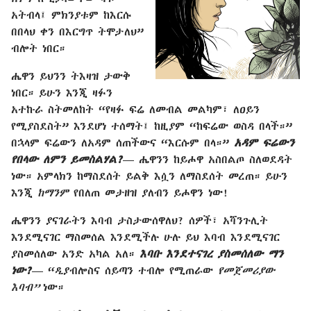
አትብላ፤ ምክንያቱም ከእርሱ
በበላህ ቀን በእርግጥ ትሞታለህ”
ብሎት ነበር።
ሔዋን ይህንን ትእዛዝ ታውቅ
ነበር። ይሁን እንጂ ዛፉን
አተኩራ ስትመለከት “የዛፉ ፍሬ ለመብል መልካም፣ ለዐይን
የሚያስደስት” እንደሆነ ተሰማት፤ ከዚያም “ከፍሬው ወስዳ በላች።”
በኋላም ፍሬውን ለአዳም ሰጠችውና “እርሱም በላ።”
አዳም ፍሬውን
የበላው ለምን ይመስልሃል?
— ሔዋንን ከይሖዋ አስበልጦ ስለወደዳት
ነው። አምላክን ከማስደሰት ይልቅ እሷን ለማስደሰት መረጠ። ይሁን
እንጂ
ከማንም
የበለጠ መታዘዝ ያለብን ይሖዋን ነው!
ሔዋንን ያናገራትን እባብ ታስታውሰዋለህ? ሰዎች፣ አሻንጉሊት
እንደሚናገር ማስመሰል እንደሚችሉ ሁሉ ይህ እባብ እንደሚናገር
ያስመሰለው አንድ አካል አለ።
እባቡ እንደተናገረ ያስመሰለው ማን
ነው?
— “ዲያብሎስና ሰይጣን ተብሎ የሚጠራው
የመጀመሪያው
እባብ”
ነው።