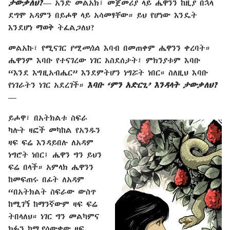
ታውቃለህ?
— አንድ መልአክ፣ መጀመሪያ ላይ ሔዋንን ከዚያ በኋላ
ደግሞ አዳምን በይሖዋ ላይ አሳመፃቸው። ይህ የሆነው እንዴት
እንደሆነ ማወቅ ትፈልጋለህ?
መልአኩ፣ የሚናገር
የሚመስል
እባብ በመጠቀም ሔዋንን ቀረባት።
ሔዋንም እባቡ የተናገረው ነገር አስደሰታት፤ ምክንያቱም እባቡ
“እንደ እግዚአብሔር” እንደምትሆን ነግሯት ነበር። ስለዚህ እባቡ
የነገራትን ነገር አደረገች።
እባቡ ‘ምን አድርጊ’ እንዳላት ታውቃለህ?
—
ይሖዋ፣ በአትክልቱ ስፍራ
ካሉት ዛፎች መካከል የአንዱን
ዛፍ ፍሬ እንዳይበሉ ለአዳም
ነግሮት ነበር፤ ሔዋን ግን ይህን
ፍሬ በላች። አምላክ ሔዋንን
ከመፍጠሩ በፊት ለአዳም
“በአትክልት ስፍራው ውስጥ
ከሚገኝ ከማንኛውም ዛፍ ፍሬ
ትበላለህ። ነገር ግን መልካምና
ክፉን ከሚያሳውቀው ዛፍ