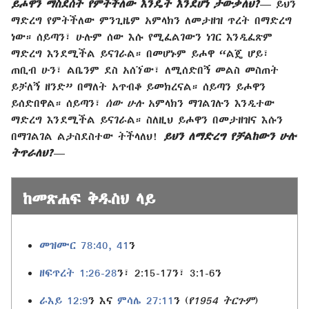
ይሖዋን ማስደሰት የምትችለው እንዴት እንደሆነ ታውቃለህ?
— ይህን
ማድረግ የምትችለው ምንጊዜም አምላክን ለመታዘዝ ጥረት በማድረግ
ነው። ሰይጣን፣ ሁሉም ሰው እሱ የሚፈልገውን ነገር እንዲፈጽም
ማድረግ እንደሚችል ይናገራል። በመሆኑም ይሖዋ “ልጄ ሆይ፣
ጠቢብ ሁን፣ ልቤንም ደስ አሰኘው፣ ለሚሰድበኝ መልስ መስጠት
ይቻለኝ ዘንድ” በማለት አጥብቆ ይመክረናል። ሰይጣን ይሖዋን
ይሰድበዋል። ሰይጣን፣
ሰው ሁሉ
አምላክን ማገልገሉን እንዲተው
ማድረግ እንደሚችል ይናገራል። ስለዚህ ይሖዋን በመታዘዝና እሱን
በማገልገል ልታስደስተው ትችላለህ!
ይህን ለማድረግ የቻልከውን ሁሉ
ትጥራለህ?
—
ከመጽሐፍ ቅዱስህ ላይ
መዝሙር 78:40, 41
ን
ዘፍጥረት 1:26-28
ን፣ 2:15-17ን፣ 3:1-6ን
ራእይ 12:9
ን እና
ምሳሌ 27:11
ን (
የ1954 ትርጉም
)