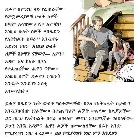
ይሖዋ በምድር ላይ የፈጠራቸው
የመጀመሪያዎቹ ሁለት ሰዎች
በጣም አሳዝነውታል። አምላክ፣
እነዚህ ሁለት ሰዎች “በዔድን
የአትክልት ስፍራ” እንዲኖሩ
አድርጎ ነበር።
እነዚህ ሁለት
ሰዎች እነማን ናቸው?
— አዎን፣
አዳም እና ከእሱ በኋላ
የተፈጠረችው ሔዋን ናቸው።
እነዚህ ሰዎች ይሖዋን ያሳዘኑት
እንዴት እንደሆነ እስቲ
እንመልከት።
ይሖዋ በዔድን ገነት ውስጥ ካስቀመጣቸው በኋላ የአትክልት ቦታውን
እንዲንከባከቡ ነገራቸው። በተጨማሪም ልጆች ወልደው ከልጆቻቸው
ጋር በዚህ የአትክልት ስፍራ ለዘላለም መኖር እንደሚችሉ ገለጸላቸው።
ይሁን እንጂ አዳምና ሔዋን ልጆች ከመውለዳቸው በፊት አንድ
የሚያሳዝን ነገር ተፈጸመ።
ይህ የሚያሳዝን ነገር ምን እንደሆነ