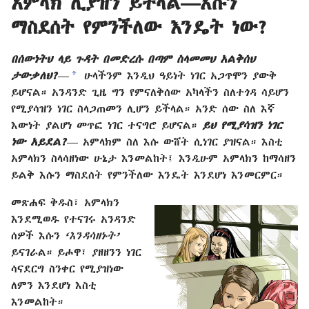
አምላክ ሊያዝን ይችላል—እሱን
ማስደሰት የምንችለው እንዴት ነው?
በሰውነትህ ላይ ጉዳት በመድረሱ በጣም ስላመመህ አልቅሰህ
*
ታውቃለህ?
—
ሁላችንም እንዲህ ዓይነት ነገር አጋጥሞን ያውቅ
ይሆናል። አንዳንድ ጊዜ ግን የምናለቅሰው አካላችን ስለተጎዳ ሳይሆን
የሚያሳዝን ነገር ስላጋጠመን ሊሆን ይችላል። አንድ ሰው ስለ እኛ
እውነት ያልሆነ መጥፎ ነገር ተናግሮ ይሆናል።
ይህ የሚያሳዝን ነገር
ነው አይደል?
— አምላክም ስለ እሱ ውሸት ሲነገር ያዝናል። እስቲ
አምላክን ስላሳዘነው ሁኔታ እንመልከት፤ እንዲሁም አምላክን ከማሳዘን
ይልቅ እሱን ማስደሰት የምንችለው እንዴት እንደሆነ እንመርምር።
መጽሐፍ ቅዱስ፣ አምላክን
እንደሚወዱ የተናገሩ አንዳንድ
ሰዎች እሱን
‘እንዳሳዘኑት’
ይናገራል። ይሖዋ፣ ያዘዘንን ነገር
ሳናደርግ ስንቀር የሚያዝነው
ለምን እንደሆነ እስቲ
እንመልከት።