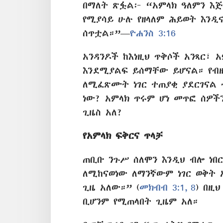
በማለት ጽፏል፦ “አምላክ ዓለምን እጅ
የሚያሳይ ሁሉ የዘላለም ሕይወት እንዲ
ሰጥቷል።”​—
ዮሐንስ 3:16
አንዳንዶች ከእነዚህ ጥቅሶች አንጻር፣ 
እንደሚያልፍ ይሰማቸው ይሆናል። የብዙ
ለሚፈጽሙት ነገር ተጠያቂ ያደርገናል 
ነው? አምላክ ጥሩም ሆነ መጥፎ ሰዎች
ጊዜስ አለ?
የአምላክ ፍቅርና ጥላቻ
ጠቢቡ ንጉሥ ሰለሞን እንዲህ ብሎ ነበ
ለሚከናወነው ለማንኛውም ነገር ወቅት 
ጊዜ አለው።” (
መክብብ 3:1,
8
) በዚ
ቢሆንም የሚጠላበት ጊዜም አለ።