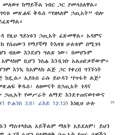
ን መለወጥ ከማይችል ነብር ጋር ያመሳስለዋል።
መግባቱ መጽሐፍ ቅዱስ “የዘላለም ኃጢአት” ብሎ
ይፈጽማል።
ዳ የዚህ ዓይነቱን ኃጢአት ፈጽመዋል። አዳምና
ክ የሰጠውን የማያሻማ ትእዛዝ ሁለቱም በሚገባ
ሆነ ብለው እንደሆነ ግልጽ ነው፤ በመሆኑም
 አምላክም ቢሆን ንስሐ እንዲገቡ አልጠየቃቸውም።
ሆንም እንኳ ከአምላክ ልጅ ጋር የቀረበ ግንኙነት
ጅ ክዷል። ኢየሱስ ራሱ ይሁዳን ‘የጥፋት ልጅ’
መጽሐፍ ቅዱስ፣ ለዘመናት በኃጢአት ጎዳና
ብሎ ኃጢአት የመሥራት ልማድ እንደተጠናወተውና
(
1 ዮሐንስ 3:8፤
ራእይ 12:12
) እነዚህ ሁሉ
ዱን ማስተካከል አይችልም ማለት አይደለም፤ ይህን
ም ታጋሽ ሲሆን ባለማወቅ ኃጢአት የሠሩ ሰዎችን