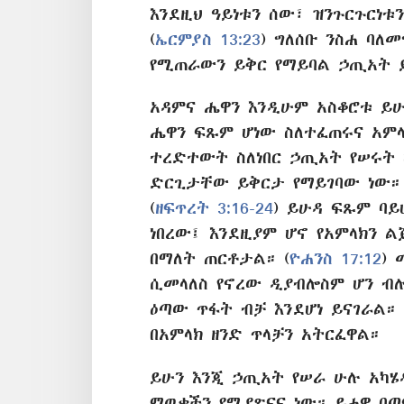
እንደዚህ ዓይነቱን ሰው፣ ዝንጉርጉርነቱ
(
ኤርምያስ 13:23
) ግለሰቡ ንስሐ ባለ
የሚጠራውን ይቅር የማይባል ኃጢአት 
አዳምና ሔዋን እንዲሁም አስቆሮቱ ይሁ
ሔዋን ፍጹም ሆነው ስለተፈጠሩና አምላ
ተረድተውት ስለነበር ኃጢአት የሠሩት 
ድርጊታቸው ይቅርታ የማይገባው ነው።
(
ዘፍጥረት 3:16-24
) ይሁዳ ፍጹም ባይ
ነበረው፤ እንደዚያም ሆኖ የአምላክን ል
በማለት ጠርቶታል። (
ዮሐንስ 17:12
) 
ሲመላለስ የኖረው ዲያብሎስም ሆን 
ዕጣው ጥፋት ብቻ እንደሆነ
ይናገራል። 
በአምላክ ዘንድ ጥላቻን አትርፈዋል።
ይሁን እንጂ ኃጢአት የሠራ ሁሉ አካሄ
ማወቃችን የሚያጽናና ነው። ይሖዋ በጣ