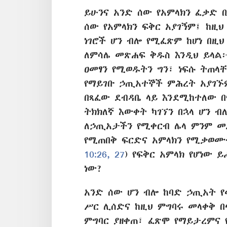
ይሁንና አንድ ሰው የአምላክን ፈቃድ 
ሰው የአምላክን ፍቅር አያገኝም፤ ከዚህ
ነገሮች ሆን ብሎ የሚፈጽም ከሆነ በዚህ
ለምሳሌ መጽሐፍ ቅዱስ እንዲህ ይላል
ዐመፃን የሚወዱትን ግን፣ ነፍሱ ትጠላቸ
የማይገቡ ኃጢአተኞች ምሕረት አያገኙ
በጻፈው ደብዳቤ ላይ እንደሚከተለው በ
ትክክለኛ እውቀት ካገኘን በኋላ ሆን 
ለኃጢአታችን የሚቀርብ ሌላ ምንም መ
የሚጠበቅ ፍርድና አምላክን የሚቃወሙት
10:26, 27
) የፍቅር አምላክ የሆነው 
ነው?
አንድ ሰው ሆን ብሎ ከባድ ኃጢአት 
ሥር ሊሰድና ከዚህ ምግባሩ መላቀቅ በ
ምግባር ያዘቀጠ፣ ፈጽሞ የማይታረምና 