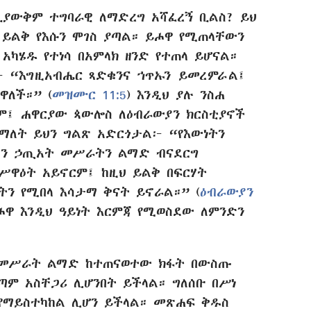
ቢያውቅም ተግባራዊ ለማድረግ አሻፈረኝ ቢልስ? ይህ
 ይልቅ የእሱን ሞገስ ያጣል። ይሖዋ የሚጠላቸውን
 አካሄዱ የተነሳ በአምላክ ዘንድ የተጠላ ይሆናል።
፦ “እግዚአብሔር ጻድቁንና ኀጥኡን ይመረምራል፤
ዋለች።” (
መዝሙር 11:5
) እንዲህ ያሉ ንስሐ
ም፤ ሐዋርያው ጳውሎስ ለዕብራውያን ክርስቲያኖች
ማለት ይህን ግልጽ አድርጎታል፦ “የእውነትን
ብለን ኃጢአት መሥራትን ልማድ ብናደርግ
ሥዋዕት አይኖርም፤ ከዚህ ይልቅ በፍርሃት
ን የሚበላ እሳታማ ቅናት ይኖራል።” (
ዕብራውያን
ይሖዋ እንዲህ ዓይነት እርምጃ የሚወስደው ለምንድን
የመሥራት ልማድ ከተጠናወተው ክፋት በውስጡ
ጣም አስቸጋሪ ሊሆንበት ይችላል። ግለሰቡ በሥነ
የማይስተካከል ሊሆን ይችላል። መጽሐፍ ቅዱስ