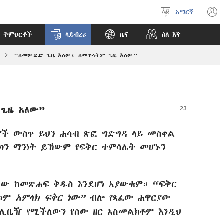
አማርኛ
ቋንቋ
ምረጥ
 ትምህርቶች
ላይብረሪ
ዜና
ስለ እኛ
“ለመውደድ ጊዜ አለው፤ ለመጥላትም ጊዜ አለው”
 ጊዜ አለው”
ገሮች ውስጥ ይህን ሐሳብ ጽፎ ግድግዳ ላይ መስቀል
ላክን ማንነት ይኸውም የፍቅር ተምሳሌት መሆኑን
ደው ከመጽሐፍ ቅዱስ እንደሆነ አያውቁም። “ፍቅር
ያቱም
አምላክ ፍቅር ነው”
ብሎ የጻፈው ሐዋርያው
 ሊቤዥ የሚችለውን የሰው ዘር አስመልክቶም እንዲህ