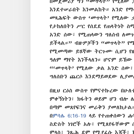
በመጀመሪያ ግን “መጥላት” የሚለው 
እንደተሠራበት እንመልከት። አንድ የማ
መጻሕፍት ውስጥ ‘መጥላት’ የሚለው ቃ
የታከለበትን ሥር የሰደደ የጠላትነት ስ
አንድ ሰው፣ የሚጠላውን ግለሰብ ለመጉ
ይችላል።” ብዙዎቻችን “መጥላት” የሚ
የሚመጣው ይሄኛው ትርጉሙ ሲሆን የዚ
ዓለም ማየት እንችላለን። ሆኖም ይኸው
“‘መጥላት’ የሚለው ቃል አንድ ሰው፣
ግለሰቡን ጨርሶ እንደማይወደው ሊያመ
በዚህ ርዕስ ውስጥ የምናተኩረው በሁለ
ምቀኝነትን፣ ክፋትን ወይም ሆን ብሎ ሌ
በጣም መጸየፍንና መራቅን ያመለክታል።
በ⁠
ምሳሌ 6:16-19
ላይ የተጠቀሰውን ሐ
ስድስት ነገሮች አሉ፤ የሚጸየፋቸውም 
ምላስ፣ ንጹሕ ደም የሚያፈሱ እጆች፣ 