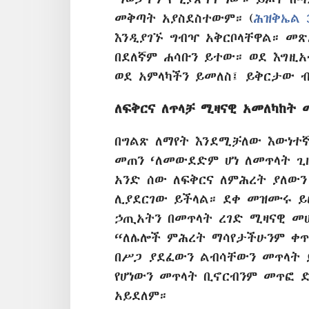
መቅጣት አያስደስተውም። (
ሕዝቅኤል 3
እንዲያገኙ ግብዣ አቅርቦላቸዋል። መጽ
በደለኛም ሐሳቡን ይተው። ወደ እግዚ
ወደ አምላካችን ይመለስ፤ ይቅርታው ብ
ለፍቅርና ለጥላቻ ሚዛናዊ አመለካከት 
በግልጽ ለማየት እንደሚቻለው እውነተ
መጠን ‘ለመውደድም ሆነ ለመጥላት ጊ
አንድ ሰው ለፍቅርና ለምሕረት ያለውን
ሊያደርገው ይችላል። ደቀ መዝሙሩ ይ
ኃጢአትን በመጥላት ረገድ ሚዛናዊ መሆ
“ለሌሎች ምሕረት ማሳየታችሁንም ቀጥ
በሥጋ ያደፈውን ልብሳቸውን መጥላት ይ
የሆነውን መጥላት ቢኖርብንም መጥፎ ድ
አይደለም።