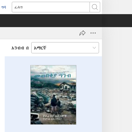
ግባ
(አዲስ
ፈልግ
ዊንዶው
ክፈት)
አንብብ በ