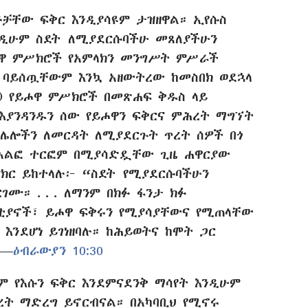
ቻቸው ፍቅር እንዲያሳዩም ታዝዘዋል። ኢየሱስ
ንዲሁም ስደት ለሚያደርሱባችሁ መጸለያችሁን
ሖዋ ምሥክሮች የአምላክን መንግሥት ምሥራች
 ባይሰጧቸውም እንኳ አዘውትረው ከመስበክ ወደኋላ
) የይሖዋ ምሥክሮች በመጽሐፍ ቅዱስ ላይ
 እያንዳንዱን ሰው የይሖዋን ፍቅርና ምሕረት ማግኘት
ሌሎችን ለመርዳት ለሚያደርጉት ጥረት ሰዎች በጎ
አልፎ ተርፎም በሚያሳድዷቸው ጊዜ ሐዋርያው
ክር ይከተላሉ፦ “ስደት የሚያደርሱባችሁን
ገሙ። . . . ለማንም በክፉ ፋንታ ክፉ
ስቲያኖች፣ ይሖዋ ፍቅሩን የሚያሳያቸውና የሚጠላቸው
 እንደሆነ ይገነዘባሉ። ከሕይወትና ከሞት ጋር
​—
ዕብራውያን 10:30
ም የእሱን ፍቅር እንደምናደንቅ ማሳየት እንዲሁም
ረት ማድረግ ይኖርብናል። በአካባቢህ የሚኖሩ