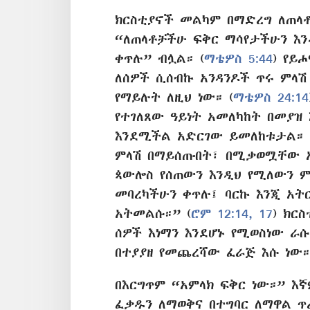
ክርስቲያኖች መልካም በማድረግ ለጠላቶ
“ለጠላቶቻችሁ ፍቅር ማሳየታችሁን እ
ቀጥሉ” ብሏል። (
ማቴዎስ 5:44
) የይ
ለሰዎች ሲሰብኩ አንዳንዶች ጥሩ ምላሽ
የማይሉት ለዚህ ነው። (
ማቴዎስ 24:14
የተገለጸው ዓይነት አመለካከት በመያዝ
እንደሚችል አድርገው ይመለከቱታል። 
ምላሽ በማይሰጡበት፣ በሚቃወሟቸው 
ጳውሎስ የሰጠውን እንዲህ የሚለውን ም
መባረካችሁን ቀጥሉ፤ ባርኩ እንጂ አትር
አትመልሱ።” (
ሮም 12:14,
17
) ክር
ሰዎች እነማን እንደሆኑ የሚወስነው ራሱ
በተያያዘ የመጨረሻው ፈራጅ እሱ ነው።
በእርግጥም “አምላክ ፍቅር ነው።” እኛ
ፈቃዱን ለማወቅና በተግባር ለማዋል ጥ