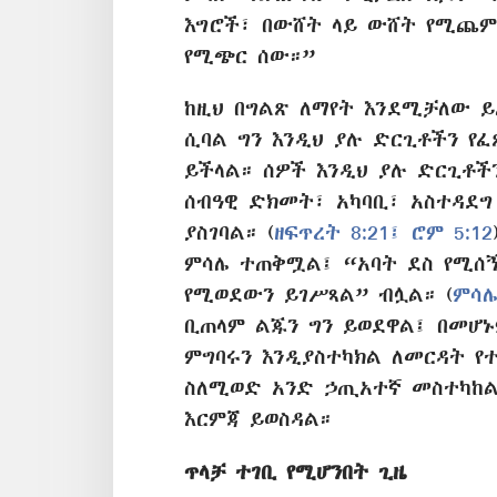
እግሮች፣ በውሸት ላይ ውሸት የሚጨም
የሚጭር ሰው።”
ከዚህ በግልጽ ለማየት እንደሚቻለው ይ
ሲባል ግን እንዲህ ያሉ ድርጊቶችን የ
ይችላል። ሰዎች እንዲህ ያሉ ድርጊቶ
ሰብዓዊ ድክመት፣ አካባቢ፣ አስተዳደግ
ያስገባል። (
ዘፍጥረት 8:21፤
ሮም 5:12
ምሳሌ ተጠቅሟል፤ “አባት ደስ የሚሰ
የሚወደውን ይገሥጻል” ብሏል። (
ምሳሌ
ቢጠላም ልጁን ግን ይወደዋል፤ በመሆ
ምግባሩን እንዲያስተካክል ለመርዳት የ
ስለሚወድ አንድ ኃጢአተኛ መስተካከል
እርምጃ ይወስዳል።
ጥላቻ ተገቢ የሚሆንበት ጊዜ