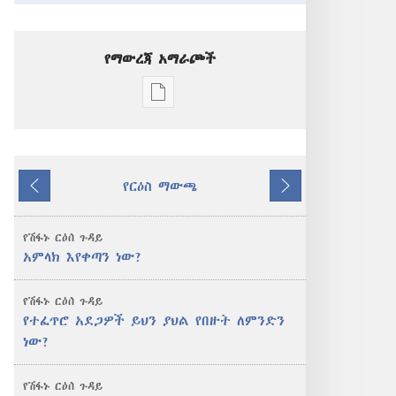
የማውረጃ አማራጮች
የሕትመት
ውጤቶችን
ማውረድ
የሚቻልባቸው
የርዕስ ማውጫ
አማራጮች
ተመለስ
ቀጥል
መጠበቂያ
ግንብ
የሽፋኑ ርዕሰ ጉዳይ
ታኅሣሥ 2011
አምላክ እየቀጣን ነው?
የሽፋኑ ርዕሰ ጉዳይ
የተፈጥሮ አደጋዎች ይህን ያህል የበዙት ለምንድን
ነው?
የሽፋኑ ርዕሰ ጉዳይ