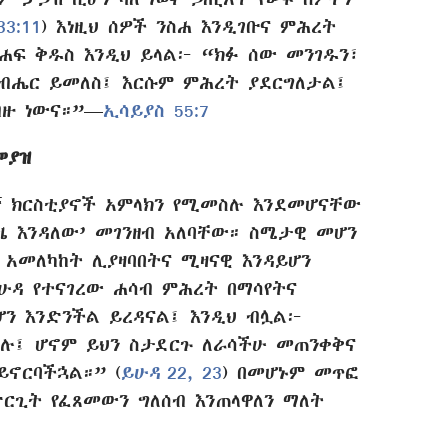
3:11
) እነዚህ ሰዎች ንስሐ እንዲገቡና ምሕረት
ሐፍ ቅዱስ እንዲህ ይላል፦ “ክፉ ሰው መንገዱን፣
አብሔር ይመለስ፤ እርሱም ምሕረት ያደርግለታል፤
ዙ ነውና።”​—
ኢሳይያስ 55:7
መያዝ
ኛ ክርስቲያኖች አምላክን የሚመስሉ እንደመሆናቸው
ዜ እንዳለው’ መገንዘብ አለባቸው። ስሜታዊ መሆን
 አመለካከት ሊያዛባበትና ሚዛናዊ እንዳይሆን
ሁዳ የተናገረው ሐሳብ ምሕረት በማሳየትና
ን እንድንችል ይረዳናል፤ እንዲህ ብሏል፦
ሉ፤ ሆኖም ይህን ስታደርጉ ለራሳችሁ መጠንቀቅና
ኖርባችኋል።” (
ይሁዳ 22, 23
) በመሆኑም መጥፎ
ርጊት የፈጸመውን ግለሰብ እንጠላዋለን ማለት