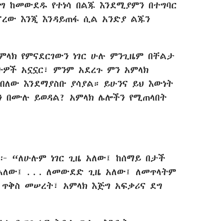
ግ ከመውደዱ የተነሳ በልጁ እንደሚያምን በተግባር
ኖረው እንጂ እንዳይጠፋ ሲል አንድያ ልጁን
አምላክ የምናደርገውን ነገር ሁሉ ምንጊዜም በቸልታ
ዎች አኗኗር፣ ምንም አደረጉ ምን አምላክ
ብለው እንደማያስቡ ያሳያል። ይሁንና ይህ እውነት
ን በሙሉ ይወዳል? አምላክ ሌሎችን የሚጠላበት
ር፦ “ለሁሉም ነገር ጊዜ አለው፤ ከሰማይ በታች
አለው፤ . . . ለመውደድ ጊዜ አለው፤ ለመጥላትም
ህ ጥቅስ መሠረት፣ አምላክ እጅግ አፍቃሪና ደግ