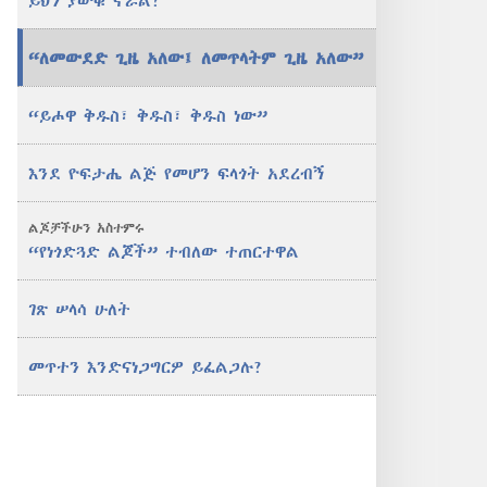
ይህን ያውቁ ኖሯል?
“ለመውደድ ጊዜ አለው፤ ለመጥላትም ጊዜ አለው”
“ይሖዋ ቅዱስ፣ ቅዱስ፣ ቅዱስ ነው”
እንደ ዮፍታሔ ልጅ የመሆን ፍላጎት አደረብኝ
ልጆቻችሁን አስተምሩ
“የነጎድጓድ ልጆች” ተብለው ተጠርተዋል
ገጽ ሠላሳ ሁለት
መጥተን እንድናነጋግርዎ ይፈልጋሉ?