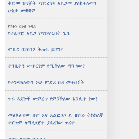
ቅድመ ዝግጅት ማድረግና አደጋው ያስከተለውን
ሁኔታ መቋቋም
የሽፋኑ ርዕሰ ጉዳይ
የተፈጥሮ አደጋ የማይኖርበት ጊዜ
ምድር በ2012 ትጠፋ ይሆን?
ትንቢትን መተርጎም የሚችለው ማን ነው?
የተንጣለለውን ነጭ ምድረ በዳ መጎብኘት
ጥሩ ጓደኞች መምረጥ የምንችለው እንዴት ነው?
መለኮታዊው ስም እና አልፎንሶ ዴ ዘሞራ ትክክለኛ
ትርጉም ለማዘጋጀት ያደረገው ጥረት