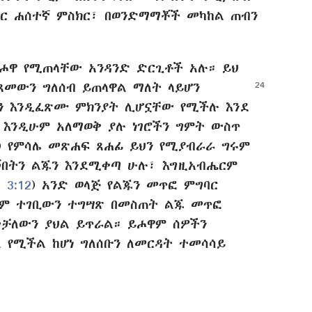
ር ሐሰተኛ ምስክር፣ በወንድማማቾች መካከል ጠብን
ሖዋ የሚጠላቸው አንዳንድ ድርጊቶች አሉ። ይህ
ፈጸመውን ግለሰብ ይጠላዋል ማለት ላይሆን
ችን እንዲፈጽሙ ምክንያት ሊሆኗቸው የሚችሉ እንደ
 እንዲሁም አለማወቅ ያሉ ነገሮችን ግምት ውስጥ
) የምሳሌ መጽሐፍ ጸሐፊ ይህን የሚያብራራ ግሩም
ኝበትን ልጁን እንደሚቀጣ ሁሉ፣ እግዚአብሔርም
 3:12
) አንድ ወላጅ የልጁን መጥፎ ምግባር
ኑም ተገቢውን ተግሣጽ በመስጠት ልጁ መጥፎ
ተቻለውን ያህል ይጥራል። ይሖዋም ሰዎችን
 የሚችል ከሆነ ግለሰቡን ለመርዳት ተመሳሳይ