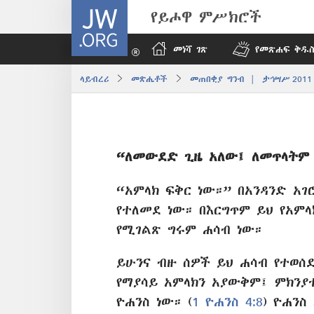
JW.ORG
የይሖዋ ምሥክሮች
መነሻ ገጽ
የመጽሐፍ ቅዱስ
ላይብረሪ
መጽሔቶች
መጠበቂያ ግንብ | ታኅሣሥ 2011
“ለመውደድ ጊዜ አለው፤ ለመጥላትም
“አምላክ ፍቅር ነው።” በአንዳንድ አ
የተለመደ ነው። በእርግጥም ይህ የአም
የሚገልጽ ግሩም ሐሳብ ነው።
ይሁንና ብዙ ሰዎች ይህ ሐሳብ የተወሰ
የማያሳይ አምላክን አያውቅም፤ ምክን
ዮሐንስ ነው። (
1 ዮሐንስ 4:8
) ዮሐንስ