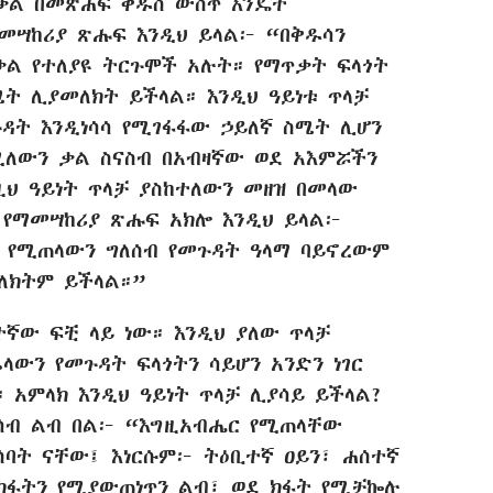
ቃል በመጽሐፍ ቅዱስ ውስጥ እንዴት
መሣከሪያ ጽሑፍ እንዲህ ይላል፦ “በቅዱሳን
ል የተለያዩ ትርጉሞች አሉት። የማጥቃት ፍላጎት
ሜት ሊያመለክት ይችላል። እንዲህ ዓይነቱ ጥላቻ
ዳት እንዲነሳሳ የሚገፋፋው ኃይለኛ ስሜት ሊሆን
ለውን ቃል ስናስብ በአብዛኛው ወደ አእምሯችን
ህ ዓይነት ጥላቻ ያስከተለውን መዘዝ በመላው
 የማመሣከሪያ ጽሑፍ አክሎ እንዲህ ይላል፦
 የሚጠላውን ግለሰብ የመጉዳት ዓላማ ባይኖረውም
ለክትም ይችላል።”
ተኛው ፍቺ ላይ ነው። እንዲህ ያለው ጥላቻ
ላውን የመጉዳት ፍላጎትን ሳይሆን አንድን ነገር
 አምላክ እንዲህ ዓይነት ጥላቻ ሊያሳይ ይችላል?
ሳብ ልብ በል፦ “እግዚአብሔር የሚጠላቸው
ሰባት ናቸው፤ እነርሱም፦ ትዕቢተኛ ዐይን፣ ሐሰተኛ
ክፋትን የሚያውጠነጥን ልብ፣ ወደ ክፋት የሚቻኰሉ