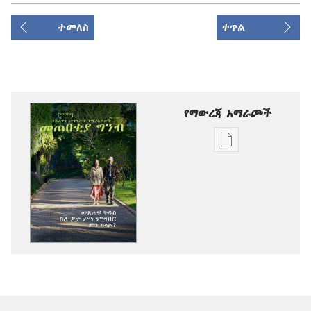
ተመለስ
ቀጥል
የማውረጃ አማራጮች
የሕትመት
ውጤቶችን
ማውረድ
የሚቻልባቸው
አማራጮች
መጠበቂያ
ግንብ
ኅዳር 2011