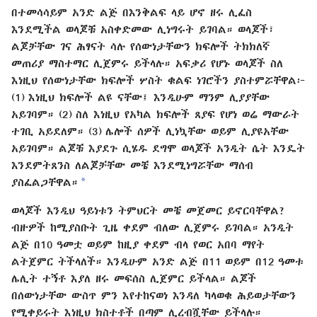
በተመሳሳይም አንድ ልጅ በእንቅልፍ ላይ ሆኖ ዘሩ ሊፈስ
እንደሚችል ወላጆቹ አስቀድመው ሊነግሩት ይገባል። ወላጆች፣
ልጆቻቸው ገና ሕፃናት ሳሉ የሰውነታቸውን ክፍሎች ትክክለኛ
መጠሪያ ማስተማር ሊጀምሩ ይችላሉ። አፍቃሪ የሆኑ ወላጆች ስለ
እነዚህ የሰውነታቸው ክፍሎች ሦስት ቁልፍ ነገሮችን ያስተምሯቸዋል፦
(1) እነዚህ ክፍሎች ልዩ ናቸው፤ እንዲሁም ማንም ሊያያቸው
አይገባም። (2) ስለ እነዚህ የአካል ክፍሎች ጸያፍ የሆነ ወሬ ማውራት
ተገቢ አይደለም። (3) ሌሎች ሰዎች ሊነኳቸው ወይም ሊያዩአቸው
አይገባም። ልጆቹ እያደጉ ሲሄዱ ደግሞ ወላጆች አንዲት ሴት እንዴት
እንደምትጸንስ ለልጆቻቸው መቼ እንደሚነግሯቸው ማሰብ
*
ያስፈልጋቸዋል።
ወላጆች እንዲህ ዓይነቱን ትምህርት መቼ መጀመር ይኖርባቸዋል?
ብዙዎች ከሚያስቡት ጊዜ ቀደም ብለው ሊጀምሩ ይገባል። አንዲት
ልጅ በ10 ዓመቷ ወይም ከዚያ ቀደም ብላ የወር አበባ ማየት
ልትጀምር ትችላለች። እንዲሁም አንድ ልጅ በ11 ወይም በ12 ዓመቱ
ሌሊት ተኝቶ እያለ ዘሩ መፍሰስ ሊጀምር ይችላል። ልጆች
በሰውነታቸው ውስጥ ምን እየተከናወነ እንዳለ ካላወቁ ሕይወታቸውን
የሚቀይሩት እነዚህ ክስተቶች በጣም ሊረብሿቸው ይችላሉ።