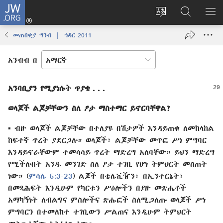
JW.ORG
ግባ
(አዲስ
የድረ
JW.ORG
መ
ዊንዶው
ገጹን
ላይ
አሳ
መጠበቂያ ግንብ | ኅዳር 2011
ክፈት)
ቋንቋ
መፈለጊያ
ለውጥ
አንብብ በ
አንባቢያን የሚያነሱት ጥያቄ . . .
ወላጆች ልጆቻቸውን ስለ ፆታ ማስተማር ይኖርባቸዋል?
▪ ብዙ ወላጆች ልጆቻቸው በተለያዩ በሽታዎች እንዳይጠቁ ለመከላከል
ከፍተኛ ጥረት ያደርጋሉ። ወላጆች፣ ልጆቻቸው መጥፎ ሥነ ምግባር
እንዳይኖራቸውም ተመሳሳይ ጥረት ማድረግ አለባቸው። ይህን ማድረግ
የሚችሉበት አንዱ መንገድ ስለ ፆታ ተገቢ የሆነ ትምህርት መስጠት
ነው። (
ምሳሌ 5:3-23
) ልጆች በቴሌቪዥን፣ በኢንተርኔት፣
በመጻሕፍት እንዲሁም የካርቱን ሥዕሎችን በያዙ መጽሔቶች
አማካኝነት ለብልግና ምስሎችና ጽሑፎች ስለሚጋለጡ ወላጆች ሥነ
ምግባርን በተመለከተ ተገቢውን ሥልጠና እንዲሁም ትምህርት