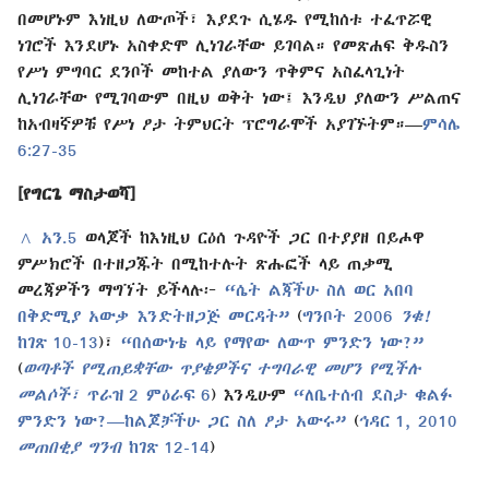
በመሆኑም እነዚህ ለውጦች፣ እያደጉ ሲሄዱ የሚከሰቱ ተፈጥሯዊ
ነገሮች እንደሆኑ አስቀድሞ ሊነገራቸው ይገባል። የመጽሐፍ ቅዱስን
የሥነ ምግባር ደንቦች መከተል ያለውን ጥቅምና አስፈላጊነት
ሊነገራቸው የሚገባውም በዚህ ወቅት ነው፤ እንዲህ ያለውን ሥልጠና
ከአብዛኛዎቹ የሥነ ፆታ ትምህርት ፕሮግራሞች አያገኙትም።​—
ምሳሌ
6:27-35
[የግርጌ ማስታወሻ]
^
አን.5
ወላጆች ከእነዚህ ርዕሰ ጉዳዮች ጋር በተያያዘ በይሖዋ
ምሥክሮች በተዘጋጁት በሚከተሉት ጽሑፎች ላይ ጠቃሚ
መረጃዎችን ማግኘት ይችላሉ፦
“ሴት ልጃችሁ ስለ ወር አበባ
በቅድሚያ አውቃ እንድትዘጋጅ መርዳት”
(
ግንቦት 2006
ንቁ!
ከገጽ 10-13
)፣
“በሰውነቴ ላይ የማየው ለውጥ ምንድን ነው?”
(
ወጣቶች የሚጠይቋቸው ጥያቄዎችና ተግባራዊ መሆን የሚችሉ
መልሶች፣
ጥራዝ 2 ምዕራፍ 6
) እንዲሁም
“ለቤተሰብ ደስታ ቁልፉ
ምንድን ነው?​—ከልጆቻችሁ ጋር ስለ ፆታ አውሩ”
(
ኅዳር 1, 2010
መጠበቂያ ግንብ
ከገጽ 12-14
)