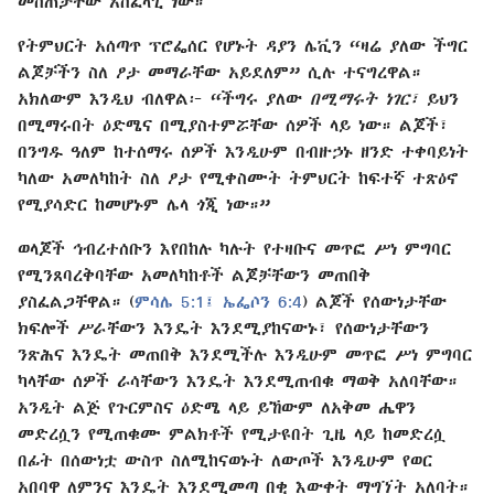
መስጠታቸው አስፈላጊ ነው።
የትምህርት አሰጣጥ ፕሮፌሰር የሆኑት ዳያን ሌቪን “ዛሬ ያለው ችግር
ልጆቻችን ስለ ፆታ መማራቸው አይደለም” ሲሉ ተናግረዋል።
አክለውም እንዲህ ብለዋል፦ “ችግሩ ያለው
በሚማሩት ነገር፣
ይህን
በሚማሩበት ዕድሜና በሚያስተምሯቸው ሰዎች ላይ ነው። ልጆች፣
በንግዱ ዓለም ከተሰማሩ ሰዎች እንዲሁም በብዙኃኑ ዘንድ ተቀባይነት
ካለው አመለካከት ስለ ፆታ የሚቀስሙት ትምህርት ከፍተኛ ተጽዕኖ
የሚያሳድር ከመሆኑም ሌላ ጎጂ ነው።”
ወላጆች ኅብረተሰቡን እየበከሉ ካሉት የተዛቡና መጥፎ ሥነ ምግባር
የሚንጸባረቅባቸው አመለካከቶች ልጆቻቸውን መጠበቅ
ያስፈልጋቸዋል። (
ምሳሌ 5:1፤
ኤፌሶን 6:4
) ልጆች የሰውነታቸው
ክፍሎች ሥራቸውን እንዴት እንደሚያከናውኑ፣ የሰውነታቸውን
ንጽሕና እንዴት መጠበቅ እንደሚችሉ እንዲሁም መጥፎ ሥነ ምግባር
ካላቸው ሰዎች ራሳቸውን እንዴት እንደሚጠብቁ ማወቅ አለባቸው።
አንዲት ልጅ የጉርምስና ዕድሜ ላይ ይኸውም ለአቅመ ሔዋን
መድረሷን የሚጠቁሙ ምልክቶች የሚታዩበት ጊዜ ላይ ከመድረሷ
በፊት በሰውነቷ ውስጥ ስለሚከናወኑት ለውጦች እንዲሁም የወር
አበባዋ ለምንና እንዴት እንደሚመጣ በቂ እውቀት ማግኘት አለባት።