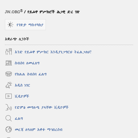
®
JW.ORG
/ የይሖዋ ምሥክሮች ሕጋዊ ድረ ገጽ
የገጽታ ማስተካከያ
አቋራጭ ሊንኮች
አንድ የይሖዋ ምሥክር እንዲያነጋግርህ ትፈልጋለህ?
ስብሰባ ለመፈለግ
(አዲስ
ዊንዶው
የክልል ስብሰባ ፈልግ
(አዲስ
ክፈት)
ዊንዶው
አዲስ ነገር
ክፈት)
ቪዲዮዎች
የድምፅ መግለጫ ያላቸው ቪዲዮዎች
ፈልግ
መረጃ ለዓለም አቀፉ ማኅበረሰብ