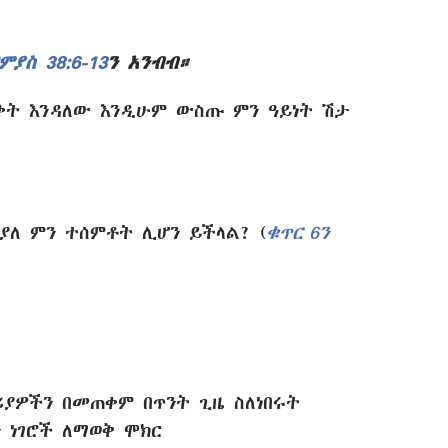
ምያስ 38:6-13
ን አንብብ።
ቀት እንዳለው እንዲሁም ውስጡ ምን ዓይነት ሽታ
ያለ ምን ተሰምቶት ሊሆን ይችላል? (
ቁጥር 6⁠ን
ያዎችን በመጠቀም በጥንት ጊዜ ስለነበሩት
 ነገሮች ለማወቅ ሞክር