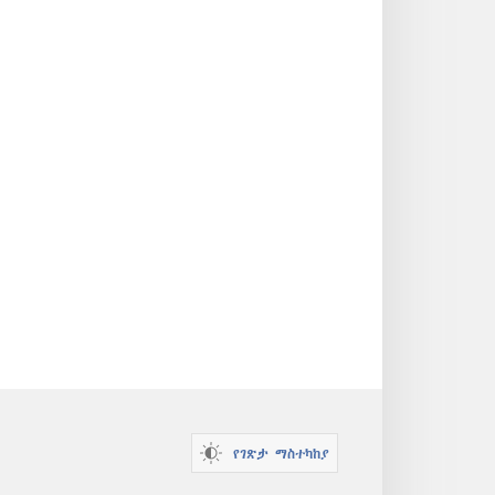
የገጽታ ማስተካከያ