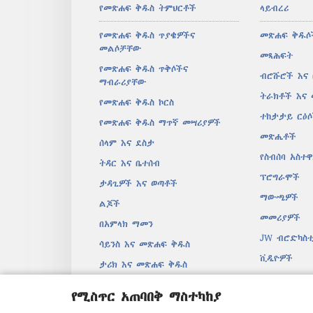
የመጽሐፍ ቅዱስ ትምህርቶች
ላይብረሪ
የመጽሐፍ ቅዱስ ጥያቄዎችና
መጽሐፍ ቅዱሶ
መልሶቻቸው
መጻሕፍት
የመጽሐፍ ቅዱስ ጥቅሶችና
ብሮሹሮች እና
ማብራሪያቸው
ትራክቶች እና
የመጽሐፍ ቅዱስ ኮርስ
ተከታታይ ርዕ
የመጽሐፍ ቅዱስ ማጥኛ መሣሪያዎች
መጽሔቶች
ሰላም እና ደስታ
የስብሰባ አስተ
ትዳር እና ቤተሰብ
ፕሮግራሞች
ታዳጊዎች እና ወጣቶች
ማውጫዎች
ልጆች
መመሪያዎች
በአምላክ ማመን
JW ብሮድካስቲ
ሳይንስ እና መጽሐፍ ቅዱስ
ቪዲዮዎች
ታሪክ እና መጽሐፍ ቅዱስ
መዝሙሮች
የሚስጥር አጠባበቅ ማስተካከያ
በድምፅ የተቀ