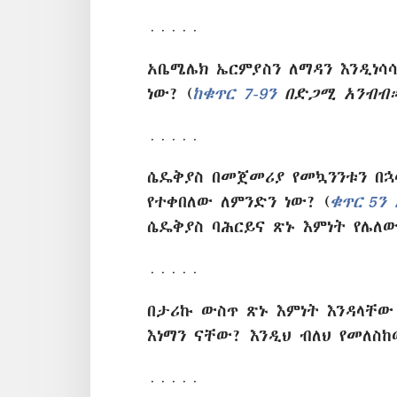
․․․․․
አቤሜሌክ ኤርምያስን ለማዳን እንዲነሳሳ
ነው? (
ከቁጥር 7-9⁠ን
በድጋሚ አንብብ
․․․․․
ሴዴቅያስ በመጀመሪያ የመኳንንቱን በኋ
የተቀበለው ለምንድን ነው? (
ቁጥር 5⁠ን
ሴዴቅያስ ባሕርይና ጽኑ እምነት የሌለ
․․․․․
በታሪኩ ውስጥ ጽኑ እምነት እንዳላቸው
እነማን ናቸው? እንዲህ ብለህ የመለስከ
․․․․․