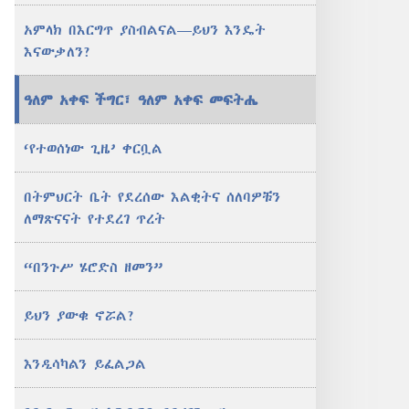
አምላክ በእርግጥ ያስብልናል—ይህን እንዴት
እናውቃለን?
ዓለም አቀፍ ችግር፣ ዓለም አቀፍ መፍትሔ
‘የተወሰነው ጊዜ’ ቀርቧል
በትምህርት ቤት የደረሰው እልቂትና ሰለባዎቹን
ለማጽናናት የተደረገ ጥረት
“በንጉሥ ሄሮድስ ዘመን”
ይህን ያውቁ ኖሯል?
እንዲሳካልን ይፈልጋል