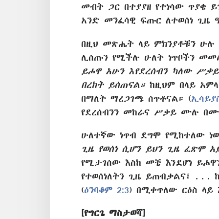
መብት ጋር በተያያዘ የተነሳው ጥያቄ 
አንድ መንፈሳዊ ፍጡር ለተወሰነ ጊዜ ዓ
በዚህ መጽሔት ላይ ምክንያቶቹን ሁሉ
ሊሰጡን የሚችሉ ሁለት ነጥቦችን መመ
ይሖዋ አሁን እየደረሰብን ካለው ሥቃይ
በረከት ይሰጠናል።
ከዚህም በላይ አም
በማለት ማረጋገጫ ሰጥቶናል። (
ኢሳይያስ
የደረሰብንን መከራና ሥቃይ ሙሉ በሙ
ሁለተኛው ነጥብ ደግሞ የሚከተለው 
ጊዜ የወሰነ ሲሆን ይህን ጊዜ ፈጽሞ
የሚታገሰው እስከ መቼ እንደሆነ ይሖዋ
የተወሰነለትን ጊዜ ይጠብቃልና፤ . . 
(
ዕንባቆም 2:3
) በሚቀጥለው ርዕስ ላይ
[የግርጌ ማስታወሻ]