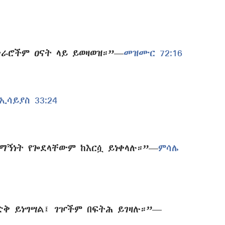
ተራሮችም ዐናት ላይ ይወዛወዝ።”—
መዝሙር 72:16
ኢሳይያስ 33:24
ማኝነት የጐደላቸውም ከእርሷ ይነቀላሉ።”—
ምሳሌ
ጽድቅ ይነግሣል፤ ገዦችም በፍትሕ ይገዛሉ።”—