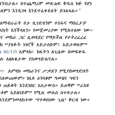
ይገኙበታል። በተጨማሪም መጽሐፍ ቅዱስ ክፉ የሆነ
*
ለምን እንዲገዛ እንደተፈቀደለት ይገልጻል።
 ለማብራራት ቦታ ቢገድበንም ተስፋና ማበረታቻ
ልከት እንችላለን። የመጀመሪያው የሚከተለው ነው፦
ና መከራ ጋር ሊወዳደር የማይችል የተትረፈረፈ
ላክ “ያለፉት ነገሮች አይታሰቡም፤ አይታወሱም”
 65:17
) አምላክ፣ ክፋትን ለጊዜው በመፍቀዱ
ሉ ለዘለቄታው ያስወግድልናል።
ነው፦
አምላክ መከራንና ሥቃይን የሚያስወግድበት
 አይለውጠውም።
ነቢዩ ዕንባቆም ዓመፅና ግፍን
ን ጠይቆት እንደነበር አስታውስ። ይሖዋም “ራእዩ
. ከቶም አይዘገይም” የሚል መልስ ሰጥቶታል።
 እንደምንመለከተው ‘የተወሰነው ጊዜ’ ቅርብ ነው።