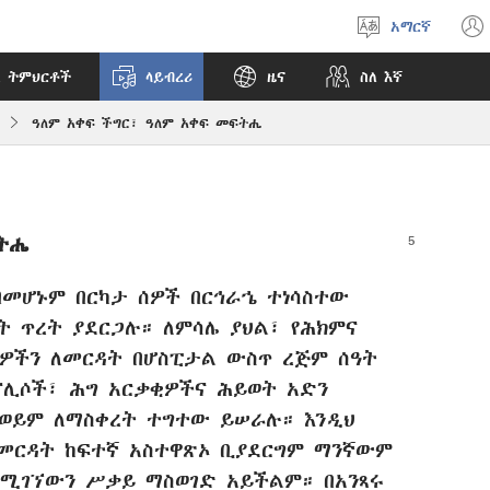
አማርኛ
ቋንቋ
ምረጥ
 ትምህርቶች
ላይብረሪ
ዜና
ስለ እኛ
ዓለም አቀፍ ችግር፣ ዓለም አቀፍ መፍትሔ
ፍትሔ
በመሆኑም በርካታ ሰዎች በርኅራኄ ተነሳስተው
 ጥረት ያደርጋሉ። ለምሳሌ ያህል፣ የሕክምና
ዎችን ለመርዳት በሆስፒታል ውስጥ ረጅም ሰዓት
ፖሊሶች፣ ሕግ አርቃቂዎችና ሕይወት አድን
ወይም ለማስቀረት ተግተው ይሠራሉ። እንዲህ
ለመርዳት ከፍተኛ አስተዋጽኦ ቢያደርግም ማንኛውም
የሚገኘውን ሥቃይ ማስወገድ አይችልም። በአንጻሩ