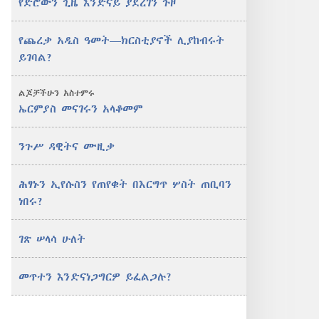
የድሮውን ጊዜ እንድናይ ያደረገን ጉዞ
የጨረቃ አዲስ ዓመት​—ክርስቲያኖች ሊያከብሩት
ይገባል?
ልጆቻችሁን አስተምሩ
ኤርምያስ መናገሩን አላቆመም
ንጉሥ ዳዊትና ሙዚቃ
ሕፃኑን ኢየሱስን የጠየቁት በእርግጥ ሦስት ጠቢባን
ነበሩ?
ገጽ ሠላሳ ሁለት
መጥተን እንድናነጋግርዎ ይፈልጋሉ?