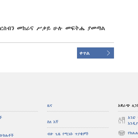
ደርስብን መከራና ሥቃይ ሁሉ መፍትሔ ያመጣል
ቀጥል
ዜና
አቋራጭ ሊን
ች
አንድ
ስለ እኛ
እንዲያ
የክልል
ብዙ ጊዜ የሚነሱ ጥያቄዎች
 ቡክሌቶች
(አዲስ