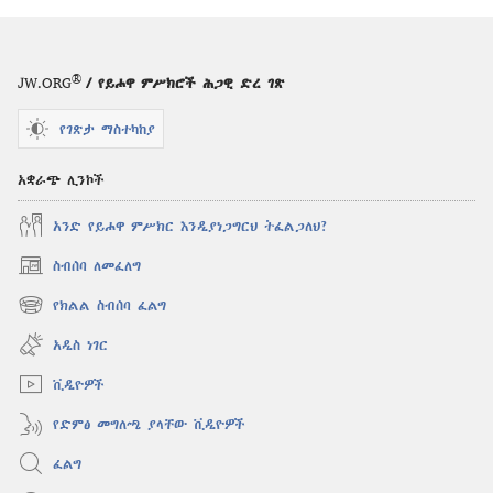
አማራጮች
መጠበቂያ
ግንብ
®
JW.ORG
/ የይሖዋ ምሥክሮች ሕጋዊ ድረ ገጽ
ታኅሣሥ 2009
የገጽታ ማስተካከያ
አቋራጭ ሊንኮች
አንድ የይሖዋ ምሥክር እንዲያነጋግርህ ትፈልጋለህ?
ስብሰባ ለመፈለግ
(አዲስ
ዊንዶው
የክልል ስብሰባ ፈልግ
(አዲስ
ክፈት)
ዊንዶው
አዲስ ነገር
ክፈት)
ቪዲዮዎች
የድምፅ መግለጫ ያላቸው ቪዲዮዎች
ፈልግ