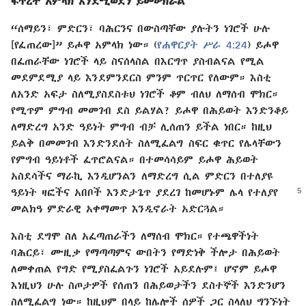
ፍጥረት አምላክ እንደሚወደን ይመሠክራል
“ሰማይን፣ ምድርን፣ ባሕርንና በውስጣቸው ያሉትን ነገሮች ሁሉ
[የፈጠረው]” ይሖዋ አምላክ ነው። (
የሐዋርያት ሥራ 4:24
) ይሖዋ
በፈጠራቸው ነገሮች ላይ ስናሰላስል በእርግጥ ያስብልናል የሚል
መደምደሚያ ላይ እንደምንደርስ ምንም ጥርጥር የለውም። እስቲ
ለአንድ አፍታ ስለሚያስደስቱህ ነገሮች ቆም ብለህ ለማሰብ ሞክር።
የሚጥም ምግብ መመገብ ደስ ይልሃል? ይሖዋ በሕይወት እንድንቆይ
ለማድረግ አንድ ዓይነት ምግብ ብቻ ሊሰጠን ይችል ነበር። ከዚህ
ይልቅ በመመገብ እንድንደሰት ስለሚፈልግ ስፍር ቁጥር የሌላቸውን
የምግብ ዓይነቶች ፈጥሮልናል። በተመሳሳይም ይሖዋ ሕይወት
አስደሳችና ማራኪ እንዲሆንልን ለማድረግ ሲል ምድርን በተለያዩ
ዓይነት ዛፎችና አበቦች እንድታጌጥ ያደረገ ከመሆኑም
ሌላ የተለያየ
መልክዓ ምድራዊ አቀማመጥ እንዲኖራት አድርጓል።
እስቲ ደግሞ ስለ አፈጣጠራችን ለማሰብ ሞክር። የተጫዋችነት
ባሕርይ፣ ሙዚቃ የማጣጣምና ውበትን የማድነቅ ችሎታ በሕይወት
ለመቀጠል የግድ የሚያስፈልጉን ነገሮች አይደሉም፤ ሆኖም ይሖዋ
እነዚህን ሁሉ ስጦታዎች የሰጠን በሕይወታችን ደስተኞች እንድንሆን
ስለሚፈልግ ነው። ከዚህም በላይ ከሌሎች ሰዎች ጋር ስላለህ ግንኙነት