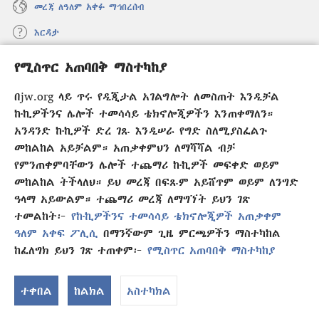
መረጃ ለዓለም አቀፉ ማኅበረሰብ
እርዳታ
የሚስጥር አጠባበቅ ማስተካከያ
መዋጮዎች
(አዲስ
ዊንዶው
በjw.org ላይ ጥሩ የዲጂታል አገልግሎት ለመስጠት እንዲቻል
ክፈት)
የመጠበቂያ ግንብ የኢንተርኔት ቤተ መጻሕፍት
ኩኪዎችንና ሌሎች ተመሳሳይ ቴክኖሎጂዎችን እንጠቀማለን።
(አዲስ
ዊንዶው
አንዳንድ ኩኪዎች ድረ ገጹ እንዲሠራ የግድ ስለሚያስፈልጉ
®
JW Hub
ክፈት)
(አዲስ
መከልከል አይቻልም። አጠቃቀምህን ለማሻሻል ብቻ
ዊንዶው
የምንጠቀምባቸውን ሌሎች ተጨማሪ ኩኪዎች መፍቀድ ወይም
®
JW Library
አፕሊኬሽን
ክፈት)
መከልከል ትችላለህ። ይህ መረጃ በፍጹም አይሸጥም ወይም ለንግድ
ዓላማ አይውልም። ተጨማሪ መረጃ ለማግኘት ይህን ገጽ
ተመልከት፦
የኩኪዎችንና ተመሳሳይ ቴክኖሎጂዎች አጠቃቀም
ዓለም አቀፍ ፖሊሲ
በማንኛውም ጊዜ ምርጫዎችን ማስተካከል
Copyright
© 2026 Watch Tower Bible and Tract Society of Pennsylvania.
ከፈለግክ ይህን ገጽ ተጠቀም፦
የሚስጥር አጠባበቅ ማስተካከያ
የር
የአጠቃቀም ውል
|
ሚስጥር የመጠበቅ ፖሊሲ
|
የሚስጥር አጠባበቅ ማስተካከያ
ማ
ተቀበል
ከልክል
አስተካክል
አ