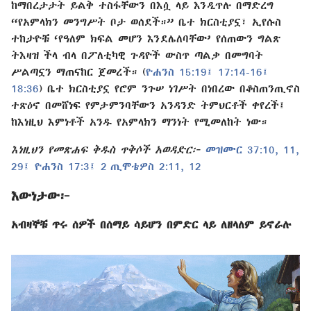
ከማበረታታት ይልቅ ተስፋቸውን በእሷ ላይ እንዲጥሉ በማድረግ
“የአምላክን መንግሥት ቦታ ወሰደች።” ቤተ ክርስቲያኗ፣ ኢየሱስ
ተከታዮቹ ‘የዓለም ክፍል መሆን እንደሌለባቸው’ የሰጠውን ግልጽ
ትእዛዝ ችላ ብላ በፖለቲካዊ ጉዳዮች ውስጥ ጣልቃ በመግባት
ሥልጣኗን ማጠናከር ጀመረች። (
ዮሐንስ 15:19፤
17:14-16፤
18:36
) ቤተ ክርስቲያኗ የሮም ንጉሠ ነገሥት በነበረው በቆስጠንጢኖስ
ተጽዕኖ በመሸነፍ የምታምንባቸውን አንዳንድ ትምህርቶች ቀየረች፤
ከእነዚህ እምነቶች አንዱ የአምላክን ማንነት የሚመለከት ነው።
እነዚህን የመጽሐፍ ቅዱስ ጥቅሶች አወዳድር፦
መዝሙር 37:10, 11,
29፤
ዮሐንስ 17:3፤
2 ጢሞቴዎስ 2:11, 12
እውነታው፦
አብዛኞቹ ጥሩ ሰዎች በሰማይ ሳይሆን በምድር ላይ ለዘላለም ይኖራሉ