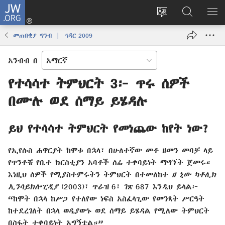
JW.ORG
ግባ
(አዲስ
የድረ
JW.ORG
መ
ዊንዶው
ገጹን
ላይ
አሳ
መጠበቂያ ግንብ | ኅዳር 2009
ክፈት)
ቋንቋ
መፈለጊያ
ለውጥ
አንብብ በ
የተሳሳተ ትምህርት 3፦ ጥሩ ሰዎች
በሙሉ ወደ ሰማይ ይሄዳሉ
ይህ የተሳሳተ ትምህርት የመነጨው ከየት ነው?
የኢየሱስ ሐዋርያት ከሞቱ በኋላ፣ በሁለተኛው መቶ ዘመን መባቻ ላይ
የጥንቶቹ የቤተ ክርስቲያን አባቶች ሰፊ ተቀባይነት ማግኘት ጀመሩ።
እነዚህ ሰዎች የሚያስተምሩትን ትምህርት በተመለከተ
ዘ ኒው ካቶሊክ
ኢንሳይክሎፒዲያ
(2003)፣ ጥራዝ 6፣ ገጽ 687 እንዲህ ይላል፦
“ከሞት በኋላ ከሥጋ የተለየው ነፍስ አስፈላጊው የመንጻት ሥርዓት
ከተደረገለት በኋላ ወዲያውኑ ወደ ሰማይ ይሄዳል የሚለው ትምህርት
በስፋት ተቀባይነት አግኝቷል።”