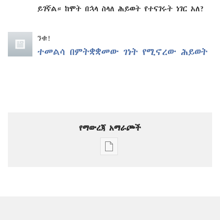
ይገኛል። ከሞት በኋላ ስላለ ሕይወት የተናገሩት ነገር አለ?
ንቁ!
ተመልሳ በምትቋቋመው ገነት የሚኖረው ሕይወት
የማውረጃ አማራጮች
የሕትመት
ውጤቶችን
ማውረድ
የሚቻልባቸው
አማራጮች
መጠበቂያ