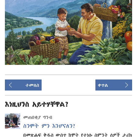
ተመለስ
ቀጥል
እነዚህንስ አይተሃቸዋል?
መጠበቂያ ግንብ
ስንሞት ምን እንሆናለን?
በመጽሐፍ ቅዱስ ውስጥ ከሞት የተነሱ ስምንት ሰዎች ታሪክ