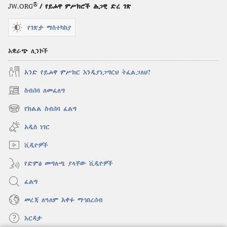
ግንብ
®
JW.ORG
/ የይሖዋ ምሥክሮች ሕጋዊ ድረ ገጽ
ኅዳር 2009
የገጽታ ማስተካከያ
አቋራጭ ሊንኮች
አንድ የይሖዋ ምሥክር እንዲያነጋግርህ ትፈልጋለህ?
ስብሰባ ለመፈለግ
(አዲስ
ዊንዶው
የክልል ስብሰባ ፈልግ
(አዲስ
ክፈት)
ዊንዶው
አዲስ ነገር
ክፈት)
ቪዲዮዎች
የድምፅ መግለጫ ያላቸው ቪዲዮዎች
ፈልግ
መረጃ ለዓለም አቀፉ ማኅበረሰብ
እርዳታ