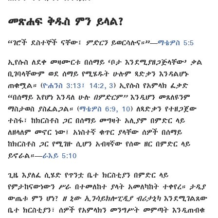
መጽሐፍ ቅዱስ ምን ይላል?
“ገሮች ደስተኞች ናቸው፤
ምድርን
ይወርሳሉና።”—
ማቴዎስ 5:5
ኢየሱስ ለደቀ መዛሙርቱ በሰማይ ‘ቦታ እንደሚያዘጋጅላቸው’ ቃል
ቢገባላቸውም ወደ ሰማይ የሚሄዱት ሁሉም ጻድቃን እንዳልሆኑ
ጠቁሟል። (
ዮሐንስ 3:13፤
14:2, 3
) ኢየሱስ የአምላክ ፈቃድ
“በሰማይ እየሆነ እንዳለ ሁሉ
በምድርም”
እንዲሆን መጸለዩንም
ማስታወስ ያስፈልጋል። (
ማቴዎስ 6:9, 10
) ለጻድቃን የተዘጋጀው
ተስፋ፣ ከክርስቶስ ጋር በሰማይ መግዛት አሊያም በምድር ላይ
ለዘላለም መኖር ነው፤ አነስተኛ ቁጥር ያላቸው ሰዎች በሰማይ
ከክርስቶስ ጋር የሚገዙ ሲሆን አብዛኛው የሰው ዘር በምድር ላይ
ይኖራል።—
ራእይ 5:10
ጊዜ እያለፈ ሲሄድ የጥንቷ ቤተ ክርስቲያን በምድር ላይ
የምታከናውነውን ሥራ በተመለከተ ያላት አመለካከት ተቀየረ። ታዲያ
ውጤቱ ምን ሆነ?
ዘ ኒው ኢንሳይክሎፒዲያ ብሪታኒካ
እንደሚገልጸው
ቤተ ክርስቲያን፣ ሰዎች የአምላክን መንግሥት መምጣት እንዲጠብቁ