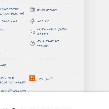
 የይሖዋ ምሥክር
ስብሰባ ለመፈለግ
(አዲስ
ነጋግርህ ትፈልጋለህ?
ዊንዶው
ክፈት)
 ስብሰባ ፈልግ
አዲስ ነገር
የድምፅ መግለጫ ያላቸው
ዎች
ቪዲዮዎች
መረጃ ለዓለም አቀፉ
ማኅበረሰብ
ታ
ጮዎች
በቂያ ግንብ
®
JW Hub
(አዲስ
ተርኔት ቤተ መጻሕፍት
ዊንዶው
®
ክፈት)
ibrary
አፕሊኬሽን