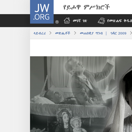
JW.ORG
የይሖዋ ምሥክሮች
መነሻ ገጽ
የመጽሐፍ ቅዱስ
ላይብረሪ
መጽሔቶች
መጠበቂያ ግንብ | ኅዳር 2009