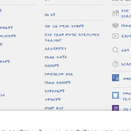
ች
አንድ
ስለ እኛ
እንዲያ
የክልል
ብዙ ጊዜ የሚነሱ ጥያቄዎች
 ቡክሌቶች
(አዲስ
ዊንዶው
አንድ የይሖዋ ምሥክር እንዲያነጋግርህ
ቪዲዮ
 መጋበዣዎች
ክፈት)
ትፈልጋለህ?
ሶች
አድራሻዎቻችን
ፈልግ
የቤቴል ጉብኝት
ዋጽኦዎች
እርዳ
ስብሰባዎች
የመታሰቢያው በዓል
መዋ
(አዲስ
የክልል ስብሰባዎች
ዊንዶው
እንቅስቃሴዎች
ክፈት)
የመጠ
ንግ
(አዲስ
የኢን
ተሞክሮዎች
ዊንዶው
በዓለም ዙሪያ
JW L
ክፈት)
ዱ ድራማዎች
ሐፍ ቅዱስ ንባብ