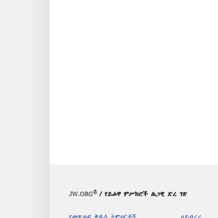
®
JW.ORG
/ የይሖዋ ምሥክሮች ሕጋዊ ድረ ገጽ
የመጽሐፍ ቅዱስ ትምህርቶች
ላይብረሪ