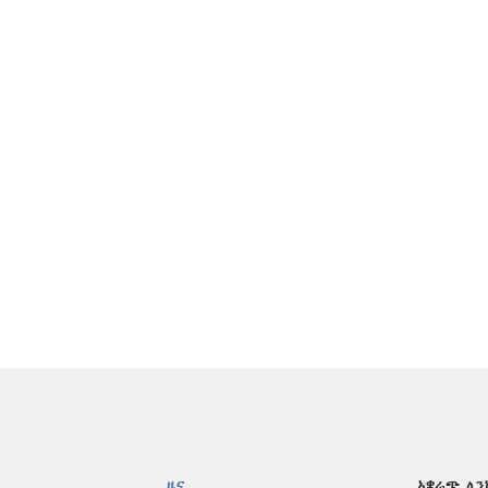
ዜና
አቋራጭ ሊን