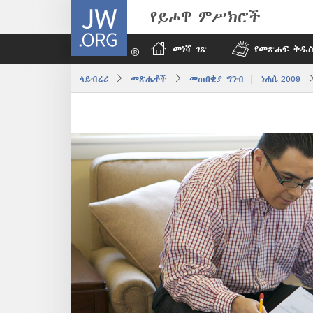
JW.ORG
የይሖዋ ምሥክሮች
መነሻ ገጽ
የመጽሐፍ ቅዱስ
ላይብረሪ
መጽሔቶች
መጠበቂያ ግንብ | ነሐሴ 2009