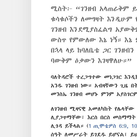
ሚስት፦ “ገንዘብ አላጠራቅም ይ
ቁሳቁሶችን ለመግዛት እንዲሁም 
ገንዘብ እንደሚያስፈልግ አያውቅ
ውስጥ የምውለው እኔ ነኝ። እኔ 
በኋላ ላይ ከባለቤቴ ጋር ገንዘብ
ባውቅም ዕቃውን እገዛዋለሁ።”
ባለትዳሮች ተረጋግተው መነጋገር እንዲ
አንዱ ገንዘብ ነው። አብዛኛውን ጊዜ 
መንስኤ ገንዘብ መሆኑ ምንም አያስገር
ለገንዘብ ሚዛናዊ አመለካከት የሌላቸው
ሊያጋጥማቸው፣ እርስ በርስ መስማማ
ሊጎዳ ይችላል። (
1 ጢሞቴዎስ 6:9, 1
ሰዓት ለመሥራት ይገደዱ ይሆናል፤ ይ