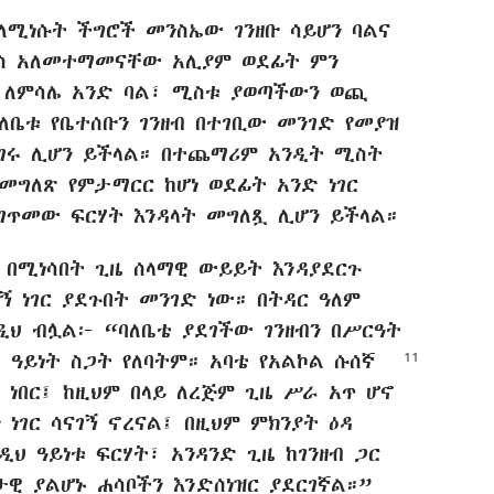
 ለሚነሱት ችግሮች መንስኤው ገንዘቡ ሳይሆን ባልና
በርስ አለመተማመናቸው አሊያም ወደፊት ምን
። ለምሳሌ አንድ ባል፣ ሚስቱ ያወጣችውን ወጪ
ለቤቱ የቤተሰቡን ገንዘብ በተገቢው መንገድ የመያዝ
ገሩ ሊሆን ይችላል። በተጨማሪም አንዲት ሚስት
መግለጽ የምታማርር ከሆነ ወደፊት አንድ ነገር
ሚገጥመው ፍርሃት እንዳላት መግለጿ ሊሆን ይችላል።
ር በሚነሳበት ጊዜ ሰላማዊ ውይይት እንዳያደርጉ
 ነገር ያደጉበት መንገድ ነው። በትዳር ዓለም
ህ ብሏል፦ “ባለቤቴ ያደገችው ገንዘብን በሥርዓት
ኔ ዓይነት ስጋት የለባትም። አባቴ የአልኮል ሱሰኛ
 ነበር፤ ከዚህም በላይ ለረጅም ጊዜ ሥራ አጥ ሆኖ
 ነገር ሳናገኝ ኖረናል፤ በዚህም ምክንያት ዕዳ
ህ ዓይነቱ ፍርሃት፣ አንዳንድ ጊዜ ከገንዘብ ጋር
ታዊ ያልሆኑ ሐሳቦችን እንድሰነዝር ያደርገኛል።”