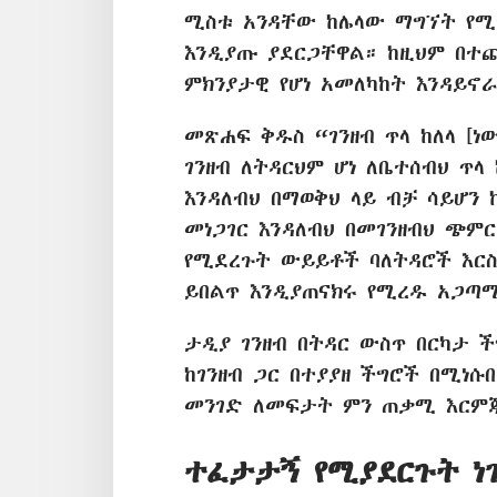
ሚስቱ አንዳቸው ከሌላው ማግኘት የሚ
እንዲያጡ ያደርጋቸዋል። ከዚህም በተጨ
ምክንያታዊ የሆነ አመለካከት እንዳይኖ
መጽሐፍ ቅዱስ “ገንዘብ ጥላ ከለላ [ነው
ገንዘብ ለትዳርህም ሆነ ለቤተሰብህ ጥላ
እንዳለብህ በማወቅህ ላይ ብቻ ሳይሆን 
መነጋገር እንዳለብህ በመገንዘብህ ጭምር
የሚደረጉት ውይይቶች ባለትዳሮች እር
ይበልጥ እንዲያጠናክሩ የሚረዱ አጋጣ
ታዲያ ገንዘብ በትዳር ውስጥ በርካታ 
ከገንዘብ ጋር በተያያዘ ችግሮች በሚነሱ
መንገድ ለመፍታት ምን ጠቃሚ እርም
ተፈታታኝ የሚያደርጉት ነ