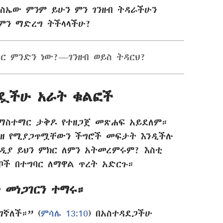
ስኤው ምንም ይሁን ምን ገንዘብ ትዳራችሁን
 ምን ማድረግ ትችላላችሁ?
ገር ምንድን ነው?—ገንዘብ ወይስ ትዳርህ?
ረዷችሁ አራት ቁልፎች
ለማስተማር ታቅዶ የተዘጋጀ መጽሐፍ አይደለም።
ያያዘ የሚያጋጥሟቸውን ችግሮች መፍታት እንዲችሉ
ታዲያ ይህን ምክር ለምን አትመረምሩም? እስቲ
ቦች በተግባር ለማዋል ጥረት አድርጉ።
ታ መነጋገርን ተማሩ።
ገኛለች።” (
ምሳሌ 13:10
) በአስተዳደጋችሁ