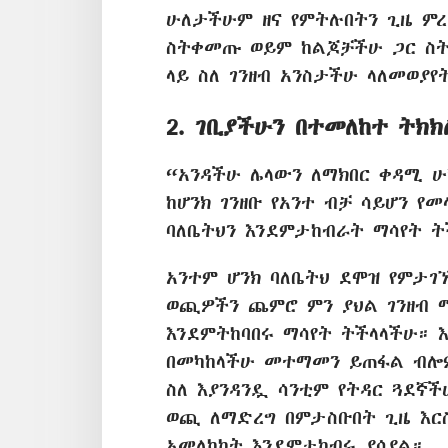
ሁለታችሁም ዘና የምትሉበትን ጊዜ ም
ስትቀመጡ ወይም ከልጆቻችሁ ጋር ስት
ላይ ስለ ገንዘብ አንስታችሁ ላለመወያየ
2. ገቢያችሁን በተመለከተ ትክ
“አንዳችሁ ሌላውን ለማክበር ቀዳሚ ሁ
ከሆንክ ገንዘቡ የአንተ ብቻ ሳይሆን 
ባለቤትህን እንደምታከብራት ማሳየት ት
አንተም ሆንክ ባለቤትህ ደሞዝ የምታገኙ
ወጪዎችን ጨምሮ ምን ያህል ገንዘብ ማ
እንደምትከባበሩ ማሳየት ትችላላችሁ። እ
በመካከላችሁ መተማመን ይጠፋል ብሎም
ስለ እያንዳንዷ ሳንቲም የትዳር ጓደኛ
ወጪ ለማድረግ በምታስቡበት ጊዜ እርስ
አመለካከት እንደምታከብሩ ያሳያል።