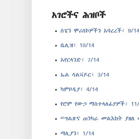
አገሮችና ሕዝቦች
ስፔን ሞሪስኮዎችን አባረረች፣ 9/1
ቤሊዝ፣ 10/14
አየርላንድ፣ 7/14
ኤል ሳልቫዶር፣ 3/14
ካምቦዲያ፣ 4/14
የሮም የውኃ ማስተላለፊያዎች፣ 11/
“ግልጽና ጠንካራ መልእክት ያዘለ 
ጣሊያን፣ 1/14