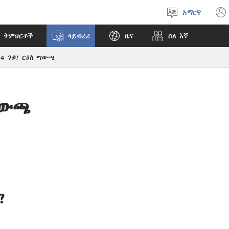
አማርኛ
ቋንቋ
ምረጥ
 ትምህርቶች
ላይብረሪ
ዜና
ስለ እኛ
14
ንቁ!
ርዕስ ማውጫ
ማውጫ
?