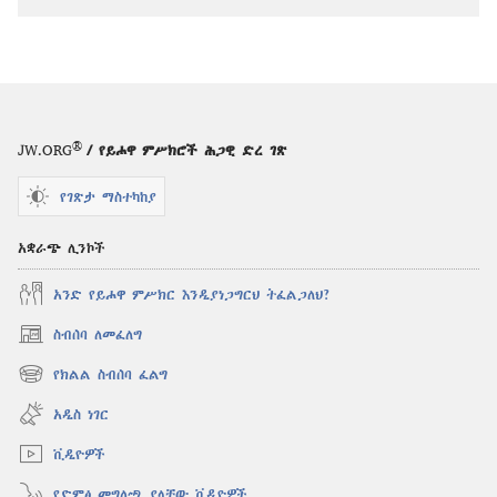
የአእምሮ
ሕመም
—
ምን
ማወቅ
ይኖርብሃል?
®
JW.ORG
/ የይሖዋ ምሥክሮች ሕጋዊ ድረ ገጽ
የገጽታ ማስተካከያ
አቋራጭ ሊንኮች
አንድ የይሖዋ ምሥክር እንዲያነጋግርህ ትፈልጋለህ?
ስብሰባ ለመፈለግ
(አዲስ
ዊንዶው
የክልል ስብሰባ ፈልግ
(አዲስ
ክፈት)
ዊንዶው
አዲስ ነገር
ክፈት)
ቪዲዮዎች
የድምፅ መግለጫ ያላቸው ቪዲዮዎች