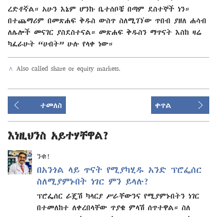
ረድቶኛል። አሁን እኔም ሆንኩ ቤተሰቦቼ በጣም ደስተኞች ነን።
በተጨማሪም በመጽሐፍ ቅዱስ ውስጥ ስለሚገኘው ጥበብ ያዘለ ሐሳብ
ለሌሎች መናገር ያስደስተናል። መጽሐፍ ቅዱስን ማጥናት እስከ ዛሬ
ካፈራሁት “ሀብት” ሁሉ የላቀ ነው።
^
Also called share or equity markets.
ተመለስ
ቀጥል
እነዚህንስ አይተሃቸዋል?
ንቁ!
በአንጎል ላይ ጥናት የሚያካሂዱ አንድ ፕሮፌሰር
ስለሚያምኑበት ነገር ምን ይላሉ?
ፕሮፌሰር ራጄሽ ካላርያ ሥራቸውንና የሚያምኑበትን ነገር
በተመለከተ ለቀረበላቸው ጥያቄ ምላሽ ሰጥተዋል። ስለ