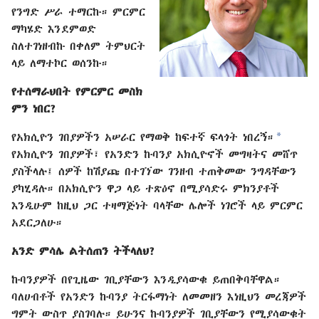
የንግድ ሥራ ተማርኩ። ምርምር
ማካሄድ እንደምወድ
ስለተገነዘብኩ በቀለም ትምህርት
ላይ ለማተኮር ወሰንኩ።
የተሰማራህበት የምርምር መስክ
ምን ነበር?
*
የአክሲዮን ገበያዎችን አሠራር የማወቅ ከፍተኛ ፍላጎት ነበረኝ።
የአክሲዮን ገበያዎች፣ የአንድን ኩባንያ አክሲዮኖች መግዛትና መሸጥ
ያስችላሉ፤ ሰዎች ከሽያጩ በተገኘው ገንዘብ ተጠቅመው ንግዳቸውን
ያካሂዳሉ። በአክሲዮን ዋጋ ላይ ተጽዕኖ በሚያሳድሩ ምክንያቶች
እንዲሁም ከዚህ ጋር ተዛማጅነት ባላቸው ሌሎች ነገሮች ላይ ምርምር
አደርጋለሁ።
አንድ ምሳሌ ልትሰጠን ትችላለህ?
ኩባንያዎች በየጊዜው ገቢያቸውን እንዲያሳውቁ ይጠበቅባቸዋል።
ባለሀብቶች የአንድን ኩባንያ ትርፋማነት ለመመዘን እነዚህን መረጃዎች
ግምት ውስጥ ያስገባሉ። ይሁንና ኩባንያዎች ገቢያቸውን የሚያሳውቁት