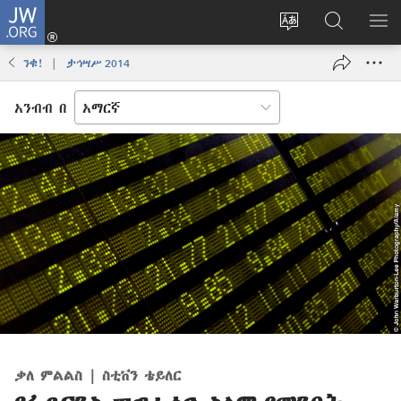
JW.ORG
ግባ
(አዲስ
የድረ
JW.ORG
መ
ዊንዶው
ገጹን
ላይ
አሳ
ንቁ! | ታኅሣሥ 2014
ክፈት)
ቋንቋ
መፈለጊያ
ለውጥ
አንብብ በ
ቃለ ምልልስ | ስቲቨን ቴይለር