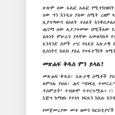
ሁሉም ሰው አልፎ አልፎ የሚተክዝበት 
ሰው ግን እንዲህ ያለው ስሜት ረዘም 
ሊያሳጣውና በዕለት ተዕለት እንቅስቃሴ
ጤናማ ሰው ሊያጋጥመው በሚችለው የሐ
ልዩነት ምሁራን ያላቸው አመለካከት የተ
አንዳንድ ሰዎች ሥር የሰደደ አሉታዊ 
ቢስነትና ከልክ ያለፈ የጥፋተኝነት ስ
መጽሐፍ ቅዱስ ምን ይላል?
መጽሐፍ ቅዱስ፣ አሉታዊ ስሜቶች ያስ
ለምሳሌ ያህል፣ ሐና “በነፍሷ ተመርራ” 
ተሰምቷት’ ተብሎም ተተርጉሟል። (
1
እጅግ ከማዘኑ የተነሳ ነፍሱን ከእሱ እ
የመጀመሪያው መቶ ዘመን ክርስቲያኖች