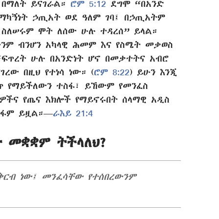
” በማለት ይናገራል።
ሮም 5:12
ደግሞ “በአንድ
ማካኝነት ኃጢአት ወደ ዓለም ገባ፤ በኃጢአትም
ስለሠሩም ሞት ለሰው ሁሉ ተዳረሰ” ይላል።
ችንም ብንሆን አካላዊ ሕመም እና የስሜት መቃወስ
‘ፍጥረት ሁሉ በአንድነት ሆኖ በመቃተትና አብሮ
ገረው በዚህ የተነሳ ነው። (
ሮም 8:22
) ይሁን እንጂ
 የማይችለውን ተስፋ፣ ይኸውም የመንፈስ
ዎችና የጤና እክሎች የማይኖሩበት ሰላማዊ አዲስ
ስፋም ይዟል።—
ራእይ 21:4
ት መቋቋም ትችላለህ?
ቅርብ ነው፤ መንፈሳቸው የተሰበረውንም