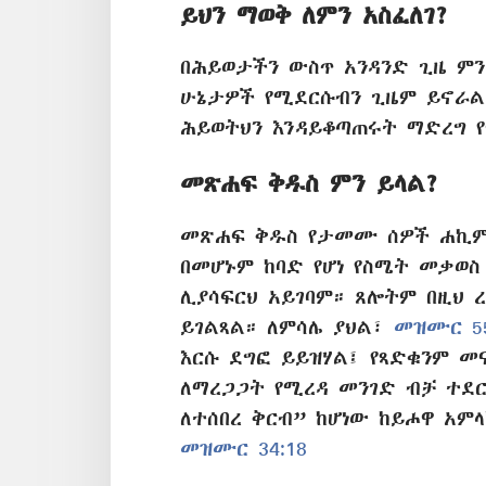
ይህን ማወቅ ለምን አስፈለገ?
በሕይወታችን ውስጥ አንዳንድ ጊዜ ም
ሁኔታዎች የሚደርሱብን ጊዜም ይኖራል
ሕይወትህን እንዳይቆጣጠሩት ማድረግ የ
መጽሐፍ ቅዱስ ምን ይላል?
መጽሐፍ ቅዱስ የታመሙ ሰዎች ሐኪም 
በመሆኑም ከባድ የሆነ የስሜት መቃወስ
ሊያሳፍርህ አይገባም። ጸሎትም በዚህ 
ይገልጻል። ለምሳሌ ያህል፣
መዝሙር 55
እርሱ ደግፎ ይይዝሃል፤ የጻድቁንም መ
ለማረጋጋት የሚረዳ መንገድ ብቻ ተደር
ለተሰበረ ቅርብ” ከሆነው ከይሖዋ አም
መዝሙር 34:18