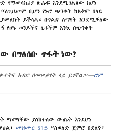
አንድ የማመሳከሪያ ጽሑፍ እንደሚገልጸው ከሆነ
 “ለጊዜውም ቢሆን የኑሮ ጭንቀት ከአቅም በላይ
ሊያመለክት ይችላል። በግልጽ ለማየት እንደሚቻለው
ኝ የሆኑ ወንዶችና ሴቶችም እንኳ በጭንቀት
ው በግለሰቡ ጥፋት ነው?
ቃተትና አብሮ በመሠቃየት ላይ ይገኛል።’—
ሮም
ስት ማመፃቸው ያስከተለው ውጤት እንደሆነ
 ያህል፣
መዝሙር 51:5
“ስወለድ ጀምሮ በደለኛ፣