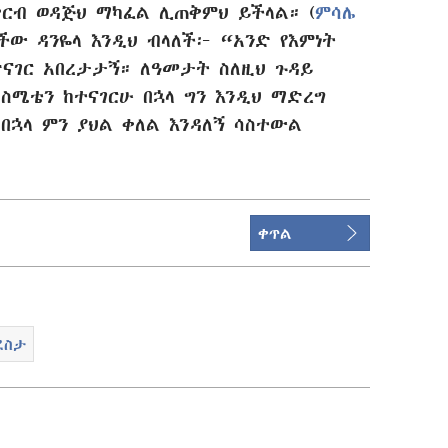
ርብ ወዳጅህ ማካፈል ሊጠቅምህ ይችላል። (
ምሳሌ
ችው ዳንዬላ እንዲህ ብላለች፦ “አንድ የእምነት
ድናገር አበረታታኝ። ለዓመታት ስለዚህ ጉዳይ
ስሜቴን ከተናገርሁ በኋላ ግን እንዲህ ማድረግ
 በኋላ ምን ያህል ቀለል እንዳለኝ ሳስተውል
ቀጥል
ደስታ