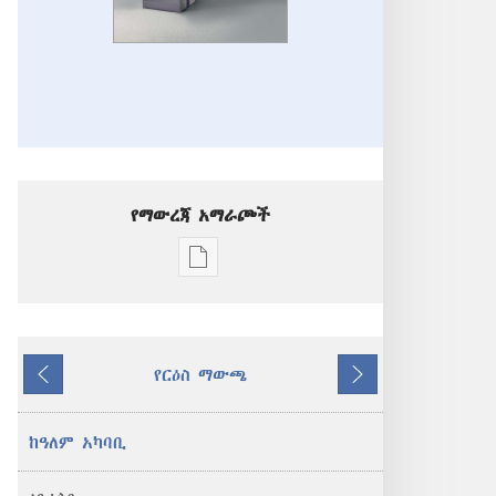
የማውረጃ አማራጮች
የሕትመት
ውጤቶችን
ማውረድ
የሚቻልባቸው
የርዕስ ማውጫ
አማራጮች
ተመለስ
ቀጥል
ንቁ!
በገንዘብ
ከዓለም አካባቢ
ሊገዙ
የማይችሉ