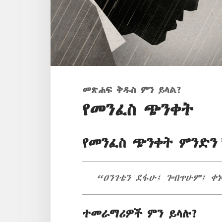
መጽሐፍ ቅዱስ ምን ይላል?
የመንፈስ ጭንቀት
የመንፈስ ጭንቀት ምንድን 
“ዐንገቴን ደፋሁ፤ ጐበጥሁም፤ ቀ
ተመራማሪዎች ምን ይላሉ?