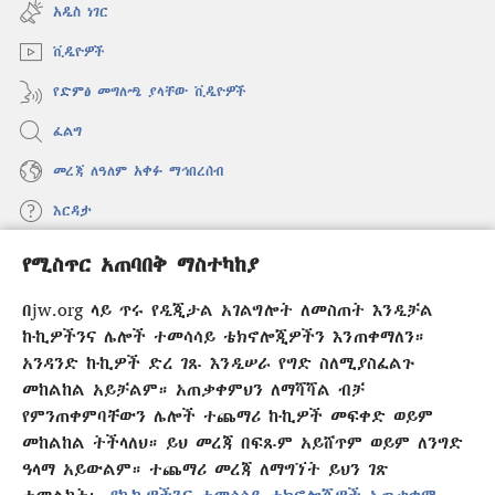
ዊንዶው
አዲስ ነገር
ክፈት)
ቪዲዮዎች
የድምፅ መግለጫ ያላቸው ቪዲዮዎች
ፈልግ
መረጃ ለዓለም አቀፉ ማኅበረሰብ
እርዳታ
የሚስጥር አጠባበቅ ማስተካከያ
መዋጮዎች
(አዲስ
ዊንዶው
በjw.org ላይ ጥሩ የዲጂታል አገልግሎት ለመስጠት እንዲቻል
ክፈት)
የመጠበቂያ ግንብ የኢንተርኔት ቤተ መጻሕፍት
ኩኪዎችንና ሌሎች ተመሳሳይ ቴክኖሎጂዎችን እንጠቀማለን።
(አዲስ
ዊንዶው
አንዳንድ ኩኪዎች ድረ ገጹ እንዲሠራ የግድ ስለሚያስፈልጉ
®
JW Hub
ክፈት)
መከልከል አይቻልም። አጠቃቀምህን ለማሻሻል ብቻ
(አዲስ
ዊንዶው
የምንጠቀምባቸውን ሌሎች ተጨማሪ ኩኪዎች መፍቀድ ወይም
®
JW Library
አፕሊኬሽን
ክፈት)
መከልከል ትችላለህ። ይህ መረጃ በፍጹም አይሸጥም ወይም ለንግድ
ዓላማ አይውልም። ተጨማሪ መረጃ ለማግኘት ይህን ገጽ