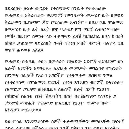
በደረሰበት ሁኔታ ውርደት የተሰማውና በንዴት የተቃጠለው
ሞሐመድ፣ አቅራቢያው ወደሚገኝ የመንግሥት መሥሪያ ቤት በመሄድ
ቅሬታውን ቢያሰማም ጆሮ የሚሰጠው አላገኘም። በዚህ ጊዜ ሞሐመድ
ከመሥሪያ ቤቱ ፊት ለፊት ሆኖ “ታዲያ ምን ሠርቼ ልብላ?” ብሎ
ጮኸ። ከዚያም ሰውነቱ ላይ ተቀጣጣይ ፈሳሽ ካርከፈከፈ በኋላ ክብሪት
ለኮሰ። ቃጠሎው ባደረሰበት ጉዳት የተነሳ ሦስት ሳምንት ባልሞላ ጊዜ
ውስጥ ሕይወቱ አለፈ።
ሞሐመድ ቡአዚዚ ተስፋ በመቁረጥ የወሰደው እርምጃ ቱኒዝያንም ሆነ
ሌሎች አገሮችን አናግቷል። ለአገሪቱ መንግሥት መገልበጥ ምክንያት
የሆነውና በሌሎች የአረብ አገሮችም የተዛመተው ሕዝባዊ ዓመፅ
የተቆሰቆሰው በሞሐመድ ድርጊት የተነሳ እንደሆነ ብዙዎች ይናገራሉ።
የአውሮፓ ፓርላማ ለቡአዚዚና ለሌሎች አራት ሰዎች የ2011
የሳከሮቭ የሐሳብ ነፃነት ሽልማትን ሰጠ፤ በተጨማሪም የለንደኑ
ዘ
ታይምስ
መጽሔት ሞሐመድ ቡአዚዚን የ2011 የዓመቱ ሰው
እንዲሆን መርጦታል።
ይህ ምሳሌ እንደሚያሳየው ሰዎች ተቃውሟቸውን መግለጻቸው ከፍተኛ
ኃይል ሊኖረው ይችላል። ይሁን እንጂ ከቅርብ ጊዜ ወዲህ አገራትን