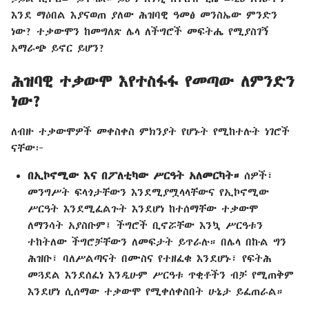
እንደ ማዕበል እያናወጠ ያለው ሕዝባዊ ዓመፅ መንስኤው ምንድን
ነው? ተቃውሞን ከመግለጽ ሌላ ለችግሮች መፍትሔ የሚያስገኝ
አማራጭ ይኖር ይሆን?
ሕዝባዊ ተቃውሞ እየተስፋፋ የመጣው ለምንድን
ነው?
ለብዙ ተቃውሞዎች መቀስቀስ ምክንያት የሆኑት የሚከተሉት ነገሮች
ናቸው፦
በኢኮኖሚው እና በፖለቲካው ሥርዓት አለመርካት።
ሰዎች፣
መንግሥት ፍላጎታቸውን እንደሚያሟላላቸውና የኢኮኖሚው
ሥርዓት እንደሚፈልጉት እንደሆነ ከተሰማቸው ተቃውሞ
ለማንሳት አያስቡም፤ ችግሮች ቢኖሯቸው እንኳ ሥርዓቱን
ተከትለው ችግሮቻቸውን ለመፍታት ይጥራሉ። በሌላ በኩል ግን
ሕዝቡ፣ ባለሥልጣናት በሙስና የተዘፈቁ እንደሆኑ፣ የፍትሕ
መጓደል እንደሰፈነ እንዲሁም ሥርዓቱ ጥቂቶችን ብቻ የሚጠቅም
እንደሆነ ሲሰማው ተቃውሞ የሚቀሰቀስበት ሁኔታ ይፈጠራል።