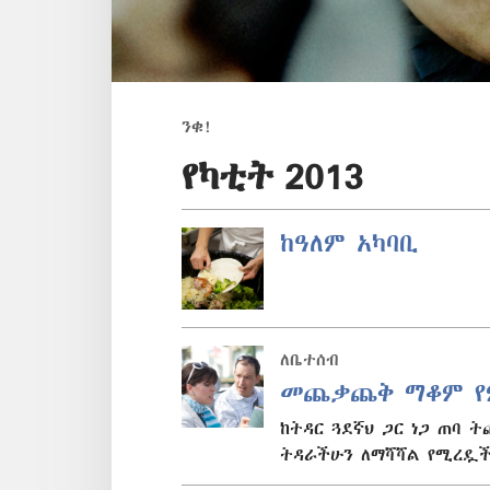
ንቁ!
የካቲት 2013
ከዓለም አካባቢ
ለቤተሰብ
መጨቃጨቅ ማቆም የ
ከትዳር ጓደኛህ ጋር ነጋ ጠባ
ትዳራችሁን ለማሻሻል የሚረዷች