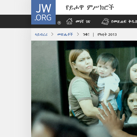
JW.ORG
የይሖዋ ምሥክሮች
መነሻ ገጽ
የመጽሐፍ ቅዱስ
ላይብረሪ
መጽሔቶች
ንቁ! | የካቲት 2013