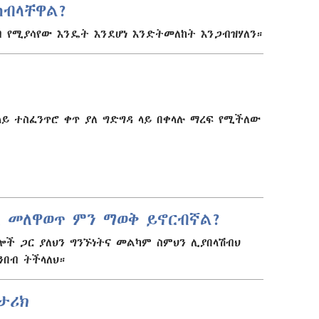
ስብላቸዋል?
 የሚያሳየው እንዴት እንደሆነ እንድትመለከት እንጋብዝሃለን።
 ላይ ተስፈንጥሮ ቀጥ ያለ ግድግዳ ላይ በቀላሉ ማረፍ የሚችለው
ለ መለዋወጥ ምን ማወቅ ይኖርብኛል?
ች ጋር ያለህን ግንኙነትና መልካም ስምህን ሊያበላሽብህ
ንበብ ትችላለህ።
ታሪክ