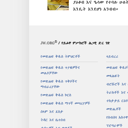
ያዕቆብ እና ዔሳው የተባሉ ሁ
እንዴት እንደሆነ አንብብ።
®
JW.ORG
/ የይሖዋ ምሥክሮች ሕጋዊ ድረ ገጽ
የመጽሐፍ ቅዱስ ትምህርቶች
ላይብረሪ
የመጽሐፍ ቅዱስ ጥያቄዎችና
መጽሐፍ ቅዱሶ
መልሶቻቸው
መጻሕፍት
የመጽሐፍ ቅዱስ ጥቅሶችና
ብሮሹሮች እና
ማብራሪያቸው
ትራክቶች እና
የመጽሐፍ ቅዱስ ኮርስ
ተከታታይ ርዕ
የመጽሐፍ ቅዱስ ማጥኛ መሣሪያዎች
መጽሔቶች
ሰላም እና ደስታ
የስብሰባ አስተ
ትዳር እና ቤተሰብ
ፕሮግራሞች