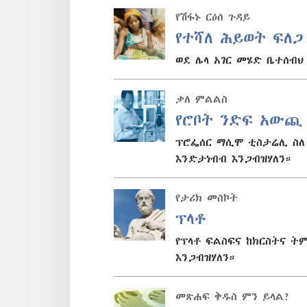
የሽፋኑ ርዕሰ ጉዳይ
የተሻለ ሕይወት ፍለጋ
ወደ ሌላ አገር መሄድ ቤተሰብ
ቃለ ምልልስ
የሮቦት ንድፍ አውጪ 
ፕሮፌሰር ማሲሞ ቲስታሬሊ ስለ 
እንድታነብብ እንጋብዝሃለን።
የታሪክ መስኮት
ፕላቶ
የፕላቶ ፍልስፍና ከክርስትና ት
እንጋብዝሃለን።
መጽሐፍ ቅዱስ ምን ይላል?