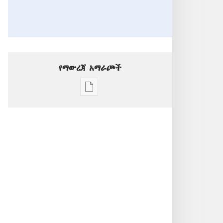
የማውረጃ አማራጮች
የሕትመት
ውጤቶችን
ማውረድ
የሚቻልባቸው
አማራጮች
ንቁ!
የካቲት 2013