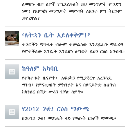
ለመሆኑ ብዙ ሰዎች የሚጸልዩለት ይህ መንግሥት ምንድን
ነው? የአምላክ መንግሥት መምጣት ለአንተ ምን ትርጉም
ይኖረዋል?
‘ለትኋን ቤት አይለቀቅም!
’
ትኋኖችን ማጥፋት ብሎም ተመልሰው እንዳይራቡ ማድረግ
የምትችለው እንዴት እንደሆነ ለማወቅ ይህን ርዕስ አንብብ።
ከዓለም አካባቢ
የተካተቱት ዜናዎች፦ አፍሪካን የሚያቋርጥ አረንጓዴ
ግንብ፣ የምናዛጋበት ምክንያት እና በዩናይትድ ሰቴትስ
ከካንሰር በሽታ መዳን የቻሉ ሰዎች።
የ2012
ንቁ!
ርዕስ ማውጫ
በ2012
ንቁ!
መጽሔት ላይ የወጡት ርዕሶች ማውጫ።