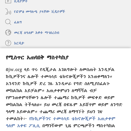
ቪዲዮዎች
የድምፅ መግለጫ ያላቸው ቪዲዮዎች
ፈልግ
መረጃ ለዓለም አቀፉ ማኅበረሰብ
እርዳታ
የሚስጥር አጠባበቅ ማስተካከያ
መዋጮዎች
(አዲስ
ዊንዶው
በjw.org ላይ ጥሩ የዲጂታል አገልግሎት ለመስጠት እንዲቻል
ክፈት)
የመጠበቂያ ግንብ የኢንተርኔት ቤተ መጻሕፍት
ኩኪዎችንና ሌሎች ተመሳሳይ ቴክኖሎጂዎችን እንጠቀማለን።
(አዲስ
ዊንዶው
አንዳንድ ኩኪዎች ድረ ገጹ እንዲሠራ የግድ ስለሚያስፈልጉ
®
JW Hub
ክፈት)
(አዲስ
መከልከል አይቻልም። አጠቃቀምህን ለማሻሻል ብቻ
ዊንዶው
የምንጠቀምባቸውን ሌሎች ተጨማሪ ኩኪዎች መፍቀድ ወይም
®
JW Library
አፕሊኬሽን
ክፈት)
መከልከል ትችላለህ። ይህ መረጃ በፍጹም አይሸጥም ወይም ለንግድ
ዓላማ አይውልም። ተጨማሪ መረጃ ለማግኘት ይህን ገጽ
ተመልከት፦
የኩኪዎችንና ተመሳሳይ ቴክኖሎጂዎች አጠቃቀም
ዓለም አቀፍ ፖሊሲ
በማንኛውም ጊዜ ምርጫዎችን ማስተካከል
Copyright
© 2026 Watch Tower Bible and Tract Society of Pennsylvania.