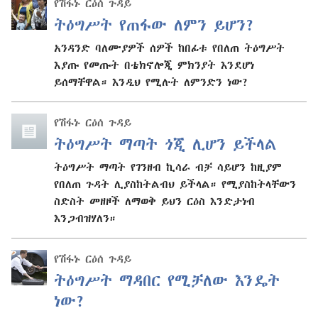
የሽፋኑ ርዕሰ ጉዳይ
ትዕግሥት የጠፋው ለምን ይሆን?
አንዳንድ ባለሙያዎች ሰዎች ከበፊቱ የበለጠ ትዕግሥት
እያጡ የመጡት በቴክኖሎጂ ምክንያት እንደሆነ
ይሰማቸዋል። እንዲህ የሚሉት ለምንድን ነው?
የሽፋኑ ርዕሰ ጉዳይ
ትዕግሥት ማጣት ጎጂ ሊሆን ይችላል
ትዕግሥት ማጣት የገንዘብ ኪሳራ ብቻ ሳይሆን ከዚያም
የበለጠ ጉዳት ሊያስከትልብህ ይችላል። የሚያስከትላቸውን
ስድስት መዘዞች ለማወቅ ይህን ርዕስ እንድታነብ
እንጋብዝሃለን።
የሽፋኑ ርዕሰ ጉዳይ
ትዕግሥት ማዳበር የሚቻለው እንዴት
ነው?