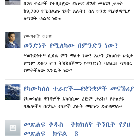
በ26 ጥራዞች የተዘጋጀው
የአሦር ቋንቋ መዝገበ ቃላት
ከ9,700 የሚበልጡ ገጾች አሉት! ስለ ጥንቷ ሜሶጶጣሚያ
ለማወቅ ቁልፍ ነው።
የወጣቶች ጥያቄ
ወንድነት የሚለካው በምንድን ነው?
“ወንድነት” ሲባል ምን ማለት ነው? አሁን ያለህበት ሁኔታ
ምንም ይሁን ምን ትክክለኛውን የወንድነት ባሕርይ ማዳበር
የምትችለው እንዴት ነው?
የካውካሰስ ተራሮች—የቋንቋዎች መናኸሪያ
የካውካሰስ ቋንቋዎች አካባቢው ረጅም ታሪክ፣ የተለያዩ
ባሕሎችና በርካታ ጎሳዎች ያሉት መሆኑን ይጠቁማሉ።
መጽሐፍ ቅዱስ—ትክክለኛ ትንቢት የያዘ
መጽሐፍ—ክፍል—8