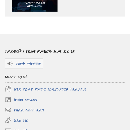
ንቁ!
ታኅሣሥ 2012
®
JW.ORG
/ የይሖዋ ምሥክሮች ሕጋዊ ድረ ገጽ
የገጽታ ማስተካከያ
አቋራጭ ሊንኮች
አንድ የይሖዋ ምሥክር እንዲያነጋግርህ ትፈልጋለህ?
ስብሰባ ለመፈለግ
(አዲስ
ዊንዶው
የክልል ስብሰባ ፈልግ
(አዲስ
ክፈት)
ዊንዶው
አዲስ ነገር
ክፈት)