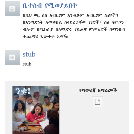
ቤተሰብ የሚወያይበት
በዚህ ወር ስለ አብርሃም እንዲሁም አብርሃም ሌሎችን
በእንግድነት ለመቀበል ስላደረጋቸው ነገሮች፣ ስለ ሳምሶን
ብሎም በሜክሲኮ ስለሚኖሩ የይሖዋ ምሥክሮች በማንበብ
ተጨማሪ እውቀት አግኝ።
stub
stub
የማውረጃ አማራጮች
የሕትመት
ውጤቶችን
ማውረድ
የሚቻልባቸው
አማራጮች