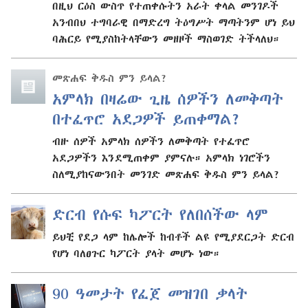
በዚህ ርዕስ ውስጥ የተጠቀሱትን አራት ቀላል መንገዶች
አንብበህ ተግባራዊ በማድረግ ትዕግሥት ማጣትንም ሆነ ይህ
ባሕርይ የሚያስከትላቸውን መዘዞች ማስወገድ ትችላለህ።
መጽሐፍ ቅዱስ ምን ይላል?
አምላክ በዛሬው ጊዜ ሰዎችን ለመቅጣት
በተፈጥሮ አደጋዎች ይጠቀማል?
ብዙ ሰዎች አምላክ ሰዎችን ለመቅጣት የተፈጥሮ
አደጋዎችን እንደሚጠቀም ያምናሉ። አምላክ ነገሮችን
ስለሚያከናውንበት መንገድ መጽሐፍ ቅዱስ ምን ይላል?
ድርብ የሱፍ ካፖርት የለበሰችው ላም
ይህቺ የደጋ ላም ከሌሎች ከብቶች ልዩ የሚያደርጋት ድርብ
የሆነ ባለፀጉር ካፖርት ያላት መሆኑ ነው።
90 ዓመታት የፈጀ መዝገበ ቃላት