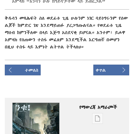
አምላክ “እንባን ሁሉ ከዓይኖቻቸው ላይ ይጠርጋል”
ቅዱሳን መጻሕፍት ስለ ወደፊቱ ጊዜ ሁሉንም ነገር ባይነግሩንም የሰው
ልጆች ከምድር ገጽ እንደማይጠፉ ያረጋግጡልናል። የወደፊቱ ጊዜ
ማሰብ ከምንችለው በላይ እጅግ አስደናቂ ይሆናል። አንተም፣ ይሖዋ
አምላክ የሰጠውን ተስፋ መፈጸም እንደሚችል እርግጠኛ በመሆን
በዚህ ተስፋ ላይ እምነት ልትጥል ትችላለህ።
ተመለስ
ቀጥል
የማውረጃ አማራጮች
የሕትመት
ውጤቶችን