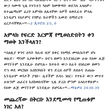
ውኃ ባመጣ ጊዜ የጥንቱን ዓለም ከመቅጣት ወደኋላ አላለም።
በተጨማሪም ፈሪሃ አምላክ ለሌላቸው ሰዎች ለወደፊቱ ምሳሌ
እንዲሆን የሰዶምና የገሞራ ከተሞችን አመድ በማድረግ
ፈርዶባቸዋል።”​—
2 ጴጥሮስ 2:5, 6
አምላክ የፍርድ እርምጃ የሚወስድበትን ቀን
ማወቅ እንችላለን?
“ስለዚያ ቀንና ሰዓት ከአብ ብቻ በቀር የሰማይ መላእክትም ሆኑ
ወልድ፣ ማንም አያውቅም። በኖኅ ዘመን እንደነበረው ሁሉ የሰው ልጅ
መገኘትም እንደዚሁ ይሆናል። ከጥፋት ውኃ በፊት በነበረው ዘመን
ኖኅ ወደ መርከቡ እስከገባበት ቀን ድረስ ሰዎች ይበሉና ይጠጡ
እንዲሁም ወንዶች ያገቡ፣ ሴቶችም ይዳሩ ነበር፤ የጥፋት ውኃ መጥቶ
ሁሉንም ጠራርጎ እስከወሰዳቸው ጊዜ ድረስ ምንም አላስተዋሉም።
የሰው ልጅ መገኘትም እንደዚሁ ይሆናል።”​—
ማቴዎስ 24:36-39
መጨረሻው በቅርቡ እንደሚመጣ የሚጠቁም
ነገር አለ?