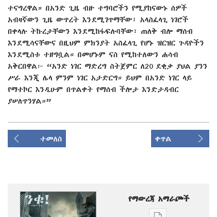
ተናግረዋል። በአንድ ጊዜ ብዙ ተግባሮችን የሚያከናውኑ ሰዎች
አብዛኛውን ጊዜ ውጥረት እንደሚገጥማቸው፣ አላስፈላጊ ነገሮች
በቀላሉ ትኩረታቸውን እንደሚከፋፍሉባቸው፣ ጠለቅ ብሎ ማሰብ
እንደሚሳናቸውና በዚህም ምክንያት አስፈላጊ የሆኑ ዝርዝር ጉዳዮችን
እንደሚስቱ ተዘግቧል። በመሆኑም ናስ የሚከተለውን ሐሳብ
አቅርበዋል፦ “አንድ ነገር ማድረግ ስትጀምር ለ20 ደቂቃ ያህል ያንን
ሥራ እንጂ ሌላ ምንም ነገር አታድርግ። ይህም በአንድ ነገር ላይ
የማተኮር እንዲሁም በጥልቀት የማሰብ ችሎታ እንድታዳብር
ያሠለጥንሃል።”
ተመለስ
ቀጥል
የማውረጃ አማራጮች