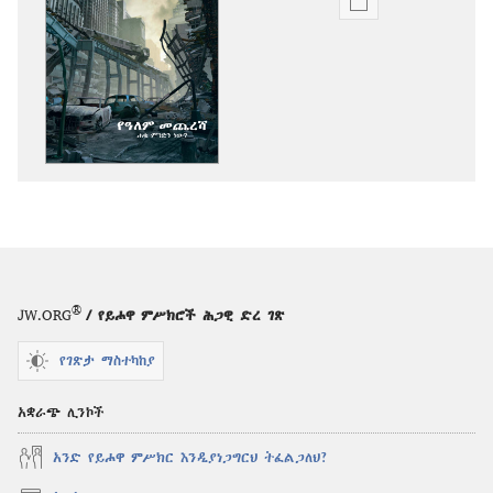
የሕትመት
ውጤቶችን
ማውረድ
የሚቻልባቸው
አማራጮች
ንቁ!
መስከረም 2012
®
JW.ORG
/ የይሖዋ ምሥክሮች ሕጋዊ ድረ ገጽ
የገጽታ ማስተካከያ
አቋራጭ ሊንኮች
አንድ የይሖዋ ምሥክር እንዲያነጋግርህ ትፈልጋለህ?