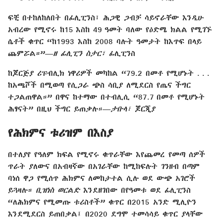
ፍቺ በተከለከለበት በፊሊፒንስ፣ ሕጋዊ ጋብቻ ሳይኖራቸው እንዲሁ
አብረው የሚኖሩ ከ15 እስከ 49 ዓመት ባለው የዕድሜ ክልል የሚገኙ
ሴቶች ቁጥር “ከ1993 እስከ 2008 ባሉት ዓመታት ከእጥፍ በላይ
ጨምሯል።”—
ዘ ፊሊፒን ስታር፣
ፊሊፒንስ
ከጆርጅያ ሪፑብሊክ ነዋሪዎች መካከል “79.2 በመቶ የሚሆኑት . . .
ከአጫሾች በሚወጣ የሲጋራ ጭስ ሳቢያ ለሚደርስ የጤና ችግር
ተጋልጠዋል።” በዋና ከተማው በተብሊሲ “87.7 በመቶ የሚሆኑት
ሕፃናት” በዚህ ችግር ይጠቃሉ።—
ታቡላ፣
ጆርጂያ
የሕክምና ቱሪዝም በእስያ
በተለያየ የዓለም ክፍል የሚኖሩ ቁጥራቸው እየጨመረ የመጣ ሰዎች
ጥራት ያለውና በአብዛኛው በአገራቸው ከሚከፍሉት ገንዘብ በጣም
ባነሰ ዋጋ የሚሰጥ ሕክምና ለመከታተል ሲሉ ወደ ውጭ አገሮች
ይጓዛሉ።
ቢዝነስ ወርልድ
እንደዘገበው በየዓመቱ ወደ ፊሊፒንስ
“ለሕክምና የሚመጡ ቱሪስቶች” ቁጥር በ2015 አንድ ሚሊዮን
እንደሚደርስ ይጠበቃል፤ በ2020 ደግሞ ተመሳሳይ ቁጥር ያላቸው