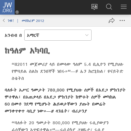
JW.ORG
ግባ
(አዲስ
የድረ
JW.ORG
መ
ዊንዶው
ገጹን
ላይ
አሳ
ንቁ! | መስከረም 2012
ክፈት)
ቋንቋ
መፈለጊያ
ለውጥ
አንብብ በ
ከዓለም አካባቢ
“በ2011 መጀመሪያ ላይ በመላው ዓለም 5.4 ቢሊዮን የሚያህሉ
የሞባይል ስልክ ደንበኞች ነበሩ።”—
ዩ ኤን ክሮኒክል፣
ዩናይትድ
ስቴትስ
ባለፉት አሥር ዓመታት 780,000 የሚያህሉ ሰዎች በአደጋ ምክንያት
ሞተዋል፤ በአጠቃላይ በአደጋ ምክንያት ከሞቱት ሰዎች መካከል
60 በመቶ ገደማ የሚሆኑት ሕይወታቸውን ያጡት በመሬት
መንቀጥቀጥ ሳቢያ ነው።—
ዘ ላንሴት፣
ብሪታንያ
“ባለፉት 20 ዓመታት 800,000 የሚያህሉ ሩሲያውያን
ራሳቸውን አጥፍተዋል።”—
ሩሲስካያ ጋዝዬታ፣
ሩሲያ