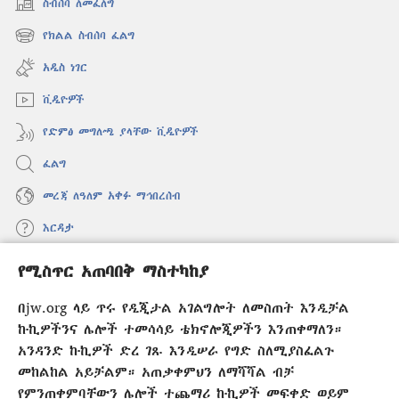
ስብሰባ ለመፈለግ
(አዲስ
ዊንዶው
የክልል ስብሰባ ፈልግ
(አዲስ
ክፈት)
ዊንዶው
አዲስ ነገር
ክፈት)
ቪዲዮዎች
የድምፅ መግለጫ ያላቸው ቪዲዮዎች
ፈልግ
መረጃ ለዓለም አቀፉ ማኅበረሰብ
እርዳታ
የሚስጥር አጠባበቅ ማስተካከያ
መዋጮዎች
(አዲስ
ዊንዶው
በjw.org ላይ ጥሩ የዲጂታል አገልግሎት ለመስጠት እንዲቻል
ክፈት)
የመጠበቂያ ግንብ የኢንተርኔት ቤተ መጻሕፍት
ኩኪዎችንና ሌሎች ተመሳሳይ ቴክኖሎጂዎችን እንጠቀማለን።
(አዲስ
ዊንዶው
አንዳንድ ኩኪዎች ድረ ገጹ እንዲሠራ የግድ ስለሚያስፈልጉ
®
JW Hub
ክፈት)
መከልከል አይቻልም። አጠቃቀምህን ለማሻሻል ብቻ
(አዲስ
ዊንዶው
የምንጠቀምባቸውን ሌሎች ተጨማሪ ኩኪዎች መፍቀድ ወይም
®