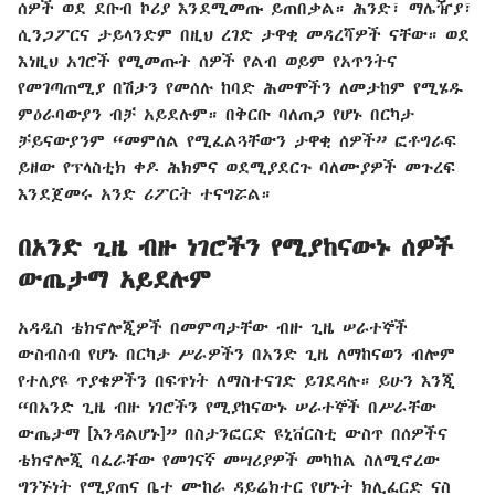
ሰዎች ወደ ደቡብ ኮሪያ እንደሚመጡ ይጠበቃል። ሕንድ፣ ማሌዥያ፣
ሲንጋፖርና ታይላንድም በዚህ ረገድ ታዋቂ መዳረሻዎች ናቸው። ወደ
እነዚህ አገሮች የሚመጡት ሰዎች የልብ ወይም የአጥንትና
የመገጣጠሚያ በሽታን የመሰሉ ከባድ ሕመሞችን ለመታከም የሚሄዱ
ምዕራባውያን ብቻ አይደሉም። በቅርቡ ባለጠጋ የሆኑ በርካታ
ቻይናውያንም “መምሰል የሚፈልጓቸውን ታዋቂ ሰዎች” ፎቶግራፍ
ይዘው የፕላስቲክ ቀዶ ሕክምና ወደሚያደርጉ ባለሙያዎች መጉረፍ
እንደጀመሩ አንድ ሪፖርት ተናግሯል።
በአንድ ጊዜ ብዙ ነገሮችን የሚያከናውኑ ሰዎች
ውጤታማ አይደሉም
አዳዲስ ቴክኖሎጂዎች በመምጣታቸው ብዙ ጊዜ ሠራተኞች
ውስብስብ የሆኑ በርካታ ሥራዎችን በአንድ ጊዜ ለማከናወን ብሎም
የተለያዩ ጥያቄዎችን በፍጥነት ለማስተናገድ ይገደዳሉ። ይሁን እንጂ
“በአንድ ጊዜ ብዙ ነገሮችን የሚያከናውኑ ሠራተኞች በሥራቸው
ውጤታማ [እንዳልሆኑ]” በስታንፎርድ ዩኒቨርስቲ ውስጥ በሰዎችና
ቴክኖሎጂ ባፈራቸው የመገናኛ መሣሪያዎች መካከል ስለሚኖረው
ግንኙነት የሚያጠና ቤተ ሙከራ ዳይሬክተር የሆኑት ክሊፈርድ ናስ