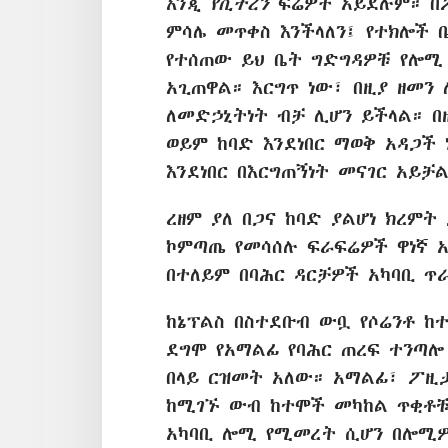
እንጂ
የሲትረን
ፍሬዎች አይደሉም። በፖ
ምሳሌ መጥቀስ እንችላለን፤ የተክሎች ቤ
የተሰጠው ይህ ቤት ግድግዳዎቹ የሎሚ 
አጊጠዋል። እርግጥ ነው፣ በዚያ ዘመ
ለመድኃኒትነት ብቻ ሊሆን ይችላል። በ
ወይም ከባድ እንደነበር ማወቅ አዳጋች
እንደነበር በእርግጠኝነት መናገር አይቻ
ረዘም ያለ በጋና ከባድ ያልሆነ ክረምት
ኮምጣጤ የመሳሰሉ ፍራፍሬዎች ዋነኛ 
በተለይም በባሕር ዳርቻዎች አካባቢ 
ከኔፕልስ በስተደቡብ ውቧ የሶሬንቶ ከ
ደግሞ
የአማልፊ የባሕር ጠረፍ ተንጣሎ
በላይ ርዝመት አለው። አማልፊ፣ ፖዚታ
ከሚገኙ ውብ ከተሞች መካከል ጥቂቶቹ 
አካባቢ ሎሚ የሚመረት ሲሆን በሎሚ