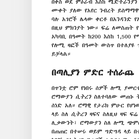
በቀስ ወደ ምዕራብ እስከ ሜድትራንያን
ሙቀት ያለው የአየር ንብረት ይስማማዋ
ባሉ አገሮች ሌላው ቀርቶ በአንዳንድ የ
በዚህ ምክንያት ነው። ፍሬ ለመስጠት የ
አካባቢ በዓመት ከ200 እስከ 1,500
የሎሚ ዛፎች በዓመት ውስጥ በተለያዩ
ይቻላል።
በጣሊያን ምድር ተሰራጨ
በጥንቷ ሮም የነበሩ ሰዎች ሎሚ ያመርቱ
ሮማውያን
ሲትረን
ስለተባለው መጠኑ ት
ሰነድ አለ። ሮማዊ የታሪክ ምሁር የሆ
ላይ ስለ
ሲትረን
ዛፍና ስለዚህ ዛፍ ፍ
ሊቃውንት፣ ሮማውያን ስለ ሎሚ ጭምር
በጠጠር በተሠሩ ወይም ግድግዳ ላይ በ