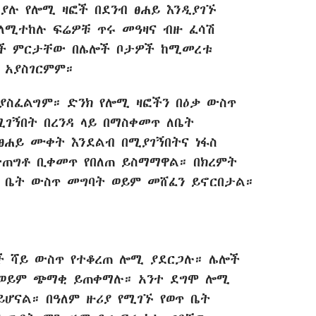
 ያሉ የሎሚ ዛፎች በደንብ ፀሐይ እንዲያገኙ
ስለሚተከሉ ፍሬዎቹ ጥሩ መዓዛና ብዙ ፈሳሽ
ዎች ምርታቸው በሌሎች ቦታዎች ከሚመረቱ
 አያስገርምም።
አያስፈልግም። ድንክ የሎሚ ዛፎችን በዕቃ ውስጥ
ገኝበት በረንዳ ላይ በማስቀመጥ ለቤት
ፀሐይ ሙቀት እንደልብ በሚያገኝበትና ነፋስ
ተጠግቶ ቢቀመጥ የበለጠ ይስማማዋል። በክረምት
ን ቤት ውስጥ መግባት ወይም መሸፈን ይኖርበታል።
ች ሻይ ውስጥ የተቆረጠ ሎሚ ያደርጋሉ። ሌሎች
 ወይም ጭማቂ ይጠቀማሉ። አንተ ደግሞ ሎሚ
ሆናል። በዓለም ዙሪያ የሚገኙ የወጥ ቤት