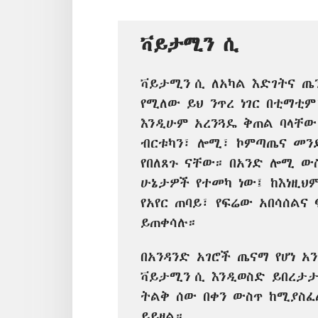
ቫይታሚን ሲ
ቫይታሚን ሲ ለአካል እድገትና ጤንነ
የሚለው ይህ ንጥረ ነገር በቲማቲም
እንዲሁም አረንጓዴ ቅጠል ባላቸው
ብርቱካን፣ ሎሚ፣ ኮምጣጤና መንደ
የበለጸጉ ናቸው። በአንድ ሎሚ ው
ሁኔታዎች የተመካ ነው፤ ከእነዚህ
የአየር ጠባይ፣ የፍሬው አበሳሰልና
ይጠቀሳሉ።
በአንዳንድ አገሮች ጤናማ የሆነ አ
ቫይታሚን ሲ እንዲወስድ ይበረታ
ትልቅ ሰው በቀን ውስጥ ከሚያስፈ
ይይዛል።