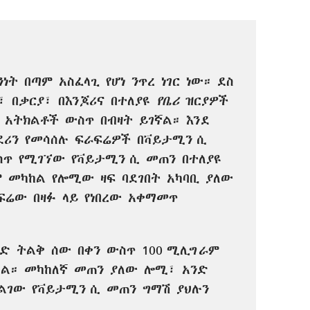
ት በጣም አስፈላጊ የሆነ ንጥረ ነገር ነው። ደስ
፣ በቃርያ፣ በእንጆሪና በተለያዩ
የቤሪ
ዝርያዎች
 አትክልቶች ውስጥ በብዛት ይገኛል። እንደ
ሪን የመሳሰሉ ፍራፍሬዎች በቫይታሚን ሲ
ስጥ የሚገኘው የቫይታሚን ሲ መጠን በተለያዩ
ም መካከል የሎሚው ዛፍ ባደገበት አካባቢ ያለው
 ፍሬው በዛፉ ላይ የነበረው አቀማመጥ
ንድ ትልቅ ሰው በቀን ውስጥ 100 ሚሊግራም
ታል። መካከለኛ መጠን ያለው ሎሚ፣ አንድ
ልገው የቫይታሚን ሲ መጠን ግማሽ ያህሉን