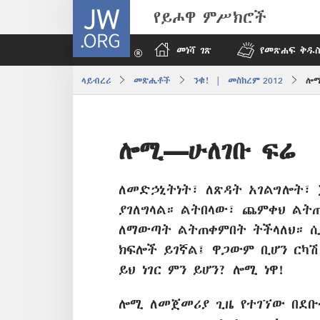
JW.ORG
የይሖዋ ምሥክሮች
መነሻ ገጽ
የመጽሐፍ ቅዱስ
ላይብረሪ
መጽሔቶች
ንቁ! | መስከረም 2012
ሎሚ
ሎሚ—ሁለገቡ ፍሬ
ለመድኃኒትነት፣ ለጽዳት አገልግሎት፣
ያገለግላል። ልትበላው፣ ጨምቀህ ልት
ለማውጣት ልትጠቀምበት ትችላለህ። ሲ
ክፍሎች ይገኛል፤ ዋጋውም ቢሆን ርካሽ
ይህ ነገር ምን ይሆን? ሎሚ ነዋ!
ሎሚ ለመጀመሪያ ጊዜ የተገኘው በደቡ