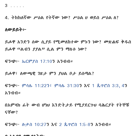
3 ․․․․․
4. ትክክለኛው ሥዕል የትኛው ነው? ሥዕል ሀ ወይስ ሥዕል ለ?
ለውይይት፦
ይሖዋ አንድን ሰው ሲያይ የሚመለከተው ምኑን ነው? መጽሐፍ ቅዱስ
ይሖዋ “ልብን ያያል” ሲል ምን ማለቱ ነው?
ፍንጭ፦
ኤርምያስ 17:10
⁠ን አንብብ።
ይሖዋ፣ ለውጫዊ ገጽታ ምን ያህል ቦታ ይሰጣል?
ፍንጭ፦
ምሳሌ 11:22⁠ን፤
ምሳሌ 31:30
⁠ን እና
1 ጴጥሮስ 3:3, 4
⁠ን
አንብብ።
በአምላክ ፊት ውብ ሆነህ እንድትታይ የሚያደርጉህ ባሕርያት የትኞቹ
ናቸው?
ፍንጭ፦
ሉቃስ 10:27
⁠ን እና
2 ጴጥሮስ 1:5-8
⁠ን አንብብ።