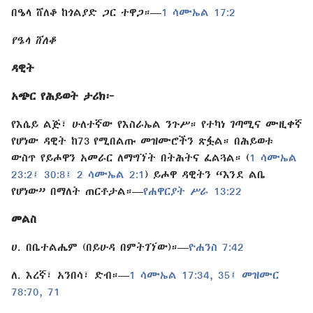
በዔላ ሸለቆ ከጎልያድ ጋር ተዋጋ።​—
1 ሳሙኤል 17:2
የዔላ ሸለቆ
ዳዊት
አጭር የሕይወት ታሪክ፦
የእሴይ ልጅ፣ ሁለተኛው የእስራኤል ንጉሥ። የተካነ ገጣሚና ሙዚቀኛ
የሆነው ዳዊት ከ73 የሚበልጡ መዝሙሮችን ጽፏል። በሕይወቱ
ውስጥ የይሖዋን አመራር ለማግኘት በትሕትና ፈልጓል። (
1 ሳሙኤል
23:2፤
30:8፤
2 ሳሙኤል 2:1
) ይሖዋ ዳዊትን “እንደ ልቤ
የሆነው” በማለት ጠርቶታል።​—
የሐዋርያት ሥራ 13:22
መልስ
ሀ. በቤተልሔም (በይሁዳ በምትገኘው)።​—
ዮሐንስ 7:42
ለ. እረኛ፣ አንበሳ፣ ድብ።​—
1 ሳሙኤል 17:34, 35፤
መዝሙር
78:70, 71