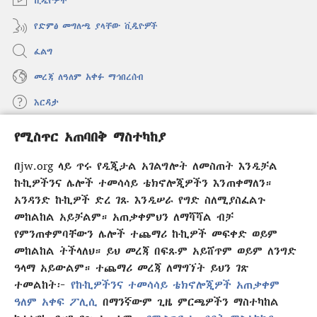
ቪዲዮዎች
የድምፅ መግለጫ ያላቸው ቪዲዮዎች
ፈልግ
መረጃ ለዓለም አቀፉ ማኅበረሰብ
እርዳታ
የሚስጥር አጠባበቅ ማስተካከያ
መዋጮዎች
(አዲስ
ዊንዶው
በjw.org ላይ ጥሩ የዲጂታል አገልግሎት ለመስጠት እንዲቻል
ክፈት)
የመጠበቂያ ግንብ የኢንተርኔት ቤተ መጻሕፍት
ኩኪዎችንና ሌሎች ተመሳሳይ ቴክኖሎጂዎችን እንጠቀማለን።
(አዲስ
ዊንዶው
አንዳንድ ኩኪዎች ድረ ገጹ እንዲሠራ የግድ ስለሚያስፈልጉ
®
JW Hub
ክፈት)
(አዲስ
መከልከል አይቻልም። አጠቃቀምህን ለማሻሻል ብቻ
ዊንዶው
የምንጠቀምባቸውን ሌሎች ተጨማሪ ኩኪዎች መፍቀድ ወይም
®
JW Library
አፕሊኬሽን
ክፈት)
መከልከል ትችላለህ። ይህ መረጃ በፍጹም አይሸጥም ወይም ለንግድ
ዓላማ አይውልም። ተጨማሪ መረጃ ለማግኘት ይህን ገጽ
ተመልከት፦
የኩኪዎችንና ተመሳሳይ ቴክኖሎጂዎች አጠቃቀም
ዓለም አቀፍ ፖሊሲ
በማንኛውም ጊዜ ምርጫዎችን ማስተካከል
Copyright
© 2026 Watch Tower Bible and Tract Society of Pennsylvania.