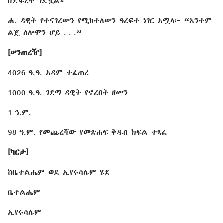
በድፍረት ገድሏል።
ሐ. ዳዊት የተናገረውን የሚከተለውን ዓረፍተ ነገር አሟላ፦ “አንተም
ልጄ ሰሎሞን ሆይ . . .”
[ሠንጠረዥ]
4026 ዓ.ዓ. አዳም ተፈጠረ
1000 ዓ.ዓ. ገደማ ዳዊት የኖረበት ዘመን
1 ዓ.ም.
98 ዓ.ም. የመጨረሻው የመጽሐፍ ቅዱስ ክፍል ተጻፈ
[ካርታ]
ከቤተልሔም ወደ ኢየሩሳሌም ሄደ
ቤተልሔም
ኢየሩሳሌም