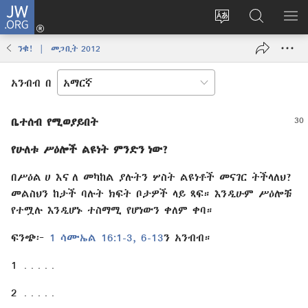
JW.ORG
ግባ
(አዲስ
የድረ
JW.ORG
መ
ዊንዶው
ገጹን
ላይ
አሳ
ንቁ! | መጋቢት 2012
ክፈት)
ቋንቋ
መፈለጊያ
ለውጥ
አንብብ በ
ቤተሰብ የሚወያይበት
የሁለቱ ሥዕሎች ልዩነት ምንድን ነው?
በሥዕል ሀ እና ለ መካከል ያሉትን ሦስት ልዩነቶች መናገር ትችላለህ?
መልስህን ከታች ባሉት ክፍት ቦታዎች ላይ ጻፍ። እንዲሁም ሥዕሎቹ
የተሟሉ እንዲሆኑ ተስማሚ የሆነውን ቀለም ቀባ።
ፍንጭ፦
1 ሳሙኤል 16:1-3,
6-13
⁠ን አንብብ።
1 ․․․․․
2 ․․․․․