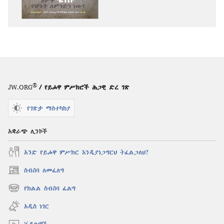
ንቁ!
መጋቢት 2012
®
JW.ORG
/ የይሖዋ ምሥክሮች ሕጋዊ ድረ ገጽ
የገጽታ ማስተካከያ
አቋራጭ ሊንኮች
አንድ የይሖዋ ምሥክር እንዲያነጋግርህ ትፈልጋለህ?
ስብሰባ ለመፈለግ
(አዲስ
ዊንዶው
የክልል ስብሰባ ፈልግ
(አዲስ
ክፈት)
ዊንዶው
አዲስ ነገር
ክፈት)