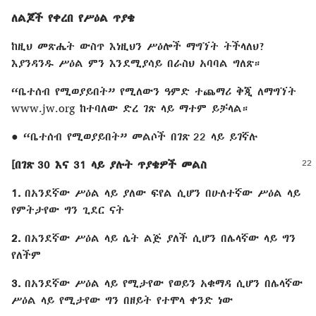
ለልጆች የቀረበ የሥዕል ጥያቄ
ከዚህ መጽሔት ውስጥ እነዚህን ሥዕሎች ማግኘት ትችላለህ?
እያንዳንዱ ሥዕል ምን እንደሚያሳይ በራስህ አባባል ግለጽ።
“ቤተሰብ የሚወያይበት” የሚለውን ዓምድ ተጨማሪ ቅጂ ለማግኘት
www.jw.org ከተባለው ድረ ገጽ ላይ ማተም ይቻላል።
● “ቤተሰብ የሚወያይበት” መልሶች በገጽ 22 ላይ ይገኛሉ
[በገጽ 30 እና 31 ላይ ያሉት ጥያቄዎች መልስ
1.
በአንደኛው ሥዕል ላይ ያለው ፍየል ሲሆን በሁለተኛው ሥዕል ላይ
የምትታየው ግን ጊደር ናት
2.
በአንደኛው ሥዕል ላይ ሴት ልጅ ያለች ሲሆን በሌላኛው ላይ ግን
የለችም
3.
በአንደኛው ሥዕል ላይ የሚታየው የወይን አቁማዳ ሲሆን በሌላኛው
ሥዕል ላይ የሚታየው ግን በዘይት የተሞላ ቀንድ ነው