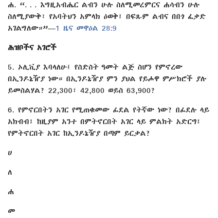
ሐ. “. . . እግዚአብሔር ልብን ሁሉ ስለሚመረምርና ሐሳብን ሁሉ
ስለሚያውቅ፣ የአባትህን አምላክ ዕወቅ፤ በፍጹም ልብና በበጎ ፈቃድ
አገልግለው።”​—
1 ዜና መዋዕል 28:9
ሕዝቦችና አገሮች
5. ኦሊቪያ እባላለሁ፤ የስድስት ዓመት ልጅ ስሆን የምኖረው
በኢንዶኔዥያ ነው። በኢንዶኔዥያ ምን ያህል የይሖዋ ምሥክሮች ያሉ
ይመስልሃል? 22,300፣ 42,800 ወይስ 63,900?
6. የምኖርበትን አገር የሚጠቁመው ፊደል የትኛው ነው? በፊደሉ ላይ
አክብብ፤ ከዚያም አንተ በምትኖርበት አገር ላይ ምልክት አድርግ፤
የምትኖርበት አገር ከኢንዶኔዥያ በጣም ይርቃል?
ሀ
ለ
ሐ
መ