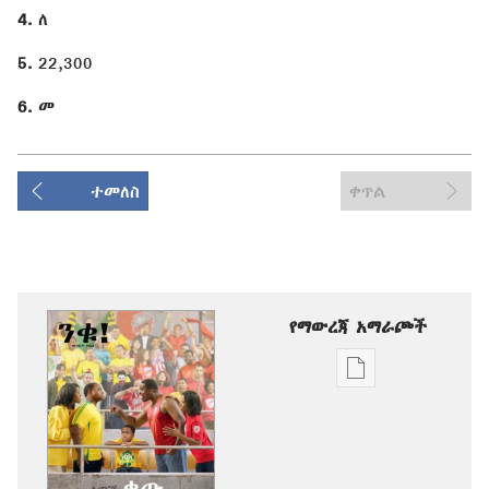
4.
ለ
5.
22,300
6.
መ
ተመለስ
ቀጥል
የማውረጃ አማራጮች
የሕትመት
ውጤቶችን
ማውረድ
የሚቻልባቸው
አማራጮች