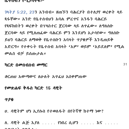
ቤተሰብን የሚያሳትፍ፦
ገላትያ 5:22, 23
⁠ን አንብብ። ዘጠኙን ባሕርያት በተለያየ ወረቀት ላይ
ጻፋቸው። አንድ የቤተሰብህን አባል ምረጥና አንዱን ባሕርይ
የጻፍክበትን ወረቀት በፕላስተር ጀርባው ላይ ለጥፈው። ለግለሰቡ
ጀርባው ላይ የሚለጠፈው ባሕርይ ምን እንደሆነ አታሳየው። ግለሰቡ
ይህን ባሕርይ ለማወቅ የቤተሰቡን አባላት ጥያቄዎች እንዲጠይቅ
አድርግ። የተቀሩት የቤተሰብ አባላት ‘አዎ’ ወይም ‘አይደለም’ የሚል
መልስ ብቻ ይሰጡታል።
ካርድ በመሰብሰብ መማር
ቆርጠህ አውጣውና ለሁለት አጥፈህ አስቀምጠው
የመጽሐፍ ቅዱስ ካርድ 15 ዳዊት
ጥያቄ
ሀ. ዳዊትም ሆነ ኢየሱስ የተወለዱት በየትኛዋ ከተማ ነው?
ለ. ዳዊት ልጅ እያለ ․․․․․ የነበረ ሲሆን ․․․․․ እና ․․․․․