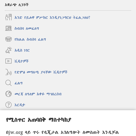
አቋራጭ ሊንኮች
አንድ የይሖዋ ምሥክር እንዲያነጋግርህ ትፈልጋለህ?
ስብሰባ ለመፈለግ
(አዲስ
ዊንዶው
የክልል ስብሰባ ፈልግ
(አዲስ
ክፈት)
ዊንዶው
አዲስ ነገር
ክፈት)
ቪዲዮዎች
የድምፅ መግለጫ ያላቸው ቪዲዮዎች
ፈልግ
መረጃ ለዓለም አቀፉ ማኅበረሰብ
እርዳታ
የሚስጥር አጠባበቅ ማስተካከያ
መዋጮዎች
(አዲስ
ዊንዶው
በjw.org ላይ ጥሩ የዲጂታል አገልግሎት ለመስጠት እንዲቻል
ክፈት)