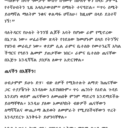
“ባለፉት ሰባት ዓመታት ውስጥ በዓመት ከሁለት ቀን በላይ ታምሜ
የተኛሁበትን ጊዜ አላስታውስም” በማለት ተናግሯል። “ጥሩ ስሜት
ይሰማኛል ማለትም ንቁና ቀልጣፋ ሆኛለሁ፤ ከዚህም በላይ ደስተኛ
ነኝ!”
ባለትዳርና የሁለት ትንንሽ ልጆች አባት የሆነው ራም የሚኖረው
በኔፓል ነው። ሠፈራቸው ጽዳት የጎደለው ከመሆኑም በላይ የትንኝና
የዝንብ መራቢያ ነው። ቀደም ሲል ራምና ቤተሰቡ የመተንፈሻ አካል
ችግርና የዓይን ሕመም ያጠቃቸው ነበር። ራምና ቤተሰቡ ጤናቸው
በእጅጉ እንዲሻሻል ያስቻለ ለውጥ አድርገዋል።
ጤናችን በእጃችን!
ሀብታምም ይሁኑ ድሃ፣ ብዙ ሰዎች የሚከተሉት ልማድ ከጤናቸው
ጋር ተያያዥነት እንዳለው አይገነዘቡም። ጥሩ ጤንነት የዕድል ጉዳይ
እንደሆነ ወይም ጤናቸውን ለመጠበቅ ምንም ማድረግ እንደማይችሉ
ይሰማቸዋል። እንዲህ ያለው አመለካከት ብዙዎች ጤናቸውን
ለማሻሻልና ውጤታማ ሕይወት ለመምራት የሚያስችላቸውን ጥረት
እንዳያደርጉ እንቅፋት ይሆንባቸዋል።