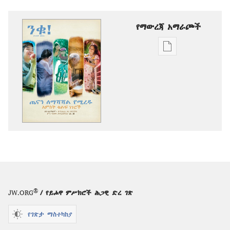
የማውረጃ አማራጮች
የሕትመት
ውጤቶችን
ማውረድ
የሚቻልባቸው
አማራጮች
ንቁ!
መጋቢት 2011
®
JW.ORG
/ የይሖዋ ምሥክሮች ሕጋዊ ድረ ገጽ
የገጽታ ማስተካከያ