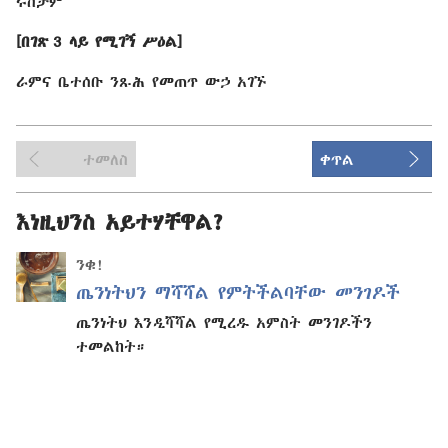
ሩስታም
[በገጽ 3 ላይ የሚገኝ ሥዕል]
ራምና ቤተሰቡ ንጹሕ የመጠጥ ውኃ አገኙ
ተመለስ
ቀጥል
እነዚህንስ አይተሃቸዋል?
ንቁ!
ጤንነትህን ማሻሻል የምትችልባቸው መንገዶች
ጤንነትህ እንዲሻሻል የሚረዱ አምስት መንገዶችን
ተመልከት።