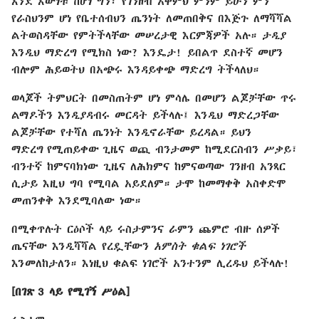
እንደ እውነቱ ከሆነ ግን፣ የገንዘብ አቅምህ ምንም ይሁን ምን
የራስህንም ሆነ የቤተሰብህን ጤንነት ለመጠበቅና በእጅጉ ለማሻሻል
ልትወስዳቸው የምትችላቸው መሠረታዊ እርምጃዎች አሉ። ታዲያ
እንዲህ ማድረግ የሚክስ ነው? እንዴታ! ይበልጥ ደስተኛ መሆን
ብሎም ሕይወትህ በአጭሩ እንዳይቀጭ ማድረግ ትችላለህ።
ወላጆች ትምህርት በመስጠትም ሆነ ምሳሌ በመሆን ልጆቻቸው ጥሩ
ልማዶችን እንዲያዳብሩ መርዳት ይችላሉ፤ እንዲህ ማድረጋቸው
ልጆቻቸው የተሻለ ጤንነት እንዲኖራቸው ይረዳል። ይህን
ማድረግ የሚጠይቀው ጊዜና ወጪ ብንታመም ከሚደርስብን ሥቃይ፣
ብንተኛ ከምናባክነው ጊዜና ለሕክምና ከምናወጣው ገንዘብ አንጻር
ሲታይ እዚህ ግባ የሚባል አይደለም። ታሞ ከመማቀቅ አስቀድሞ
መጠንቀቅ እንደሚባለው ነው።
በሚቀጥሉት ርዕሶች ላይ ሩስታምንና ራምን ጨምሮ ብዙ ሰዎች
ጤናቸው እንዲሻሻል የረዷቸውን
አምስት ቁልፍ ነገሮች
እንመለከታለን። እነዚህ ቁልፍ ነገሮች አንተንም ሊረዱህ ይችላሉ!
[በገጽ 3 ላይ የሚገኝ ሥዕል]