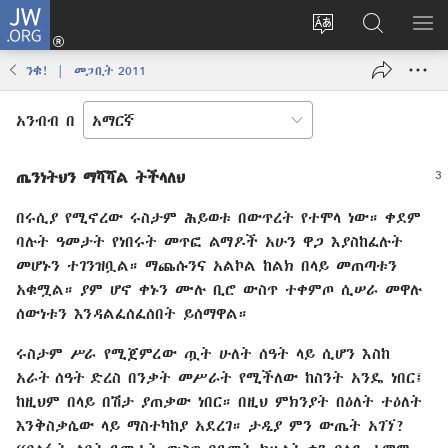
JW.ORG
ግባ
(አዲስ
የድረ
JW.ORG
መ
ዊንዶው
ገጹን
ላይ
አሳ
ንቁ! | መጋቢት 2011
ክፈት)
ቋንቋ
መፈለጊያ
ለውጥ
አንብብ በ
ጤንነትህን ማሻሻል ትችላለህ
በሩሲያ የሚኖረው ሩስታም ሕይወቱ በውጥረት የተሞላ ነው። ቀደም
ባሉት ዓመታት የነበሩት መጥፎ ልማዶች አሁን ዋጋ እያስከፈሉት
መሆኑን ተገንዝቧል። ማጨሱንና አልኮል ከልክ በላይ መጠጣቱን
አቁሟል። ያም ሆኖ ቀኑን ሙሉ ቢሮ ውስጥ ተቀምጦ ሲሠራ መዋሉ
ሰውነቱን እንዳልፈሰፈሰበት ይሰማዋል።
ሩስታም ሥራ የሚጀምረው ጧት ሁለት ሰዓት ላይ ሲሆን እስከ
አራት ሰዓት ድረስ በንቃት መሥራት የሚችለው ከስንት አንዴ ነበር፤
ከዚህም በላይ በሽታ ያጠቃው ነበር። በዚህ ምክንያት በዕለት ተዕለት
እንቅስቃሴው ላይ ማስተካከያ አደረገ። ታዲያ ምን ውጤት አገኘ?