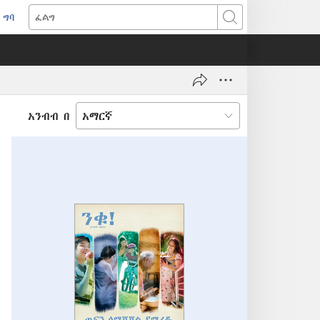
ግባ
(አዲስ
ፈልግ
ዊንዶው
ክፈት)
አንብብ በ