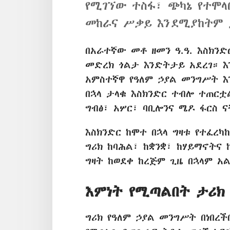
የሚገኘው ተስፋ፣ ጭካኔ የተሞላ
መከራና ሥቃይ እንደሚያከትም 
በአራተኛው መቶ ዘመን ዓ.ዓ. እስክንድ
መድረክ ጎልታ እንድትታይ አደረገ። 
አምስተኛዋ የዓለም ኃያል መንግሥት እ
በኋላ ታላቁ እስክንድር ተብሎ ተጠርቷል
ግብፅ፣ አሦር፣ ባቢሎንና ሜዶ ፋርስ 
እስክንድር ከሞተ በኋላ ግዛቱ የተፈረካ
ግሪክ ከባሕል፣ ከቋንቋ፣ ከሃይማኖትና
ግዛት ከወደቀ ከረጅም ጊዜ በኋላም አ
እምነት የሚጣልበት ታሪክ
ግሪክ የዓለም ኃያል መንግሥት በነበረችበ