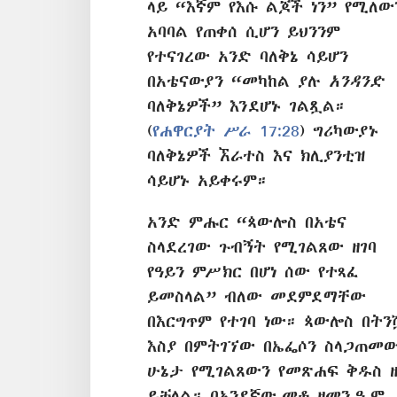
ላይ “እኛም የእሱ ልጆች ነን” የሚለው
አባባል የጠቀሰ ሲሆን ይህንንም
የተናገረው አንድ ባለቅኔ ሳይሆን
በአቴናውያን “መካከል ያሉ
አንዳንድ
ባለቅኔዎች” እንደሆኑ ገልጿል።
(
የሐዋርያት ሥራ 17:28
) ግሪካውያኑ
ባለቅኔዎች ኧራተስ እና ክሊያንቲዝ
ሳይሆኑ አይቀሩም።
አንድ ምሑር “ጳውሎስ በአቴና
ስላደረገው ጉብኝት የሚገልጸው ዘገባ
የዓይን ምሥክር በሆነ ሰው የተጻፈ
ይመስላል” ብለው መደምደማቸው
በእርግጥም የተገባ ነው። ጳውሎስ በትን
እስያ በምትገኘው በኤፌሶን ስላጋጠመ
ሁኔታ የሚገልጸውን የመጽሐፍ ቅዱስ ዘ
ይቻላል። በአንደኛው መቶ ዘመን ዓ.ም.