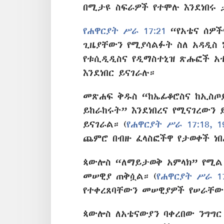
በሚታዩ ስፍራዎች የተሞሉ እንደነበሩ 
የሐዋርያት ሥራ 17:21
“የአቴና ሰዎች
ጊዜያቸውን የሚያሳልፉት ስለ አዳዲስ 
የቱሲዲዲስና የዲማስተኒዝ ጽሑፎች አቴ
እንደነበር ይናገራሉ።
መጽሐፍ ቅዱስ “ከኤፊቆሮስና ከኢስጦይ
ይከራከሩት” እንደነበረና የሚናገረውን
ይናገራል። (
የሐዋርያት ሥራ 17:18, 1
ጨምሮ በብዙ ፈላስፎችዋ የታወቀች ነበ
ጳውሎስ “ለማይታወቅ አምላክ” የሚል 
መሠዊያ ጠቅሷል። (
የሐዋርያት ሥራ 17
የተቀረጸባቸውን መሠዊያዎች የሠራቸው
ጳውሎስ ለአቴናውያን ባቀረበው ንግግር