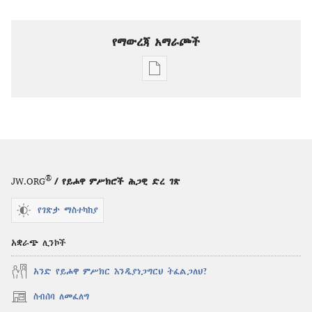
የማውረጃ አማራጮች
የሕትመት
ውጤቶችን
ማውረድ
የሚቻልባቸው
አማራጮች
ንቁ!
ሚያዝያ 2010
®
JW.ORG
/ የይሖዋ ምሥክሮች ሕጋዊ ድረ ገጽ
የገጽታ ማስተካከያ
አቋራጭ ሊንኮች
አንድ የይሖዋ ምሥክር እንዲያነጋግርህ ትፈልጋለህ?
ስብሰባ ለመፈለግ
(አዲስ