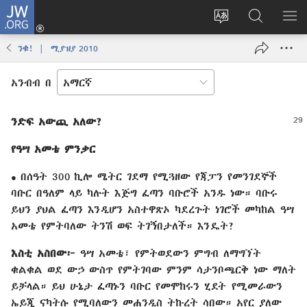
JW.ORG
ግባ
(አዲስ
የድረ
JW.ORG
መ
ዊንዶው
ገጹን
ላይ
አሳ
ንቁ! | ሚያዝያ 2010
ክፈት)
ቋንቋ
መፈለጊያ
ለውጥ
አንብብ በ
ንድፍ አውጪ አለው?
የዓሣ አመቴ ምንቃር
በሰዓት 300 ኪሎ ሜትር ገደማ የሚጓዘው የጃፓን የመንገደኞች
●
ባቡር በዓለም ላይ ካሉት እጅግ ፈጣን ባቡሮች አንዱ ነው። ባቡሩ
ይህን ያህል ፈጣን እንዲሆን አስተዋጽኦ ካደረጉት ነገሮች መካከል ዓሣ
አመቴ የምትባለው ትንሽ ወፍ ትገኝበታለች። እንዴት?
እስቲ አስበው፦
ዓሣ አመቴ፣ የምትወደውን ምግብ ለማግኘት
ቁልቁል ወደ ውኃ ውስጥ የምትገባው ምንም ሳታንቦጫርቅ ነው ማለት
ይቻላል። ይህ ሁኔታ ፈጣኑን ባቡር የመሞከሩን ሂደት የሚመራውን
ኤይጂ ናካትሱ የሚባለውን መሐንዲስ ትኩረት ሳበው። አየር ያለው