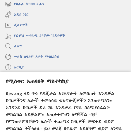
ዊንዶው
የክልል ስብሰባ ፈልግ
(አዲስ
ክፈት)
ዊንዶው
አዲስ ነገር
ክፈት)
ቪዲዮዎች
የድምፅ መግለጫ ያላቸው ቪዲዮዎች
ፈልግ
መረጃ ለዓለም አቀፉ ማኅበረሰብ
እርዳታ
የሚስጥር አጠባበቅ ማስተካከያ
መዋጮዎች
(አዲስ
ዊንዶው
በjw.org ላይ ጥሩ የዲጂታል አገልግሎት ለመስጠት እንዲቻል
ክፈት)
የመጠበቂያ ግንብ የኢንተርኔት ቤተ መጻሕፍት
ኩኪዎችንና ሌሎች ተመሳሳይ ቴክኖሎጂዎችን እንጠቀማለን።
(አዲስ
ዊንዶው
አንዳንድ ኩኪዎች ድረ ገጹ እንዲሠራ የግድ ስለሚያስፈልጉ
®
JW Hub
ክፈት)
መከልከል አይቻልም። አጠቃቀምህን ለማሻሻል ብቻ
(አዲስ
ዊንዶው
የምንጠቀምባቸውን ሌሎች ተጨማሪ ኩኪዎች መፍቀድ ወይም
®
JW Library
አፕሊኬሽን
ክፈት)
መከልከል ትችላለህ። ይህ መረጃ በፍጹም አይሸጥም ወይም ለንግድ