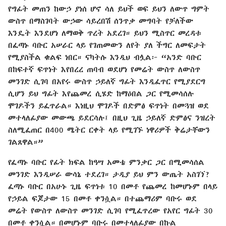
የግፊት መጠን ከውኃ ያነሰ ሆኖ ሳለ ይህች ወፍ ይህን ለውጥ ግምት
ውስጥ በማስገባት ውኃው ሳይረበሽ ሰንጥቃ መግባት የቻለችው
እንዴት እንደሆነ ለማወቅ ጥረት አደረገ። ይህን ሚስጥር መረዳቱ
በፈጣኑ ባቡር አሠራር ላይ የገጠመውን ለየት ያለ ችግር ለመፍታት
የሚያስችል ቁልፍ ነበር። ናካትሱ እንዲህ ብሏል፦ “አንድ ባቡር
በከፍተኛ ፍጥነት እየበረረ ጠባብ ወደሆነ የመሬት ውስጥ ለውስጥ
መንገድ ሲገባ በአየሩ ውስጥ ኃይለኛ ግፊት እንዲፈጥር የሚያደርግ
ሲሆን ይህ ግፊት እየጨመረ ሲሄድ ከማዕበል ጋር የሚመሳሰሉ
ሞገዶችን ይፈጥራል። እነዚህ ሞገዶች በድምፅ ፍጥነት በመጓዝ ወደ
መተላለፊያው መውጫ ይደርሳሉ፤ በዚህ ጊዜ ኃይለኛ ድምፅና ንዝረት
ስለሚፈጠር በ400 ሜትር ርቀት ላይ የሚገኙ ነዋሪዎች ቅሬታቸውን
ገልጸዋል።”
የፈጣኑ ባቡር የፊት ክፍል ከዓሣ አመቴ ምንቃር ጋር በሚመሳሰል
መንገድ እንዲሠራ ውሳኔ ተደረገ። ታዲያ ይህ ምን ውጤት አስገኘ?
ፈጣኑ ባቡር በአሁኑ ጊዜ ፍጥነቱ 10 በመቶ የጨመረ ከመሆኑም በላይ
የኃይል ፍጆታው 15 በመቶ ቀንሷል። በተጨማሪም ባቡሩ ወደ
መሬት የውስጥ ለውስጥ መንገድ ሲገባ የሚፈጥረው የአየር ግፊት 30
በመቶ ቀንሷል። በመሆኑም ባቡሩ በመተላለፊያው በኩል