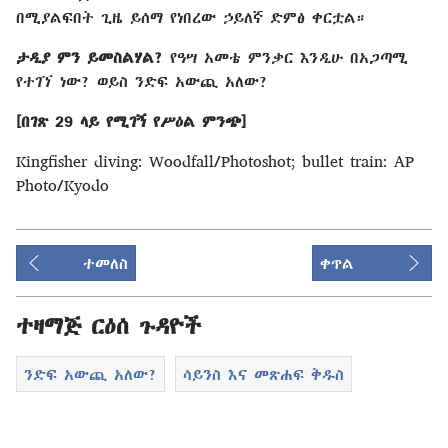
በሚያልፍበት ጊዜ ይሰማ የነበረው ኃይለኛ ድምፅ ቀርቷል።
ታዲያ ምን ይመስልሃል?
የዓሣ አመቴ ምንቃር እንዲሁ በአጋጣሚ
የተገኘ ነው? ወይስ ንድፍ አውጪ አለው?
[በገጽ 29 ላይ የሚገኝ የሥዕል ምንጭ]
Kingfisher diving: Woodfall/Photoshot; bullet train: AP
Photo/Kyodo
ተመለስ
ቀጥል
ተዛማጅ ርዕሰ ጉዳዮች
ንድፍ አውጪ አለው?
ሳይንስ እና መጽሐፍ ቅዱስ