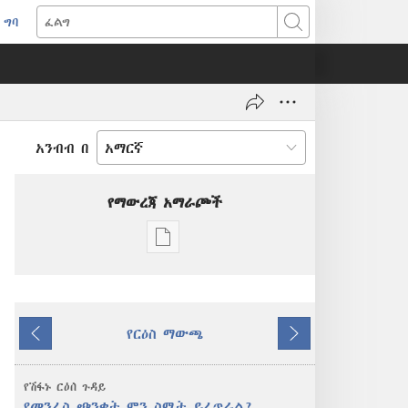
ግባ
(አዲስ
ፈልግ
ዊንዶው
ክፈት)
አንብብ በ
የማውረጃ አማራጮች
የሕትመት
ውጤቶችን
ማውረድ
የሚቻልባቸው
የርዕስ ማውጫ
አማራጮች
ተመለስ
ቀጥል
ንቁ!
ሐምሌ 2009
የሽፋኑ ርዕሰ ጉዳይ
የመንፈስ ጭንቀት ምን ስሜት ይፈጥራል?