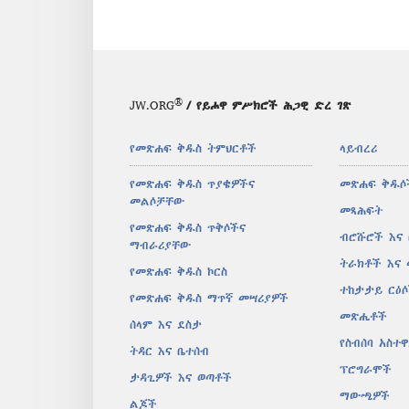
®
JW.ORG
/ የይሖዋ ምሥክሮች ሕጋዊ ድረ ገጽ
የመጽሐፍ ቅዱስ ትምህርቶች
ላይብረሪ
የመጽሐፍ ቅዱስ ጥያቄዎችና
መጽሐፍ ቅዱሶ
መልሶቻቸው
መጻሕፍት
የመጽሐፍ ቅዱስ ጥቅሶችና
ብሮሹሮች እና
ማብራሪያቸው
ትራክቶች እና
የመጽሐፍ ቅዱስ ኮርስ
ተከታታይ ርዕ
የመጽሐፍ ቅዱስ ማጥኛ መሣሪያዎች
መጽሔቶች
ሰላም እና ደስታ
የስብሰባ አስተ
ትዳር እና ቤተሰብ
ፕሮግራሞች
ታዳጊዎች እና ወጣቶች
ማውጫዎች
ልጆች