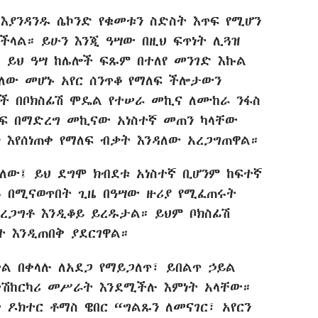
በእያንዳንዱ ሴኮንድ የቁመቱን ስድስት እጥፍ የሚሆን
ችላል። ይሁን እንጂ ዓሣው በዚህ ፍጥነት ሊጓዝ
። ይህ ዓሣ ከሌሎች ፍጹም በተለየ መንገድ እኩል
ያለው መሆኑ አየር ሰንጥቆ የማለፍ ችሎታውን
 በቦክስፊሽ ሞዴል የተሠራ መኪና ለሙከራ ንፋስ
ፍ በማድረግ መኪናው አነስተኛ መጠን ካላቸው
 እየሰነጠቀ የማለፍ ብቃት እንዳለው አረጋግጠዋል።
 አለው፤ ይህ ደግሞ ክብደቱ አነስተኛ ቢሆንም ከፍተኛ
ሩ በሚናወጥበት ጊዜ በዓሣው ዙሪያ የሚፈጠሩት
ተረጋግቶ እንዲቆይ ይረዱታል። ይህም ቦክስፊሽ
ት እንዲጠበቅ ያደርገዋል።
ል በቀላሉ ለአደጋ የማይጋለጥ፣ ይበልጥ ኃይል
ተሽከርካሪ መሥራት እንደሚችሉ እምነት አላቸው።
 ዶክተር ቶማስ ዌበር “ግልጹን ለመናገር፣ አየርን