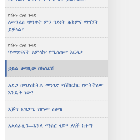
የሽፋኑ ርዕሰ ጉዳይ
ለመንፈስ ጭንቀት ምን ዓይነት ሕክምና ማግኘት
ይቻላል?
የሽፋኑ ርዕሰ ጉዳይ
‘የመጽናናት አምላክ’ የሚሰጠው እርዳታ
ኃይል ቆጣቢው ቦክስፊሽ
አደጋ በማያስከትል መንገድ ማሽከርከር የምትችለው
እንዴት ነው?
እጅግ አዝጋሚ የሆነው ስሎዝ
አልባራሲን—እንደ “ንስር ጎጆ” ያለች ከተማ