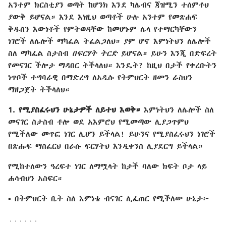
አንተም ክርስቲያን ወጣት ከሆንክ እንደ ካሌብና ጃዝሚን ተሰምቶህ
ያውቅ ይሆናል። እንደ እነዚህ ወጣቶች ሁሉ አንተም የመጽሐፍ
ቅዱስን እውነቶች የምትወዳቸው ከመሆኑም ሌላ የተማርካቸውን
ነገሮች ለሌሎች ማካፈል ትፈልጋለህ። ያም ሆኖ እምነትህን ለሌሎች
ስለ ማካፈል ስታስብ
በፍርሃት ትርድ
ይሆናል። ይሁን እንጂ በድፍረት
የመናገር ችሎታ ማዳበር ትችላለህ። እንዴት? ከዚህ በታች የቀረቡትን
ነጥቦች ተግባራዊ በማድረግ ለአዲሱ የትምህርት ዘመን ራስህን
ማዘጋጀት ትችላለህ።
1. የሚያስፈሩህን ሁኔታዎች ለይተህ እወቅ።
እምነትህን ለሌሎች ስለ
መናገር ስታስብ ቶሎ ወደ አእምሮህ የሚመጣው ሊያጋጥምህ
የሚችለው መጥፎ ነገር ሊሆን ይችላል! ይሁንና የሚያስፈሩህን ነገሮች
በጽሑፍ ማስፈርህ በራሱ ፍርሃትህ እንዲቀንስ ሊያደርግ ይችላል።
የሚከተለውን ዓረፍተ ነገር ለማሟላት ከታች ባለው ክፍት ቦታ ላይ
ሐሳብህን አስፍር።
▪ በትምህርት ቤት ስለ እምነቴ ብናገር ሊፈጠር የሚችለው ሁኔታ፦
․․․․․․