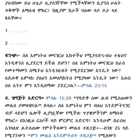
ያሰብከው ይህ ሁኔታ ሊያስገኛቸው የሚችላቸውን ቢያንስ ሁለት
ጥቅሞች ለማሰብ ሞክር፤ ከዚያም ከታች ባለው ባዶ ቦታ ላይ
ጻፋቸው።
1 ․․․․․․
2 ․․․․․․
ፍንጭ፦
ስለ እምነትህ መናገርህ እኩዮችህ የሚያሳድሩብህ ተጽዕኖ
እንዲቀንስ ሊያደርግ ይችል ይሆን? ስለ እምነትህ መናገርህ በራስ
የመተማመን ስሜትህ እንዲጎለብት የሚያደርገው እንዴት ነው?
ለይሖዋ አምላክ ያለህን አመለካከትስ የሚነካው እንዴት ነው? እሱስ
ስለ አንተ ምን እንዲሰማው ያደርጋል?—
ምሳሌ 23:15
4. ዝግጅት አድርግ።
ምሳሌ 15:28
“የጻድቅ ሰው ልብ የሚሰጠውን
መልስ ያመዛዝናል” ይላል። ስለ እምነትህ ምን ብለህ እንደምትናገር
ብቻ ሳይሆን ሌሎች ሊያነሷቸው የሚችሉ ጥያቄዎችንም ለማሰብ
ሞክር። በእነዚህ ርዕሶች ላይ ምርምር አድርግ፤ እንዲሁም በራስህ
አገላለጽ ልትሰጠው የምትችለውን መልስ ተዘጋጅ።—በገጽ 25 ላይ
የሚገኘውን
“ምን መልስ እንደምትሰጥ ተዘጋጅ”
የሚለውን