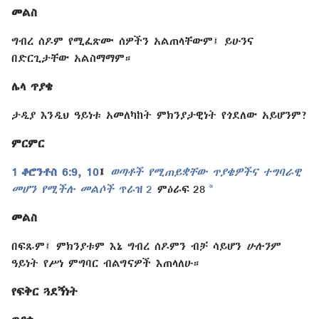
መልስ
ግብረ ሰዶም የሚፈጽሙ ሰዎችን አልጠላቸውም፤ ይሁንና
በድርጊታቸው አልስማማም።
ሌላ ጥያቄ
ታዲያ እንዲህ ዓይነቱ አመለካከት ምክንያታዊነት የጎደለው አይሆንም?
ምርምር
1 ቆሮንቶስ 6:9, 10
፤
ወጣቶች የሚጠይቋቸው ጥያቄዎችና ተግባራዊ
*
መሆን የሚችሉ መልሶች
ጥራዝ 2
ምዕራፍ 28
መልስ
በፍጹም፤ ምክንያቱም እኔ ግብረ ሰዶምን ብቻ ሳይሆን
ሁሉንም
ዓይነት የሥነ ምግባር ብልግናዎች እጠላለሁ።
የፍቅር ጓደኝነት