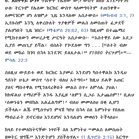
6. አስተዋይ ሁን።
ጥልቀት የሌለው ውኃ ውስጥ ዘለህ እንደማትገባ
ሁሉ ትርጉም የሌለው ክርክር ውስጥ ላለመግባትም ተጠንቀቅ።
ለመናገርም ሆነ ለዝምታ ጊዜ እንዳለው አስታውስ። (
መክብብ 3:1,
7
)
ኢየሱስም እንኳ ለቀረቡለት ጥያቄዎች መልስ ለመስጠት ፈቃደኛ
ያልሆነበት ጊዜ ነበር። (
ማቴዎስ 26:62, 63
) ከዚህም በተጨማሪ
የሚከተለውን መሠረታዊ ሥርዓት አስታውስ፦ “አስተዋይ ሰው አደጋ
ሲያይ መጠጊያ ይሻል፤ ብስለት የጐደለው ግን . . . [“ሰተት ብሎ
ወደ መከራ ከገባ በኋላ እንደገና ይጸጸታል፣”
የ1980 ትርጉም
]።”—
ምሳሌ 22:3
ስለዚህ ውይይቱ ወደ ክርክር እያመራ እንደሆነ ካስተዋልክ እንዲህ
ዓይነት ሁኔታ ውስጥ ‘ሰተት ብለህ አትግባ።’ ከዚህ ይልቅ አጠር
ያለና ማስተዋል የሚንጸባረቅበት መልስ ስጥ። ለምሳሌ ያህል፣
ከክፍልህ ተማሪዎች አንዱ እያፌዘ ‘ለምን ሲጋራ አታጨስም?’ ቢልህ
‘ሰውነቴን መበከል አልፈልግም!’ ብለህ መመለስህ በቂ ሊሆን
ይችላል። ልጁ የሚሰጥህን ምላሽ ካየህ በኋላ ስለ እምነትህ የበለጠ
ማብራራት ይኖርብህ እንደሆነና እንዳልሆነ መወሰን ትችላለህ።
ከላይ የተመለከትናቸው ነጥቦች ስለ እምነትህ “መልስ ለመስጠት
ዘወትር ዝግጁ” እንድትሆን ያስችሉሃል። (
1 ጴጥሮስ 3:15
) እርግጥ