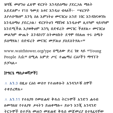
ዝግጁ መሆንህ ፈጽሞ ፍርሃት እንዳይሰማህ ያደርጋል ማለት
አይደለም። የ18 ዓመቷ አላና እንዲህ ብላለች፦
“ፍርሃት
እየተሰማህም እንኳ
ስለ እምነትህ መናገርህ አንድ ነገር እንዳከናወንክ
እንዲሰማህ ያደርጋል፤ ፍርሃትህን ማሸነፍ እንዲሁም ሊሳካም ላይሳካም
እንደሚችል እያወቅህም እንኳ በድፍረት መናገር ችለሃል። መናገርህ
መልካም ውጤት
እንዳስገኘ
ስትመለከት ደግሞ የበለጠ ጥሩ ስሜት
ይሰማሃል! በድፍረት መናገር መቻልህ ያስደስትሃል።”
www.watchtower.org/ype በሚለው ድረ ገጽ ላይ “Young
People Ask” በሚል አምድ ሥር ተጨማሪ ርዕሶችን ማግኘት
ይቻላል።
[የግርጌ ማስታወሻዎች]
^
አን.3
በዚህ ርዕስ ውስጥ የተጠቀሱት አንዳንዶቹ ስሞች
ተቀይረዋል።
^
አን.11
የተለያዩ የመጽሐፍ ቅዱስ ትርጉሞች አንድን ሐሳብ
ለመግለጽ የተለያዩ ቃላትን ይጠቀማሉ። ይሁን እንጂ አንዳንድ
ትርጉሞች በተቻለ መጠን መጽሐፍ ቅዱስ መጀመሪያ በተጻፈባቸው