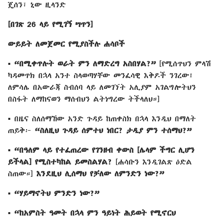
ጄሰን፣ ኒው ዚላንድ
[በገጽ 26 ላይ የሚገኝ ሣጥን]
ውይይት ለመጀመር የሚያስችሉ ሐሳቦች
▪
“በሚቀጥሉት ወራት ምን ለማድረግ አስበሃል?”
[የሚሰጥህን ምላሽ
ካዳመጥክ በኋላ አንተ ስላወጣሃቸው መንፈሳዊ እቅዶች ንገረው፤
ለምሳሌ በአውራጃ ስብሰባ ላይ ለመገኘት አሊያም አገልግሎትህን
በስፋት ለማከናወን ማሰብህን ልትነግረው ትችላለህ።]
▪ በዜና ስለሰማኸው አንድ ጉዳይ ከጠቀስክ በኋላ እንዲህ በማለት
ጠይቅ፦
“ስለዚህ ጉዳይ ሰምተህ ነበር? ታዲያ ምን ተሰማህ?”
▪
“በዓለም ላይ የተፈጠረው የገንዘብ ቀውስ [ሌላም ችግር ሊሆን
ይችላል] የሚስተካከል ይመስልሃል?
[ሐሳቡን እንዲገልጽ ዕድል
ስጠው።]
እንደዚህ ሊሰማህ የቻለው ለምንድን ነው?”
▪
“ሃይማኖትህ ምንድን ነው?”
▪
“ከአምስት ዓመት በኋላ ምን ዓይነት ሕይወት የሚኖርህ