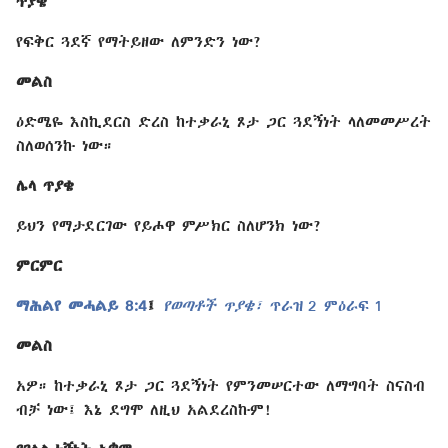
ጥያቄ
የፍቅር ጓደኛ የማትይዘው ለምንድን ነው?
መልስ
ዕድሜዬ እስኪደርስ ድረስ ከተቃራኒ ጾታ ጋር ጓደኝነት ላለመመሥረት
ስለወሰንኩ ነው።
ሌላ ጥያቄ
ይህን የማታደርገው የይሖዋ ምሥክር ስለሆንክ ነው?
ምርምር
ማሕልየ መሓልይ 8:4
፤
የወጣቶች ጥያቄ፣
ጥራዝ 2 ምዕራፍ 1
መልስ
አዎ። ከተቃራኒ ጾታ ጋር ጓደኝነት የምንመሠርተው ለማግባት ስናስብ
ብቻ ነው፤ እኔ ደግሞ ለዚህ አልደረስኩም!