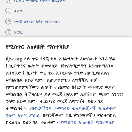
የድምፅ መግለጫ ያላቸው ቪዲዮዎች
ፈልግ
መረጃ ለዓለም አቀፉ ማኅበረሰብ
እርዳታ
የሚስጥር አጠባበቅ ማስተካከያ
መዋጮዎች
(አዲስ
ዊንዶው
በjw.org ላይ ጥሩ የዲጂታል አገልግሎት ለመስጠት እንዲቻል
ክፈት)
የመጠበቂያ ግንብ የኢንተርኔት ቤተ መጻሕፍት
ኩኪዎችንና ሌሎች ተመሳሳይ ቴክኖሎጂዎችን እንጠቀማለን።
(አዲስ
ዊንዶው
አንዳንድ ኩኪዎች ድረ ገጹ እንዲሠራ የግድ ስለሚያስፈልጉ
®
JW Hub
ክፈት)
(አዲስ
መከልከል አይቻልም። አጠቃቀምህን ለማሻሻል ብቻ
ዊንዶው
የምንጠቀምባቸውን ሌሎች ተጨማሪ ኩኪዎች መፍቀድ ወይም
®
JW Library
አፕሊኬሽን
ክፈት)
መከልከል ትችላለህ። ይህ መረጃ በፍጹም አይሸጥም ወይም ለንግድ
ዓላማ አይውልም። ተጨማሪ መረጃ ለማግኘት ይህን ገጽ
ተመልከት፦
የኩኪዎችንና ተመሳሳይ ቴክኖሎጂዎች አጠቃቀም
ዓለም አቀፍ ፖሊሲ
በማንኛውም ጊዜ ምርጫዎችን ማስተካከል
Copyright
© 2026 Watch Tower Bible and Tract Society of Pennsylvania.
ከፈለግክ ይህን ገጽ ተጠቀም፦
የሚስጥር አጠባበቅ ማስተካከያ
የር
የአጠቃቀም ውል
|
ሚስጥር የመጠበቅ ፖሊሲ
|
የሚስጥር አጠባበቅ ማስተካከያ