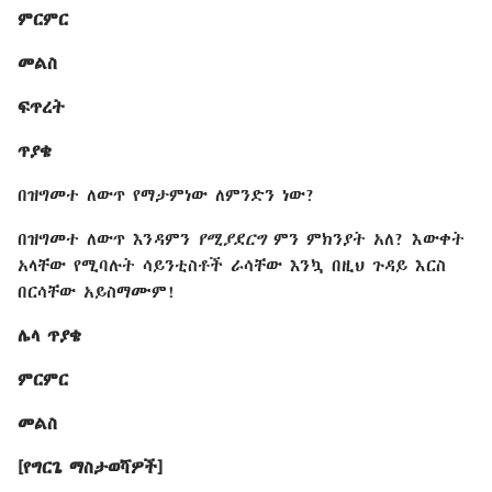
ምርምር
መልስ
ፍጥረት
ጥያቄ
በዝግመተ ለውጥ የማታምነው ለምንድን ነው?
በዝግመተ ለውጥ እንዳምን
የሚያደርግ
ምን ምክንያት አለ? እውቀት
አላቸው የሚባሉት ሳይንቲስቶች ራሳቸው እንኳ በዚህ ጉዳይ እርስ
በርሳቸው አይስማሙም!
ሌላ ጥያቄ
ምርምር
መልስ
[የግርጌ ማስታወሻዎች]