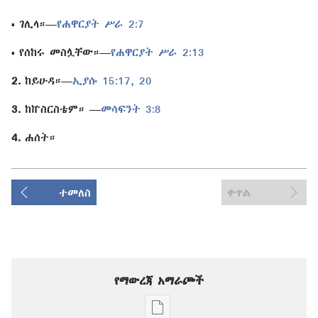
ገሊላ።—
የሐዋርያት ሥራ 2:7
▪
የሰከሩ መስሏቸው።—
የሐዋርያት ሥራ 2:13
▪
2.
ከይሁዳ።—
ኢያሱ 15:17,
20
3.
ከኵስርስቴም። —
መሳፍንት 3:8
4.
ሐሰት።
ተመለስ
ቀጥል
የማውረጃ አማራጮች
የሕትመት