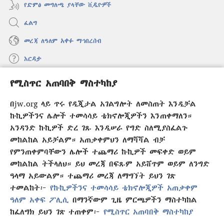
የድምፅ መግለጫ ያላቸው ቪዲዮዎች
ፈልግ
መረጃ ለዓለም አቀፉ ማኅበረሰብ
እርዳታ
የሚስጥር አጠባበቅ ማስተካከያ
መዋጮዎች
(አዲስ
ዊንዶው
በjw.org ላይ ጥሩ የዲጂታል አገልግሎት ለመስጠት እንዲቻል
ክፈት)
የመጠበቂያ ግንብ የኢንተርኔት ቤተ መጻሕፍት
ኩኪዎችንና ሌሎች ተመሳሳይ ቴክኖሎጂዎችን እንጠቀማለን።
(አዲስ
ዊንዶው
አንዳንድ ኩኪዎች ድረ ገጹ እንዲሠራ የግድ ስለሚያስፈልጉ
®
JW Hub
ክፈት)
(አዲስ
መከልከል አይቻልም። አጠቃቀምህን ለማሻሻል ብቻ
ዊንዶው
የምንጠቀምባቸውን ሌሎች ተጨማሪ ኩኪዎች መፍቀድ ወይም
®
JW Library
አፕሊኬሽን
ክፈት)
መከልከል ትችላለህ። ይህ መረጃ በፍጹም አይሸጥም ወይም ለንግድ
ዓላማ አይውልም። ተጨማሪ መረጃ ለማግኘት ይህን ገጽ
ተመልከት፦
የኩኪዎችንና ተመሳሳይ ቴክኖሎጂዎች አጠቃቀም
ዓለም አቀፍ ፖሊሲ
በማንኛውም ጊዜ ምርጫዎችን ማስተካከል
Copyright
© 2026 Watch Tower Bible and Tract Society of Pennsylvania.
ከፈለግክ ይህን ገጽ ተጠቀም፦
የሚስጥር አጠባበቅ ማስተካከያ
የር
የአጠቃቀም ውል
|
ሚስጥር የመጠበቅ ፖሊሲ
|
የሚስጥር አጠባበቅ ማስተካከያ