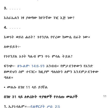
3.
․․․․․
እስራኤልን ነፃ ያወጣው ከየትኛው ገዢ እጅ ነው?
4.
․․․․․
እውነት ወይስ ሐሰት? ጎቶንያል የኖረው ከሙሴ በፊት ነው።
ለውይይት፦
የጎቶንያል አጎት ካሌብ ምን ጥሩ ምሳሌ ትቷል?
ፍንጭ፦
ዘኍልቍ 14:6-9ን
አንብብ። የምታደንቀውን የአንድ
ዘመድህን ስም ተናገር። ከዚያም ግለሰቡን ለምን እንደምታደንቀው
ግለጽ።
▪ መልሱ በገጽ 11 ላይ ይገኛል
በገጽ 31 ላይ ለቀረቡት ጥያቄዎች የተሰጡ መልሶች
1.
ኢየሩሳሌም።—
የሐዋርያት ሥራ 2:5