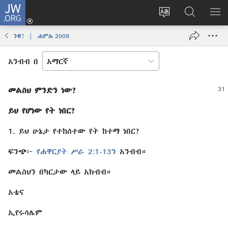
JW.ORG
ግባ
(አዲስ
የድረ
JW.ORG
መ
ዊንዶው
ገጹን
ላይ
አሳ
ንቁ! | ሐምሌ 2009
ክፈት)
ቋንቋ
መፈለጊያ
ለውጥ
አንብብ በ
መልስህ ምንድን ነው?
ይህ የሆነው የት ነበር?
1. ይህ ሁኔታ የተከሰተው የት ከተማ ነበር?
ፍንጭ፦
የሐዋርያት ሥራ 2:1-13ን
አንብብ።
መልስህን በካርታው ላይ አክብብ።
አቴና
ኢየሩሳሌም