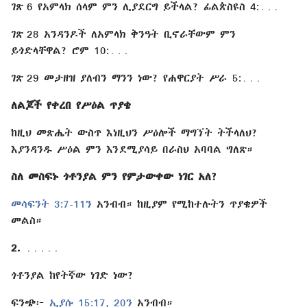
ገጽ 6 የአምላክ ሰላም ምን ሊያደርግ ይችላል? ፊልጵስዩስ 4:․․․
ገጽ 28 አንዳንዶች ለአምላክ ቅንዓት ቢኖራቸውም ምን
ይጎድላቸዋል? ሮም 10:․․․
ገጽ 29 መታዘዝ ያለብን ማንን ነው? የሐዋርያት ሥራ 5:․․․
ለልጆች የቀረበ የሥዕል ጥያቄ
ከዚህ መጽሔት ውስጥ እነዚህን ሥዕሎች ማግኘት ትችላለህ?
እያንዳንዱ ሥዕል ምን እንደሚያሳይ በራስህ አባባል ግለጽ።
ስለ መስፍኑ ጎቶንያል ምን የምታውቀው ነገር አለ?
መሳፍንት 3:7-11ን
አንብብ። ከዚያም የሚከተሉትን ጥያቄዎች
መልስ።
2.
․․․․․
ጎቶንያል ከየትኛው ነገድ ነው?
ፍንጭ፦
ኢያሱ 15:17,
20ን
አንብብ።