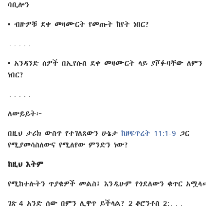
ባቢሎን
▪ ብዙዎቹ ደቀ መዛሙርት የመጡት ከየት ነበር?
․․․․․
▪ አንዳንድ ሰዎች በኢየሱስ ደቀ መዛሙርት ላይ ያሾፉባቸው ለምን
ነበር?
․․․․․
ለውይይት፦
በዚህ ታሪክ ውስጥ የተገለጸውን ሁኔታ
ከዘፍጥረት 11:1-9
ጋር
የሚያመሳስለውና የሚለየው ምንድን ነው?
ከዚህ እትም
የሚከተሉትን ጥያቄዎች መልስ፤ እንዲሁም የጎደለውን ቁጥር አሟላ።
ገጽ 4 አንድ ሰው በምን ሊዋጥ ይችላል? 2 ቆሮንቶስ 2:․․․