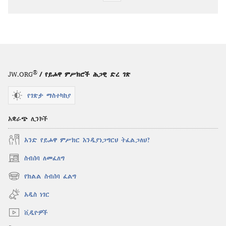
ውጤቶችን
ማውረድ
የሚቻልባቸው
አማራጮች
ንቁ!
ሐምሌ 2009
®
JW.ORG
/ የይሖዋ ምሥክሮች ሕጋዊ ድረ ገጽ
የገጽታ ማስተካከያ
አቋራጭ ሊንኮች
አንድ የይሖዋ ምሥክር እንዲያነጋግርህ ትፈልጋለህ?
ስብሰባ ለመፈለግ
(አዲስ
ዊንዶው
የክልል ስብሰባ ፈልግ
(አዲስ
ክፈት)
ዊንዶው
አዲስ ነገር
ክፈት)
ቪዲዮዎች