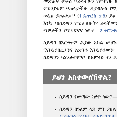
መጽሐፍ ቅዱስ “ራሳችሁን የምትገዙ ሁ
ምክንያቱም “ጠላታችሁ ዲያብሎስ የሚ
ወዲህ ይዞራል።” (
1 ጴጥሮስ 5:8
) ይ
እንኳ ‘በሰይጣን የሚታለሉት’ ራሳቸው
ማወቃችን የሚያጽናና ነው።—
2 ቆሮንቶ
ሰይጣን በእርግጥም ሕያው አካል መሆኑ
‘እንዲያበረታንና አጽንቶ እንዲያቆመን’
ሰይጣንን ‘ልንቃወምና’ ከአምላክ ጎን 
ይህን አስተውለኸዋል?
ሰይጣን የመጣው ከየት ነው?
ሰይጣን በዓለም ላይ ምን ያህ
1 ዮሐንስ 5:19፤
ራእይ 12:9