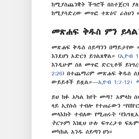
ከሚያስጨንቋት ችግሮች በስተጀርባ ያለ
ከሚያሳድረው መጥፎ ተጽዕኖ ራስህን 
መጽሐፍ ቅዱስ ምን ይላል
መጽሐፍ ቅዱስ ሰይጣንን በማይታየው 
እንደሆነ አድርጎ ይገልጸዋል። (
ኢዮብ 1
እንዲሁም ስለ መጥፎ ድርጊቶቹ ይነግረ
2:26
) በተጨማሪም መጽሐፍ ቅዱስ ሰይ
ውይይቶች ይዟል።—
ኢዮብ 1:7-12፤
ማ
ይህ ክፉ አካል ከየት መጣ? አምላክ 
ላይ ኢየሱስ ተብሎ የተጠራውን ‘የበኵር
መላእክት ተብለው የሚጠሩት ‘የእግዚአ
ትርጉም
) እነዚህ ሁሉ ፍጥረታቱ ፍጹምና
መካከል አንዱ ሰይጣን ሆነ።