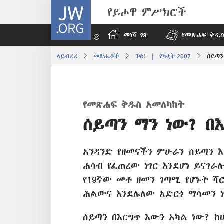
JW.ORG
የይሖዋ ምሥክሮች
መነሻ ገጽ
የመጽሐፍ ቅዱስ
ላይብረሪ
መጽሔቶች
ንቁ! | የካቲት 2007
ሰይጣን
የመጽሐፍ ቅዱስ አመለካከት
ሰይጣን ማን ነው? በ
አንዳንድ የዘመናችን ምሁራን ሰይጣን 
ሐሳብ የፈጠረው ነገር እንደሆነ ይናገራ
የ19ኛው መቶ ዘመን ገጣሚ የሆኑት ሻር
ሕልውና እንደሌለው አድርጎ ማሳመን 
ሰይጣን በእርግጥ እውን አካል ነው? ከ