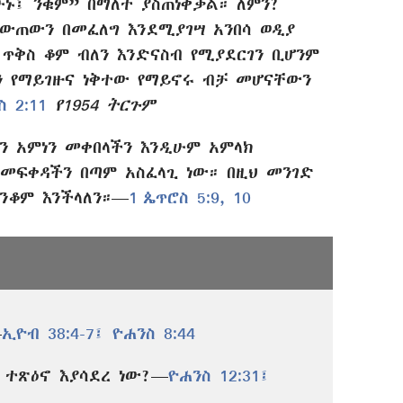
ኑ፤ ንቁም” በማለት ያስጠነቅቃል። ለምን?
ውጠውን በመፈለግ እንደሚያገሣ አንበሳ ወዲያ
ህ ጥቅስ ቆም ብለን እንድናስብ የሚያደርገን ቢሆንም
ን የማይገዙና ነቅተው የማይኖሩ ብቻ መሆናቸውን
ስ 2:11
የ1954 ትርጉም
ን አምነን መቀበላችን እንዲሁም አምላክ
 መፍቀዳችን በጣም አስፈላጊ ነው። በዚህ መንገድ
ልንቆም እንችላለን።—
1 ጴጥሮስ 5:9, 10
—
ኢዮብ 38:4-7፤
ዮሐንስ 8:44
ል ተጽዕኖ እያሳደረ ነው?—
ዮሐንስ 12:31፤