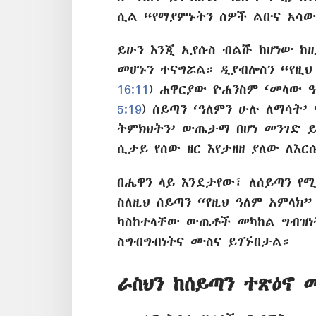
ሲል “የማያምኑትን ሰዎች ልቡና አሳ
ይሁን እንጂ ኢየሱስ ብልሹ ከሆነው ከዚ
መሆኑን ተናግሯል። ዲያብሎስን “የዚህ
16:11
) ሐዋርያው ዮሐንስም ‘መላው ዓ
5:19
) ሰይጣን ‘ዓለምን ሁሉ ለማሳት’
ትምክህትን’ ውጤታማ በሆነ መንገድ ይ
ሲታይ የሰው ዘር እየታዘዘ ያለው ለእር
በሔዋን ላይ እንደታየው፣ ለሰይጣን የ
ስለዚህ ሰይጣን “የዚህ ዓለም አምላክ” 
ካስከተላቸው ውጤቶች መካከል ግብዝነ
ስግብግብነትና ሙስና ይገኙበታል።
ራስህን ከሰይጣን ተጽዕኖ 