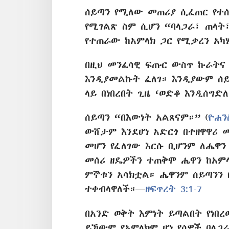
ሰይጣን የሚለው መጠሪያ ሲፈጠር የተሰ
የሚገልጽ ስም ሲሆን “ባላጋራ፣ ጠላት
የተጠራው ከአምላክ ጋር የሚቃረን አ
በዚህ መንፈሳዊ ፍጡር ውስጥ ኩራትና 
እንዲያመልኩት ፈለገ። እንዲያውም ሰይ
ላይ በነበረበት ጊዜ ‘ወድቆ እንዲሰግድ
ሰይጣን “በእውነት አልጸናም።” (
ዮሐንስ
ውሸታም እንደሆነ አድርጎ በተዘዋዋሪ 
መሆን የፈለገው እርሱ ቢሆንም ለሔዋን
መሰሪ ዘዴዎችን ተጠቅሞ ሔዋን ከአምላ
ምኞቱን አሳክቷል። ሔዋንም ሰይጣንን 
ተቀብላዋለች።—
ዘፍጥረት 3:1-7
በአንድ ወቅት እምነት ይጣልበት የነበ
ይኸውም የአምላክም ሆነ የሰዎች ባላጋ