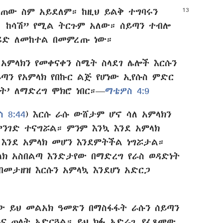
ጠው ስም አይደለም። ከዚህ ይልቅ ተግባሩን
፣ ከሳሽ” የሚል ትርጉም አለው። ሰይጣን ተብሎ
ካሄድ ለመከተል በመምረጡ ነው።
አምላክን የመቀናቀን ስሜት ስላደገ ሌሎች እርሱን
ጣን የአምላክ የበኩር ልጅ የሆነው ኢየሱስ ምድር
ለት’ ለማድረግ ሞክሮ ነበር።—
ማቴዎስ 4:9
 8:44
) እርሱ ራሱ ውሸታም ሆኖ ሳለ አምላክን
መንገድ ተናግሯል። ምንም እንኳ እንደ አምላክ
 እንደ አምላክ መሆን እንደምትችል ነግሯታል።
ክ አስበልጣ እንድታየው በማድረግ የራስ ወዳድነት
በመታዘዝ እርሱን አምላኳ እንደሆነ አድርጋ
ረው ይህ መልአክ ዓመጽን በማስፋፋት ራሱን ሰይጣን
ራና ጠላት አድርጓል። ይህ ክፉ አድራጊ የፈጸመው