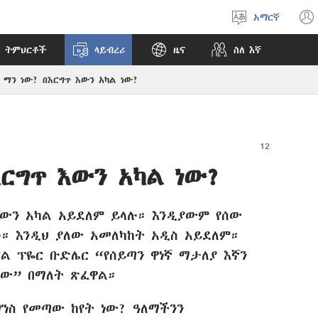
አማርኛ
ቋንቋ
ምረጥ
 ትምህርቶች
ላይብረሪ
ዜና
ስለ እኛ
 ማን ነው? በእርግጥ እውን አካል ነው?
እርግጥ እውን አካል ነው?
እውን አካል አይደለም ይላሉ። እንዲያውም የሰው
ሉ። እንዲህ ያለው አመለካከት አዲስ አይደለም።
ል ፕዬር ቡድሌር “የሰይጣን ዋነኛ ማታለያ እኛን
ነው” በማለት ጽፈዋል።
ሆነስ የመጣው ከየት ነው? ዓለማችንን