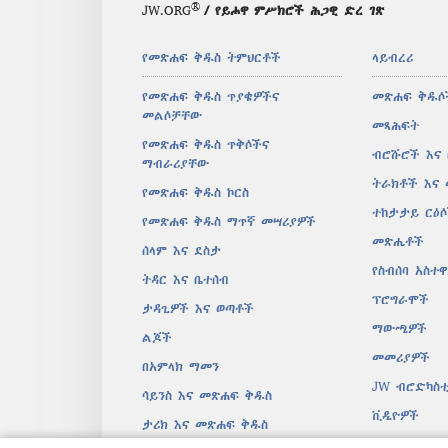
®
JW.ORG
/ የይሖዋ ምሥክሮች ሕጋዊ ድረ ገጽ
የመጽሐፍ ቅዱስ ትምህርቶች
ላይብረሪ
የመጽሐፍ ቅዱስ ጥያቄዎችና
መጽሐፍ ቅዱሶ
መልሶቻቸው
መጻሕፍት
የመጽሐፍ ቅዱስ ጥቅሶችና
ብሮሹሮች እና
ማብራሪያቸው
ትራክቶች እና
የመጽሐፍ ቅዱስ ኮርስ
ተከታታይ ርዕ
የመጽሐፍ ቅዱስ ማጥኛ መሣሪያዎች
መጽሔቶች
ሰላም እና ደስታ
የስብሰባ አስተ
ትዳር እና ቤተሰብ
ፕሮግራሞች
ታዳጊዎች እና ወጣቶች
ማውጫዎች
ልጆች
መመሪያዎች
በአምላክ ማመን
JW ብሮድካስቲ
ሳይንስ እና መጽሐፍ ቅዱስ
ቪዲዮዎች
ታሪክ እና መጽሐፍ ቅዱስ
መዝሙሮች