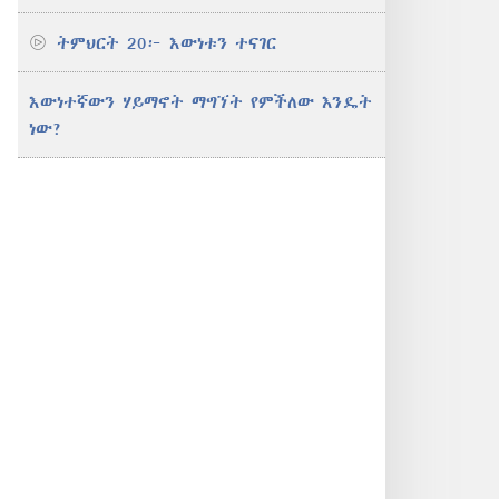
ትምህርት 20፦ እውነቱን ተናገር
እውነተኛውን ሃይማኖት ማግኘት የምችለው እንዴት
ነው?