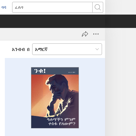
ግባ
(አዲስ
ፈልግ
ዊንዶው
ክፈት)
አንብብ በ