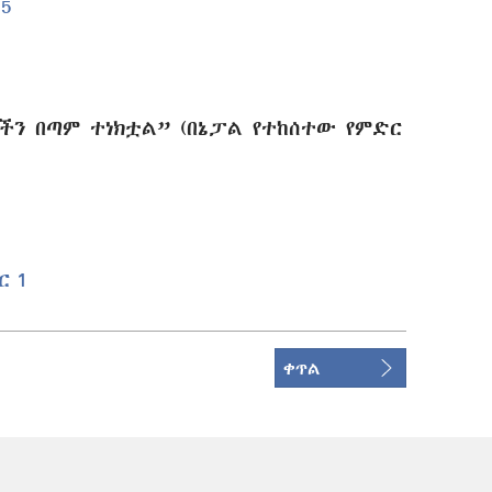
 5
ባችን በጣም ተነክቷል” (በኔፓል የተከሰተው የምድር
ር 1
ቀጥል