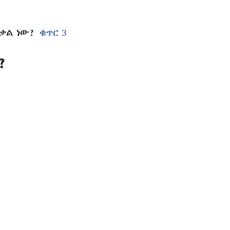
 ቃል ነው?
ቁጥር 3
?