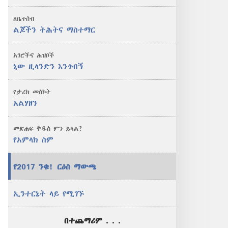
ለቤተሰብ
ልጆችን ትሕትና ማስተማር
አገሮችና ሕዝቦች
ኒው ዚላንድን እንጎብኝ
የታሪክ መስኮት
አልሃዘን
መጽሐፍ ቅዱስ ምን ይላል?
የአምላክ ስም
የ2017 ንቁ! ርዕስ ማውጫ
ኢንተርኔት ላይ የሚገኙ
በተጨማሪም . . .