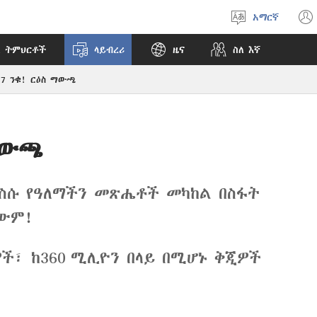
አማርኛ
ቋንቋ
ምረጥ
 ትምህርቶች
ላይብረሪ
ዜና
ስለ እኛ
17 ንቁ! ርዕስ ማውጫ
ማውጫ
ስሱ የዓለማችን መጽሔቶች መካከል በስፋት
ለውም!
ዎች፣ ከ360 ሚሊዮን በላይ በሚሆኑ ቅጂዎች