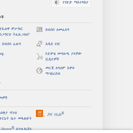
የገጽታ ማስተካከያ
ኮች
 የይሖዋ ምሥክር
ስብሰባ ለመፈለግ
(አዲስ
ነጋግርህ ትፈልጋለህ?
ዊንዶው
ክፈት)
 ስብሰባ ፈልግ
አዲስ ነገር
የድምፅ መግለጫ ያላቸው
ዎች
ቪዲዮዎች
መረጃ ለዓለም አቀፉ
ማኅበረሰብ
ታ
ጮዎች
በቂያ ግንብ
®
JW Hub
(አዲስ
ተርኔት ቤተ መጻሕፍት
ዊንዶው
®
ክፈት)
ibrary
አፕሊኬሽን