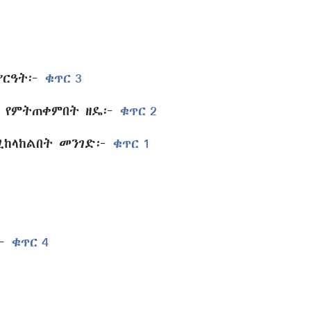
 ሥርዓት፦
ቁጥር 3
ፍ የምትጠቀምበት ዘዴ፦
ቁጥር 2
ሚከላከልበት መንገድ፦
ቁጥር 1
ም፦
ቁጥር 4