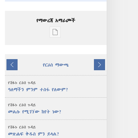
የማውረጃ አማራጮች
የሕትመት
ውጤቶችን
ማውረድ
የሚቻልባቸው
የርዕስ ማውጫ
አማራጮች
ተመለስ
ቀጥል
ንቁ!
ዓለማችን
የሽፋኑ ርዕሰ ጉዳይ
ምንም
ዓለማችን ምንም ተስፋ የለውም?
ተስፋ
የለውም?
የሽፋኑ ርዕሰ ጉዳይ
መልሱ የሚገኘው ከየት ነው?
የሽፋኑ ርዕሰ ጉዳይ
መጽሐፍ ቅዱስ ምን ይላል?