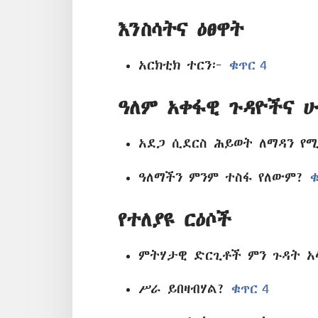
እንስሳትና ዕፀዋት
አርክቲክ ተርን፦
ቁጥር 4
ዓለም አቀፋዊ ጉዳዮችና 
አደጋ ሲደርስ ሕይወት ለማዳን 
ዓለማችን ምንም ተስፋ የለውም?
ቁ
የተለያዩ ርዕሶች
ምትሃታዊ ድርጊቶች ምን ጉዳት 
ሥራ ይበዛብሃል?
ቁጥር 4