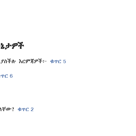
ሁኔታዎች
የሚያስችሉ እርምጃዎች፦
ቁጥር 5
ጥር 6
አላቸው?
ቁጥር 2