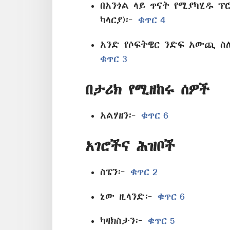
በአንጎል ላይ ጥናት የሚያካሂዱ ፕ
ካላርያ)፦
ቁጥር 4
አንድ የሶፍትዌር ንድፍ አውጪ ስለ
ቁጥር 3
በታሪክ የሚዘከሩ ሰዎች
አልሃዘን፦
ቁጥር 6
አገሮችና ሕዝቦች
ስፔን፦
ቁጥር 2
ኒው ዚላንድ፦
ቁጥር 6
ካዛክስታን፦
ቁጥር 5