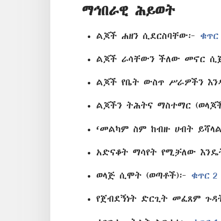
ማኅበራዊ ሕይወት
ልጆች ሐዘን ሲደርስባቸው፦
ቁጥር
ልጆች ራሳቸውን ችለው መኖር ሲ
ልጆች የቤት ውስጥ ሥራዎችን እን
ልጆችን ትሕትና ማስተማር (ወላጆ
‘መልካም ስም ከብዙ ሀብት ይሻላ
አድናቆት ማሳየት የሚቻለው እንዴ
ወላጅ ሲሞት (ወጣቶች)፦
ቁጥር 2
የጀብደኝነት ድርጊት መፈጸም ጉዳ