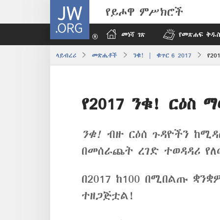
JW.ORG
የይሖዋ ምሥክሮች
መነሻ ገጽ
የመጽሐፍ ቅዱስ
ላይብረሪ
መጽሔቶች
ንቁ! | ቁጥር 6 2017
የ20
የ2017 ንቁ! ርዕስ 
ንቁ!
ብዙ ርዕሰ ጉዳዮችን ከሚዳ
በመሰራጨት ረገድ ተወዳዳሪ የ
በ2017 ከ100 በሚበልጡ ቋንቋ
ተዘጋጅቷል!