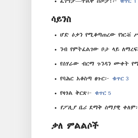
ፈገግታ—ትልቅ ስጦታ!፦
ቁጥር 1
ሳይንስ
ሆድ ዕቃን የሚቆጣጠረው የነርቭ
ንብ የምትፈልገው ቦታ ላይ ለማረ
የሰሃራው ብርማ ጉንዳን ሙቀት የ
የባሕር አቆስጣ ፀጉር፦
ቁጥር 3
የዛጎል ቅርጽ፦
ቁጥር 5
የፖሊያ ቤሪ
ደማቅ ሰማያዊ ቀለ
ቃለ ምልልሶች