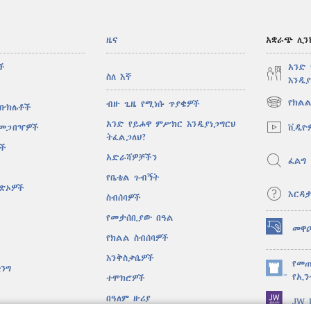
ዜና
አቋራጭ ሊን
ች
አንድ
ስለ እኛ
እንዲያ
የክልል
ብዙ ጊዜ የሚነሱ ጥያቄዎች
 ቡክሌቶች
(አዲስ
ዊንዶው
አንድ የይሖዋ ምሥክር እንዲያነጋግርህ
ቪዲዮ
 መጋበዣዎች
ክፈት)
ትፈልጋለህ?
ሶች
አድራሻዎቻችን
ፈልግ
የቤቴል ጉብኝት
ዋጽኦዎች
እርዳ
ስብሰባዎች
የመታሰቢያው በዓል
መዋ
(አዲስ
የክልል ስብሰባዎች
ዊንዶው
እንቅስቃሴዎች
ክፈት)
የመጠ
ንግ
(አዲስ
የኢን
ተሞክሮዎች
ዊንዶው
በዓለም ዙሪያ
JW L
ክፈት)