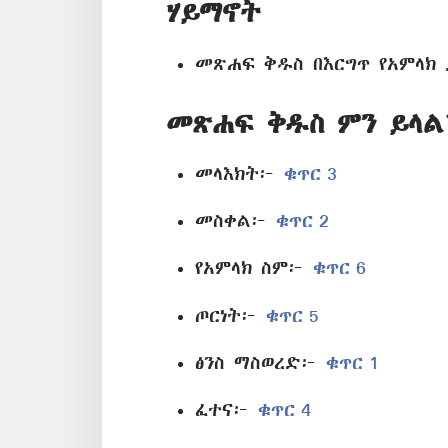
ሃይማኖት
መጽሐፍ ቅዱስ በእርግጥ የአምላክ
መጽሐፍ ቅዱስ ምን ይላል
መላእክት፦
ቁጥር 3
መስቀል፦
ቁጥር 2
የአምላክ ስም፦
ቁጥር 6
ጦርነት፦
ቁጥር 5
ፅንስ ማስወረድ፦
ቁጥር 1
ፈተና፦
ቁጥር 4