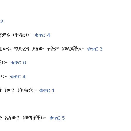
 2
ጀምሩ (ትዳር)፦
ቁጥር 4
ዲሠሩ ማድረግ ያለው ጥቅም (ወላጆች)፦
ቁጥር 3
ች)፦
ቁጥር 6
ል’፦
ቁጥር 4
ት ነው? (ትዳር)፦
ቁጥር 1
ት አለው? (ወጣቶች)፦
ቁጥር 5