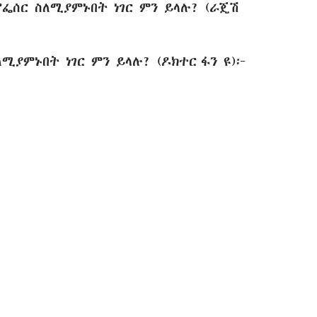
ሮፌሰር ስለሚያምኑበት ነገር ምን ይላሉ? (ራጄሽ
ሚያምኑበት ነገር ምን ይላሉ? (ዶክተር ፋን ዩ)፦