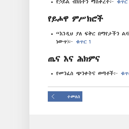
የኃይል ብክነትን ማስቀረት፦
ቁጥር
የይሖዋ ምሥክሮች
“እንዲህ ያለ ፍቅር በማየታችን ል
ነውጥ)፦
ቁጥር 1
ጤና እና ሕክምና
የመንፈስ ጭንቀትና ወጣቶች፦
ቁጥ
ተመለስ