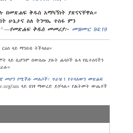
ቃሉ በመጽሐፍ ቅዱስ አማካኝነት ያጽናናቸዋል።
ት ሁኔታና ስለ ትንሣኤ ተስፋ ምን
c
—
የመጽሐፍ ቅዱስ መመሪያ፦
መዝሙር 94:19
 ርዕስ ላይ ማንበብ ትችላለህ።
 ሞት ላይ ቢሆንም በውስጡ ያሉት ሐሳቦች ሌላ የቤተሰባችን
ሠራሉ።
ዊ መሆን የሚችሉ መልሶች፣
ጥራዝ 1 የተባለውን መጽሐፍ
.org/am ላይ በነፃ ማውረድ ይቻላል። የሕትመት ውጤቶች