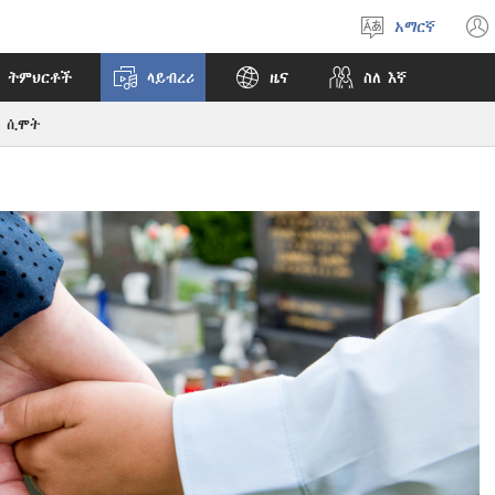
አማርኛ
ቋንቋ
ምረጥ
 ትምህርቶች
ላይብረሪ
ዜና
ስለ እኛ
ጅ ሲሞት