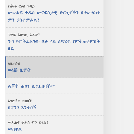
ጉዳት
የሽፋኑ ርዕሰ ጉዳይ
አላቸው?
መጽሐፍ ቅዱስ መናፍስታዊ ድርጊቶችን በተመለከተ
ምን ያስተምራል?
ንድፍ አውጪ አለው?
ንብ የምትፈልገው ቦታ ላይ ለማረፍ የምትጠቀምበት
ዘዴ
ለቤተሰብ
ወላጅ ሲሞት
ልጆች ሐዘን ሲደርስባቸው
አገሮችና ሕዝቦች
ስፔንን እንጎብኝ
መጽሐፍ ቅዱስ ምን ይላል?
መስቀል