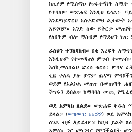
ከዚያም የሚሰማህ የጥፋተኝነት ስሜት 
የተባለው መጽሐፍ እንዲህ ይላል፦ “
እንደማይኖርህ አስቀድመህ ልታውቅ አ
አይገባም። አንድ ሰው ይቅርታ መጠየቅ
የለበትም ብሎ ማሰብም የማይሆን ነገር
ራስህን ተንከባከብ።
በቂ እረፍት ለማግኘ
እንዲሁም የተመጣጠነ ምግብ ተመገብ። 
እስኪመለስልህ ድረስ ቁርስ፣ ምሳና ራ
ጊዜ ቀለል ያሉ ሆኖም ጤናማ ምግቦችን
ወይም የአልኮል መጠጥ በመጠጣት ሐዘን
ችግሩን ይበልጥ ከማባባስ ውጪ የሚፈይ
ወደ አምላክ ጸልይ።
መጽሐፍ ቅዱስ “ሸ
ይላል። (
መዝሙር 55:22
) ወደ አምላ
ስንል ብቻ
አይደለም።
ከዚህ ይልቅ ጸ
አምላክ ጋር መነጋገር የምንችልበት መ