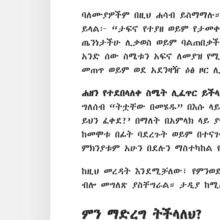
ባለሙያዎችም በዚህ ሐሳብ ይስማማሉ
ይላል፦ “ታፍኖ የተያዘ ወይም የታመ
ጤንነታችሁ ሊቃወስ ወይም ባልጠበቃች
አንድ ሰው ስሜቱን አፍኖ ለመያዝ የሚ
መጠጥ ወይም ወደ አደንዛዥ ዕፅ ዞር 
ሐዘን የተደበላለቀ ስሜት ሊፈጥር ይች
ግለሰብ “ትቷቸው በመሄዱ” በእሱ ላይ
ይህን ፈቀደ?’ በማለት በአምላክ ላይ 
ከመሞቱ በፊት ባደረጉት ወይም በተናገ
ምክንያቱም አሁን በደሉን ማስተካከል
ከዚህ መረዳት እንደሚቻለው፣ የምንወደ
ብሎ መግለጽ ያስቸግራል። ታዲያ ከሚሰ
ምን ማድረግ ትችላለህ?