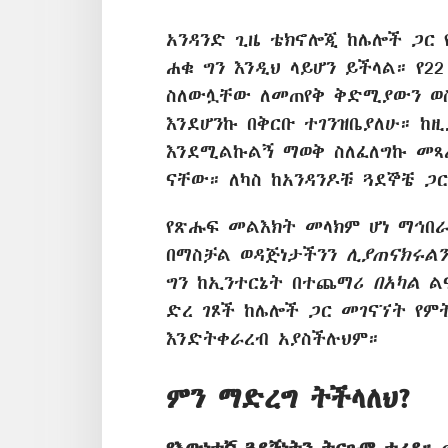
አንዳንድ ጊዜ ቴክኖሎጂ ከሌሎች ጋር የ
ሐቁ ግን እንዲህ ላይሆን ይችላል። የ2
ስለውሏቸው ለመጠየቅ ቅድሚያውን ወስ
እንደሆንኩ በቅርቡ ተገንዝቤያለሁ። ከ
እንደሚልኩልኝ ማወቅ ስለፈለግኩ መጻፌ
ናቸው። ለካስ ከአንዳንዶቹ ጓደኞቼ ጋር
የጽሑፍ መልእክት መላክም ሆነ ማኅበራ
በማስቻል ወዳጅነታችንን
ሊያጠናክሩል
ግን ከኢንተርኔት በተጨማሪ
በአካል
ልና
ድረ ገጾች ከሌሎች ጋር መገናኘት የም
እንድትቀራረብ አያስችሉህም።
ምን ማድረግ ትችላለህ?