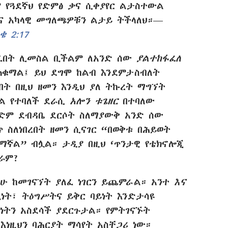
ም የጓደኛህ የድምፅ ቃና ሲቀያየር ልታስተውል
ትና አካላዊ መግለጫዎቹን ልታይ ትችላለህ።—
ቄ 2:17
ፈበት ሊመስል ቢችልም ለአንድ ሰው
ያልተከፋፈለ
ጠቁማል፤ ይህ ደግሞ ከልብ እንደምታስብለት
ሩበት በዚህ ዘመን እንዲህ ያለ ትኩረት ማግኘት
ከል የተባለች ደራሲ
አሎን ቱጌዘር
በተባለው
ንድም ደብዳቤ ደርሶት ስለማያውቅ አንድ ሰው
 ስለነበረበት ዘመን ሲናገር “በወቅቱ በሕይወት
ሰማኛል” ብሏል። ታዲያ በዚህ ‘ጥንታዊ የቴክኖሎጂ
ራም?
ዲሁ ከመገናኘት ያለፈ ነገርን ይጨምራል። አንተ
እና
ነት፣ ትዕግሥትና ይቅር ባይነት እንድታሳዩ
ኝነትን አስደሳች ያደርጉታል። የምትገናኙት
 እነዚህን ባሕርያት ማሳየት አስቸጋሪ ነው።