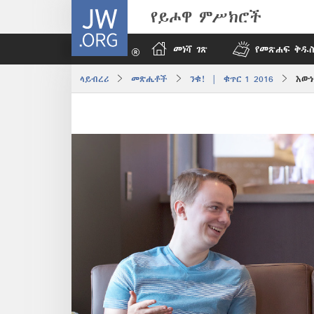
JW.ORG
የይሖዋ ምሥክሮች
መነሻ ገጽ
የመጽሐፍ ቅዱስ
ላይብረሪ
መጽሔቶች
ንቁ! | ቁጥር 1 2016
እውነ