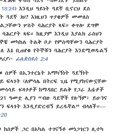
ጽሐፍ ቅዱስ ጓደኛ “ከወንድም ይበልጥ
18:24
) እንዲህ ዓይነት ጓደኛ ቢኖርህ ደስ
ነት ጓደኛ
ነህ?
እነዚህን ጥያቄዎች መመለስ
ልጋቸውን ሦስት ባሕርያት ጻፍ። ቀጥሎ ደግሞ
ባሕርያት ጻፍ። ከዚያም እንዲህ እያልክ ራስህን
ደኞቼ መካከል ትልቅ ቦታ የምሰጣቸውን ባሕርያት
ስለ
እኔ
ቢጠየቁ የትኞቹን ባሕርያት እንደሚወዱልኝ
መሪያ፦
ፊልጵስዩስ 2:4
።
ሰዎች በኢንተርኔት አማካኝነት ጓደኝነት
ይ ፍላጎት (ለምሳሌ በትርፍ ጊዜ የሚያከናውኗቸው
 ተመሳሳይ
ፍላጎቶች
ከማዳበር ይልቅ የጋራ
እሴቶች
21 ዓመቷ ሊያን “ብዙ ጓደኞች የሉኝም፤ ይሁንና
ሆን ፍላጎት እንዲያድርብኝ ይረዱኛል” ብላለች።—
:20
።
ከሰዎች ጋር በአካል ተገናኝቶ መነጋገርን ሊተካ