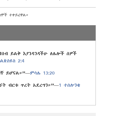
ስሞች ተቀይረዋል።
ማሰብ ይልቅ እያንዳንዳችሁ ለሌሎች ሰዎች
ልጵስዩስ 2:4
በኛ ይሆናል።”—
ምሳሌ 13:20
ናኘት ብርቱ ጥረት አደረግን።”—
1 ተሰሎንቄ