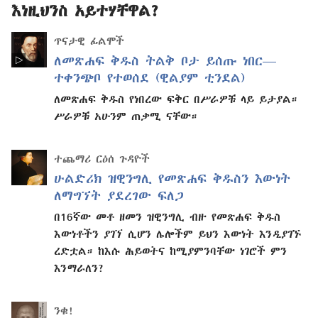
እነዚህንስ አይተሃቸዋል?
ጥናታዊ ፊልሞች
ለመጽሐፍ ቅዱስ ትልቅ ቦታ ይሰጡ ነበር—
ተቀንጭቦ የተወሰደ (ዊልያም ቲንደል)
ለመጽሐፍ ቅዱስ የነበረው ፍቅር በሥራዎቹ ላይ ይታያል።
ሥራዎቹ አሁንም ጠቃሚ ናቸው።
ተጨማሪ ርዕሰ ጉዳዮች
ሁልድሪክ ዝዊንግሊ የመጽሐፍ ቅዱስን እውነት
ለማግኘት ያደረገው ፍለጋ
በ16ኛው መቶ ዘመን ዝዊንግሊ ብዙ የመጽሐፍ ቅዱስ
እውነቶችን ያገኘ ሲሆን ሌሎችም ይህን እውነት እንዲያገኙ
ረድቷል። ከእሱ ሕይወትና ከሚያምንባቸው ነገሮች ምን
እንማራለን?
ንቁ!