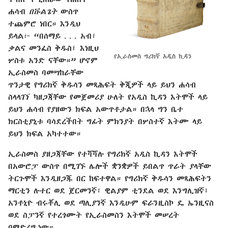
ሐሳብ
በቩልጌት
ውስጥ
ተጨምሮ ነበር። እንዲህ
ይላል፦ “በሰማይ . . . አብ፣
ቃልና መንፈስ ቅዱስ፤ እነዚህ
የኢራስመስ ግሪክኛ አዲስ ኪዳን
ሦስቱ አንድ ናቸው።” ሆኖም
ኢራስመስ ባመሣከራቸው
ጥንታዊ የግሪክኛ ቅዱሳን መጻሕፍት ቅጂዎች ላይ ይህን ሐሳብ
ስላላገኘ ካዘጋጃቸው የመጀመሪያ ሁለት የአዲስ ኪዳን እትሞች ላይ
ይህን ሐሳብ የያዘውን ክፍል አውጥቶታል። በኋላ ግን ቤተ
ክርስቲያኒቱ ባሳደረችበት ግፊት ምክንያት በሦስተኛ እትሙ ላይ
ይህን ክፍል አካተተው።
ኢራስመስ ያዘጋጃቸው የተሻሻሉ የግሪክኛ አዲስ ኪዳን እትሞች
በአውሮፓ ውስጥ በሚገኙ ሌሎች ቋንቋዎች ይበልጥ ጥራት ያላቸው
ትርጉሞች እንዲዘጋጁ በር ከፍተዋል። የግሪክኛ ቅዱሳን መጻሕፍትን
ማርቲን ሉተር ወደ ጀርመንኛ፣ ዊልያም ቲንደል ወደ እንግሊዝኛ፣
አንቶኒዮ ብሩቾሊ ወደ ጣሊያንኛ እንዲሁም ፍራንዚስኮ ዴ ኤንዚናስ
ወደ ስፓንኛ የተረጎሙት የኢራስመስን እትሞች መሠረት
በማድረግ ነው።