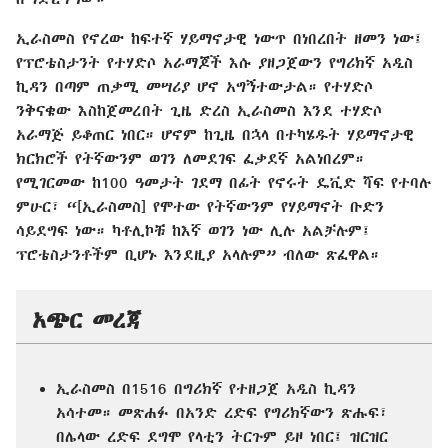
ኢራስመስ የኖረው ከፍተኛ ሃይማኖታዊ ነውጥ በነበረበት ዘመን ነው፤
የፕሮቴስታንት የተሃድሶ አራማጆች እሱ ያዘጋጀውን የግሪክኛ አዲስ
ኪዳን በጣም ጠቃሚ መሣሪያ ሆኖ አግኝተውታል። የተሃድሶ
ንቅናቄው እስከጀመረበት ጊዜ ድረስ ኢራስመስ እንደ ተሃድሶ
አራማጅ ይቆጠር ነበር። ሆኖም ከጊዜ በኋላ በተካሄዱት ሃይማኖታዊ
ክርክሮች የትኛውንም ወገን ለመደገፍ ፈቃደኛ አልነበረም።
የሚገርመው ከ100 ዓመታት ገደማ በፊት የኖሩት ዴቪድ ሻፍ የተባሉ
ምሁር፣ “[ኢራስመስ] የሞተው የትኛውንም የሃይማኖት ቡድን
ሳይደግፍ ነው። ካቶሊኮቹ ከእኛ ወገን ነው ሊሉ አልቻሉም፤
ፕሮቴስታንቶችም ቢሆኑ እንደዚያ አላሉም” ብለው ጽፈዋል።
አጭር መረጃ
ኢራስመስ በ1516 በግሪክኛ የተዘጋጀ አዲስ ኪዳን
አሳተመ። መጽሐፉ በአንድ ረድፍ የግሪክኛውን ጽሑፍ፣
በሌላው ረድፍ ደግሞ የላቲን ትርጉም ይዞ ነበር፤ ዝርዝር