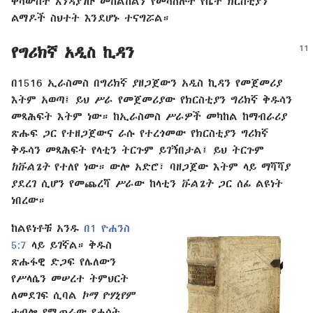
ቀሳውስት እንዳያገቡ መከልከልን የመሳሰሉት የቤተ ክርስቲያን
ልማዶች ስህተት እንደሆኑ ተናግሯል።
የግሪክኛ አዲስ ኪዳን
በ1516 ኢራስመስ በግሪክኛ ያዘጋጀውን አዲስ ኪዳን የመጀመሪያ
እትም አወጣ፤ ይህ ሥራ የመጀመሪያው የክርስቲያን ግሪክኛ ቅዱሳን
መጻሕፍት እትም ነው። ከኢራስመስ ሥራዎች መካከል ከማብራሪያ
ጽሑፍ ጋር የተዘጋጀውና ራሱ የተረጎመው የክርስቲያን ግሪክኛ
ቅዱሳን መጻሕፍት የላቲን ትርጉም ይገኝበታል፤ ይህ ትርጉም
ከቩልጌት
የተለየ ነው። ውሎ አድሮ፣ ባዘጋጀው እትም ላይ ማሻሻያ
ያደረገ ሲሆን የመጨረሻ ሥራው ከላቲን
ቩልጌት
ጋር ሰፊ ልዩነት
ነበረው።
ከልዩነቶቹ አንዱ
በ1 ዮሐንስ
5:7
ላይ ይገኛል። ቅዱስ
ጽሑፋዊ ድጋፍ የሌለውን
የሥላሴን መሠረተ ትምህርት
ለመደገፍ ሲባል
ኮማ ዮሃኒየም
ተብሎ የሚጠራው የሐሰት