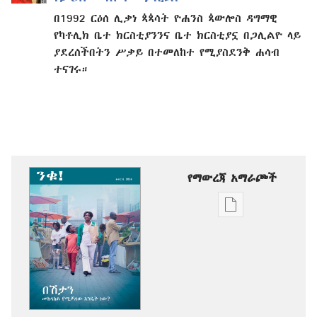
በ1992 ርዕሰ ሊቃነ ጳጳሳት ዮሐንስ ጳውሎስ ዳግማዊ
የካቶሊክ ቤተ ክርስቲያንንና ቤተ ክርስቲያኗ በጋሊልዮ ላይ
ያደረሰችበትን ሥቃይ በተመለከተ የሚያስደንቅ ሐሳብ
ተናገሩ።
የማውረጃ አማራጮች
የሕትመት
ውጤቶችን
ማውረድ
የሚቻልባቸው
አማራጮች
ንቁ!
በሽታን