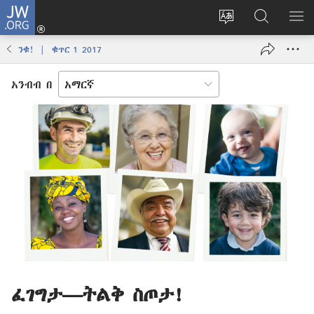
JW.ORG
ግባ
(አዲስ
የድረ
JW.ORG
መ
ዊንዶው
ገጹን
ላይ
አሳ
ንቁ! | ቁጥር 1 2017
ክፈት)
ቋንቋ
መፈለጊያ
ለውጥ
አንብብ በ
ፈገግታ—ትልቅ ስጦታ!