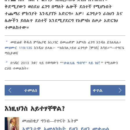
ቅድሚያውን ወስደህ ፈገግ በማለት ሌሎች ደስተኛ የሚሆኑበት
ተጨማሪ ምክንያት እንዲያገኙ አድርግ። አዎ፣ ፈገግታን ራስህን
እና
ሌሎችን ይበልጥ ደስተኛ እንደሚያደርግ የአምላክ ስጦታ አድርገህ
ተመልከተው።
a
መጽሐፍ ቅዱስ ምሳሌያዊ አነጋገር በመጠቀም አምላክ ፈገግ እንዳለ ይገልጻል።
መዝሙር 119:135
እንዲህ ይላል፦ “ለአገልጋይህ ፈገግታ [ሞገስ] አሳይ።”—የግርጌ
ማስታወሻ
b
በኅዳር 2013
ንቁ!
ላይ የወጣውን “
‘ሁልጊዜ ግብዣ’ ላይ ነህ?
” የሚለውን
ርዕስ ተመልከት።
ተመለስ
ቀጥል
እነዚህንስ አይተሃቸዋል?
መጠበቂያ ግንብ—የጥናት እትም
አዎንታዊ አመለካከት ይዘን ይዘን መቀጠል