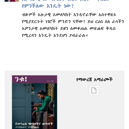
የምንችለው እንዴት ነው?
ብዙዎች አሉታዊ አመለካከት እንዲኖራቸው አስተዋጽኦ
የሚያደርጉት ነገሮች ምንድን ናቸው? ይህ ርዕስ ስለ ራሳችን
አዎንታዊ አመለካከት ይዘን ለመቀጠል መጽሐፍ ቅዱስ
የሚረዳን እንዴት እንደሆነ ያብራራል።
የማውረጃ አማራጮች
የሕትመት
ውጤቶችን
ማውረድ
የሚቻልባቸው
አማራጮች
ንቁ!