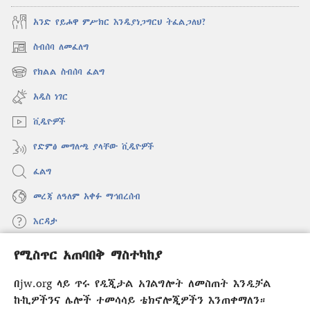
አንድ የይሖዋ ምሥክር እንዲያነጋግርህ ትፈልጋለህ?
ስብሰባ ለመፈለግ
(አዲስ
ዊንዶው
የክልል ስብሰባ ፈልግ
(አዲስ
ክፈት)
ዊንዶው
አዲስ ነገር
ክፈት)
ቪዲዮዎች
የድምፅ መግለጫ ያላቸው ቪዲዮዎች
ፈልግ
መረጃ ለዓለም አቀፉ ማኅበረሰብ
እርዳታ
የሚስጥር አጠባበቅ ማስተካከያ
መዋጮዎች
(አዲስ
ዊንዶው
በjw.org ላይ ጥሩ የዲጂታል አገልግሎት ለመስጠት እንዲቻል
ክፈት)
የመጠበቂያ ግንብ የኢንተርኔት ቤተ መጻሕፍት
ኩኪዎችንና ሌሎች ተመሳሳይ ቴክኖሎጂዎችን እንጠቀማለን።
(አዲስ