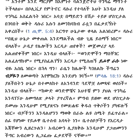
አንተም እንደ ማርያም ከእምነት ባልንጀሮችህ ጥንካሬ ማግኘት
ትችላለህ። በቦሊቪያ የምትኖር ዳሱሪ የተባለች እህት እንዲህ ያለ
ጥንካሬ አስፈልጓት ነበር። አባቷ በማይድን በሽታ ተይዞ ሆስፒታል
በገባበት ወቅት ዳሱሪ እሱን ለመንከባከብ ራሷን በፈቃደኝነት
አቀረበች። (
1 ጢሞ. 5:4
) እርግጥ ሁኔታው ቀላል አልነበረም። ዳሱሪ
“በዚህ ሁኔታ መቀጠል እንደማልችል ብዙ ጊዜ ይሰማኝ ነበር”
ብላለች። ታዲያ የሌሎችን እርዳታ ጠየቀች? መጀመሪያ ላይ
አልጠየቀችም ነበር። እንዲህ ብላለች፦ “ወንድሞችን ማስቸገር
አልፈለግኩም። የሚያስፈልገኝን እርዳታ የሚሰጠኝ
ይሖዋ ራሱ
ነው
ብዬ አስቤ ነበር። በኋላ ግን፣ ራሴን ከሌሎች ካገለልኩ ችግሬን
ብቻዬን
ለመወጣት እየሞከርኩ እንደሆነ ገባኝ።” (
ምሳሌ 18:1
) ዳሱሪ
ያለችበትን ሁኔታ በተመለከተ ለአንዳንድ ጓደኞቿ ለመጻፍ ወሰነች።
እንዲህ ብላለች፦ “ከውድ ወንድሞቼና እህቶቼ ምን ያህል ጥንካሬ
እንዳገኘሁ ለመግለጽ ቃላት ያጥረኛል። ምግብ ይዘው ወደ ሆስፒታሉ
ይመጡ እንዲሁም የሚያጽናኑ የመጽሐፍ ቅዱስ ጥቅሶችን ያካፍሉኝ
ነበር። ብቻችንን እንዳልሆንን ማወቅ በራሱ ልዩ ስሜት ይፈጥራል።
ሰፊ የሆነው የይሖዋ ቤተሰብ አባላት ነን። ቤተሰቦቻችን የእርዳታ
እጃቸውን ሊዘረጉልን፣ አብረውን ሊያለቅሱ እንዲሁም ያጋጠመንን
ችግር አብረውን ሊጋፈጡ ፈቃደኞች ናቸው።”