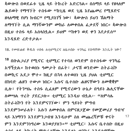
ጳውሎስ በወደፊቱ ጊዜ ላይ ትኩረት አድርጓል። በሰማይ ላይ የዘላለም
ሕይወት የማግኘት ተስፋው “ከጊዜ ወደ ጊዜ እየጨመረ የሚሄድና
ዘላለማዊ የሆነ ክብር” የሚያስገኝ ነው፤ ጳውሎስ ይህን ሽልማት
ለማግኘት ሲል ማንኛውንም መከራ ለመቀበል ፈቃደኛ ነበር። ጳውሎስ
በዚህ ተስፋ ላይ አሰላስሏል። ይህም “ከቀን ወደ ቀን እየታደሰ”
እንዲሄድ ረድቶታል።
18.
የመጽሐፍ ቅዱስ ተስፋ ለቲሆሚርና ለቤተሰቡ ጥንካሬ የሰጣቸው እንዴት ነው?
18
በቡልጋሪያ የሚኖር ቲሆሚር የተባለ ወንድም በተስፋው ጥንካሬ
አግኝቷል። ከተወሰኑ ዓመታት በፊት፣ ታናሽ ወንድሙ ስትራቭኮ
በመኪና አደጋ ሞተ። ከዚያ በኋላ ለተወሰነ ጊዜ ያህል ቲሆሚር
በከባድ ሐዘን ተውጦ ነበር። እሱና ቤተሰቡ ሐዘናቸውን ለመቋቋም
ሲሉ፣ የትንሣኤ ተስፋ ሲፈጸም የሚኖረውን ሁኔታ በዓይነ ሕሊናቸው
ለመሣል ጥረት ያደርጋሉ። ቲሆሚር እንዲህ ብሏል፦ “ለምሳሌ
ስትራቭኮን የት እንደምናገኘው፣ ምን ዓይነት ምግብ
እንደምንሠራለት፣ እሱን ለመቀበል በምናዘጋጀው የመጀመሪያ ግብዣ
ላይ እነማንን
እንደምንጋብዝ እንዲሁም ስለ መጨረሻዎቹ ቀናት
ምን እንደምንነግረው እንወያያለን።” ቲሆሚር፣ እሱና ቤተሰቡ በዚህ
ተስፋ ላይ ትኩረት ማድረጋቸው እንዲጸኑ ጥንካሬ እንደሰጣቸው