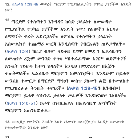
12.
በሉቃስ 1:39-45
መሠረት ማርያም የሚያስፈልጋትን ጥንካሬ ያገኘችው እንዴት
ነው?
12
ማርያም የተሰጣትን እንግዳና ከባድ ኃላፊነት ለመወጣት
የሚያስችል ጥንካሬ ያገኘችው እንዴት ነው? የሌሎችን እርዳታ
ለማግኘት ጥረት አድርጋለች። ለምሳሌ የተሰጣትን ኃላፊነት
አስመልክቶ ተጨማሪ መረጃ እንዲሰጣት ገብርኤልን ጠይቃዋለች።
(
ሉቃስ 1:34
) ከዚያ ብዙም ሳይቆይ ደግሞ ዘመዷን ኤልሳቤጥን
ለመጠየቅ ረጅም መንገድ ተጉዛ “በተራራማው አገር” ወደምትገኝ
አንዲት የይሁዳ ከተማ ሄዳለች። እንዲህ በማድረጓም በእጅጉ
ተጠቅማለች። ኤልሳቤጥ ማርያምን አመሰገነቻት፤ እንዲሁም በይሖዋ
መንፈስ ተመርታ በማርያም ማኅፀን ውስጥ ያለውን ልጅ በተመለከተ
የሚያበረታታ ትንቢት ተናገረች።
(
ሉቃስ 1:39-45
ን አንብብ።)
ማርያም፣ ይሖዋ ‘በክንዱ ታላላቅ ሥራዎች እንዳከናወነ’ ገልጻለች።
(
ሉቃስ 1:46-51
) ይሖዋ በገብርኤልና በኤልሳቤጥ አማካኝነት
ማርያምን አጠንክሯታል።
13.
በቦሊቪያ የምትኖር አንዲት እህት የእምነት ባልንጀሮቿን እርዳታ በመጠየቋ
የተጠቀመችው እንዴት ነው?
13