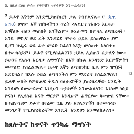
3.
በዚህ ርዕስ ውስጥ የትኞቹን ጥያቄዎች እንመልሳለን?
3
ይሖዋ እኛንም እንደሚያጠነክረን ቃል ገብቶልናል። (
1 ጴጥ.
5:10
) ሆኖም እኛ የበኩላችንን ጥረት ሳናደርግ የእሱን እርዳታ
አገኛለሁ ብለን መጠበቅ አንችልም። ሁኔታውን በምሳሌ ለማስረዳት፣
አንድ መኪና ወደ ፊት እንዲሄድ ሞተሩ ኃይል ይሰጠዋል። ያም
ቢሆን ሹፌሩ ወደ ፊት መሄድ ከፈለገ ነዳጅ መስጠት አለበት።
በተመሳሳይም፣ ይሖዋ የሚያስፈልገንን ኃይል ሊሰጠን ፈቃደኛ ነው።
ይሁንና የእሱን እርዳታ ለማግኘት በእኛ በኩል አንዳንድ እርምጃዎችን
መውሰድ ያስፈልገናል። ይሖዋ እኛን ለማጠንከር ሲል ምን ዝግጅት
አድርጓል? ከእሱ ኃይል ለማግኘትስ ምን ማድረግ
ያስፈልገናል?
ይሖዋ ሦስት የመጽሐፍ ቅዱስ ባለታሪኮችን ያጠነከራቸው እንዴት
እንደሆነ በመመርመር እነዚህን ጥያቄዎች እንመልሳለን፤ እነሱም ነቢዩ
ዮናስ፣ የኢየሱስ እናት ማርያም እንዲሁም ሐዋርያው ጳውሎስ ናቸው።
በተጨማሪም ይሖዋ በዛሬው ጊዜ ያሉ አገልጋዮቹን በተመሳሳይ
መንገዶች የሚያጠነክራቸው እንዴት እንደሆነ እንመለከታለን።
ከጸሎትና ከጥናት ጥንካሬ ማግኘት