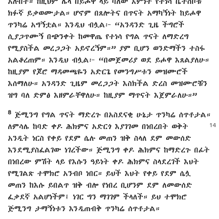
አሉበት። ከዚህም ሌላ በይሖዋ ላይ ባለው እምነት የተነሳ ቤተሰቦቹ
ክፉኛ ይቃወሙታል። ሆኖም በጸሎትና በጥናት አማካኝነት ከይሖዋ
ጥንካሬ አግኝቷል። እንዲህ ብሏል፦ “አንዳንድ ጊዜ ችግሮች
ሲያጋጥሙኝ በጭንቀት ከመዋጤ የተነሳ የግል ጥናት ለማድረግ
የሚያስችል መረጋጋት አይኖረኝም።” ያም ቢሆን ወንድማችን ተስፋ
አልቆረጠም። እንዲህ ብሏል፦ “በመጀመሪያ ወደ ይሖዋ እጸልያለሁ።
ከዚያም የጆሮ ማዳመጫዬን አድርጌ የመንግሥቱን መዝሙሮች
እሰማለሁ። አንዳንድ ጊዜም መረጋጋት እስክችል ድረስ መዝሙሮቹን
ዝግ ባለ ድምፅ እዘምራቸዋለሁ። ከዚያም ማጥናት እጀምራለሁ።”
8
ጅሚንግ የግል ጥናት ማድረጉ በአስደናቂ ሁኔታ ጥንካሬ ሰጥቶታል።
ለምሳሌ ከባድ ቀዶ ሕክምና አድርጎ
እያገገመ በነበረበት ወቅት
አንዲት ነርስ የቀይ የደም ሴሉ መጠን ዝቅ ስላለ ደም መውሰድ
እንደሚያስፈልገው ነገረችው። ጅሚንግ ቀዶ ሕክምና ከማድረጉ በፊት
በነበረው ምሽት ላይ የእሱን ዓይነት ቀዶ ሕክምና ስላደረገች እህት
የሚገልጽ ተሞክሮ አንብቦ ነበር። ይህች እህት የቀይ የደም ሴሏ
መጠን ከእሱ ይበልጥ ዝቅ ብሎ የነበረ ቢሆንም ደም ለመውሰድ
ፈቃደኛ አልሆነችም፤ ነገር ግን ማገገም ችላለች። ይህ ተሞክሮ
ጅሚንግ ታማኝነቱን እንዲጠብቅ ጥንካሬ ሰጥቶታል።