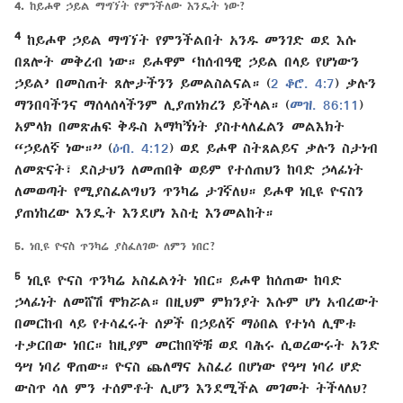
4.
ከይሖዋ ኃይል ማግኘት የምንችለው እንዴት ነው?
4
ከይሖዋ ኃይል ማግኘት የምንችልበት አንዱ መንገድ ወደ እሱ
በጸሎት መቅረብ ነው። ይሖዋም ‘ከሰብዓዊ ኃይል በላይ የሆነውን
ኃይል’ በመስጠት ጸሎታችንን ይመልስልናል። (
2 ቆሮ. 4:7
) ቃሉን
ማንበባችንና ማሰላሰላችንም ሊያጠነክረን ይችላል። (
መዝ. 86:11
)
አምላክ በመጽሐፍ ቅዱስ አማካኝነት ያስተላለፈልን መልእክት
“ኃይለኛ ነው።” (
ዕብ. 4:12
) ወደ ይሖዋ ስትጸልይና ቃሉን ስታነብ
ለመጽናት፣ ደስታህን ለመጠበቅ ወይም የተሰጠህን ከባድ ኃላፊነት
ለመወጣት የሚያስፈልግህን ጥንካሬ ታገኛለህ። ይሖዋ ነቢዩ ዮናስን
ያጠነከረው እንዴት እንደሆነ እስቲ እንመልከት።
5.
ነቢዩ ዮናስ ጥንካሬ ያስፈለገው ለምን ነበር?
5
ነቢዩ ዮናስ ጥንካሬ አስፈልጎት ነበር። ይሖዋ ከሰጠው ከባድ
ኃላፊነት ለመሸሽ ሞክሯል። በዚህም ምክንያት እሱም ሆነ አብረውት
በመርከብ ላይ የተሳፈሩት ሰዎች በኃይለኛ ማዕበል የተነሳ ሊሞቱ
ተቃርበው ነበር። ከዚያም መርከበኞቹ ወደ ባሕሩ ሲወረውሩት አንድ
ዓሣ ነባሪ ዋጠው። ዮናስ ጨለማና አስፈሪ በሆነው የዓሣ ነባሪ ሆድ
ውስጥ ሳለ ምን ተሰምቶት ሊሆን እንደሚችል መገመት ትችላለህ?