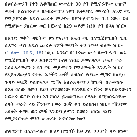
በዕብራውያን የቀን አቆጣጠር መሠረት 30 ቀን የሚኖራቸው ሁሉም
ወራት አልነበሩም። በዕብራውያን የቀን አቆጣጠር መሠረት አንድ ወር
የሚጀምረው አዲስ ጨረቃ መታየት በምትጀምርበት ጊዜ ነው። ይህ
የሚሆነው ያለፈው ወር ከጀመረ ከ29 ወይም ከ30 ቀን በኋላ ነበር።
በአንድ ወቅት ዳዊትም ሆነ ዮናታን አዲስ ወር ስለሚጀምርበት ጊዜ
ሲናገሩ “ነገ አዲስ ጨረቃ የምትወጣበት ቀን ነው” ብለው ነበር።
(
1 ሳሙ. 20:5,
18
) ከዚህ አንጻር በ11ኛው መቶ ዘመን ዓ.ዓ. ወሩ
የሚጀምርበት ቀን አስቀድሞ ይሰላ የነበረ ይመስላል። ታዲያ ተራ
እስራኤላውያን አዲስ ወር መጀመሩን የሚያውቁት እንዴት ነበር?
የአይሁዳውያን የቃል ሕጎችና ወጎች ስብስብ የሆነው ሚሽና ስለዚህ
ጉዳይ መረጃ ይሰጠናል። ሚሽና እስራኤላውያን ከግዞት ከተመለሱ
በኋላ ባለው ዘመን ይህን የሚወስነው የሳንሄድሪን ሸንጎ (የአይሁዳውያን
ከፍተኛ ፍርድ ቤት) እንደነበረ ይጠቁማል። በዓላት በሚከበሩባቸው
ሰባት ወራት ላይ ሸንጎው በወሩ 30ኛ ቀን ይሰበሰብ ነበር። የሸንጎው
አባላት ቀጣዩ ወር መቼ እንደሚጀምር ይወስኑ ነበር። ይህን
የሚያደርጉት ምንን መሠረት አድርገው ነው?
ጠባቂዎች በኢየሩሳሌም ዙሪያ በሚገኙ ከፍ ያሉ ቦታዎች ላይ ሆነው