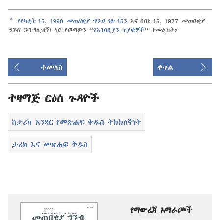
a
የየካቲት 15, 1990
መጠበቂያ ግንብ
ገጽ 15⁠ን
እና በሰኔ 15, 1977
መጠበቂያ
ግንብ
(እንግሊዝኛ) ላይ የወጣውን “
የአንባቢያን ጥያቄዎች
” ተመልከት።
ተመለስ
ቀጥል
ተዛማጅ ርዕሰ ጉዳዮች
ከታሪክ አንጻር የመጽሐፍ ቅዱስ ትክክለኛነት
ታሪክ እና መጽሐፍ ቅዱስ
የማውረጃ አማራጮች