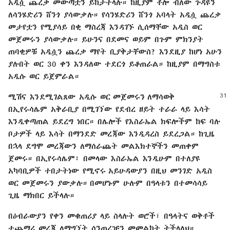
አዲሷ ጨረቃ መውጣቷን ይከታተላሉ። ከዚያም ቶሎ ብለው ጉዳዩን
ለሳንሄድሪን ሸንጎ ያሳውቃሉ። የሳንሄድሪን ሸንጎ አባላት አዲሷ ጨረቃ
መታየቷን የሚያሳይ በቂ ማስረጃ እንዳገኙ ሲሰማቸው አዲስ ወር
መጀመሩን ያሳውቃሉ። ይሁንና በደመና ወይም በጉም ምክንያት
ጠባቂዎቹ አዲሷን ጨረቃ ማየት ቢያቅታቸውስ? እንደዚያ ከሆነ አሁን
ያሉበት ወር 30 ቀን እንዳለው ተደርጎ ይቆጠራል። ከዚያም በማግስቱ
አዲሱ ወር ይጀምራል።
ሚሽና እንደሚገልጸው አዲሱ ወር መጀመሩን ለማሳወቅ
በኢየሩሳሌም አቅራቢያ በሚገኘው የደብረ ዘይት ተራራ ላይ እሳት
እንዲቀጣጠል ይደረግ ነበር። በሌሎች የእስራኤል ክፍሎችም ከፍ ባሉ
ቦታዎች ላይ እሳት በማንደድ መረጃው እንዲዳረስ ይደረጋል። ከጊዜ
በኋላ ደግሞ መረጃውን ለማሰራጨት መልእክተኞችን መጠቀም
ጀመሩ። በኢየሩሳሌም፣ በመላው እስራኤል እንዲሁም በተለያዩ
አካባቢዎች ተበታትነው የሚኖሩ አይሁዳውያን በዚህ መንገድ አዲስ
ወር መጀመሩን ያውቃሉ። በመሆኑም ሁሉም በዓላቱን በተመሳሳይ
ጊዜ ማክበር ይችላሉ።
በዕብራውያን የቀን መቁጠሪያ ላይ ስላሉት ወሮች፣ በዓላትና ወቅቶች
ተጨማሪ መረጃ ለማግኘት ሰንጠረዡን መመልከት ትችላለህ።