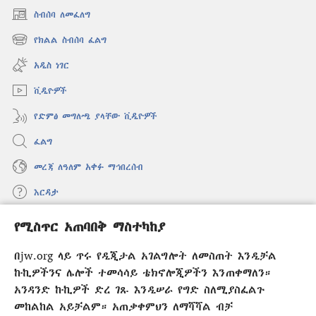
ስብሰባ ለመፈለግ
(አዲስ
ዊንዶው
የክልል ስብሰባ ፈልግ
(አዲስ
ክፈት)
ዊንዶው
አዲስ ነገር
ክፈት)
ቪዲዮዎች
የድምፅ መግለጫ ያላቸው ቪዲዮዎች
ፈልግ
መረጃ ለዓለም አቀፉ ማኅበረሰብ
እርዳታ
የሚስጥር አጠባበቅ ማስተካከያ
መዋጮዎች
(አዲስ
ዊንዶው
በjw.org ላይ ጥሩ የዲጂታል አገልግሎት ለመስጠት እንዲቻል
ክፈት)
የመጠበቂያ ግንብ የኢንተርኔት ቤተ መጻሕፍት
ኩኪዎችንና ሌሎች ተመሳሳይ ቴክኖሎጂዎችን እንጠቀማለን።
(አዲስ
ዊንዶው
አንዳንድ ኩኪዎች ድረ ገጹ እንዲሠራ የግድ ስለሚያስፈልጉ
®
JW Hub
ክፈት)
(አዲስ
መከልከል አይቻልም። አጠቃቀምህን ለማሻሻል ብቻ