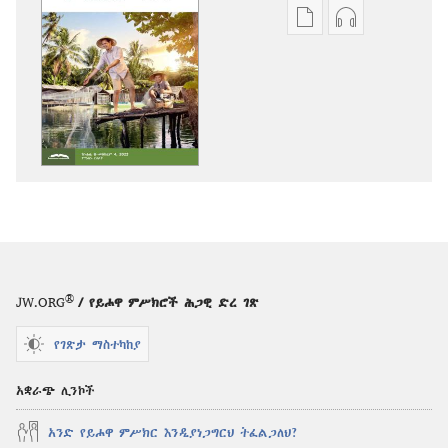
የሕትመት
ኦዲዮዎችን
ውጤቶችን
ማውረድ
ማውረድ
የሚቻልባቸው
የሚቻልባቸው
አማራጮች
አማራጮች
መጠበቂያ
መጠበቂያ
ግንብ
ግንብ
—
—
የጥናት
የጥናት
እትም
እትም
ሰኔ 2022
ሰኔ 2022
®
JW.ORG
/ የይሖዋ ምሥክሮች ሕጋዊ ድረ ገጽ
የገጽታ ማስተካከያ
አቋራጭ ሊንኮች
አንድ የይሖዋ ምሥክር እንዲያነጋግርህ ትፈልጋለህ?