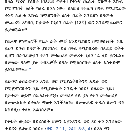
በዓል ማረፍ ያለበት [በጸደይ ወቅት] የቀኑና የሌሊቱ ርዝመት እኩል
የሚሆንበት ዕለት ካለፈ በኋላ ነው። ስለዚህ የፋሲካ በዓል የሚያርፈው
ቀኑና ሌሊቱ እኩል ከሚሆንበት ዕለት በፊት እንደሆነ በዓመቱ
መጨረሻ አካባቢ ከታወቀ ከኒሳን በፊት [13ኛ] ወር እንደሚጨመር
ይታወጃል።”
የይሖዋ ምሥክሮች የጌታ ራት መቼ እንደሚከበር በሚወስኑበት ጊዜ
ይህን ደንብ ከግምት ያስገባሉ፤ ይህ በዓል የሚከበረው በጸደይ ወቅት
ሲሆን በዕብራውያን የቀን መቁጠሪያ መሠረት ኒሳን 14 ላይ ያርፋል።
በመላው ዓለም ያሉ ጉባኤዎች በዓሉ የሚከበርበት ዕለት አስቀድሞ
a
ይነገራቸዋል።
ይሁንና ዕብራውያን አንድ ወር የሚያልቅበትንና አዲሱ ወር
የሚጀምርበትን ጊዜ የሚያውቁት እንዴት ነበር? በዛሬው ጊዜ፣
የታተመ ወይም በኤሌክትሮኒክ መሣሪያ ላይ ያለ የቀን መቁጠሪያ
በመመልከት በቀላሉ ማወቅ እንችላለን። በመጽሐፍ ቅዱስ ዘመን ግን
እንደዚህ ቀላል አልነበረም።
የጥፋት ውኃው በደረሰበት ዘመን እያንዳንዱ ወር 30 ቀን እንዳለው
ተደርጎ ይቆጠር ነበር። (
ዘፍ. 7:11,
24፤
8:3, 4
) በኋላ ግን