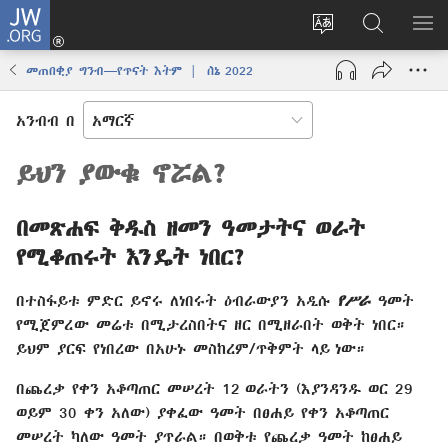
JW.ORG
ግባ
(አዲስ
የድረ
JW.ORG
መ
ዊንዶው
ገጹን
ላይ
አሳ
መጠበቂያ ግንብ—የጥናት እትም | ሰኔ 2022
ክፈት)
ቋንቋ
መፈለጊያ
ለውጥ
አንብብ በ
ይህን ያውቁ ኖሯል?
በመጽሐፍ ቅዱስ ዘመን ዓመታትና ወራት
የሚቆጠሩት እንዴት ነበር?
በተስፋይቱ ምድር ይኖሩ ለነበሩት ዕብራውያን አዲሱ
የሥራ
ዓመት
የሚጀምረው መሬቱ በሚታረስበትና ዘር በሚዘራበት ወቅት ነበር።
ይህም ያርፍ የነበረው በአሁኑ መስከረም/ጥቅምት ላይ ነው።
በጨረቃ የቀን አቆጣጠር መሠረት 12 ወራትን (እያንዳንዱ ወር 29
ወይም 30 ቀን አለው) ያቀፈው ዓመት በፀሐይ የቀን አቆጣጠር
መሠረት ካለው ዓመት ያጥራል። በወቅቱ የጨረቃ ዓመት ከፀሐይ