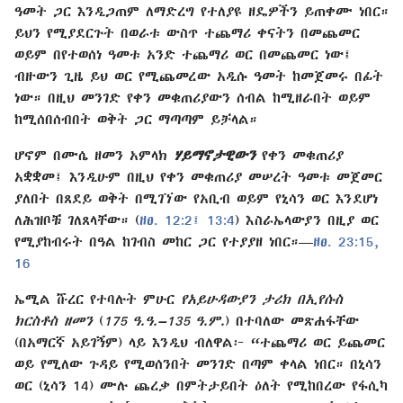
ዓመት ጋር እንዲጋጠም ለማድረግ የተለያዩ ዘዴዎችን ይጠቀሙ ነበር።
ይህን የሚያደርጉት በወራቱ ውስጥ ተጨማሪ ቀናትን በመጨመር
ወይም በየተወሰነ ዓመቱ አንድ ተጨማሪ ወር በመጨመር ነው፤
ብዙውን ጊዜ ይህ ወር የሚጨመረው አዲሱ ዓመት ከመጀመሩ በፊት
ነው። በዚህ መንገድ የቀን መቁጠሪያውን ሰብል ከሚዘራበት ወይም
ከሚሰበሰብበት ወቅት ጋር ማጣጣም ይቻላል።
ሆኖም በሙሴ ዘመን አምላክ
ሃይማኖታዊውን
የቀን መቁጠሪያ
አቋቋመ፤ እንዲሁም በዚህ የቀን መቁጠሪያ መሠረት ዓመቱ መጀመር
ያለበት በጸደይ ወቅት በሚገኘው የአቢብ ወይም የኒሳን ወር እንደሆነ
ለሕዝቦቹ ገለጸላቸው። (
ዘፀ. 12:2፤
13:4
) እስራኤላውያን በዚያ ወር
የሚያከብሩት በዓል ከገብስ መከር ጋር የተያያዘ ነበር።—
ዘፀ. 23:15,
16
ኤሚል ሹረር የተባሉት ምሁር
የአይሁዳውያን ታሪክ በኢየሱስ
ክርስቶስ ዘመን
(
175 ዓ.ዓ.–135 ዓ.ም.
) በተባለው መጽሐፋቸው
(በአማርኛ አይገኝም) ላይ እንዲህ ብለዋል፦ “ተጨማሪ ወር ይጨመር
ወይ የሚለው ጉዳይ የሚወሰንበት መንገድ በጣም ቀላል ነበር። በኒሳን
ወር (ኒሳን 14) ሙሉ ጨረቃ በምትታይበት ዕለት የሚከበረው የፋሲካ