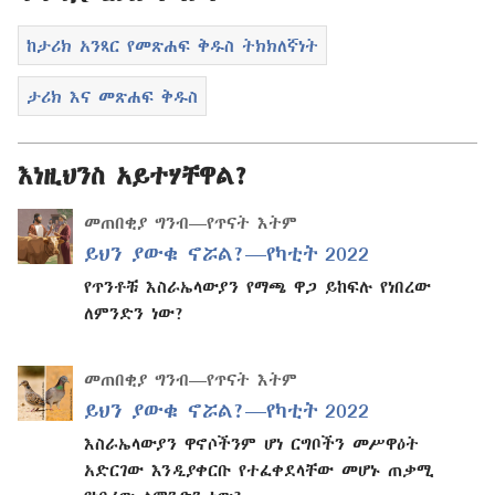
ከታሪክ አንጻር የመጽሐፍ ቅዱስ ትክክለኛነት
ታሪክ እና መጽሐፍ ቅዱስ
እነዚህንስ አይተሃቸዋል?
መጠበቂያ ግንብ—የጥናት እትም
ይህን ያውቁ ኖሯል?—የካቲት 2022
የጥንቶቹ እስራኤላውያን የማጫ ዋጋ ይከፍሉ የነበረው
ለምንድን ነው?
መጠበቂያ ግንብ—የጥናት እትም
ይህን ያውቁ ኖሯል?—የካቲት 2022
እስራኤላውያን ዋኖሶችንም ሆነ ርግቦችን መሥዋዕት
አድርገው እንዲያቀርቡ የተፈቀደላቸው መሆኑ ጠቃሚ