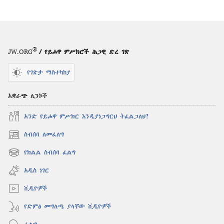
የጥናት
እትም
ጥቅምት 2017
®
JW.ORG
/ የይሖዋ ምሥክሮች ሕጋዊ ድረ ገጽ
የገጽታ ማስተካከያ
አቋራጭ ሊንኮች
አንድ የይሖዋ ምሥክር እንዲያነጋግርህ ትፈልጋለህ?
ስብሰባ ለመፈለግ
(አዲስ
ዊንዶው
የክልል ስብሰባ ፈልግ
(አዲስ
ክፈት)
ዊንዶው
አዲስ ነገር
ክፈት)
ቪዲዮዎች
የድምፅ መግለጫ ያላቸው ቪዲዮዎች