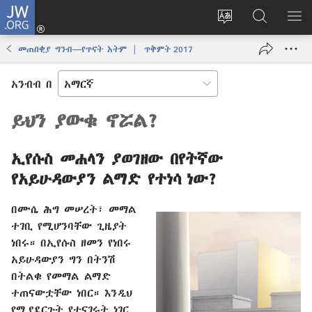
JW.ORG
ግባ
(አዲስ
የድረ
JW.ORG
መ
ዊንዶው
ገጹን
ላይ
አሳ
መጠበቂያ ግንብ—የጥናት እትም | ጥቅምት 2017
ክፈት)
ቋንቋ
መፈለጊያ
ለውጥ
አንብብ በ
ይህን ያውቁ ኖሯል?
ኢየሱስ መሐላን ያወገዘው በየትኛው
የአይሁዳውያን ልማድ የተነሳ ነው?
በሙሴ ሕግ መሠረት፣ መማል
ተገቢ የሚሆንባቸው ጊዜያት
ነበሩ። በኢየሱስ ዘመን የነበሩ
አይሁዳውያን ግን በትንሽ
በትልቁ የመማል ልማድ
ተጠናውቷቸው ነበር። እንዲህ
የሚያደርጉት የተናገሩት ነገር