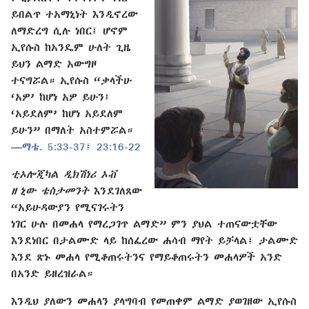
ይበልጥ ተአማኒነት እንዲኖረው
ለማድረግ ሲሉ ነበር፤ ሆኖም
ኢየሱስ ከአንዴም ሁለት ጊዜ
ይህን ልማድ አውግዞ
ተናግሯል። ኢየሱስ “ቃላችሁ
‘አዎ’ ከሆነ አዎ ይሁን፤
‘አይደለም’ ከሆነ አይደለም
ይሁን” በማለት አስተምሯል።
—
ማቴ. 5:33-37፤
23:16-22
ቲኦሎጂካል ዲክሽነሪ ኦቭ
ዘ ኒው ቴስታመንት
እንደገለጸው
“አይሁዳውያን የሚናገሩትን
ነገር ሁሉ በመሐላ የማረጋገጥ ልማድ” ምን ያህል ተጠናውቷቸው
እንደነበር በታልሙድ ላይ ከሰፈረው ሐሳብ ማየት ይቻላል፤ ታልሙድ
እንደ ጽኑ መሐላ የሚቆጠሩትንና የማይቆጠሩትን መሐላዎች አንድ
በአንድ ይዘረዝራል።
እንዲህ ያለውን መሐላን ያላግባብ የመጠቀም ልማድ ያወገዘው ኢየሱስ