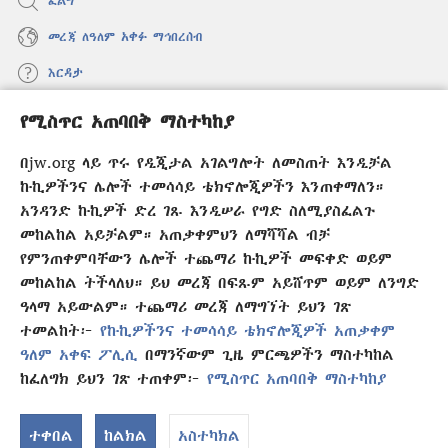
ፈልግ
መረጃ ለዓለም አቀፉ ማኅበረሰብ
እርዳታ
የሚስጥር አጠባበቅ ማስተካከያ
መዋጮዎች
(አዲስ
ዊንዶው
በjw.org ላይ ጥሩ የዲጂታል አገልግሎት ለመስጠት እንዲቻል
ክፈት)
የመጠበቂያ ግንብ የኢንተርኔት ቤተ መጻሕፍት
ኩኪዎችንና ሌሎች ተመሳሳይ ቴክኖሎጂዎችን እንጠቀማለን።
(አዲስ
ዊንዶው
አንዳንድ ኩኪዎች ድረ ገጹ እንዲሠራ የግድ ስለሚያስፈልጉ
®
JW Hub
ክፈት)
መከልከል አይቻልም። አጠቃቀምህን ለማሻሻል ብቻ
(አዲስ
ዊንዶው
የምንጠቀምባቸውን ሌሎች ተጨማሪ ኩኪዎች መፍቀድ ወይም
®
JW Library
አፕሊኬሽን
ክፈት)
መከልከል ትችላለህ። ይህ መረጃ በፍጹም አይሸጥም ወይም ለንግድ
ዓላማ አይውልም። ተጨማሪ መረጃ ለማግኘት ይህን ገጽ
ተመልከት፦
የኩኪዎችንና ተመሳሳይ ቴክኖሎጂዎች አጠቃቀም
ዓለም አቀፍ ፖሊሲ
በማንኛውም ጊዜ ምርጫዎችን ማስተካከል
Copyright
© 2026 Watch Tower Bible and Tract Society of Pennsylvania.
ከፈለግክ ይህን ገጽ ተጠቀም፦
የሚስጥር አጠባበቅ ማስተካከያ
የር
የአጠቃቀም ውል
|
ሚስጥር የመጠበቅ ፖሊሲ
|
የሚስጥር አጠባበቅ ማስተካከያ
ማ
ተቀበል
ከልክል
አስተካክል
አ