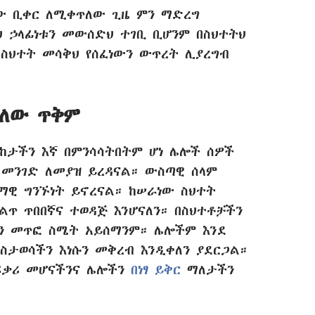
ላው ቢቀር ለሚቀጥለው ጊዜ ምን ማድረግ
ህ ኃላፊነቱን መውሰድህ ተገቢ ቢሆንም በስህተትህ
 ስህተት መሳቅህ የሰፈነውን ውጥረት ሊያረግብ
ያለው ጥቅም
ከታችን እኛ በምንሳሳትበትም ሆነ ሌሎች ሰዎች
 መንገድ ለመያዝ ይረዳናል። ውስጣዊ ሰላም
ላማዊ ግንኙነት ይኖረናል። ከሠራነው ስህተት
ልጥ ጥበበኛና ተወዳጅ እንሆናለን። በስህተቶቻችን
ችን መጥፎ ስሜት አይሰማንም። ሌሎችም እንደ
ታወሳችን እነሱን መቅረብ እንዲቀለን ያደርጋል።
አፍቃሪ መሆናችንና ሌሎችን
በነፃ ይቅር
ማለታችን