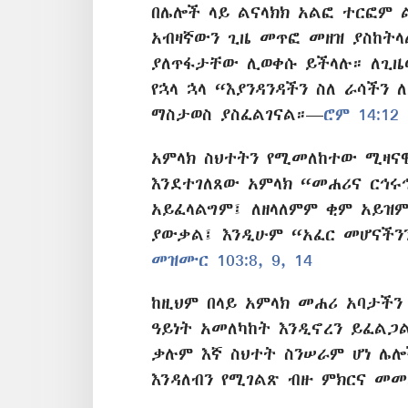
በሌሎች ላይ ልናላክክ አልፎ ተርፎም ል
አብዛኛውን ጊዜ መጥፎ መዘዝ ያስከት
ያለጥፋታቸው ሊወቀሱ ይችላሉ። ለጊዜ
የኋላ ኋላ “እያንዳንዳችን ስለ ራሳችን
ማስታወስ ያስፈልገናል።—
ሮም 14:12
አምላክ ስህተትን የሚመለከተው ሚዛና
እንደተገለጸው አምላክ “መሐሪና ርኅሩ
አይፈላልግም፤ ለዘላለምም ቂም አይዝም
ያውቃል፤ እንዲሁም “አፈር መሆናችን
መዝሙር 103:8, 9,
14
ከዚህም በላይ አምላክ መሐሪ አባታችን
ዓይነት አመለካከት እንዲኖረን ይፈልጋል
ቃሉም እኛ ስህተት ስንሠራም ሆነ ሌ
እንዳለብን የሚገልጽ ብዙ ምክርና መመ