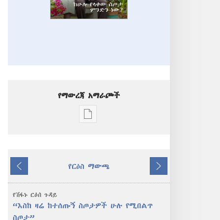
የማውረጃ አማራጮች
የሕትመት
ውጤቶችን
ማውረድ
የሚቻልባቸው
የርዕስ ማውጫ
አማራጮች
ተመለስ
ቀጥል
መጠበቂያ
ግንብ
የሽፋኑ ርዕሰ ጉዳይ
ከሁሉ
“እስከ ዛሬ ከተሰጡኝ ስጦታዎች ሁሉ የሚበልጥ
የላቀው
ስጦታ”