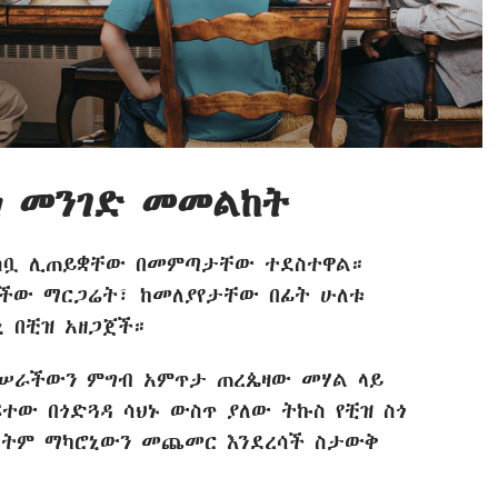
ነ መንገድ መመልከት
ሰቧ ሊጠይቋቸው በመምጣታቸው ተደስተዋል።
ረችው ማርጋሬት፣ ከመለያየታቸው በፊት ሁለቱ
 በቺዝ አዘጋጀች።
ሠራችውን ምግብ አምጥታ ጠረጴዛው መሃል ላይ
ተው በጎድጓዳ ሳህኑ ውስጥ ያለው ትኩስ የቺዝ ስጎ
ማለትም ማካሮኒውን መጨመር እንደረሳች ስታውቅ