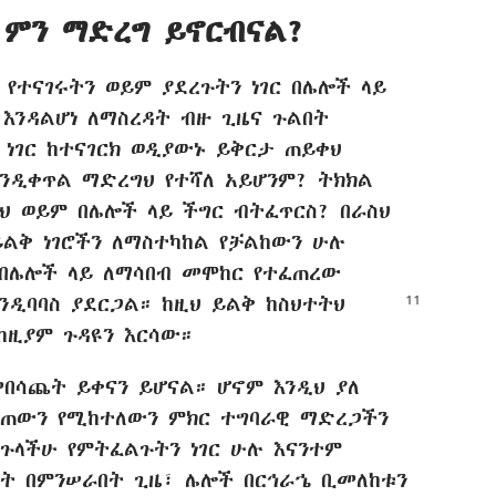
 ምን ማድረግ ይኖርብናል?
የተናገሩትን ወይም ያደረጉትን ነገር በሌሎች ላይ
 እንዳልሆነ ለማስረዳት ብዙ ጊዜና ጉልበት
ነገር ከተናገርክ ወዲያውኑ ይቅርታ ጠይቀህ
እንዲቀጥል ማድረግህ የተሻለ አይሆንም? ትክክል
ስህ ወይም በሌሎች ላይ ችግር ብትፈጥርስ? በራስህ
ልቅ ነገሮችን ለማስተካከል የቻልከውን ሁሉ
 በሌሎች ላይ ለማሳበብ መሞከር የተፈጠረው
ንዲባባስ ያደርጋል። ከዚህ ይልቅ ከስህተትህ
ከዚያም ጉዳዩን እርሳው።
በሳጨት ይቀናን ይሆናል። ሆኖም እንዲህ ያለ
ሰጠውን የሚከተለውን ምክር ተግባራዊ ማድረጋችን
ርጉላችሁ የምትፈልጉትን ነገር ሁሉ እናንተም
ተት በምንሠራበት ጊዜ፣ ሌሎች በርኅራኄ ቢመለከቱን