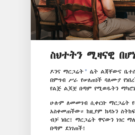
ስህተትን ሚዛናዊ በሆ
a
ዶንና ማርጋሬት
ሴት ልጃቸውና ቤተ
በምግብ ሥራ የሠለጠነች ባለሙያ የነበ
የልጅ ልጆቿ በጣም የሚወዱትን ማካሮኒ
ሁሉም ለመመገብ ሲቀርቡ ማርጋሬት የ
አስቀመጠችው። ከዚያም ክዳኑን ስትከፍ
ብቻ ነበር! ማርጋሬት ዋናውን ነገር 
በጣም ደነገጠች!