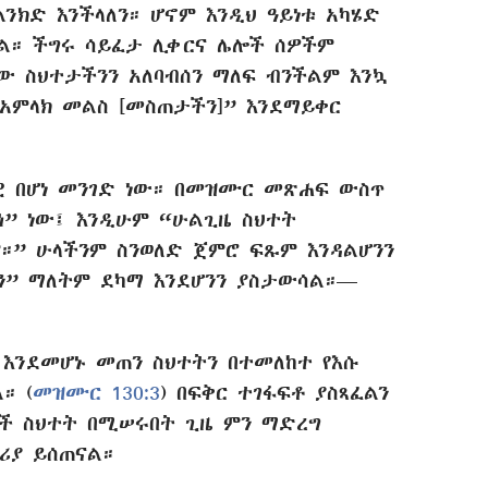
ንክድ እንችላለን። ሆኖም እንዲህ ዓይነቱ አካሄድ
ላል። ችግሩ ሳይፈታ ሊቀርና ሌሎች ሰዎችም
ው ስህተታችንን አለባብሰን ማለፍ ብንችልም እንኳ
 ለአምላክ መልስ [መስጠታችን]” እንደማይቀር
ዊ በሆነ መንገድ ነው። በመዝሙር መጽሐፍ ውስጥ
ኅ” ነው፤ እንዲሁም “ሁልጊዜ ስህተት
።” ሁላችንም ስንወለድ ጀምሮ ፍጹም እንዳልሆንን
ን” ማለትም ደካማ እንደሆንን ያስታውሳል።—
 እንደመሆኑ መጠን ስህተትን በተመለከተ የእሱ
። (
መዝሙር 130:3
) በፍቅር ተገፋፍቶ ያስጻፈልን
ሎች ስህተት በሚሠሩበት ጊዜ ምን ማድረግ
ሪያ ይሰጠናል።