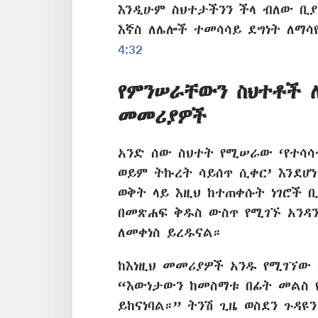
እንዲሁም ስህተታችንን ችላ ብለው ቢያ
እኛስ ለሌሎች ተመሳሳይ ደግነት ለማሳ
4:32
የምንሠራቸውን ስህተቶች 
መመሪያዎች
አንድ ሰው ስህተት የሚሠራው ‘የተሳ
ወይም ትኩረት ሳይሰጥ ሲቀር’ እንደሆነ
ወቅት ላይ እዚህ ከተጠቀሱት ነገሮች 
በመጽሐፍ ቅዱስ ውስጥ የሚገኙ አንዳ
ለመቀነስ ይረዱናል።
ከእነዚህ መመሪያዎች አንዱ የሚገኘው
“እውነታውን ከመስማቱ በፊት መልስ 
ይከናነባል።” ትንሽ ጊዜ ወስደን ጉዳ