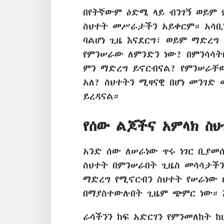
በየትኛውም ዕድሜ ላይ ብንገኝ ወይም 
ስህተት መሥራታችን አይቀርም። አሳቢነት
ባልሆነ ጊዜ እናደርግ፣ ወይም ማድረግ 
የምንሠራው ለምንድን ነው? በምንሳሳ
ምን ማድረግ ይኖርብናል? የምንሠራቸው
አለ? ስህተትን ሚዛናዊ በሆነ መንገድ
ይረዳናል።
የሰው ልጆችና አምላክ ስ
አንድ ሰው ለሠራነው ጥሩ ነገር ቢያመሰ
ስህተት በምንሠራበት ጊዜስ መሳሳታችን
ማድረግ የሚኖርብን ስህተት የሠራነው 
በማያስተውሉበት ጊዜም ጭምር ነው። 
ራሳችንን ከፍ አድርገን የምንመለከት ከ