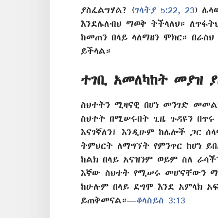
ያስፈልግሃል? (
ገላትያ 5:22, 23
) ሌ
እንደሌለብህ ማወቅ ትችላለህ። ለጥፋት
ከመጠን በላይ ላለማዘን ሞክር። በራስህ
ይችላል።
ተገቢ አመለካከት መያዝ 
ስህተትን ሚዛናዊ በሆነ መንገድ መመል
ስህተት በሚሠሩበት ጊዜ ጉዳዩን በጥሩ
እናገኛለን፤ እንዲሁም ከሌሎች ጋር ሰ
ትምህርት ለማግኘት የምንጥር ከሆነ ይበ
ከልክ በላይ አናዝንም ወይም ስለ ራሳ
እኛው ስህተት የሚሠሩ መሆናቸውን ማስ
ከሁሉም በላይ ደግሞ እንደ አምላክ 
ይጠቅመናል።—
ቆላስይስ 3:13