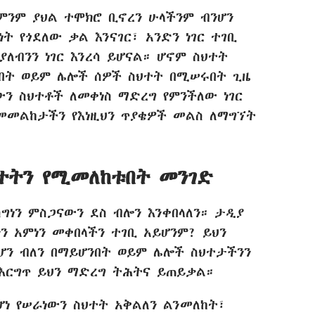
ምንም ያህል ተሞክሮ ቢኖረን ሁላችንም ብንሆን
 የጎደለው ቃል እንናገር፣ አንድን ነገር ተገቢ
ያለብንን ነገር እንረሳ ይሆናል። ሆኖም ስህተት
ትበት ወይም ሌሎች ሰዎች ስህተት በሚሠሩበት ጊዜ
ን ስህተቶች ለመቀነስ ማድረግ የምንችለው ነገር
 መመልከታችን የእነዚህን ጥያቄዎች መልስ ለማግኘት
ህተትን የሚመለከቱበት መንገድ
ግነን ምስጋናውን ደስ ብሎን እንቀበላለን። ታዲያ
ን አምነን መቀበላችን ተገቢ አይሆንም? ይህን
ሆን ብለን በማይሆንበት ወይም ሌሎች ስህተታችንን
እርግጥ ይህን ማድረግ ትሕትና ይጠይቃል።
ሆነ የሠራነውን ስህተት አቅልለን ልንመለከት፣