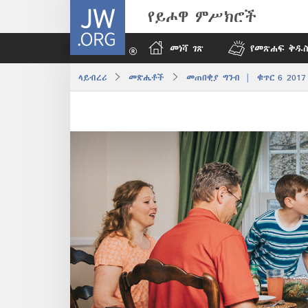
JW.ORG
የይሖዋ ምሥክሮች
መነሻ ገጽ
የመጽሐፍ ቅዱስ
ላይብረሪ
መጽሔቶች
መጠበቂያ ግንብ | ቁጥር 6 2017