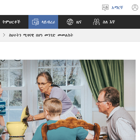
አማርኛ
ቋንቋ
ምረጥ
 ትምህርቶች
ላይብረሪ
ዜና
ስለ እኛ
ስህተትን ሚዛናዊ በሆነ መንገድ መመልከት