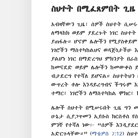
ስህተት በሚፈጸምበት ጊዜ
አብዛኛውን ጊዜ፣ ሰዎች ስህተት ሲሠሩ 
ለማላከክ ወይም ያደረጉት ነገር ስህተት
ያጠፋሉ። ሆኖም ሌሎችን የሚያስቀይም 
ነገሮችን ማስተካከልህና ወዳጅነታችሁ 
ያልሆነ ነገር በማድረግህ ምክንያት በራ
ከመናደድ ወይም ሌሎችን ከመውቀስ ይ
ብታደርግ የተሻለ ይሆናል። ስህተትህን
ውጥረት ቶሎ እንዳይረግብና
ችግሩም እ
ተማር፤ ነገሮችን ለማስተካከል ሞክር፤ 
ሌሎች ስህተት በሚሠሩበት ጊዜ ግን መ
ሁኔታ ሲያጋጥመን ኢየሱስ ክርስቶስ የ
ምንኛ የተሻለ ነው፦ “ሰዎች እንዲያደ
አድርጉላቸው።” (
ማቴዎስ 7:12
) ስህ