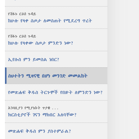
ስጦታ
ምንድን
የሽፋኑ ርዕሰ ጉዳይ
ነው?
ከሁሉ የላቀ ስጦታ ለመስጠት የሚደረግ ጥረት
የሽፋኑ ርዕሰ ጉዳይ
ከሁሉ የላቀው ስጦታ ምንድን ነው?
ኢየሱስ ምን ይመስል ነበር?
ስህተትን ሚዛናዊ በሆነ መንገድ መመልከት
የመጽሐፍ ቅዱስ ትርጉሞች የበዙት ለምንድን ነው?
አንባቢያን የሚያነሱት ጥያቄ . . .
ክርስቲያኖች ገናን ማክበር አለባቸው?
መጽሐፍ ቅዱስ ምን ያስተምራል?