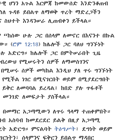
ታዊ ሆነን አጉል እርምጃ ከመውሰድ እንድንቆጠብ
ስለ ጉዳዩ ይበልጥ ለማወቅ ጥረት ማድረጋችን
ና ስህተት እንዳንሠራ ሊጠብቀን ይችላል።
“ከሰው ሁሉ ጋር በሰላም ለመኖር በእናንተ በኩል
ው። (
ሮም 12:18
) ከሌሎች ጋር ባለህ ግንኙነት
ሁሉ አድርግ። ከሌሎች ጋር በምትሠራበት ጊዜ
አብረውህ የሚሠሩትን ሰዎች ለማመስገንና
በሚሠሩ ሰዎች መካከል እንዲህ ያለ ጥሩ ግንኙነት
የሚችል ነገር በሚናገርበት ወይም በሚያደርግበት
 ይቅር ለመባባል ይረዳል፤ ከበድ ያሉ ጥፋቶች
ነ መንገድ ለመፍታት ያስችላል።
ህ በመማር አጋጣሚውን ለጥሩ ዓላማ ተጠቀምበት።
ሰበብ አስባብ ከመደርደር ይልቅ በዚያ አጋጣሚ
ጥረት አድርግ። ምናልባት
ትዕግሥት
፣ ደግነት ወይም
ገርነትን፣ ሰላምንና ፍቅርን ይበልጥ ማዳበር