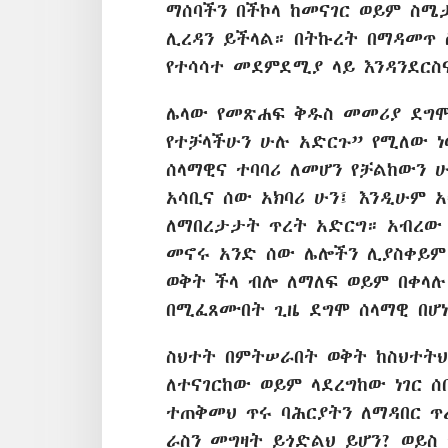
ማሰባችን በችኮላ ከመናገር ወይም ስሜ
ሊረዳን ይችላል። በትኩረት በማዳመጥ 
የተሳሳተ መደምደሚያ ላይ እንዳንደርስ
ሌላው የመጽሐፍ ቅዱስ መመሪያ ደግሞ 
የተቻላችሁን ሁሉ አድርጉ” የሚለው ነ
ሰላማዊና ተባባሪ ለመሆን የቻልከውን 
አሳቢና ሰው አክባሪ ሁን፤ እንዲሁም 
ለማበረታታት ጥረት አድርግ። አብረው 
መኖሩ አንድ ሰው ሌሎችን ሊያስቀይም 
ወቅት ችላ ብሎ ለማለፍ ወይም በቀላሉ
በሚፈጸሙበት ጊዜ ደግሞ ሰላማዊ በሆ
ስህተት በምትሠራበት ወቅት ከስህተት
ለተናገርከው ወይም ላደረግከው ነገር 
ተጠቅመህ ጥሩ ባሕርያትን ለማዳበር 
ራስን መግዛት ይጎድልህ ይሆን? ወይስ 