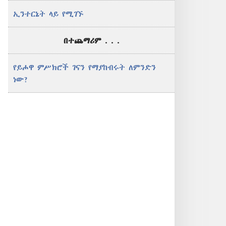
ኢንተርኔት ላይ የሚገኙ
በተጨማሪም . . .
የይሖዋ ምሥክሮች ገናን የማያከብሩት ለምንድን
ነው?