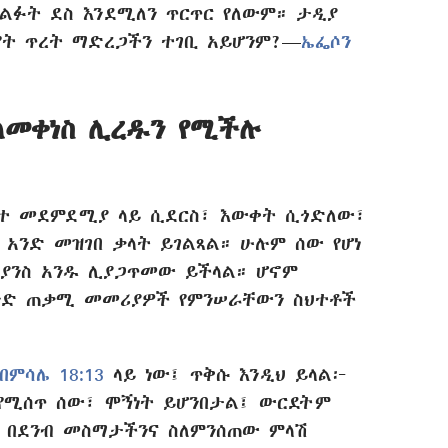
ልፉት ደስ እንደሚለን ጥርጥር የለውም። ታዲያ
የት ጥረት ማድረጋችን ተገቢ አይሆንም?—
ኤፌሶን
ለመቀነስ ሊረዱን የሚችሉ
ሳተ መደምደሚያ ላይ ሲደርስ፣ እውቀት ሲጎድለው፣
 አንድ መዝገበ ቃላት ይገልጻል። ሁሉም ሰው የሆነ
ቢያንስ አንዱ ሊያጋጥመው ይችላል። ሆኖም
ንድ ጠቃሚ መመሪያዎች የምንሠራቸውን ስህተቶች
በምሳሌ 18:13
ላይ ነው፤ ጥቅሱ እንዲህ ይላል፦
የሚሰጥ ሰው፣ ሞኝነት ይሆንበታል፤ ውርደትም
ዩን በደንብ መስማታችንና ስለምንሰጠው ምላሽ