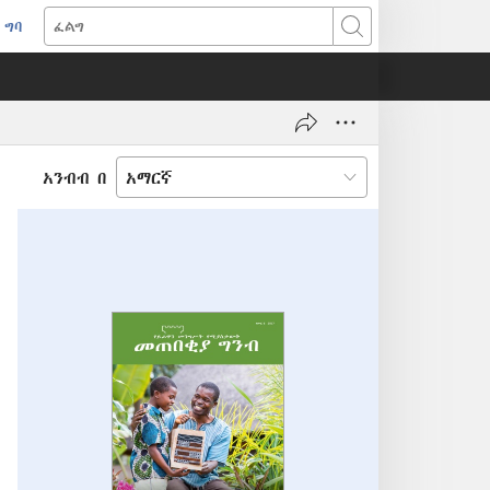
ግባ
(አዲስ
ፈልግ
ዊንዶው
ክፈት)
አንብብ በ