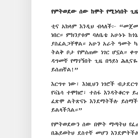
የምትወደው ሰው ከሞት የሚነሳበት ጊዜ
ቲና አክላም እንዲህ ብላለች፦ “መጀ
ነበር። ምክንያቱም ባለቤቴ አሁኑኑ ከጎ
ያስፈልጋቸዋል። አሁን አራት ዓመት ካ
ትልቅ ቦታ የምሰጠው ነገር ሆኗል። ቀጥ
ዳግመኛ የማገኝበት ጊዜ በዓይነ ሕሊና
ይሰጠኛል!”
እርግጥ ነው፣ እነዚህን ነገሮች ብታደር
የቫኔሳ ተሞክሮ፣ ተስፋ እንዳትቆርጥ ይ
ፈጽሞ ልትጽናኑ እንደማትችሉ ይሰማችሁ
ይልላችኋል።”
የምትወደውን ሰው በሞት ማጣትህ የፈጠ
በሕይወትህ ደስተኛ መሆን እንደምትችል