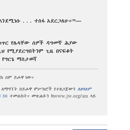
ደሚነሱ . . . ተስፋ አደርጋለሁ።”
—
 ቁጥር የሌላቸው ሰዎች ዳግመኛ ሕያው
ዲህ የሚያደርግበትንም ጊዜ በናፍቆት
የግርጌ ማስታወሻ
ክ ስም ይሖዋ ነው።
 ለማግኘት በይሖዋ ምሥክሮች የተዘጋጀውን
ለዘላለም
 30
ተመልከት። መጽሐፉን ከwww.jw.org/am ላይ