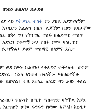
 በዓይነ ሕሊናህ ይታይህ
መሪያ ላይ
የትንሣኤ ተስፋ
ያን ያህል አያጽናናኝም
ኔ እንዲሆን እፈልግ ነበር፤ ልጆቼም ቢሆኑ አባታቸው
ለፈ በኋላ ግን የትንሣኤ ተስፋ በሕይወቴ ውስጥ
 አድርጎ ያቆመኝ ይህ ተስፋ ነው። ባለቤቴን
ዬ ይታየኛል፤ ይህም ውስጣዊ ሰላምና ደስታ
ግም ወዲያውኑ ከሐዘንህ ላትጽናና ትችላለህ። ሆኖም
ረዳሃል። ቫኔሳ እንዲህ ብላለች፦ “ከሐዘናችሁ
 ይሆናል፤ ጊዜ እያለፈ ሲሄድ ግን ሐዘኑ ቀለል
ረብህን የባዶነት ስሜት ማስወገድ ባትችል እንኳ
 እርግጠኛ ሁን። ሩኅሩኅ የሆነው አምላክ እርዳታ