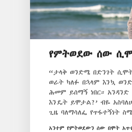
የምትወደው ሰው ሲ
“ታላቅ ወንድሜ በድንገት ሲሞ
ወራት ካለፉ በኋላም እንኳ ወን
ሕመም ይሰማኝ ነበር። አንዳንድ
እንዴት ይሞታል?’ ብዬ አስባለ
ጊዜ ባለማሳለፌ የጥፋተኝነት ስ
አንተም የምትወደውን ሰው በሞት አጥተ