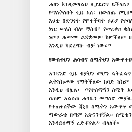
ሐዘን እንዲወጣልህ ሊያደርግ ይችላል።
የማለቅስበት ጊዜ አለ፤ በውስጤ የሚሰ
እህቷ በድንገት የሞተችባት ሶፊያ የተ
ነገር መለስ ብሎ ማሰብ፣ የመረቀዘ ቁስ
ነው። ሕመሙ ልቋቋመው ከምችለው በላ
እንዲህ ካደረግኩ ብቻ ነው።”
የውስጥህን ሐሳብና ስሜትህን አውጥተህ
አንዳንድ ጊዜ ብቻህን መሆን ልትፈልግ
ልትሸከመው የማትችለው ከባድ
ሸክም 
እንዲህ ብሏል፦ “የተሰማኝን ስሜት አው
ሰጠም አልሰጠ ሐሳቤን መግለጽ መቻሌ
የተጠቀሰችው ጃኒስ ስሜትን አውጥቶ መ
ማውራቴ በጣም አጽናንቶኛል። ስሜቴን 
እንዳይሰማኝ ረድቶኛል” ብላለች።