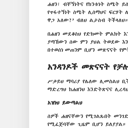
ሐዘን፣ ብቸኝነትና የከንቱነት ስሜት 
የጥፋተኝነት ስሜት ሊሰማህና ፍርሃት 
ዋጋ አለው?’ ብለህ ልታስብ ትችላለህ።
በሐዘን መደቆስህ የድክመት ምልክት እ
ያጣኸውን ሰው ምን ያህል ትወደው እን
በተወሰነ መጠንም ቢሆን መጽናናት የም
አንዳንዶች መጽናናት የቻሉ
ሥቃይህ ማባሪያ የሌለው ሊመስልህ ቢ
ማድረግህ ከሐዘንህ እንድትጽናና ሊረዳ
አዝነህ ይውጣልህ
ሰዎች ሐዘናቸውን የሚገልጹበት መንገድ
የሚፈጅባቸው ጊዜም ቢሆን ይለያያል።