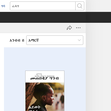
ግባ
(አዲስ
ፈልግ
ዊንዶው
ክፈት)
አንብብ በ