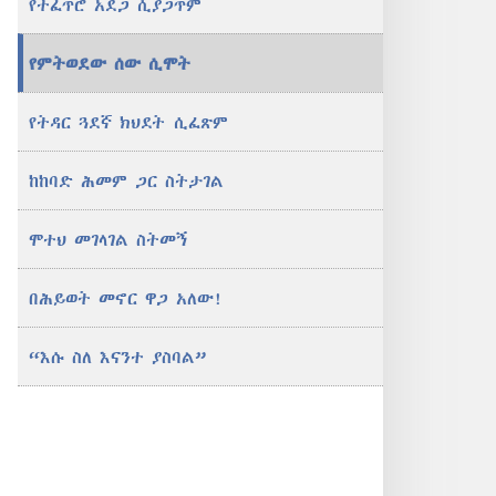
የተፈጥሮ አደጋ ሲያጋጥም
ሆኖብሃል?
የምትወደው ሰው ሲሞት
የትዳር ጓደኛ ክህደት ሲፈጽም
ከከባድ ሕመም ጋር ስትታገል
ሞተህ መገላገል ስትመኝ
በሕይወት መኖር ዋጋ አለው!
“እሱ ስለ እናንተ ያስባል”