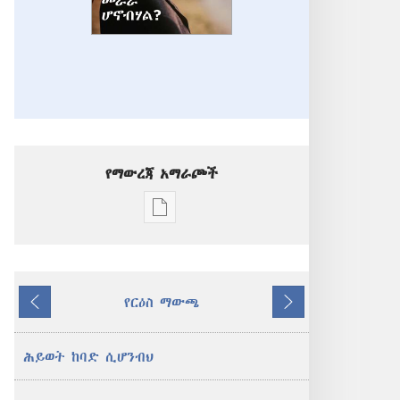
የማውረጃ አማራጮች
የሕትመት
ውጤቶችን
ማውረድ
የሚቻልባቸው
የርዕስ ማውጫ
አማራጮች
ተመለስ
ቀጥል
መጠበቂያ
ግንብ
ሕይወት ከባድ ሲሆንብህ
ሕይወት
መራራ