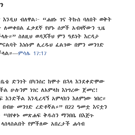
ን
 እንዲህ ብለዋል፦ “ሐዘኑ ገና ትኩስ ባለበት ወቅት
 ለመቀበል ፈቃደኛ የሆኑ ሰዎች አብዛኛውን ጊዜ
ላሉ።” ስለዚህ ወዳጆችህ ምን ዓይነት እርዳታ
ምናልባት እነሱም ሊረዱህ ፈልገው በምን መንገድ
ችላል።—
ምሳሌ 17:17
ለቤቴ ድንገት በካንሰር ከሞተ በኋላ እንደቀድሞው
ችል ሁሉንም ነገር ለአምላክ እነግረው ጀመር!
ፍ እንድችል እንዲረዳኝ አምላክን እለምነው ነበር።
 በብዙ መንገድ ረድቶኛል።” በ22 ዓመቷ እናቷን
 “በየቀኑ መጽሐፍ ቅዱስን ማንበቤ በእጅጉ
 ላሰላስልበት የምችለው አበረታች ሐሳብ