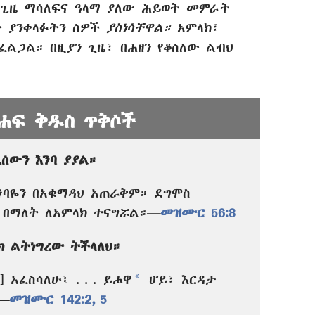
 ጊዜ ማሳለፍና ዓላማ ያለው ሕይወት መምራት
ት ያንቀላፉትን ሰዎች
ያስነሳቸዋል።
አምላክ፣
ፈልጋል። በዚያን ጊዜ፣ በሐዘን የቆሰለው ልብህ
ሐፍ ቅዱስ ጥቅሶች
ፈሰውን እንባ ያያል።
ንባዬን በአቁማዳህ አጠራቅም። ደግሞስ
 በማለት ለአምላክ ተናግሯል።
—
መዝሙር 56:8
ክ ልትነግረው ትችላለህ።
a
 አፈስሳለሁ፤ . . . ይሖዋ
ሆይ፣ እርዳታ
—
መዝሙር 142:2,
5